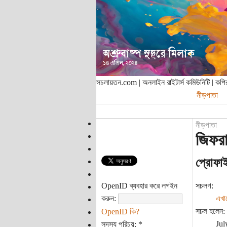
সচলায়তন.com | অনলাইন রাইটার্স কমিউনিটি | ক
নীড়পাতা
নীড়পাতা
জিফরা
প্রোফা
OpenID ব্যবহার করে লগইন
সচলগ:
করুন:
এখা
সচল হলেন:
OpenID কি?
Jul
সদস্য পরিচয়:
*