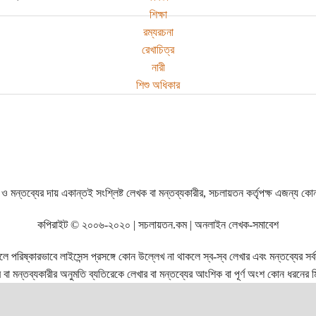
শিক্ষা
রম্যরচনা
রেখাচিত্র
নারী
শিশু অধিকার
ও মন্তব্যের দায় একান্তই সংশ্লিষ্ট লেখক বা মন্তব্যকারীর, সচলায়তন কর্তৃপক্ষ এজন্য কো
কপিরাইট © ২০০৬-২০২০ | সচলায়তন.কম | অনলাইন লেখক-সমাবেশ
রিষ্কারভাবে লাইসেন্স প্রসঙ্গে কোন উল্লেখ না থাকলে স্ব-স্ব লেখার এবং মন্তব্যের সর্বস্ব
বা মন্তব্যকারীর অনুমতি ব্যতিরেকে লেখার বা মন্তব্যের আংশিক বা পূর্ণ অংশ কোন ধরনের মি