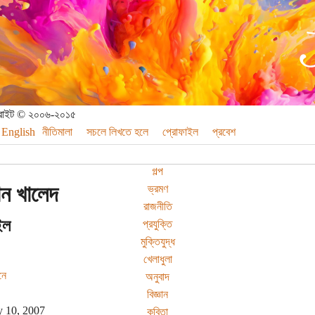
পিরাইট © ২০০৬-২০১৫
English
নীতিমালা
সচলে লিখতে হলে
প্রোফাইল
প্রবেশ
গল্প
ন খালেদ
ভ্রমণ
রাজনীতি
ইল
প্রযুক্তি
মুক্তিযুদ্ধ
খেলাধুলা
নে
অনুবাদ
বিজ্ঞান
y 10, 2007
কবিতা