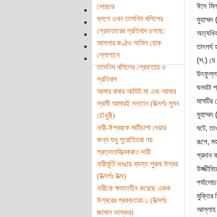
ঈদে মিল
সোচ্চার
ব্লগে এখন তাসনিম খলিলের
মুহাম্ম
গ্রেফতারের প্রতিবাদ চলছে:
অত্যধিক
আপনার কণ্ঠও সামিল হোক
তাৎপর্য
শ্লোগানে
(স.) যে
তাসনিম খলিলের গ্রেফতার ও
উৎফুল্
প্রতিবাদ
ঘনঘটা প
আমার বাবার আমিই মা এবং আমার
মাসটির 
স্বামী আমারই সন্তান (উত্সর্গঃ সুমন
মুহাম্মদ
চৌধুরী)
নারী-ঈশ্বরকে মাটিচাপা দেয়ার
ঘটে, তা
জন্য শুধু পুরোহিতরা নয়
রূপে, ম
প্রত্নতাত্ত্বিকরাও দায়ী
প্রদান ক
নারীমূর্তি ভাঙায় ব্যস্ত পুরুষ ঈশ্বর
উজ্জীবি
(উত্সর্গঃ উত্স)
পর্যালোচ
নারীকে ক্ষমতাহীন করেছে একক
মুক্তির
ঈশ্বরের প্রবক্তারা-১ (উত্সর্গঃ
আল্লাহ 
জামাল ভাস্কর)