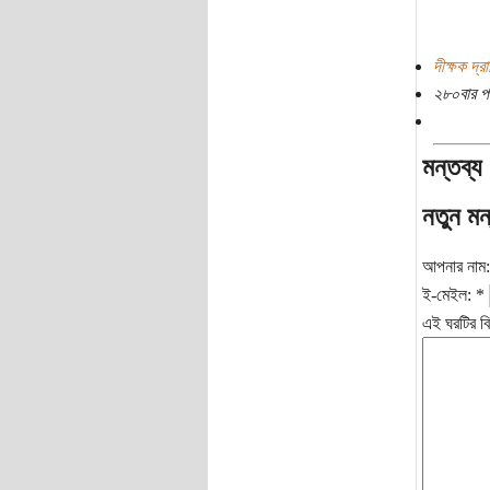
দীক্ষক দ্র
২৮০বার প
মন্তব্য
নতুন মন
আপনার নাম
ই-মেইল:
*
এই ঘরটির বি