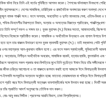
ৗকিক ঘটনা নিয়ে তিনি এই মর্তের পৃথিবীতে আগমন করেন। শৈশবের ঘটনাবহুল দিনগুলো পেরিয়ে 
 মুহাম্মদরূপে। দেশের সামাজিক, চারিত্রিক ও রাজনৈতিক অবক্ষয়ের করুণ অবস্থা দেখে 
ফুজুল নামক শানত্দি সংঘ। ফলে অসহায়, অবহেলিত ও দুর্গত মানবতার সেবা, এতিম-বিধবা ও দ
ন, পথিক-ভিনদেশীর নিরাপত্তা বিধান, অন্যায় ও অসত্যের বিরুদ্ধে প্রতিরোধ, শানত্দিশৃঙ্খলা 
তে তিনি সম্পূর্ণ সফল ও সক্ষম হন। যুবক মুহাম্মদ (স.) নিজের সততা, আমানতদারি, বিচক্ষণতা
ী হিসেবে নিজেকে প্রতিষ্ঠিত করেন। সামাজিক ও অর্থনৈতিক উন্নয়নে এবং হালাল উপায়ে উপা
ী হতে হলে তার বাসত্দব উদাহরণ হলেন যুবক ব্যবসায়ী মুহাম্মদ (স.)। তাই মক্কাসহ গোটা পৃথি
ঁর ওপর মহাগ্রন্থ আল-কুরআন নাজিল হলো। এর ফলে সকল স্বার্থন্বেষী, সুবিধাভোগী আমলা
ো। অত্যাচার, নিপীড়ন অর্থনৈতিক অবরোধ, সামাজিক বয়কট, হত্যার হুমকি, কুৎসারটনা এবং 
োধীরূপে আখ্যানহ সকল প্রকার বাধা-বিপত্তির মুখে তিনি দৃঢ়চিত্ত ঈমান নিয়ে তাঁর সঙ্গী
ের জীবন চরিত্র আলোচনা ও তা বাসত্দবে রূপদান করাই হলো আজকে ঈদে মিলাদুন্নবী উদযাপনে
শে-ইসলামি সংস্কৃতির অন্যতম অনুষ্ঠান হচ্ছে ফাতেহা দোয়াজদাহম বা পবিত্র ঈদে মিলাদুন্ন
শে প্রতি বছর ঈদে মিলাদুন্নবী অত্যনত্দ ভাবগাম্ভীর্জের সঙ্গে উদযান করা হচ্ছে। দিনটি 
ত্রে তাঁর প্রবর্তিত আদর্শ অনুসরণের তৌফিক দান করুন।
. মোঃ আবু বকর সিদ্দীক : প্রফেসর আরবি বিভাগ, ঢাকা বিশ্ববিদ্যালয়।