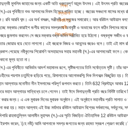
াদুন্নবী মুসলিম জাহানের জন্য একটি অতি গুরুত্বপূর্ণ আনন্দ উৎসব। এই উৎসব প্রতি ব
শিক্ষা
দ (স.)-এর পৃথিবীতে শুভ আগমনের দিবস হিসেবে পালিত হচ্ছে। বছরের সবগুলো মাসের মধ্যে র
রম্যরচনা
। রবি আরবি শব্দ। এর অর্থ বসনত্দ, সঞ্জীবনী ও সবুজের সমারোহ। আর বরিউল আউয়াল বলত
রেখাচিত্র
নারী
 হচ্ছে মক্কার কোরাইশ বংশীয় কাফের সমপ্রদায় অনাবৃষ্টি ও অভাবের ফলে কঠিন বিপদের মাঝে
শিশু অধিকার
 বছর জন্মলাভ করলেন সে বছর মক্কার শুষ্ক জমিন সঞ্জীবিত হয়ে উঠলো। শুষ্কবৃক্ষ সজীব ও
লতার জোয়ার বয়ে যেতে লাগলো। এই বছরকে বিজয় ও আনন্দের বছরও বলে। তাই এই মাস র
্রকাশ পেয়েছে নবীকুলের শিরোমণি অসহায়দের সহায় মহানবী (স.)-এর আগমনেরই ফলে। কেন
কোনো মূল্য হতো না।
 (স.) এর পৃথিবীতে আবির্ভাব আদর্শ মহামানব রূপে, সৃষ্টিজগতের তিনি সর্বোত্তম সৃষ্টি। তাঁ
ওহীদের পয়গাম চতুর্দিকে ছড়িয়ে পড়ে, রিসালাতের আলোকরশ্মি দিক দিগনত্দে বিচ্ছুরিত হয়। 
হান আল্লাহর মনোনীত দীন ইসলামের পরিপূর্ণ রূপদান করতে। তিনি 632 খ্রিস্টাব্দে আবার 
রে মহান আল্লাহর সানি্নধ্যে চলে গেলেন। তাই ঈদে মিলাদুন্নবী প্রতি বছর নির্দিষ্ট তারিখে ন
ত করার জন্য। এ এক মুবারক দিনের মুবারক অনুষ্ঠান। এই অনুষ্ঠানে মহানবীর প্রতি সালাত 
না করা হয়। মহান আল্লাহ এই উচ্চ মর্যাদার রবিউল আউয়াল বিশ্বের সর্বকালের, সর্বযুগের, সর্
 দিশারি রাহমাতুলি্লল আলামীন মুহাম্মদ (স.)-এর স্মৃতি বিজড়িত ঐতিহাসিক 12 রবিউল আউয়া
ইরশাদ করেন, '(হে নবী) আমি আপনাকে সমগ্র জগতের জন্য রহমত স্বরূপ প্রেরণ করেছি।