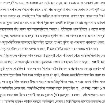
হলে তার প্রতি শুভেচ্ছা, শুভাকাঙ্ক্ষা এবং ছোট হলে স্নেহ আদর করার জন্য মনপ্রাণ চঞ্চল হ
কামনা-বাসনা মনের গহিনে দানা বেঁধে তারই নাম 'হাববুন' বা দানা, আর সেখান থেকেই সৃষ্টি 
ের মনে বদ্ধমূল হয়, তখনই তার প্রিয় ব্যক্তি বা বস'র প্রশংসা, গুণাগুণ মুখে, কাজে তার শি
 যতো সুন্দর, যতো মনোরম, যতো মহিমান্বিত এবং যতোই গুণান্বিত হন তার প্রশংসা ও গুণাগ
ালোবাসার বহিঃপ্রকাশ ঘটে আনন্দানুষ্ঠানের মাধ্যমে। ইতিহাসের পাতা উল্টালে এ ধরনের অনুষ
 অসুন্দর, দুঃখজনক ও অকল্যাণকর অবস্থায় ব্যথিত হয়। তা থেকে বের হয়ে আসতে সে প্রতি
 জুলুম-নির্যাতনের যাঁতাকলে নিস্পেষিত হয়েছে, তখনই মুক্তি পাওয়ার জন্য প্রাণপণে খুঁজছে এ
 নেতৃত্বে ঘটাবে সে সকল দুঃখের অবসান, চিরতরে বিলীন করতে সকল অশুভ শক্তিকে।
খনই প্রিয়জনের সানি্নধ্য লাভ করেছে বা দুরবস্থা থেকে পরিত্রাণ পেয়ে স্বসত্দির নিঃশ্বাস ফ
ুষ্ঠান করেছে। এ আনন্দানুষ্ঠানকে আল-কুরআনের ভাষায় বলা হয়েছে ঈদ বা আনন্দ। মহানবী হজরত
মূর্তি স্থান পেয়েছিল। আরবসহ সারা বিশ্বের আইন-বিচারক ও প্রশাসনের ক্ষেত্রে চলছিল বর্বর
 মতো তুচ্ছ বিষয় নিয়ে যখন চলছিল যুগের যুগ যুদ্ধ, জীবনত্দ কবর দিচ্ছিল বাবা নিজ কন্যা সন
র, মদ ও জুয়া ছিল সমাজের উপর তলার লোকদের নিত্যদিনের কাজ, অসহায় অনাথ বঞ্চিত মানব
ল মর্যাদাহীন খেলার বস', আদর্শিক-নৈতিক অবস্থা বলতে কিছুই ছিল না_ সে সময়, অর্থাৎ 
সুখময় বসনত্দকাল হিসেবে মহানবী হজরত মুহাম্মদ (স.) জন্মগ্রহণ করলেন। তাঁর আগমনে যেম
 ও আদর্শের ভুবনেও আগমন করেছে নববসনত্দের জোয়ার। তিনি ছিলেন জাগতিক বসনত্দের চ