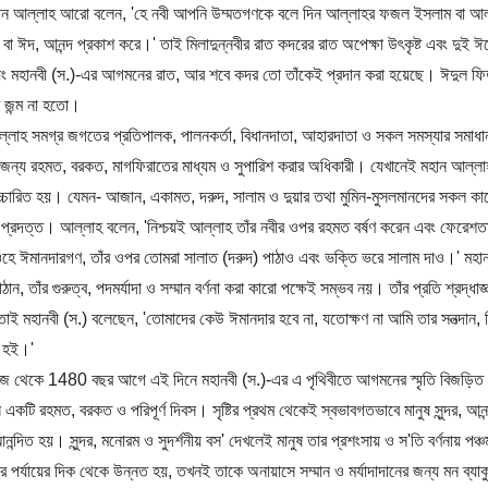
ান আল্লাহ আরো বলেন, 'হে নবী আপনি উম্মতগণকে বলে দিন আল্লাহর ফজল ইসলাম বা আল-ক
 বা ঈদ, আনন্দ প্রকাশ করে।' তাই মিলাদুন্নবীর রাত কদরের রাত অপেক্ষা উৎকৃষ্ট এবং দুই ঈদে
য়ং মহানবী (স.)-এর আগমনের রাত, আর শবে কদর তো তাঁকেই প্রদান করা হয়েছে। ঈদুল ফ
 জন্ম না হতো।
্লাহ সমগ্র জগতের প্রতিপালক, পালনকর্তা, বিধানদাতা, আহারদাতা ও সকল সমস্যার সমাধানকা
ন্য রহমত, বরকত, মাগফিরাতের মাধ্যম ও সুপারিশ করার অধিকারী। যেখানেই মহান আল্লাহর 
্চারিত হয়। যেমন- আজান, একামত, দরুদ, সালাম ও দুয়ার তথা মুমিন-মুসলমানদের সকল কাজে
প্রদত্ত। আল্লাহ বলেন, 'নিশ্চয়ই আল্লাহ তাঁর নবীর ওপর রহমত বর্ষণ করেন এবং ফেরেশত
হে ঈমানদারগণ, তাঁর ওপর তোমরা সালাত (দরুদ) পাঠাও এবং ভক্তি ভরে সালাম দাও।' মহান আল্
ঠান, তাঁর গুরুত্ব, পদমর্যাদা ও সম্মান বর্ণনা করা কারো পক্ষেই সম্ভব নয়। তাঁর প্রতি শ্রদ্
ই মহানবী (স.) বলেছেন, 'তোমাদের কেউ ঈমানদার হবে না, যতোক্ষণ না আমি তার সনত্দান,
া হই।'
 থেকে 1480 বছর আগে এই দিনে মহানবী (স.)-এর এ পৃথিবীতে আগমনের স্মৃতি বিজড়িত পবি
 একটি রহমত, বরকত ও পরিপূর্ণ দিবস। সৃষ্টির প্রথম থেকেই স্বভাবগতভাবে মানুষ সুন্দর, আন
ন্দিত হয়। সুন্দর, মনোরম ও সুদর্শনীয় বস' দেখলেই মানুষ তার প্রশংসায় ও স'তি বর্ণনায় পঞ্চম
দার পর্যায়ের দিক থেকে উন্নত হয়, তখনই তাকে অনায়াসে সম্মান ও মর্যাদাদানের জন্য মন ব্য