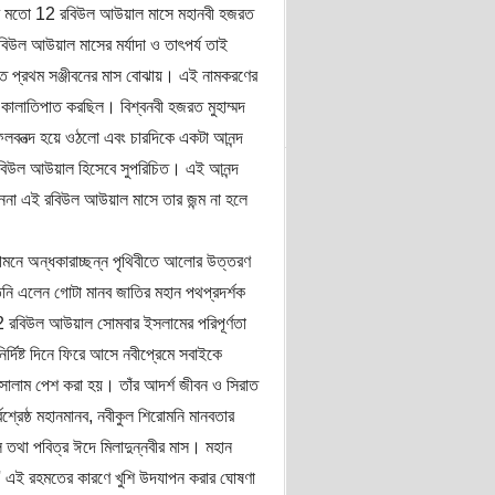
ছরের মতো 12 রবিউল আউয়াল মাসে মহানবী হজরত
বিউল আউয়াল মাসের মর্যাদা ও তাৎপর্য তাই
ে প্রথম সঞ্জীবনের মাস বোঝায়। এই নামকরণের
 কালাতিপাত করছিল। বিশ্বনবী হজরত মুহাম্মদ
 ফলবনত্দ হয়ে ওঠলো এবং চারদিকে একটা আনন্দ
বিউল আউয়াল হিসেবে সুপরিচিত। এই আনন্দ
না এই রবিউল আউয়াল মাসে তার জন্ম না হলে
র আগমনে অন্ধকারাচ্ছন্ন পৃথিবীতে আলোর উত্তরণ
তিনি এলেন গোটা মানব জাতির মহান পথপ্রদর্শক
12 রবিউল আউয়াল সোমবার ইসলামের পরিপূর্ণতা
ির্দিষ্ট দিনে ফিরে আসে নবীপ্রেমে সবাইকে
ও সালাম পেশ করা হয়। তাঁর আদর্শ জীবন ও সিরাত
বশ্রেষ্ঠ মহানমানব, নবীকুল শিরোমনি মানবতার
ল তথা পবিত্র ঈদে মিলাদুন্নবীর মাস। মহান
' এই রহমতের কারণে খুশি উদযাপন করার ঘোষণা