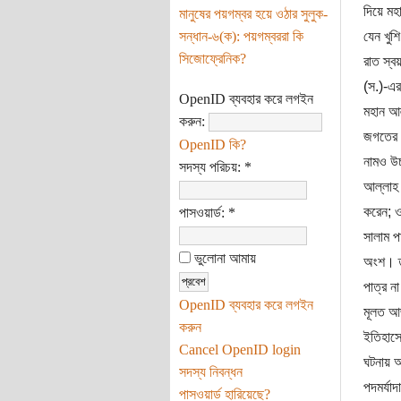
দিয়ে মহ
মানুষের পয়গম্বর হয়ে ওঠার সুলুক-
সন্ধান-৬(ক): পয়গম্বররা কি
যেন খুশি
সিজোফ্রেনিক?
রাত স্ব
(স.)-এর
OpenID ব্যবহার করে লগইন
মহান আল
করুন:
জগতের জ
OpenID কি?
নামও উচ
সদস্য পরিচয়:
*
আল্লাহ 
করেন; ও
পাসওয়ার্ড:
*
সালাম পা
ভুলোনা আমায়
অংশ। তা
পাত্র ন
OpenID ব্যবহার করে লগইন
মূলত আজ
করুন
ইতিহাসে
Cancel OpenID login
ঘটনায় আন
সদস্য নিবন্ধন
পদমর্যা
পাসওয়ার্ড হারিয়েছে?