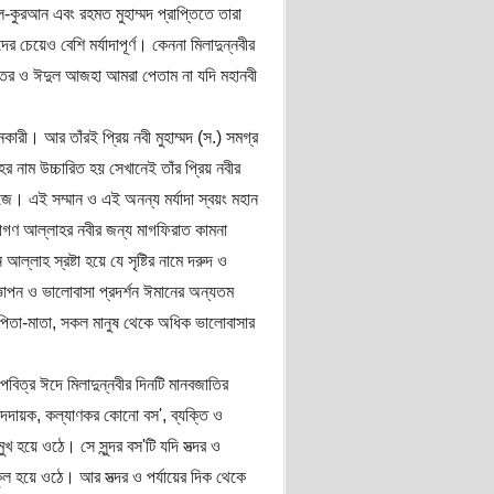
ুরআন এবং রহমত মুহাম্মদ প্রাপ্তিতে তারা
র চেয়েও বেশি মর্যাদাপূর্ণ। কেননা মিলাদুন্নবীর
িতর ও ঈদুল আজহা আমরা পেতাম না যদি মহানবী
রী। আর তাঁরই প্রিয় নবী মুহাম্মদ (স.) সমগ্র
নাম উচ্চারিত হয় সেখানেই তাঁর প্রিয় নবীর
। এই সম্মান ও এই অনন্য মর্যাদা স্বয়ং মহান
াগণ আল্লাহর নবীর জন্য মাগফিরাত কামনা
লাহ স্রষ্টা হয়ে যে সৃষ্টির নামে দরুদ ও
ধাজ্ঞাপন ও ভালোবাসা প্রদর্শন ঈমানের অন্যতম
 পিতা-মাতা, সকল মানুষ থেকে অধিক ভালোবাসার
ত্র ঈদে মিলাদুন্নবীর দিনটি মানবজাতির
ন্দদায়ক, কল্যাণকর কোনো বস', ব্যক্তি ও
ুখ হয়ে ওঠে। সে সুন্দর বস'টি যদি সত্দর ও
াকুল হয়ে ওঠে। আর সত্দর ও পর্যায়ের দিক থেকে