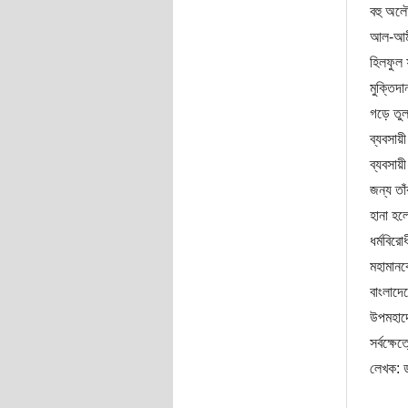
বহু অলে
আল-আমীন
হিলফুল 
মুক্তিদা
গড়ে তুল
ব্যবসায়
ব্যবসায়
জন্য তা
হানা হল
ধর্মবির
মহামানব
বাংলাদে
উপমহাদে
সর্বক্ষে
লেখক: ড