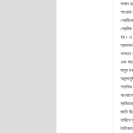
সম্মান 
পাওয়ার 
প্রেমিক
প্রেমিক
হয়। এ ভ
স্বভাবত
অসত্য ও
এবং যার
মানুষ য
আনন্দান
শতাধিক 
খাওয়ানোর
ব্যভিচা
জাতি ছি
তারিখে 
নৈতিকতা