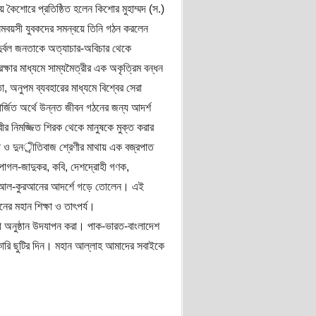
কৈশোরে প্রতিষ্ঠিত হলেন কিশোর মুহাম্মদ (স.)
সমবয়সী যুবকদের সমন্বয়ে তিনি গঠন করলেন
ুর্বল জনতাকে অত্যাচার-অবিচার থেকে
রক্ষার মাধ্যমে সাম্যমৈত্রীর এক অকৃত্রিম বন্ধন
, অনুপম ব্যবহারের মাধ্যমে বিশ্বের সেরা
র্জিত অর্থে উন্নত জীবন গঠনের জন্য আদর্শ
বীর নিমজ্জিত শিরক থেকে মানুষকে মুক্ত করার
 ও দুনর্ীতিবাজ শ্রেণীর মাথায় এক বজ্রপাত
পাগল-জাদুকর, কবি, দেশদ্রোহী গণক,
দেরকে আল-কুরআনের আদর্শে গড়ে তোলেন। এই
র মহান শিক্ষা ও তাৎপর্য।
বী অনুষ্ঠান উদযাপন করা। পাক-ভারত-বাংলাদেশ
সরকারি ছুটির দিন। মহান আল্লাহ আমাদের সবাইকে