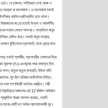
য়ে ওঠে। যে চাঞ্চল্য, অস্থিরতা দেখা বোঝা ও
হয়েছে মহব্বত বা ভালোবাসা। এ ভালোবাসা যখনই
রা-উপশিরায় ধ্বনিত-প্রতিধ্বনিত হতে থাকে।
ুণ প্রিয়জনের কণ্ঠে ততোই উন্নত ও আকর্ষণীয়
্ঠানের সন্ধান মেলবে অসংখ্য। অন্যদিকে মানুষ
নিয়ত চেষ্টাও করে। যখনই মানুষ অন্যায়,
কজন মুক্তিদাতা-ত্রাণকর্তা, যাকে কেন্দ্র করে
েলেছে তখনই স্বধর্মীয়, স্বগোত্রীয় লোকদের নিয়ে
 মুহাম্মদ (স.)-এর জন্মের সময় কাবাগৃহে তিন
 শাসন, মানুষে মানুষে হানাহানি, উটকে পানি
ত্দানকে, সুদ ছিল দুনিয়ার অর্থনৈতিক ভিত্তি,
তা যখন গগণবিদারী আর্তনাদ করছিল। নারী
570 খ্রিস্টাব্দের আজকের এই 12 রবিউল আউয়াল
ন প্রাকৃতিক বসনত্দ আগমন করেছে, তেমনি
েয়ে লাখো-কোটি গুণ অধিক আলোদানকারী নূর।