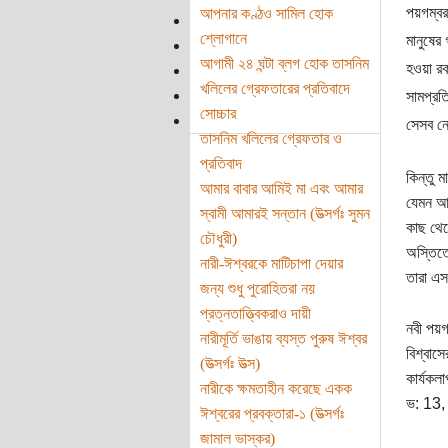
পয়গম্বর
আপনার কণ্ঠও সামিল হোক
শ্লোগানে
মানুষের 
আগামী ২৪ ঘন্টা ব্লগ হোক তাসনিম
হওয়া রক
খলিলের গ্রেফতারের প্রতিবাদে
সামপ্রত
সোচ্চার
সেসব নে
তাসনিম খলিলের গ্রেফতার ও
প্রতিবাদ
কিন্তু 
আমার বাবার আমিই মা এবং আমার
যেমন আম
স্বামী আমারই সন্তান (উত্সর্গঃ সুমন
কাছ থেক
চৌধুরী)
অস্তিত্
নারী-ঈশ্বরকে মাটিচাপা দেয়ার
তারা এস
জন্য শুধু পুরোহিতরা নয়
প্রত্নতাত্ত্বিকরাও দায়ী
নবী পয়গ
নারীমূর্তি ভাঙায় ব্যস্ত পুরুষ ঈশ্বর
বিশ্বাস
(উত্সর্গঃ উত্স)
কার্যকল
নারীকে ক্ষমতাহীন করেছে একক
ভ: 13, 
ঈশ্বরের প্রবক্তারা-১ (উত্সর্গঃ
জামাল ভাস্কর)