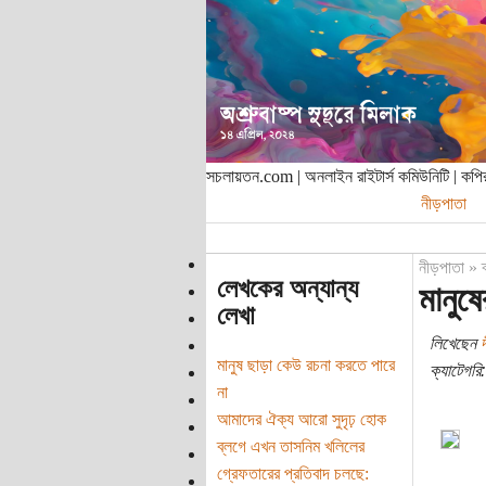
সচলায়তন.com | অনলাইন রাইটার্স কমিউনিটি | ক
নীড়পাতা
নীড়পাতা
»
লেখকের অন্যান্য
মানুষ
লেখা
লিখেছেন
দ
মানুষ ছাড়া কেউ রচনা করতে পারে
ক্যাটেগরি:
না
আমাদের ঐক্য আরো সুদৃঢ় হোক
ব্লগে এখন তাসনিম খলিলের
গ্রেফতারের প্রতিবাদ চলছে: