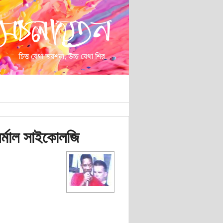
নর্মাল সাইকোলজি