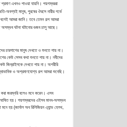
ো প্রমাণ এখনও পাওয়া যায়নি। পয়গম্বররা
 অতি-অবশ্যই মানুষ, পুরষের ঔরসে নারীর গর্ভে
না বলেই আমরা জানি। তবে তেমন গল্প আমরা
নানা অসম্ভব ঘটনা ঘটানোর গুজব চালু আছে।
াদের চারপাশের মানুষ দেখতে ও শুনতে পায় না।
াশের কেউ সেসব কথা শুনতে পায় না। নবীদের
 কেউ জিব্রাইলকে দেখতে পায় না। অশরীরি
াভাবিক ও অপ্রমাণযোগ্য গল্প আমরা শুনেছি।
্বাস করা জরম্নরি বলেও মনে করেন। এসব
ধর্মী ঘোষিত হয়। পয়গম্বরদের এইসব মানব-অসম্ভব
 মনে হয় (জার্নাল অব রিলিজিয়ন এ্যান্ড হেলথ,