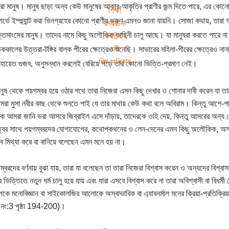
রা মানুষ। মানুষ ছাড়া অন্য কেউ মানুষের আকার-আকৃতির প্রাণীর জন্ম দিতে পারে, এর কোন
শিক্ষা
গর্ভে ইম্প্ল্যান্ট করা ভিনগ্রহের কোনো প্রাণীর ভ্রুণ এমনও জানা যায়নি। সোজা কথায়, তারা
রম্যরচনা
্তমাংসের মানুষ। তাদের নামে কিছু অলৌকিক কাহিনী চালু আছে। যা মানুষরা করতে পারে 
রেখাচিত্র
নারী
িককালের উত্তরা-টঙ্গির বালক পীরের ক্ষেত্রেও শুনেছি। সাভারের মহিলা-পীরের ক্ষেত্রেও 
শিশু অধিকার
হায়েত গুজব, অনুসন্ধান করলেই বেরিয়ে পড়ে তার কোনো ভিত্তি-প্রমাণ নেই।
মানুষ থেকে পয়গম্বর হয়ে ওঠার পথে তারা নিজেরা এমন কিছু দেখার ও শোনার দাবী করেন যা ত
রা মুসা নবীর কাছ থেকে শুনতে পাই যে তার মাথায় কেউ কথা বলে অবিরাম। কিন্তু আশে-প
ে আমরা জানি ভরা আসরে জিব্রাইল এসে দাঁড়ায়, তাদেরকে ওহি দেয়, কিন্তু আসরের অন্য
বের সাথে পয়গম্বরদের যোগাযোগের, কথোপকথনের ও লেন-দেনের এমন কিছু অলৌকিক, অস্ব
ব মিথ্যা করে বা বানিয়ে বলেছেন এমন মনে হয় না।
ম্বরদের বর্ণনায় বুঝা যায়, তারা যা বলেছেন তা তারা নিজেরা বিশ্বাস করেন ও অন্যদের বিশ
ের ভিত্তিতে নতুন ধর্ম চালু হয়ে যায় এবং যারা এসবে বিশ্বাস করে না তারা অবিশ্বাসী বা বি
াপকে মনোবিজ্ঞান বা সাইকোলজির আলোকে অস্বাভাবিক বা এ্যাবনর্মাল মনের ক্রিয়া-প্রতিক্রিয়া
নং:3 পৃষ্ঠা 194-200)।