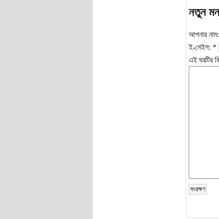
নতুন মন
আপনার নাম
ই-মেইল:
*
এই ঘরটির বি