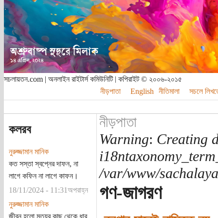
সচলায়তন.com | অনলাইন রাইটার্স কমিউনিটি | কপিরাইট © ২০০৬-২০১৫
নীড়পাতা
English
নীতিমালা
সচলে লিখত
নীড়পাতা
কলরব
Warning
:
Creating d
নুরুজ্জামান মানিক
i18ntaxonomy_term
কত সস্তা স্বপ্নের দাফন, না
/var/www/sachalayat
লাগে কফিন না লাগে কাফন।
গণ-জাগরণ
18/11/2024 - 11:31অপরাহ্ন
নুরুজ্জামান মানিক
জীবন হলো মৃত্যুর কাছ থেকে ধার