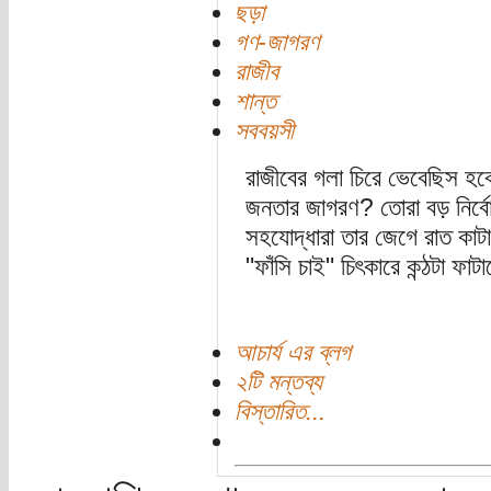
ছড়া
গণ-জাগরণ
রাজীব
শান্ত
সববয়সী
রাজীবের গলা চিরে ভেবেছিস হব
জনতার জাগরণ? তোরা বড় নির্ব
সহযোদ্ধারা তার জেগে রাত কাট
"ফাঁসি চাই" চিৎকারে কন্ঠটা ফা
আচার্য এর ব্লগ
২টি মন্তব্য
বিস্তারিত...