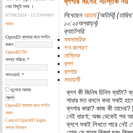
ব্লগার মানেই নাস্তিক নয়
নেয়া কিছুটা সময় ।
লিখেছেন
আচার্য
[অতিথি] (তারিখ
07/08/2024 - 11:53অপরাহ্ন
১০:২৫অপরাহ্ন)
আরও
ক্যাটেগরি:
OpenID ব্যবহার করে লগইন
সমসাময়িক
করুন:
গণ-জাগরণ
OpenID কি?
নাস্তিক
সদস্য পরিচয়:
*
ব্লগ
ব্লগার
পাসওয়ার্ড:
*
সববয়সী
ভুলোনা আমায়
ব্লগ কী জিনিষ চিনিস ব্যাটা? 
গাধার মত বললে কথা সবাই হাস
OpenID ব্যবহার করে লগইন
ব্লগার কারা? কাজ কী তাদের? বি
করুন
নেই ধারণা; অজ্ঞ থেকেই পথ 
Cancel OpenID login
ব্লগে সবাই লিখতে পারে নেই ক
সদস্য নিবন্ধন
হোক সে মানুষ কিম্বা ছাগু কিম্