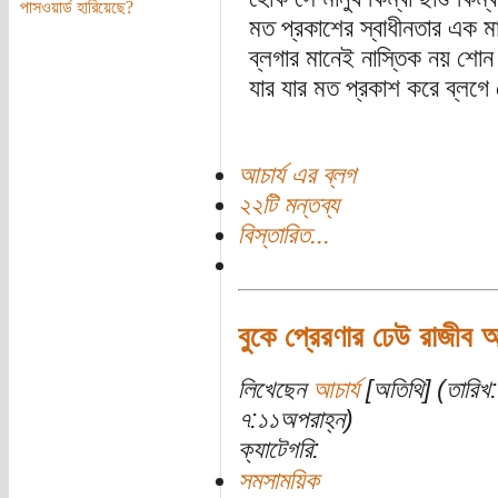
পাসওয়ার্ড হারিয়েছে?
মত প্রকাশের স্বাধীনতার এক ম
ব্লগার মানেই নাস্তিক নয় শোন ম
যার যার মত প্রকাশ করে ব্লগে
আচার্য এর ব্লগ
২২টি মন্তব্য
বিস্তারিত...
বুকে প্রেরণার ঢেউ রাজীব 
লিখেছেন
আচার্য
[অতিথি] (তারিখ:
৭:১১অপরাহ্ন)
ক্যাটেগরি:
সমসাময়িক