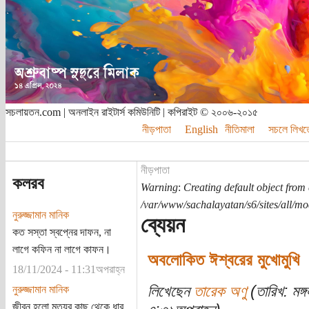
সচলায়তন.com | অনলাইন রাইটার্স কমিউনিটি | কপিরাইট © ২০০৬-২০১৫
নীড়পাতা
English
নীতিমালা
সচলে লিখত
নীড়পাতা
কলরব
Warning
:
Creating default object from
/var/www/sachalayatan/s6/sites/all/m
নুরুজ্জামান মানিক
ব্যেয়ন
কত সস্তা স্বপ্নের দাফন, না
লাগে কফিন না লাগে কাফন।
অবলোকিত ঈশ্বরের মুখোমুখি
18/11/2024 - 11:31অপরাহ্ন
লিখেছেন
তারেক অণু
(তারিখ: মঙ্
নুরুজ্জামান মানিক
জীবন হলো মৃত্যুর কাছ থেকে ধার