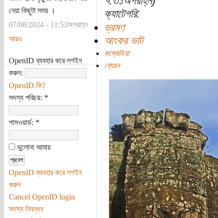
৭:৩১অপরাহ্ন)
নেয়া কিছুটা সময় ।
ক্যাটেগরি:
07/08/2024 - 11:53অপরাহ্ন
ভ্রমণ
আরও
আংকর ভাট
কম্বোডিয়া
OpenID ব্যবহার করে লগইন
ব্যেয়ন
করুন:
OpenID কি?
সদস্য পরিচয়:
*
পাসওয়ার্ড:
*
ভুলোনা আমায়
OpenID ব্যবহার করে লগইন
করুন
Cancel OpenID login
সদস্য নিবন্ধন