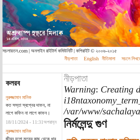
সচলায়তন.com | অনলাইন রাইটার্স কমিউনিটি | কপিরাইট © ২০০৬-২০১৫
নীড়পাতা
English
নীতিমালা
সচলে লিখত
নীড়পাতা
কলরব
Warning
:
Creating d
নুরুজ্জামান মানিক
i18ntaxonomy_term
কত সস্তা স্বপ্নের দাফন, না
/var/www/sachalayat
লাগে কফিন না লাগে কাফন।
নির্মলেন্দু গুণ
18/11/2024 - 11:31অপরাহ্ন
নুরুজ্জামান মানিক
জীবন হলো মৃত্যুর কাছ থেকে ধার