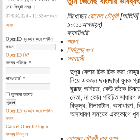
তুমি জেনেছ বাংলার ভবিষ্যৎ
নেয়া কিছুটা সময় ।
লিখেছেন
রোমেল চৌধুরী
[অতিথি] 
07/08/2024 - 11:53অপরাহ্ন
১০:১১অপরাহ্ন)
আরও
ক্যাটেগরি:
OpenID ব্যবহার করে লগইন
স্মরণ
করুন:
নির্মলেন্দু গুণ
OpenID কি?
সববয়সী
সদস্য পরিচয়:
*
দুপুর বেলার চিক চিক করা রোদ্দ
পাসওয়ার্ড:
*
নিয়ে একজন ছন্নছাড়া যুবক গ্রা
ঘুরছে অবিরত, কেউ তাঁকে চিনত
ভুলোনা আমায়
নেতা, না কোন পরিচিত সাধারণ 
বিক্ষুদ্ধ, টালমাটাল, অসাধারণ,
OpenID ব্যবহার করে লগইন
অসাধারণ সময়ের এককোণে খুব সাধ
করুন
Cancel OpenID login
সদস্য নিবন্ধন
রোমেল চৌধুরী এর ব্লগ