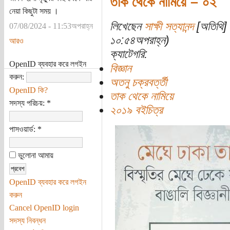
তাক থেকে নামিয়ে – ০২
নেয়া কিছুটা সময় ।
লিখেছেন
সাক্ষী সত্যানন্দ
[অতিথি] 
07/08/2024 - 11:53অপরাহ্ন
১০:৫৪অপরাহ্ন)
আরও
ক্যাটেগরি:
OpenID ব্যবহার করে লগইন
বিজ্ঞান
করুন:
অতনু চক্রবর্ত্তী
OpenID কি?
তাক থেকে নামিয়ে
সদস্য পরিচয়:
*
২০১৯ বইচিত্র
পাসওয়ার্ড:
*
ভুলোনা আমায়
OpenID ব্যবহার করে লগইন
করুন
Cancel OpenID login
সদস্য নিবন্ধন