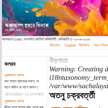
সচলায়তন.com | অনলাইন রাইটার্স কমিউনিটি | কপিরাইট © ২০০৬-২০১৫
নীড়পাতা
English
নীতিমালা
সচলে লিখত
নীড়পাতা
কলরব
Warning
:
Creating d
নুরুজ্জামান মানিক
i18ntaxonomy_term
কত সস্তা স্বপ্নের দাফন, না
/var/www/sachalayat
লাগে কফিন না লাগে কাফন।
অতনু চক্রবর্ত্তী
18/11/2024 - 11:31অপরাহ্ন
নুরুজ্জামান মানিক
জীবন হলো মৃত্যুর কাছ থেকে ধার