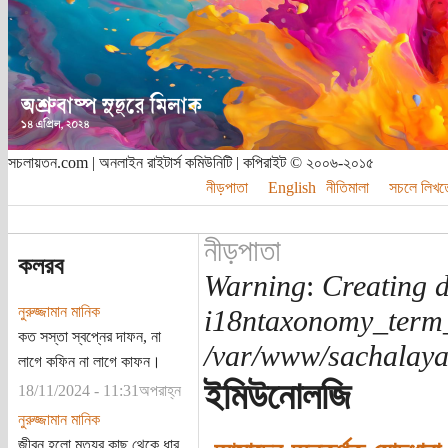
সচলায়তন.com | অনলাইন রাইটার্স কমিউনিটি | কপিরাইট © ২০০৬-২০১৫
নীড়পাতা
English
নীতিমালা
সচলে লিখত
নীড়পাতা
কলরব
Warning
:
Creating d
নুরুজ্জামান মানিক
i18ntaxonomy_term
কত সস্তা স্বপ্নের দাফন, না
/var/www/sachalayat
লাগে কফিন না লাগে কাফন।
ইমিউনোলজি
18/11/2024 - 11:31অপরাহ্ন
নুরুজ্জামান মানিক
জীবন হলো মৃত্যুর কাছ থেকে ধার