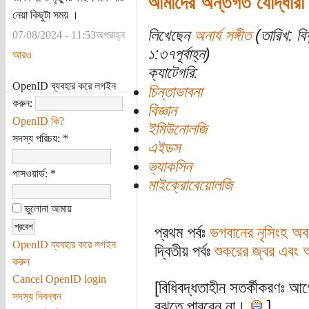
আমাদের অন্তর্গত যোদ্ধারা এব
নেয়া কিছুটা সময় ।
লিখেছেন
অনার্য সঙ্গীত
(তারিখ: বি
07/08/2024 - 11:53অপরাহ্ন
১:৩৭পূর্বাহ্ন)
আরও
ক্যাটেগরি:
OpenID ব্যবহার করে লগইন
চিন্তাভাবনা
করুন:
বিজ্ঞান
OpenID কি?
ইমিউনোলজি
সদস্য পরিচয়:
*
এইডস
ভ্যাকসিন
পাসওয়ার্ড:
*
মাইক্রোবেয়োলজি
ভুলোনা আমায়
প্রথম পর্বঃ
ভগবানের নৃসিংহ অব
OpenID ব্যবহার করে লগইন
দ্বিতীয় পর্বঃ
শুকরের জ্বর এবং আ
করুন
Cancel OpenID login
[বিধিবদ্ধতাহীন সতর্কীকরণঃ আগে
সদস্য নিবন্ধন
বুঝতে পারবেন না।
]