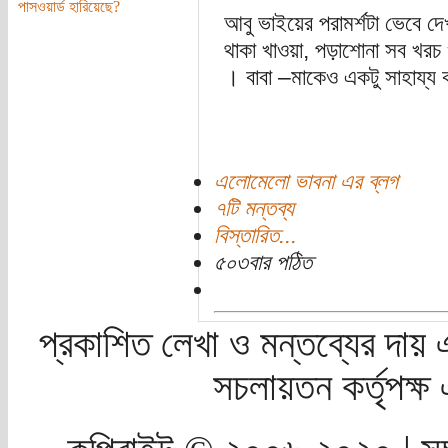
পাসওয়ার্ড হারিয়েছে?
আবু ভাইয়ের পরামর্শটা ভেবে দ
থাকা খাওয়া, পড়াশোনা সব খরচ 
। বাবা –মাকেও একটু সাহায্য
এলোমেলো ভাবনা এর ব্লগ
৭টি মন্তব্য
বিস্তারিত...
৫০৩বার পঠিত
প্রকাশিত লেখা ও মন্তব্যের দায় 
সচলায়তন কর্তৃপক্