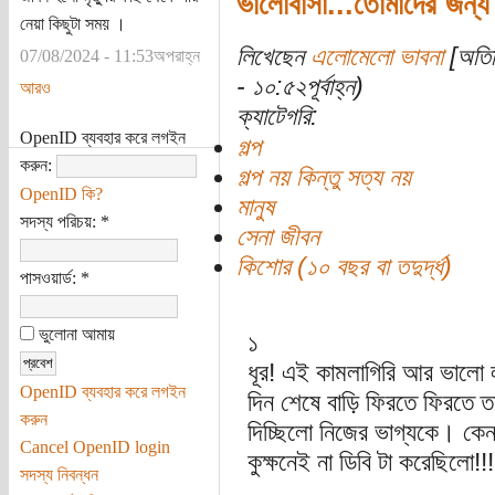
ভালোবাসা...তোমাদের জন্য
নেয়া কিছুটা সময় ।
লিখেছেন
এলোমেলো ভাবনা
[অতিথ
07/08/2024 - 11:53অপরাহ্ন
- ১০:৫২পূর্বাহ্ন)
আরও
ক্যাটেগরি:
OpenID ব্যবহার করে লগইন
গল্প
করুন:
গল্প নয় কিন্তু সত্য নয়
OpenID কি?
মানুষ
সদস্য পরিচয়:
*
সেনা জীবন
কিশোর (১০ বছর বা তদুর্দ্ধ)
পাসওয়ার্ড:
*
ভুলোনা আমায়
১
ধূর! এই কামলাগিরি আর ভালো 
OpenID ব্যবহার করে লগইন
দিন শেষে বাড়ি ফিরতে ফিরতে 
করুন
দিচ্ছিলো নিজের ভাগ্যকে। কেন 
Cancel OpenID login
কুক্ষনেই না ডিবি টা করেছিলো!!!
সদস্য নিবন্ধন