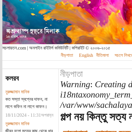
সচলায়তন.com | অনলাইন রাইটার্স কমিউনিটি | কপিরাইট © ২০০৬-২০১৫
নীড়পাতা
English
নীতিমালা
সচলে লিখত
নীড়পাতা
কলরব
Warning
:
Creating d
নুরুজ্জামান মানিক
i18ntaxonomy_term
কত সস্তা স্বপ্নের দাফন, না
/var/www/sachalayat
লাগে কফিন না লাগে কাফন।
গল্প নয় কিন্তু সত্য 
18/11/2024 - 11:31অপরাহ্ন
নুরুজ্জামান মানিক
জীবন হলো মৃত্যুর কাছ থেকে ধার