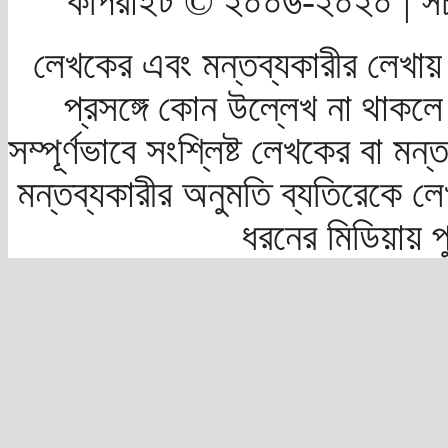
কপিরাইট © ২০০৬-২০২০ | সচ
লেখকের এবং মন্তব্যকারীর লেখায়
প্রসঙ্গে কোন উল্লেখ না থাকলে স
সম্পূর্ণভাবে সংশ্লিষ্ট লেখকের বা মন
মন্তব্যকারীর অনুমতি ব্যতিরেকে লে
ধরনের মিডিয়ায় 