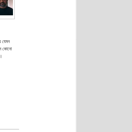
্য যেমন
হীন কোনো
ই।