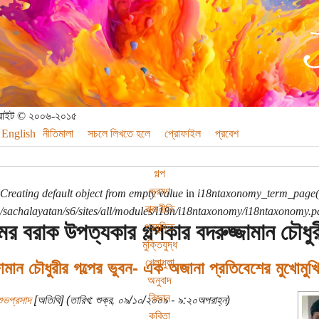
পিরাইট © ২০০৬-২০১৫
English
নীতিমালা
সচলে লিখতে হলে
প্রোফাইল
প্রবেশ
গল্প
ভ্রমণ
Creating default object from empty value
in
i18ntaxonomy_term_page(
রাজনীতি
sachalayatan/s6/sites/all/modules/i18n/i18ntaxonomy/i18ntaxonomy.p
র বরাক উপত্যকার গল্পকার বদরুজ্জামান চৌধুরী
প্রযুক্তি
মুক্তিযুদ্ধ
খেলাধুলা
জামান চৌধুরীর গল্পের ভুবন- এক অজানা প্রতিবেশের মুখোমুখি
অনুবাদ
বিজ্ঞান
ুভপ্রসাদ
[অতিথি] (তারিখ: শুক্র, ০৯/১০/২০০৯ - ৯:২০অপরাহ্ন)
কবিতা