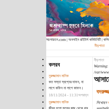
সচলায়তন.com | অনলাইন রাইটার্স কমিউনিটি | ক
নীড়পাতা
নীড়পাতা
কলরব
Warning
:
/var/www/
নুরুজ্জামান মানিক
আসামে
কত সস্তা স্বপ্নের দাফন, না
লাগে কফিন না লাগে কাফন।
বদরুজ্
18/11/2024 - 11:31অপরাহ্ন
নুরুজ্জামান মানিক
লিখেছেন
শ
জীবন হলো মৃত্যুর কাছ থেকে ধার
ক্যাটেগরি: