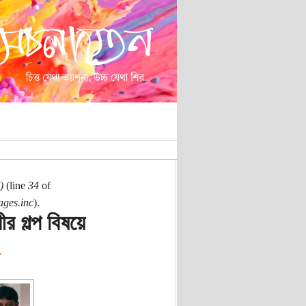
)
(line
34
of
ages.inc
).
র গল্প বিষয়ে