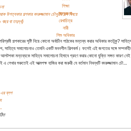
শিক্ষা
চনা
রম্যরচনা
াক উপত্যকার গল্পকার বদরুজ্জামান চৌধুরীর গল্প বিষয়ে
রেখাচিত্র
বছর বা তদুর্দ্ধ)
নারী
শিশু অধিকার
িশ্রমী গল্পকারের সৃষ্টি নিয়ে কোনো অর্বাচীন পাঠকের মন্তব্য করার অধিকার কতটুকু? সাহিত
ল্প, সাহিত্য সমালোচনাও তেমনি একটি মননশীল শিল্পকর্ম। ফলেই এই জগতের সঙ্গে সম্পর্ক
র আলটপকা মন্তব্যকে সাহিত্য সমালোচনা হিসাবে গ্রহণ করার কোনো যুক্তি সঙ্গত কারণ নে
 এ লেখার শুরুতেই এই আত্মপক্ষ হাজির করা জরুরী যে বর্তমান নিবন্ধটি বদরুজ্জামান চৌ...
 এর ব্লগ
য
..
ঠিত