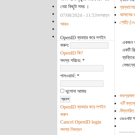
নেয়া কিছুটা সময় ।
গ্রন্থালো
আসামের বর
07/08/2024 - 11:53অপরাহ্ন
প্রৌঢ় (৩০ 
আরও
OpenID ব্যবহার করে লগইন
একজন পর
করুন:
একটি শি
OpenID কি?
ব্যক্তি
সদস্য পরিচয়:
*
সেজন্যেই
পাসওয়ার্ড:
*
ভুলোনা আমায়
শুভপ্রসাদ
৭টি মন্তব্
OpenID ব্যবহার করে লগইন
বিস্তারিত.
করুন
৩৬৯বার প
Cancel OpenID login
সদস্য নিবন্ধন