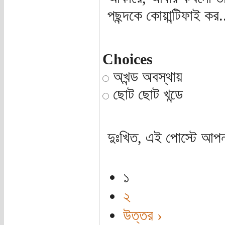
পছন্দকে কোয়ান্টিফাই কর.
Choices
অখন্ড অবস্থায়
ছোট ছোট খন্ডে
দুঃখিত, এই পোস্টে আপন
১
২
উত্তর ›