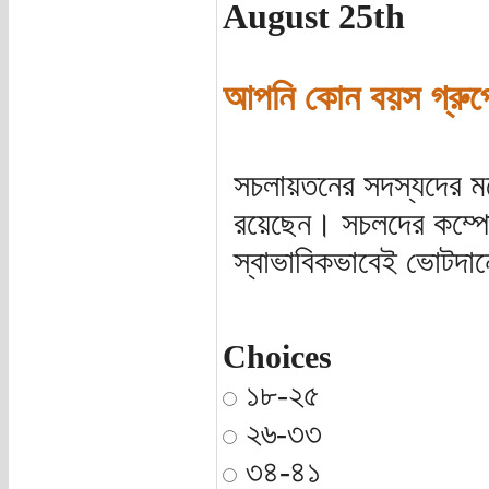
August 25th
আপনি কোন বয়স গ্রুপের
সচলায়তনের সদস্যদের মধ
রয়েছেন। সচলদের কম্প
স্বাভাবিকভাবেই ভোটদান
Choices
১৮-২৫
২৬-৩৩
৩৪-৪১