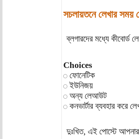
সচলায়তনে লেখার সময় ক
ব্লগারদের মধ্যে কীবোর্ড
Choices
ফোনেটিক
ইউনিজয়
অন্য লেআউট
কনভার্টার ব্যবহার করে লেখ
দুঃখিত, এই পোস্টে আপনার