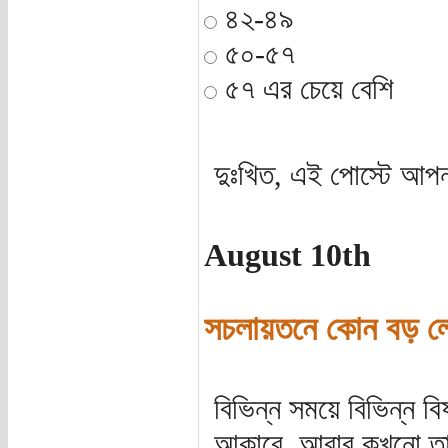
৪২-৪৯
৫০-৫৭
৫৭ এর চেয়ে বেশি
দুঃখিত, এই পোস্টে আপন
August 10th
সচলায়তনে কোন বড় লে
বিভিন্ন সময়ে বিভিন্ন
আকারে, আবার কখনো তা 