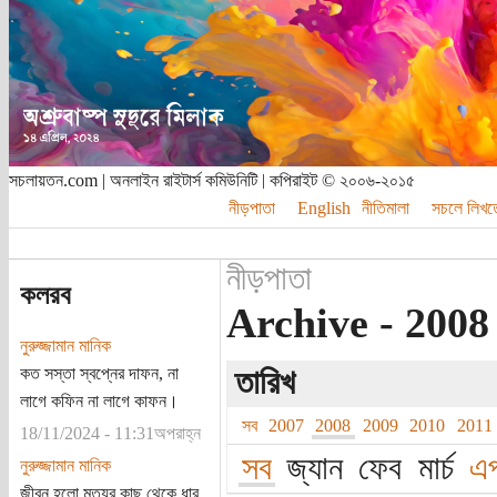
সচলায়তন.com | অনলাইন রাইটার্স কমিউনিটি | কপিরাইট © ২০০৬-২০১৫
নীড়পাতা
English
নীতিমালা
সচলে লিখত
নীড়পাতা
কলরব
Archive - 2008 -
নুরুজ্জামান মানিক
কত সস্তা স্বপ্নের দাফন, না
তারিখ
লাগে কফিন না লাগে কাফন।
সব
2007
2008
2009
2010
2011
18/11/2024 - 11:31অপরাহ্ন
সব
জ্যান
ফেব
মার্চ
এপ
নুরুজ্জামান মানিক
জীবন হলো মৃত্যুর কাছ থেকে ধার