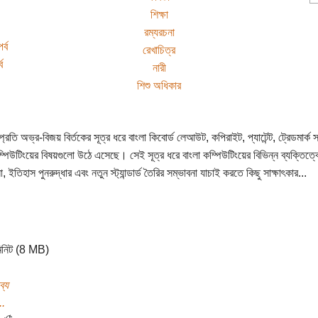
শিক্ষা
রম্যরচনা
র্ব
রেখাচিত্র
ব
নারী
শিশু অধিকার
্রতি অভ্র-বিজয় বির্তকের সূত্র ধরে বাংলা কিবোর্ড লেআউট, কপিরাইট, প্যাটেন্ট, ট্রেডমার্ক স
ম্পিউটিংয়ের বিষয়গুলো উঠে এসেছে। সেই সূত্র ধরে বাংলা কম্পিউটিংয়ের বিভিন্ন ব্যক্তিত্ব
ইতিহাস পুনরুদ্ধার এবং নতুন স্ট্যান্ডার্ড তৈরির সম্ভাবনা যাচাই করতে কিছু সাক্ষাৎকার...
িনিট (8 MB)
ব্য
..