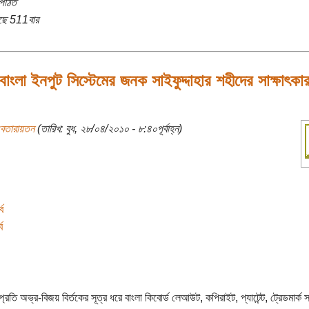
পঠিত
ছে 511বার
বাংলা ইনপুট সিস্টেমের জনক সাইফুদ্দাহার শহীদের সাক্ষাৎকার 
বেতারায়তন
(তারিখ: বুধ, ২৮/০৪/২০১০ - ৮:৪০পূর্বাহ্ন)
ব
ব
্রতি অভ্র-বিজয় বির্তকের সূত্র ধরে বাংলা কিবোর্ড লেআউট, কপিরাইট, প্যাটেন্ট, ট্রেডমার্ক স