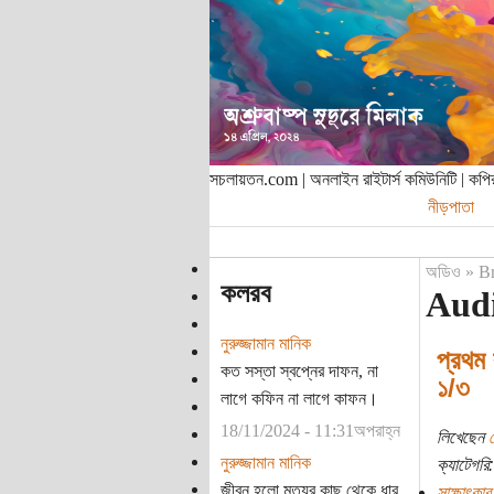
সচলায়তন.com | অনলাইন রাইটার্স কমিউনিটি | ক
নীড়পাতা
অডিও
»
B
কলরব
Audi
নুরুজ্জামান মানিক
প্রথম 
কত সস্তা স্বপ্নের দাফন, না
১/৩
লাগে কফিন না লাগে কাফন।
18/11/2024 - 11:31অপরাহ্ন
লিখেছেন
নুরুজ্জামান মানিক
ক্যাটেগরি:
জীবন হলো মৃত্যুর কাছ থেকে ধার
সাক্ষাৎকার