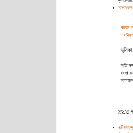
ক্যাটেগরি:
সাক্ষাৎকার
প্রথম পর্
দ্বিতীয় প
ভূমিকা
অতি সম্প
বাংলা ক
আলোচনা, 
25:30 ম
৭টি মন্তব্