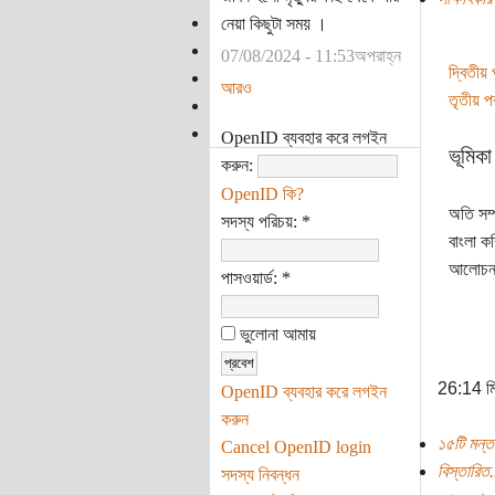
নেয়া কিছুটা সময় ।
07/08/2024 - 11:53অপরাহ্ন
দ্বিতীয় প
আরও
তৃতীয় পর্
OpenID ব্যবহার করে লগইন
ভূমিকা
করুন:
OpenID কি?
অতি সম্প
সদস্য পরিচয়:
*
বাংলা ক
আলোচনা, 
পাসওয়ার্ড:
*
ভুলোনা আমায়
26:14 ম
OpenID ব্যবহার করে লগইন
করুন
১৫টি মন্ত
Cancel OpenID login
বিস্তারিত.
সদস্য নিবন্ধন