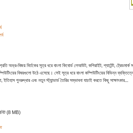
ব
র্ব
্রতি অভ্র-বিজয় বির্তকের সূত্র ধরে বাংলা কিবোর্ড লেআউট, কপিরাইট, প্যাটেন্ট, ট্রেডমার্ক স
ম্পিউটিংয়ের বিষয়গুলো উঠে এসেছে। সেই সূত্র ধরে বাংলা কম্পিউটিংয়ের বিভিন্ন ব্যক্তিত্ব
ইতিহাস পুনরুদ্ধার এবং নতুন স্ট্যান্ডার্ড তৈরির সম্ভাবনা যাচাই করতে কিছু সাক্ষাৎকার...
িনিট (8 MB)
য