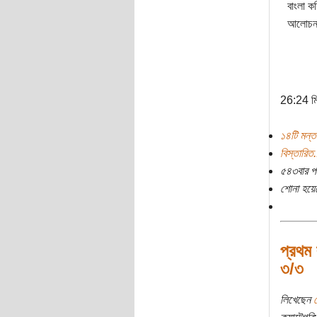
বাংলা ক
আলোচনা, 
26:24 ম
১৪টি মন্ত
বিস্তারিত.
৫৪৩বার প
শোনা হয়ে
প্রথম 
৩/৩
লিখেছেন