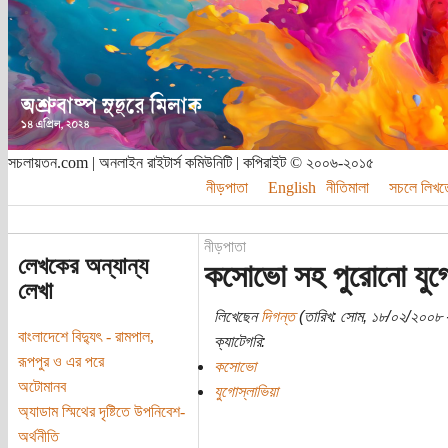
সচলায়তন.com | অনলাইন রাইটার্স কমিউনিটি | কপিরাইট © ২০০৬-২০১৫
নীড়পাতা
English
নীতিমালা
সচলে লিখত
নীড়পাতা
লেখকের অন্যান্য
কসোভো সহ পুরোনো যুগো
লেখা
লিখেছেন
দিগন্ত
(তারিখ: সোম, ১৮/০২/২০০৮ -
বাংলাদেশে বিদ্যুৎ - রামপাল,
ক্যাটেগরি:
রূপপুর ও এর পরে
কসোভো
অটোমানব
যুগোস্লাভিয়া
অ্যাডাম স্মিথের দৃষ্টিতে উপনিবেশ-
অর্থনীতি