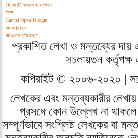
OpenID ব্যবহার করে লগইন
করুন
Cancel OpenID login
সদস্য নিবন্ধন
পাসওয়ার্ড হারিয়েছে?
প্রকাশিত লেখা ও মন্তব্যের দায় 
সচলায়তন কর্তৃপক্
কপিরাইট © ২০০৬-২০২০ | সচ
লেখকের এবং মন্তব্যকারীর লেখায়
প্রসঙ্গে কোন উল্লেখ না থাকলে স
সম্পূর্ণভাবে সংশ্লিষ্ট লেখকের বা মন
মন্তব্যকারীর অনুমতি ব্যতিরেকে লে