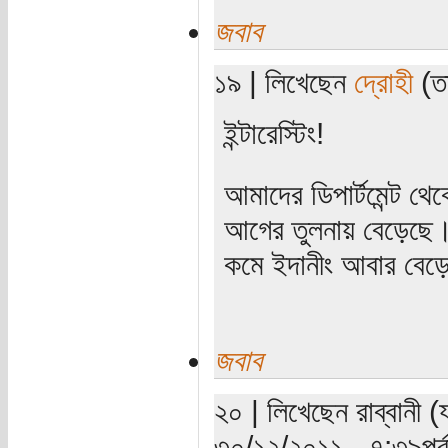
জবাব
১৯ | লিখেছেন
দ্রোহী
(তা
ইন্টারেস্টিং!
আমাদের ডিপার্টমেন্ট থ
আগের তুলনায় বেড়েছে। 
কমে ইদানীং আবার বেড়
জবাব
২০ | লিখেছেন রাব্বানী (
৩০/১২/২০১১ - ৭:৩৯পূর্ব