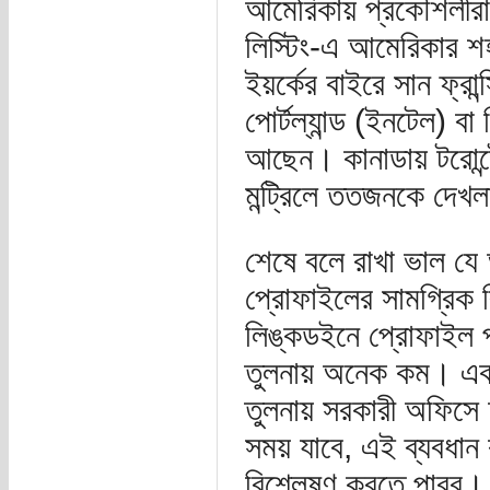
আমেরিকায় প্রকৌশলীরা
লিস্টিং-এ আমেরিকার শ
ইয়র্কের বাইরে সান ফ্রান
পোর্টল্যান্ড (ইনটেল) 
আছেন। কানাডায় টরোন্ট
মন্ট্রিলে ততজনকে দেখ
শেষে বলে রাখা ভাল যে 
প্রোফাইলের সামগ্রিক 
লিঙ্কডইনে প্রোফাইল পা
তুলনায় অনেক কম। একই
তুলনায় সরকারী অফিসে
সময় যাবে, এই ব্যবধ
বিশ্লেষণ করতে পারব। আ