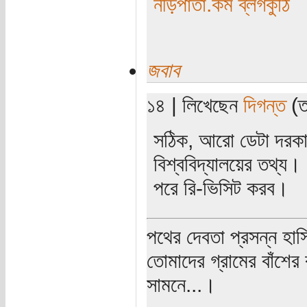
নীড়পাতা.কম ব্লগকুঠি
জবাব
১৪ | লিখেছেন
দিগন্ত
(তা
সঠিক, আরো ডেটা দরকার
বিশ্ববিদ্যালয়ের তথ্য
পরে রি-ভিসিট করব।
পথের দেবতা প্রসন্ন হাস
তোমাদের গ্রামের বাঁশের
সামনে...।