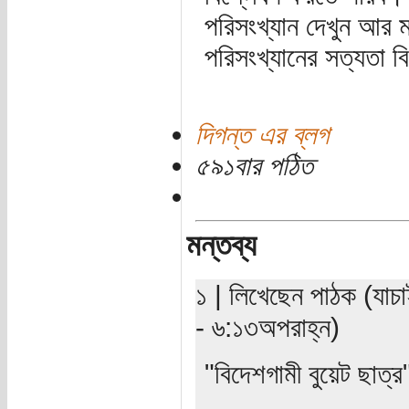
পরিসংখ্যান দেখুন আর 
পরিসংখ্যানের সত্যতা বি
দিগন্ত এর ব্লগ
৫৯১বার পঠিত
মন্তব্য
১ | লিখেছেন পাঠক (যাচা
- ৬:১৩অপরাহ্ন)
"বিদেশগামী বুয়েট ছাত