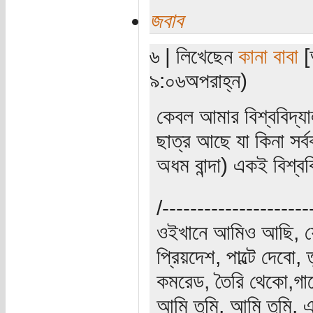
জবাব
৬ | লিখেছেন
কানা বাবা
[অ
৯:০৬অপরাহ্ন)
কেবল আমার বিশ্ববিদ্
ছাত্র আছে যা কিনা সর
অধম বান্দা) একই বিশ্ব
/---------------------
ওইখানে আমিও আছি, যেই
প্রিয়দেশ, পাল্টে দেবো
কমরেড, তৈরি থেকো,গা
আমি তুমি, আমি তুমি, 