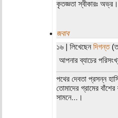
কৃতজ্ঞতা স্বীকারঃ অভ্র
জবাব
১৬ | লিখেছেন
দিগন্ত
(তা
আপনার ব্যাচের পরিসংখ
পথের দেবতা প্রসন্ন হাস
তোমাদের গ্রামের বাঁশের
সামনে...।