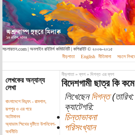
সচলায়তন.com | অনলাইন রাইটার্স কমিউনিটি | কপিরাইট © ২০০৬-২০১৫
নীড়পাতা
English
নীতিমালা
সচলে লিখত
নীড়পাতা
»
ব্লগ
»
দিগন্ত এর ব্লগ
লেখকের অন্যান্য
বিদেশগামী ছাত্র কি কম
লেখা
লিখেছেন
দিগন্ত
(তারিখ:
বাংলাদেশে বিদ্যুৎ - রামপাল,
ক্যাটেগরি:
রূপপুর ও এর পরে
চিন্তাভাবনা
অটোমানব
অ্যাডাম স্মিথের দৃষ্টিতে উপনিবেশ-
পরিসংখ্যান
অর্থনীতি