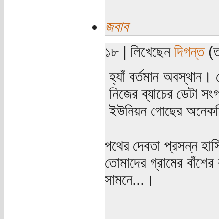
জবাব
১৮ | লিখেছেন
দিগন্ত
(তা
হ্যাঁ বর্তমান অবস্থান।
নিজের ব্যাচের ডেটা সং
ইউনিয়ন গোছের অনেককি
পথের দেবতা প্রসন্ন হাস
তোমাদের গ্রামের বাঁশের
সামনে...।