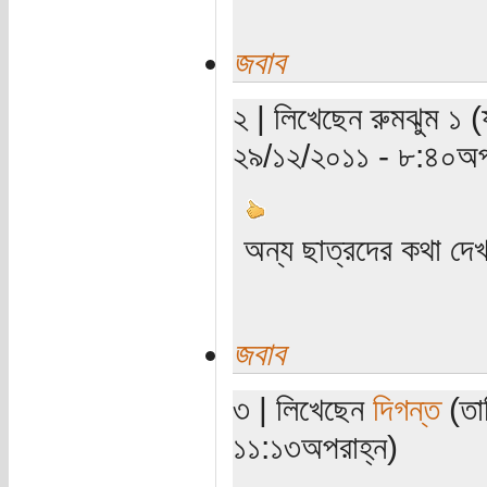
জবাব
২ | লিখেছেন রুমঝুম ১ (য
২৯/১২/২০১১ - ৮:৪০অপ
অন্য ছাত্রদের কথা দে
জবাব
৩ | লিখেছেন
দিগন্ত
(তার
১১:১৩অপরাহ্ন)