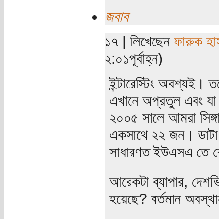
জবাব
১৭ | লিখেছেন
ফারুক হা
২:০১পূর্বাহ্ন)
ইন্টারেস্টিং অবশ্যই। 
এখানে অপ্রতুল এবং যা 
২০০৫ সালে আমরা সিঙ্গা
একসাথে ২২ জন। ডাটা 
সাধারণত ইউএসএ তে বে
আরেকটা ব্যাপার, দেশভ
হয়েছে? বর্তমান অবস্থ