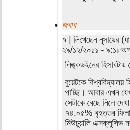
জবাব
৭ | লিখেছেন নুসায়ের (যা
২৯/১২/২০১১ - ৯:১৮অপর
লিঙ্কডইনের হিসাবটা
বুয়েটকে বিশ্ববিদ্যাল
পাচ্ছি। আবার এখন যেখা
সেটাকে বেছে নিলে দেখা
৭৪.০৫% বৃহত্তর ফিলাড
মিউচুয়ালি এক্সক্লুসিভ 