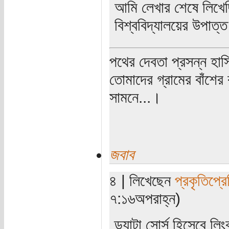
আমি লেখার শেষে লিখেছ
বিশ্ববিদ্যালয়ের উপাত্
পথের দেবতা প্রসন্ন হাস
তোমাদের গ্রামের বাঁশের
সামনে...।
জবাব
৪ | লিখেছেন
প্রকৃতিপ্র
৭:১৬অপরাহ্ন)
ড্যাটা সোর্স হিসেবে লিং