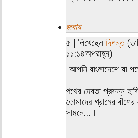
জবাব
৫ | লিখেছেন
দিগন্ত
(তার
১১:১৪অপরাহ্ন)
আপনি বাংলাদেশে যা পড়
পথের দেবতা প্রসন্ন হাস
তোমাদের গ্রামের বাঁশের
সামনে...।