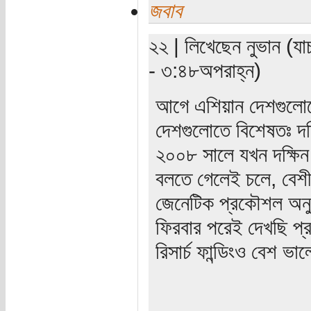
জবাব
২২ | লিখেছেন নুভান (যা
- ৩:৪৮অপরাহ্ন)
আগে এশিয়ান দেশগুলোতে
দেশগুলোতে বিশেষতঃ দক
২০০৮ সালে যখন দক্ষিন
বলতে গেলেই চলে, বেশী
জেনেটিক প্রকৌশল অনুষ
ফিরবার পরেই দেখছি প্রচ
রিসার্চ ফান্ডিংও বেশ ভ