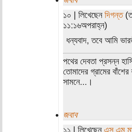
১০ | লিখেছেন
দিগন্ত
(ত
১১:১৬অপরাহ্ন)
ধন্যবাদ, তবে আমি ভা
পথের দেবতা প্রসন্ন হাস
তোমাদের গ্রামের বাঁশের
সামনে...।
জবাব
১১ | লিখেছেন
এস এম মাহ