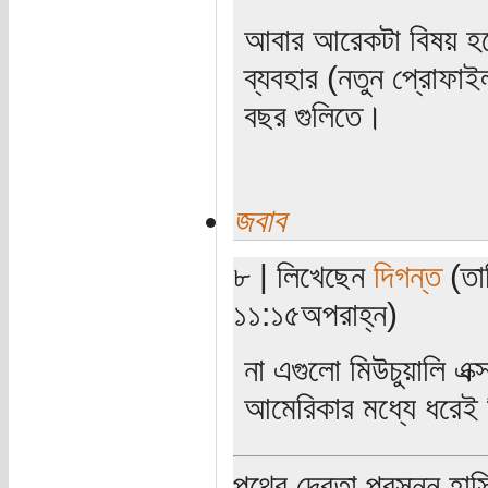
আবার আরেকটা বিষয় হল
ব্যবহার (নতুন প্রোফাই
বছর গুলিতে।
জবাব
৮ | লিখেছেন
দিগন্ত
(তার
১১:১৫অপরাহ্ন)
না এগুলো মিউচুয়ালি এক
আমেরিকার মধ্যে ধরেই
পথের দেবতা প্রসন্ন হাস