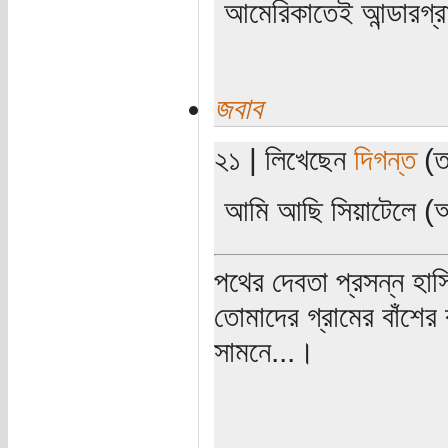
আমেরিকাতেই আন্ডারগ্র
জবাব
২১ | লিখেছেন
দিগন্ত
(তা
আমি আছি সিয়াটেলে (
পথের দেবতা প্রসন্ন হাস
তোমাদের গ্রামের বাঁশের
সামনে...।