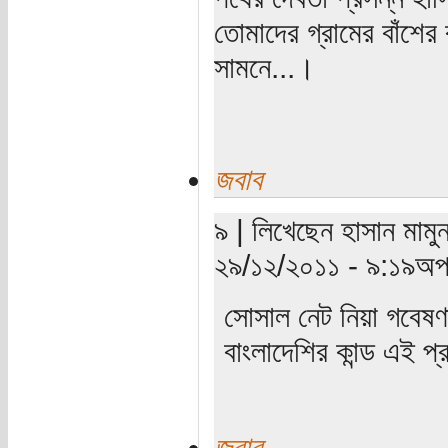
তোমাদের গ্রামের বাঁশের
সামনে...।
জবাব
৯ | লিখেছেন হাসান মামুন
২৯/১২/২০১১ - ৯:১৯অপর
সোসাল নেট নিয়া গবেষণা
বাংলাদেশির কান্ড এই
জবাব