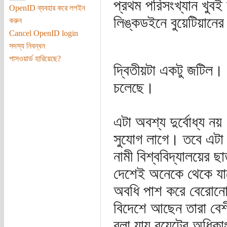
প্রথম পরিসংখ্যান খুবই
OpenID ব্যবহার করে লগইন
লিঙ্কডইনে বুয়েটিয়ানে
করুন
Cancel OpenID login
সদস্য নিবন্ধন
পাসওয়ার্ড হারিয়েছে?
দ্বিতীয়টা একটু জটিল।
চলেছে।
এটা অবশ্য দুর্বোধ্য ন
সুযোগ লাগে। তবে এটা ট
নামী বিশ্ববিদ্যালয়ের 
দেশেই অনেকে থেকে যা
অবধি পাশ করে বেরোনো 
বিদেশে আছেন তারা বেশ
বলা যায় বুয়েটের অধি