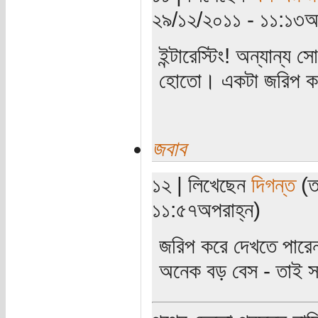
২৯/১২/২০১১ - ১১:১৩অপ
ইন্টারেস্টিং! অন্যান্য
হোতো। একটা জরিপ কর
জবাব
১২ | লিখেছেন
দিগন্ত
(তা
১১:৫৭অপরাহ্ন)
জরিপ করে দেখতে পারে
অনেক বড় বেস - তাই স