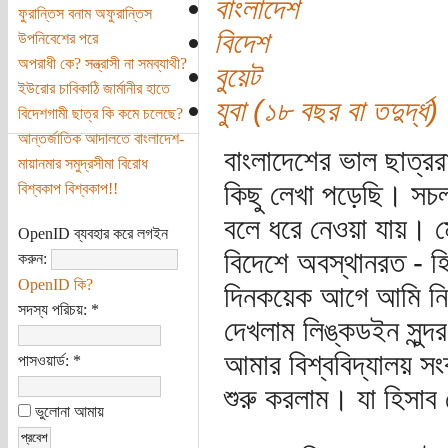
বাংলাদেশ
ফুরান্তিস বনাম অফুরান্তিস
বিদেশ
উপনিবেশের পরে
অপরাধী কে? সন্ত্রাসী না সমব্যাথী?
বুয়েট
ইউরোর চাবিকাঠি জার্মানীর হাতে
যুবা (১৮ বছর বা তদুর্দ্ধ)
বিদেশগামী ছাত্র কি কমে চলেছে?
আন্তর্জাতিক আদালতে বাংলাদেশ-
বাংলাদেশের ভাল ছাত্র
মায়ানমার সমুদ্রসীমা বিরোধ
কিছু লেখা পড়েছি। সচ
বিশ্বকাপ বিশ্বকাপ!!
বলে ধরে নেওয়া যায়। ম
OpenID ব্যবহার করে লগইন
বিদেশে অবস্থানরত - হিম
করুন:
OpenID কি?
দিনকয়েক আগে আমি নি
সদস্য পরিচয়:
*
দেখলাম লিঙ্কডইন সুন্দর
আমার বিশ্ববিদ্যালয় সংক
পাসওয়ার্ড:
*
শুরু করলাম। যা হিসাব 
ভুলোনা আমায়