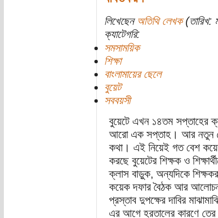
লিখেছেন
অতিথি লেখক
(তারিখ: ম
ক্যাটেগরি:
সমসাময়িক
শিক্ষা
বাংলামায়ের ছেলে
বুয়েট
সববয়সী
বুয়েটে এখন ১৪তম সপ্তাহের ক্
আরো এক সপ্তাহ। আর নতুন ঘো
কথা। এই নিয়েই গত বেশ কয়েক
করছে বুয়েটের শিক্ষক ও শিক্ষার্
ক্লাস বাড়ুক, অন্যদিকে শিক্ষক
কয়েক দফার বৈঠক আর আলোচনা
প্রস্তাব দুপক্ষের দাবির মাঝামাঝি
এর আগে হরতালের কারণে তের সপ্