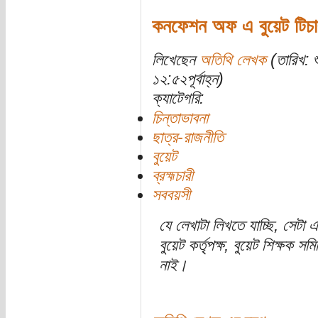
কনফেশন অফ এ বুয়েট টিচা
লিখেছেন
অতিথি লেখক
(তারিখ: 
১২:৫২পূর্বাহ্ন)
ক্যাটেগরি:
চিন্তাভাবনা
ছাত্র-রাজনীতি
বুয়েট
ব্র‏হ্মচারী
সববয়সী
যে লেখাটা লিখতে যাচ্ছি, সেট
বুয়েট কর্তৃপক্ষ, বুয়েট শিক্ষক
নাই।