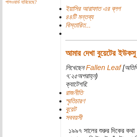
পাসওয়ার্ড হারিয়েছে?
ইয়াসির আরাফাত এর ব্লগ
৪৪টি মন্তব্য
বিস্তারিত...
আমার দেখা বুয়েটের ইউকসু
লিখেছেন
Fallen Leaf
[অতিথি
৭:২৫অপরাহ্ন)
ক্যাটেগরি:
রাজনীতি
স্মৃতিচারণ
বুয়েট
সববয়সী
১৯৯৭ সালের শুরুর দিকের কথা। 