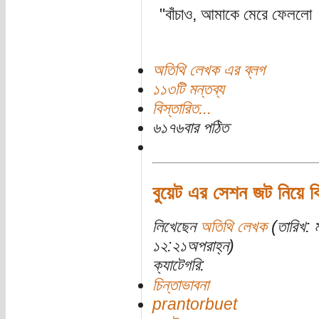
"বাঁচাও, আমাকে মেরে ফেললো
অতিথি লেখক এর ব্লগ
১১৩টি মন্তব্য
বিস্তারিত...
৬১৭৬বার পঠিত
বুয়েট এর সেশন জট নিয়ে ক
লিখেছেন
অতিথি লেখক
(তারিখ: 
১২:২১অপরাহ্ন)
ক্যাটেগরি:
চিন্তাভাবনা
prantorbuet