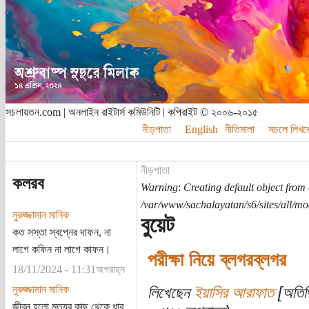
সচলায়তন.com | অনলাইন রাইটার্স কমিউনিটি | কপিরাইট © ২০০৬-২০১৫
নীড়পাতা
English
নীতিমালা
সচলে লিখত
নীড়পাতা
কলরব
Warning
:
Creating default object from
/var/www/sachalayatan/s6/sites/all/m
নুরুজ্জামান মানিক
বুয়েট
কত সস্তা স্বপ্নের দাফন, না
লাগে কফিন না লাগে কাফন।
পরীক্ষা নিয়ে ব্লগরব্লগর
18/11/2024 - 11:31অপরাহ্ন
নুরুজ্জামান মানিক
লিখেছেন
ইয়াসির আরাফাত
[অতিথ
জীবন হলো মৃত্যুর কাছ থেকে ধার