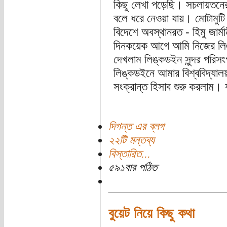
কিছু লেখা পড়েছি। সচলায়তনে
বলে ধরে নেওয়া যায়। মোটামুটি
বিদেশে অবস্থানরত - হিমু জার্মা
দিনকয়েক আগে আমি নিজের লি
দেখলাম লিঙ্কডইন সুন্দর পরিসংখ্
লিঙ্কডইনে আমার বিশ্ববিদ্যালয় 
সংক্রান্ত হিসাব শুরু করলাম। 
দিগন্ত এর ব্লগ
২২টি মন্তব্য
বিস্তারিত...
৫৯১বার পঠিত
বুয়েট নিয়ে কিছু কথা