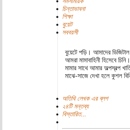
সমসাময়িক
চিন্তাভাবনা
শিক্ষা
বুয়েট
সববয়সী
বুয়েটে পড়ি। আমাদের ডিজিটাল
আমরা মামাবাহিনী হিসেবে চিনি
মামার সাথে আমার অল্পস্বল্প খ
মাঝে-সাজে দেখা হলে কুশল বিন
অতিথি লেখক এর ব্লগ
২৪টি মন্তব্য
বিস্তারিত...