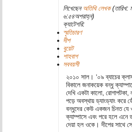
লিখেছেন
অতিথি লেখক
(তারিখ: 
৬:৫৪অপরাহ্ন)
ক্যাটেগরি:
স্মৃতিচারণ
দীপ
বুয়েট
শাহবাগ
সববয়সী
২০১০ সাল। ’০৯ ব্যাচের ক্লা
বিকালে জনাকয়েক বন্ধু ক্যাম্প
দেখি একটা কালো, রোগাপটকা, লম
পড়ে অবস্থায় ড্যাংড্যাং করে 
বন্ধুদের কেউ একজন চিনত যে ও
ক্যাম্পাসে এবং পরে হলে এনে ডা
দেয়া হল ওকে। দীপের সাথে স