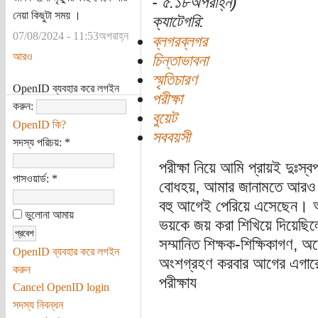
- ৫:১৮অপরাহ্ন)
নেয়া কিছুটা সময় ।
ক্যাটেগরি:
07/08/2024 - 11:53অপরাহ্ন
ব্লগরব্লগর
আরও
চিন্তাভাবনা
স্মৃতিচারণ
OpenID ব্যবহার করে লগইন
পরীক্ষা
করুন:
বুয়েট
OpenID কি?
সববয়সী
সদস্য পরিচয়:
*
পরীক্ষা নিয়ে আমি প্রায়ই দুঃ
পাসওয়ার্ড:
*
বোধহয়, আমার জানামতে আরও অ
বহু আগেই পেরিয়ে এসেছেন। অ
ভুলোনা আমায়
ভয়কে জয় করা শিখিয়ে দিয়ে
সম্মানিত শিক্ষক-শিক্ষিকাগণ, 
OpenID ব্যবহার করে লগইন
অংশগ্রহণ করবার আগের এগারো 
করুন
পরীক্ষায
Cancel OpenID login
সদস্য নিবন্ধন