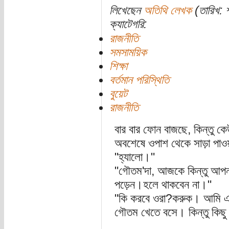
লিখেছেন
অতিথি লেখক
(তারিখ: 
ক্যাটেগরি:
রাজনীতি
সমসাময়িক
শিক্ষা
বর্তমান পরিস্থিতি
বুয়েট
রাজনীতি
বার বার ফোন বাজছে, কিন্তু 
অবশেষে ওপাশ থেকে সাড়া পাও
"হ্যালো।"
"গৌতম'দা, আজকে কিন্তু আপনাক
পড়েন।হলে থাকবেন না।"
"কি করবে ওরা?করুক। আমি এখ
গৌতম খেতে বসে। কিন্তু কিছ