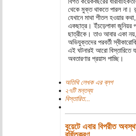
বিগত কয়েকবছরের ধারাবাহিকতায়
থেকে মুক্ত থাকতে পারল না। র‍্যাগ
যেখানে মাথা শীতল হওয়ার কথা,
একছাত্র। ইঁচড়েপাকা জুনিয়র 
ছাত্রীকে। তাও আবার একা নয়,
অভিযুক্তদের পরবর্তী স্বীকারো
এই ঘটনারই আরো বিস্তারিতে যাব
অবতারণার প্রয়াস পাচ্ছি।
অতিথি লেখক এর ব্লগ
২৭টি মন্তব্য
বিস্তারিত...
বুয়েটে এবার বিপরীত অবস্থানে
বর্ধিতকরণ