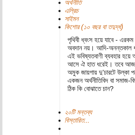
অর্থনীতি
এল্রিচ
সাইমন
কিশোর (১০ বছর বা তদুর্দ্ধ)
পৃথিবী ধ্বংস হয়ে যাবে - এরক
অবদান নয়। আদি-অনন্তকাল ধরেই
এই ভবিষ্যতবাণী ব্যবহার হয়ে
আসে ঐ হাত ধরেই। তবে আজকাল
অমুক জায়গায় দু’চারটে উল্কা প
একজন অর্থনীতিবিদ বা সমাজ-বি
ঠিক কি বোঝাতে চান?
২০টি মন্তব্য
বিস্তারিত...