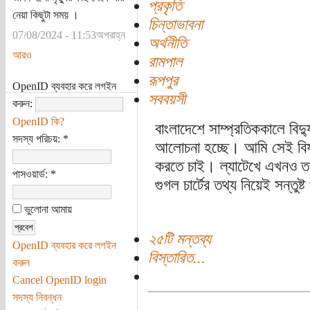
প্রকৃতি
নেয়া কিছুটা সময় ।
চিন্তাভাবনা
07/08/2024 - 11:53অপরাহ্ন
অর্থনীতি
আরও
রামপাল
রূপপুর
OpenID ব্যবহার করে লগইন
সববয়সী
করুন:
OpenID কি?
বাংলাদেশে সাম্প্রতিককালে বিদ্য
সদস্য পরিচয়:
*
আলোচনা হচ্ছে। আমি সেই বিষয
করতে চাই। ল্যাটেখে এখনও তত
পাসওয়ার্ড:
*
গুগল চার্টের তথ্য নিয়েই সন্ত
ভুলোনা আমায়
২৫টি মন্তব্য
OpenID ব্যবহার করে লগইন
বিস্তারিত...
করুন
Cancel OpenID login
সদস্য নিবন্ধন