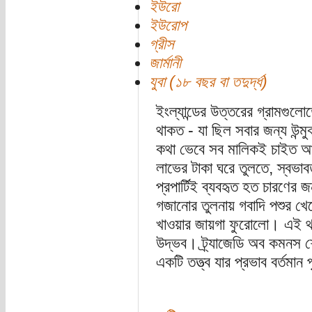
ইউরো
ইউরোপ
গ্রীস
জার্মানী
যুবা (১৮ বছর বা তদুর্দ্ধ)
ইংল্যান্ডের উত্তরের গ্রামগুলোতে
থাকত - যা ছিল সবার জন্য উন্মুক্
কথা ভেবে সব মালিকই চাইত আর
লাভের টাকা ঘরে তুলতে, স্বভা
প্রপার্টিই ব্যবহৃত হত চারণের জ
গজানোর তুলনায় গবাদি পশুর খে
খাওয়ার জায়গা ফুরোলো। এই থট
উদ্ভব। ট্র্যাজেডি অব কমনস শে
একটি তত্ত্ব যার প্রভাব বর্তমা