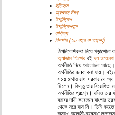
ইতিহাস
অ্যাডাম স্মিথ
উপনিবেশ
উপনিবেশবাদ
বাণিজ্য
কিশোর (১০ বছর বা তদুর্দ্ধ)
ঔপনিবেশিকতা নিয়ে পড়াশোনা কর
অ্যাডাম স্মিথের
বই
দ্য ওয়েল
অর্থনীতি নিয়ে আলোচনা আছে। 
অর্থনীতির জনক বলা যায়। বইতে
সময় মাথায় রাখা দরকার যে অ্য
ছিলেন। কিন্তু তার বিরোধিতা মা
অর্থনীতির প্রশ্নে। যদিও তার বই
বরাবর দায়ী করেছেন বাংলার দুর
থেকে সরে যান নি। তিনি বইতে 
জন্যও কলোনী-ব্যবস্থা লাভজনক