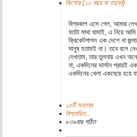
কিশোর (১০ বছর বা তদুর্দ্ধ)
বিশ্বকাপ এসে গেল, আমার লেখ
যতটা মাথা ঘামাই, এ নিয়ে আমি
ক্রিকেটপাগল এক দেশে না জন্মা
মানুষ হতামই না। তবে বলে নেও
দেখতাম, তার তুলনায় এখন অনেক
না, একদিনের ভার্সান প্রায়ই
একদিনের খেলা একঘেয়ে হয়ে যা
১৫টি মন্তব্য
বিস্তারিত...
৮৩৯বার পঠিত