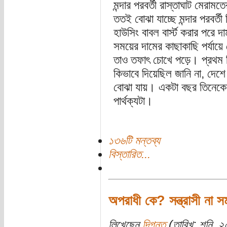
মন্দার পরবর্তী রাস্তাঘাট মের
ততই বোঝা যাচ্ছে মন্দার পরবর্
হাউসিং বাবল বার্স্ট করার পরে দা
সময়ের দামের কাছাকাছি পর্যা
তাও তফাৎ চোখে পড়ে। প্রথম বি
কিভাবে দিয়েছিল জানি না, দেশ
বোঝা যায়। একটা বছর তিনেকের 
পার্থক্যটা।
১৩৬টি মন্তব্য
বিস্তারিত...
অপরাধী কে? সন্ত্রাসী না স
লিখেছেন
দিগন্ত
(তারিখ: শনি, ২০