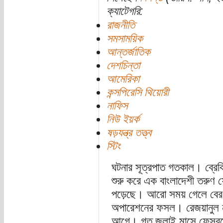
ক্যাটেগরি:
রাজনীতি
সমসাময়িক
আন্তর্জাতিক
দেশচিন্তা
আমেরিকা
কন্সপিরেসি থিয়োরী
নাফিস
নিউ ইয়র্ক
ষড়যন্ত্র তত্ত্ব
স্টিং
ঘটনার সূত্রপাত গতকাল। ব্রেকি
শুরু করে এক বাংলাদেশী তরুণ ফে
পড়েছে। আরো সময় গেলে বের হ
অপারেশনের ফসল। রেজয়ানুল না
আগে। গত জুলাই মাসে ফেসবুকে 