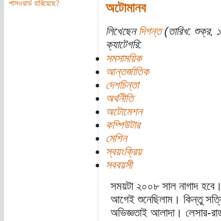
পাসওয়ার্ড হারিয়েছে?
অটোমানব
লিখেছেন
দিগন্ত
(তারিখ: শুক্র, 
ক্যাটেগরি:
সমসাময়িক
আন্তর্জাতিক
দেশচিন্তা
অর্থনীতি
অটোমেশন
কম্পিউটার
মেশিন
স্বয়ংক্রিয়
সববয়সী
সময়টা ২০০৮ সাল নাগাদ হবে
আগেই শুনেছিলাম। কিন্তু সত্য
অভিজ্ঞতাই আলাদা। লেসার-রাডা