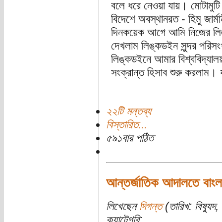
বলে ধরে নেওয়া যায়। মোটামুটি
বিদেশে অবস্থানরত - হিমু জার্মা
দিনকয়েক আগে আমি নিজের লি
দেখলাম লিঙ্কডইন সুন্দর পরিসংখ্
লিঙ্কডইনে আমার বিশ্ববিদ্যালয় 
সংক্রান্ত হিসাব শুরু করলাম। 
২২টি মন্তব্য
বিস্তারিত...
৫৯১বার পঠিত
আন্তর্জাতিক আদালতে বাংলা
লিখেছেন
দিগন্ত
(তারিখ: বিষ্যুদ,
ক্যাটেগরি: