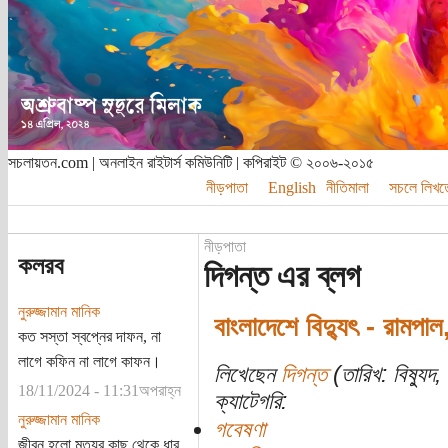
সচলায়তন.com | অনলাইন রাইটার্স কমিউনিটি | কপিরাইট © ২০০৬-২০১৫
নীড়পাতা
English
নীতিমালা
সচলে লিখত
নীড়পাতা
কলরব
দিগন্ত এর ব্লগ
নুরুজ্জামান মানিক
বাংলাদেশে বিদ্যুৎ - রামপা
কত সস্তা স্বপ্নের দাফন, না
লাগে কফিন না লাগে কাফন।
লিখেছেন
দিগন্ত
(তারিখ: বিষ্যুদ,
18/11/2024 - 11:31অপরাহ্ন
ক্যাটেগরি:
নুরুজ্জামান মানিক
গবেষণা
জীবন হলো মৃত্যুর কাছ থেকে ধার