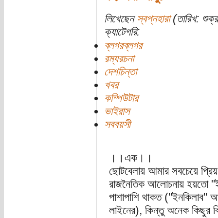
লিখেছেন
স্বপ্নহারা
(তারিখ: শুক
ক্যাটেগরি:
ব্লগরব্লগর
রম্যরচনা
দেশচিন্তা
খবর
কম্পিউটার
ভাইরাস
সববয়সী
।।এক।।
ছোটবেলায় আমার সবচেয়ে প্রি
রাজনৈতিক আলোচনায় হয়তো "ই
পাশাপাশি থাকত ("ইনকিলাব" আর 
লাইনের), কিন্তু অনেক কিছুর 