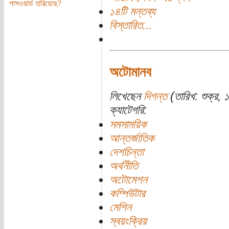
পাসওয়ার্ড হারিয়েছে?
১৪টি মন্তব্য
বিস্তারিত...
অটোমানব
লিখেছেন
দিগন্ত
(তারিখ: শুক্র, 
ক্যাটেগরি:
সমসাময়িক
আন্তর্জাতিক
দেশচিন্তা
অর্থনীতি
অটোমেশন
কম্পিউটার
মেশিন
স্বয়ংক্রিয়