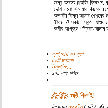
জন্য অজস্র চাকরির বিজ্ঞাপন, বা
দেশি বাংলা সিনেমার বিজ্ঞাপন
কত কী! কিন্তু আমার শৈশবের ই
'টারজান'! সকালে স্কুলে যাওয়
অধীর আগ্রহে পত্রিকাওয়ালার 
স্বপ্নহারা এর ব্লগ
৫০টি মন্তব্য
বিস্তারিত...
১৭০২বার পঠিত
বন্টু-মিন্টুর গুষ্ঠি কিলাই!
লিখেছেন
অভ্রনীল
(তারিখ: রবি, 