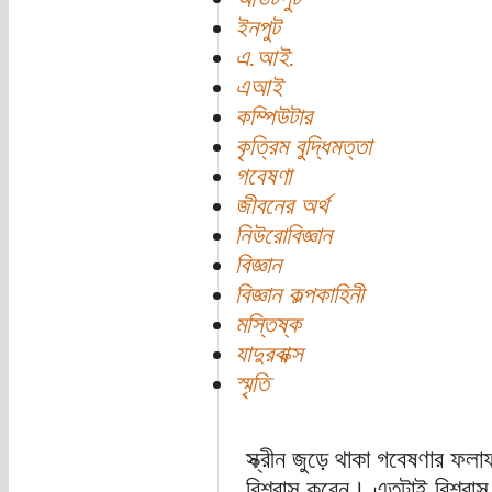
ইনপুট
এ.আই.
এআই
কম্পিউটার
কৃত্রিম বুদ্ধিমত্তা
গবেষণা
জীবনের অর্থ
নিউরোবিজ্ঞান
বিজ্ঞান
বিজ্ঞান কল্পকাহিনী
মস্তিষ্ক
যাদুরবাক্স
স্মৃতি
স্ক্রীন জুড়ে থাকা গবেষণার ফল
বিশ্বাস করেন। এতটাই বিশ্বা