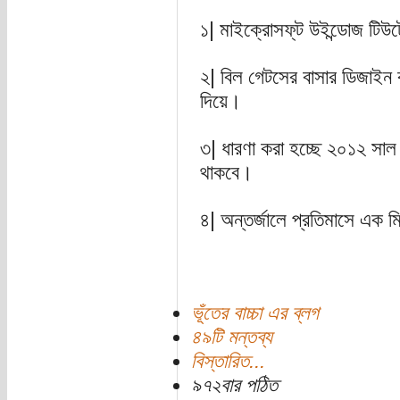
১| মাইক্রোসফ্‌ট উইন্ডোজ টিউট
২| বিল গেটসের বাসার ডিজাইন
দিয়ে।
৩| ধারণা করা হচ্ছে ২০১২ সাল 
থাকবে।
৪| অন্তর্জালে প্রতিমাসে এক ম
ভূঁতের বাচ্চা এর ব্লগ
৪৯টি মন্তব্য
বিস্তারিত...
৯৭২বার পঠিত