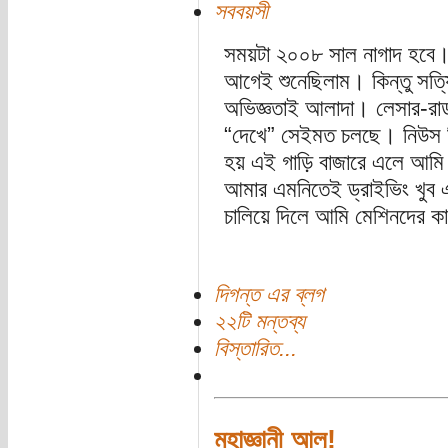
সববয়সী
সময়টা ২০০৮ সাল নাগাদ হবে
আগেই শুনেছিলাম। কিন্তু সত্য
অভিজ্ঞতাই আলাদা। লেসার-রাডা
“দেখে” সেইমত চলছে। নিউস রি
হয় এই গাড়ি বাজারে এলে আমি প
আমার এমনিতেই ড্রাইভিং খুব এ
চালিয়ে দিলে আমি মেশিনদের কা
দিগন্ত এর ব্লগ
২২টি মন্তব্য
বিস্তারিত...
মহাজ্ঞানী আলু!