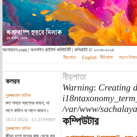
সচলায়তন.com | অনলাইন রাইটার্স কমিউনিটি | কপিরাইট © ২০০৬-২০১৫
নীড়পাতা
English
নীতিমালা
সচলে লিখত
নীড়পাতা
কলরব
Warning
:
Creating d
নুরুজ্জামান মানিক
i18ntaxonomy_term
কত সস্তা স্বপ্নের দাফন, না
/var/www/sachalayat
লাগে কফিন না লাগে কাফন।
কম্পিউটার
18/11/2024 - 11:31অপরাহ্ন
নুরুজ্জামান মানিক
জীবন হলো মৃত্যুর কাছ থেকে ধার