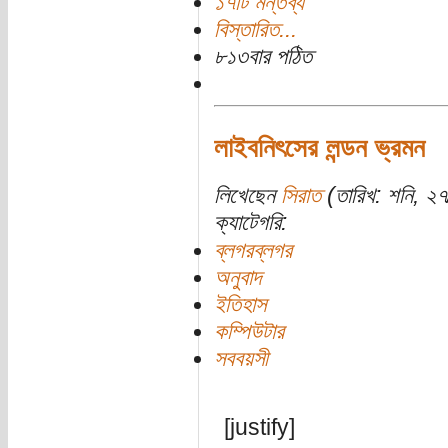
১৭টি মন্তব্য
বিস্তারিত...
৮১৩বার পঠিত
লাইবনিৎসের লন্ডন ভ্রমন
লিখেছেন
সিরাত
(তারিখ: শনি, ২
ক্যাটেগরি:
ব্লগরব্লগর
অনুবাদ
ইতিহাস
কম্পিউটার
সববয়সী
[justify]