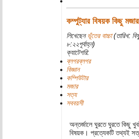
কম্পুট্যার বিষয়ক কিছু মজা
লিখেছেন
ভূঁতের বাচ্চা
(তারিখ: বি
৮:২২পূর্বাহ্ন)
ক্যাটেগরি:
ব্লগরব্লগর
বিজ্ঞান
কম্পিউটার
মজার
সত্য
সববয়সী
অন্তর্জালে ঘুরতে ঘুরতে কিছু 
বিষয়ক। প্রত্যেকটি তথ্যই স