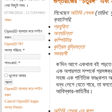
গুপ্তরাজের “চতুরঙ্গ” এবং
নেয়া কিছুটা সময় ।
লিখেছেন
অতিথি লেখক
(তারিখ: 
07/08/2024 - 11:53অপরাহ্ন
ক্যাটেগরি:
আরও
প্রযুক্তি
OpenID ব্যবহার করে লগইন
অন্যচিন্তা
করুন:
কম্পিউটার
OpenID কি?
কৃত্রিম বুদ্ধিমত্তা
সদস্য পরিচয়:
*
সববয়সী
পাসওয়ার্ড:
*
ক’দিন আগে একখানা বই পড়তে 
এক অপারগতা সম্পর্কে প্রসঙ্গক
ভুলোনা আমায়
সহজ এক গাণিতিক ফাঙ্কশন অন
ধন্ধ লেগে যেতে পারে, তা বলত
OpenID ব্যবহার করে লগইন
আবিস্কার-কাহিনীর।
করুন
Cancel OpenID login
সদস্য নিবন্ধন
অতিথি লেখক এর ব্লগ