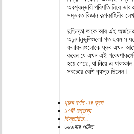
অবশ‍্যম্ভাবী পরিণতি নিয়ে ভাবা
সম্ভবত বিজ্ঞান কল্পকাহিনীর ল
দুশ্চিন্তা তাকে আর এই অর্জনের
আনন্দানুভূতিগুলো গত ছয়মাস ধরে
ফলাফলগুলোকে ধ্রুব এখন আগে
করেন যে এখন এই গবেষণাকর্মের
হয়ে গেছে, যা নিয়ে এ যাবৎকাল প
সবচেয়ে বেশি ব‍্যস্ত ছিলেন।
ধ্রুব বর্ণন এর ব্লগ
১৭টি মন্তব্য
বিস্তারিত...
৬৫৯বার পঠিত