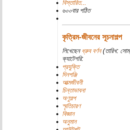
বিস্তারিত...
৬০০বার পঠিত
কৃত্রিম-জীবনের সূচনাগল্প
লিখেছেন
ধ্রুব বর্ণন
(তারিখ: সোম
ক্যাটেগরি:
প্রযুক্তি
দিনপঞ্জি
আত্মজীবনী
চিন্তাভাবনা
অণুগল্প
স্মৃতিচারণ
বিজ্ঞান
অনুমান
আউটপুট