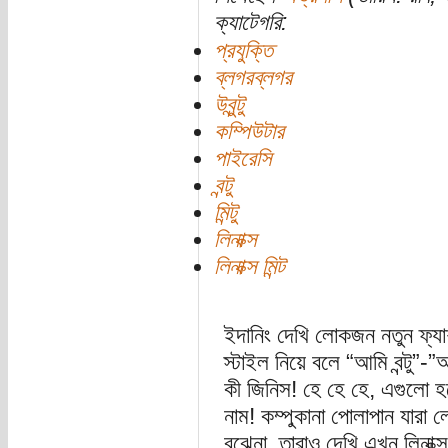
ক্যাটেগরি:
প্রযুক্তি
ব্লগরব্লগর
উবুন্টু
কম্পিউটার
পাইরেসি
বন্টু
মিন্টু
লিনাক্স
লিনাক্স মিন্ট
ইদানিং দেখি লোকজন নতুন ফ্যাশ
স্টাইল নিয়ে বলে “আমি বন্টু”-”আ
কী জিনিস! হে হে হে, এগুলো হলো
নাম! কম্পুকানা পোলাপান যারা 
বুঝেনা, তারাও দেখি এখন লিনাক্স