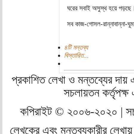
ঘরের সবাই অসুস্থ হয়ে পড়ছে
সব কাজ-গোসল-রান্নাবান্না-ঘু
৪টি মন্তব্য
বিস্তারিত...
প্রকাশিত লেখা ও মন্তব্যের দায় 
সচলায়তন কর্তৃপক্
কপিরাইট © ২০০৬-২০২০ | সচ
লেখকের এবং মন্তব্যকারীর লেখায়