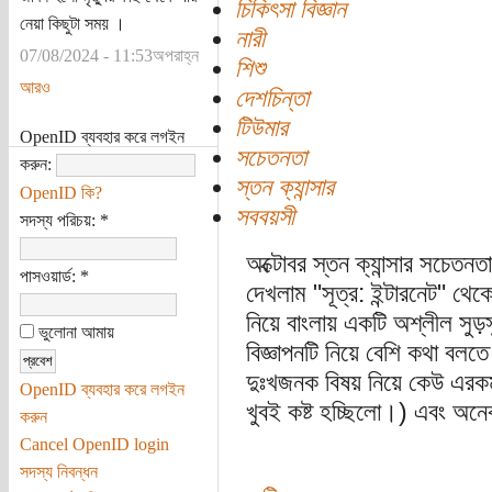
চিকিৎসা বিজ্ঞান
নেয়া কিছুটা সময় ।
নারী
07/08/2024 - 11:53অপরাহ্ন
শিশু
আরও
দেশচিন্তা
টিউমার
OpenID ব্যবহার করে লগইন
সচেতনতা
করুন:
স্তন ক্যান্সার
OpenID কি?
সববয়সী
সদস্য পরিচয়:
*
অক্টোবর স্তন ক্যান্সার সচেত
পাসওয়ার্ড:
*
দেখলাম "সূত্র: ইন্টারনেট" থেকে
নিয়ে বাংলায় একটি অশ্লীল সুড়সু
ভুলোনা আমায়
বিজ্ঞাপনটি নিয়ে বেশি কথা বলতে
দুঃখজনক বিষয় নিয়ে কেউ এরকম
OpenID ব্যবহার করে লগইন
খুবই কষ্ট হচ্ছিলো।) এবং অন
করুন
Cancel OpenID login
সদস্য নিবন্ধন