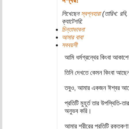
লিখেছেন
স্বপ্নহারা
(তারিখ: রবি
ক্যাটেগরি:
চিন্তাভাবনা
আমার বাবা
সববয়সী
আমি ধর্মগ্রন্থের কিংবা আকাশ
তিনি দেখতে কেমন কিংবা আছেন 
তবুও, আমার একজন ঈশ্বর আছ
প্রতিটি মুহূর্ত তার উপস্থিতি-
অনুভব করি।
আমার শরীরের প্রতিটি রক্তকণা,