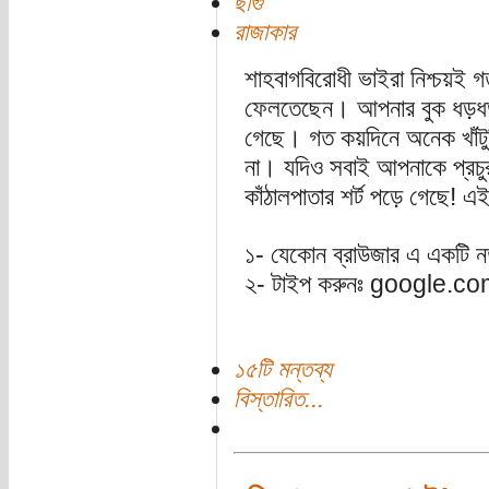
ছাগু
রাজাকার
শাহবাগবিরোধী ভাইরা নিশ্চয়ই গত
ফেলতেছেন। আপনার বুক ধড়ধড়
গেছে। গত কয়দিনে অনেক খাঁটু
না। যদিও সবাই আপনাকে প্রচুর প
কাঁঠালপাতার শর্ট পড়ে গেছে! 
১- যেকোন ব্রাউজার এ একটি নতুন
২- টাইপ করুনঃ google.c
১৫টি মন্তব্য
বিস্তারিত...