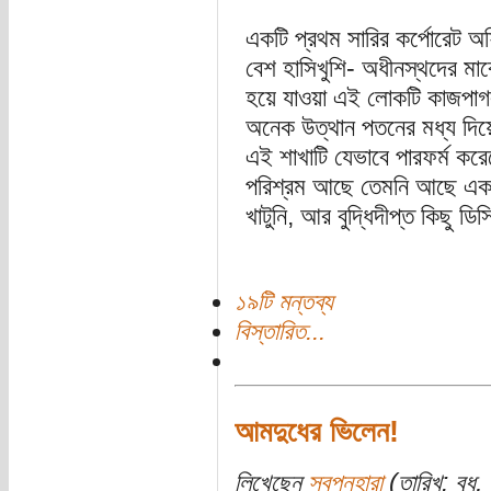
একটি প্রথম সারির কর্পোরেট অফি
বেশ হাসিখুশি- অধীনস্থদের মা
হয়ে যাওয়া এই লোকটি কাজপাগ
অনেক উত্থান পতনের মধ্য দিয়
এই শাখাটি যেভাবে পারফর্ম কর
পরিশ্রম আছে তেমনি আছে একট
খাটুনি, আর বুদ্ধিদীপ্ত কিছু ড
১৯টি মন্তব্য
বিস্তারিত...
আমদুধের ভিলেন!
লিখেছেন
স্বপ্নহারা
(তারিখ: বুধ,