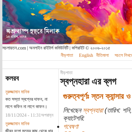
সচলায়তন.com | অনলাইন রাইটার্স কমিউনিটি | কপিরাইট © ২০০৬-২০১৫
নীড়পাতা
English
নীতিমালা
সচলে লিখত
নীড়পাতা
কলরব
স্বপ্নহারা এর ব্লগ
নুরুজ্জামান মানিক
গুরুত্বপূর্ণঃ স্তন ক্যান্সার
কত সস্তা স্বপ্নের দাফন, না
লাগে কফিন না লাগে কাফন।
লিখেছেন
স্বপ্নহারা
(তারিখ: শনি,
18/11/2024 - 11:31অপরাহ্ন
ক্যাটেগরি:
নুরুজ্জামান মানিক
গবেষণা
জীবন হলো মৃত্যুর কাছ থেকে ধার