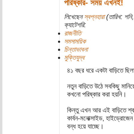
পরিষ্কার- সময় এখনই!
লিখেছেন
স্বপ্নহারা
(তারিখ: শনি,
ক্যাটেগরি:
রাজনীতি
সমসাময়িক
চিন্তাভাবনা
মুক্তিযুদ্ধ
৪১ বছর ধরে একটা বাড়িতে ছিল
নতুন বাড়িতে উঠে সবকিছু মানিয
কখনো পরিষ্কার করা হয়নি।
কিন্তু এখন আর এই বাড়িতে শ্বাস
কার্বন-মনোক্সাইড, হাইড্রোজে
বন্ধ হয়ে যাচ্ছে।