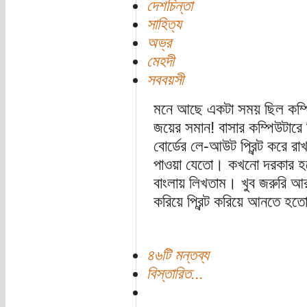
দেশচিন্তা
সাহিত্য
অভ্র
মেহদী
সববয়সী
মনে আছে একটা সময় ছিল কম্পি
জয়ের সমান! বাসার কম্পিউটারে 
বোর্ডের লে-আউট প্রিন্ট করে র
পাওয়া যেতো। কখনো দরকার হলে
বাংলায় লিখতাম। খুব জরুরি আ
করিয়ে প্রিন্ট করিয়ে আনতে হতো
৪৬টি মন্তব্য
বিস্তারিত...