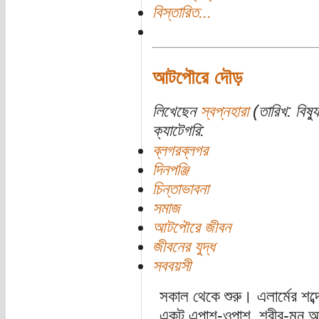
বিস্তারিত...
আটপৌরে দৌড়
লিখেছেন
স্বপ্নহারা
(তারিখ: বিষ্য
ক্যাটেগরি:
ব্লগরব্লগর
দিনপঞ্জি
চিন্তাভাবনা
সমাজ
আটপৌরে জীবন
জীবনের যুদ্ধ
সববয়সী
সকাল থেকে শুরু। এলার্মের শব্
একটু এপাশ-ওপাশ, শরীর-মন আরে