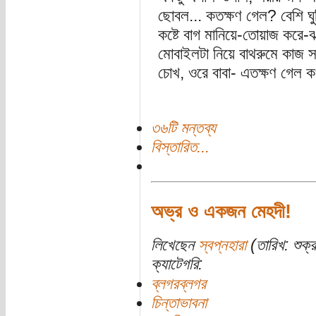
ছোবল... কতক্ষণ গেল? বেশি ঘ
কষ্টে বাগ মানিয়ে-তোয়াজ করে-
মোবাইলটা নিয়ে বাথরুমে কাজ 
চোখ, ওরে বাবা- এতক্ষণ গেল 
৩৬টি মন্তব্য
বিস্তারিত...
অভ্র ও একজন মেহদী!
লিখেছেন
স্বপ্নহারা
(তারিখ: শুক
ক্যাটেগরি:
ব্লগরব্লগর
চিন্তাভাবনা