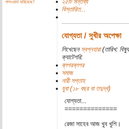
২৫টি মন্তব্য
পাসওয়ার্ড হারিয়েছে?
বিস্তারিত...
যোগ্যতা / সুখীর অপেক্ষা
লিখেছেন
স্বপ্নহারা
(তারিখ: বিষ্য
ক্যাটেগরি:
ব্লগরব্লগর
সমাজ
নারী সপ্তাহ
যুবা (১৮ বছর বা তদুর্দ্ধ)
যোগ্যতা...
==============
রেজা সাহেব আজ খুব খুশি।