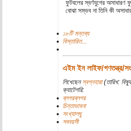
ফুটবলের স্বর্ণযুগের অসাধারণ ফ
বোঝা সম্ভব না তিনি কী অসাধ
১৮টি মন্তব্য
বিস্তারিত...
এইম ইন লাইফ/গণতন্ত্র/সংখ
লিখেছেন
স্বপ্নহারা
(তারিখ: বিষ্য
ক্যাটেগরি:
ব্লগরব্লগর
চিন্তাভাবনা
সংখ্যালঘু
সববয়সী