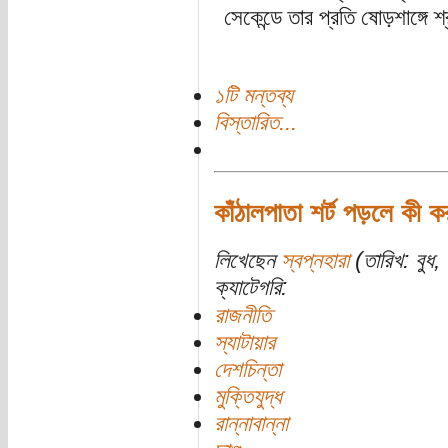
সেকেন্ডে তার প্রতি ষোড়শাঙ্গে শ
১টি মন্তব্য
বিস্তারিত...
কাঁঠালপাতা শর্ট পড়লে কী 
লিখেছেন
স্বপ্নহারা
(তারিখ: বুধ,
ক্যাটেগরি:
রাজনীতি
স্যাটায়ার
দেশচিন্তা
মুক্তিযুদ্ধ
রান্নাবান্না