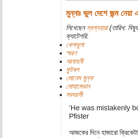
মুন্নাঃ ভুল দেশে জন্ম নেয়
লিখেছেন
স্বপ্নহারা
(তারিখ: বিষ্য
ক্যাটেগরি:
খেলাধুলা
স্মরণ
আবাহনী
ফুটবল
মোনেম মুন্না
মোহামেডান
সববয়সী
‘He was mistakenly b
Pfister
আজকের দিনে হাজারো ক্রিকেটা