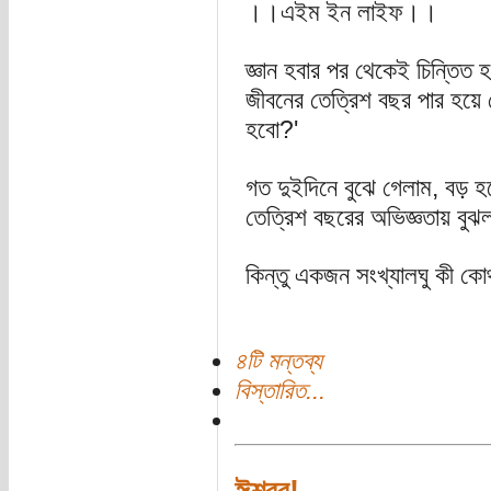
।।এইম ইন লাইফ।।
জ্ঞান হবার পর থেকেই চিন্তিত
জীবনের তেত্রিশ বছর পার হয়ে 
হবো?'
গত দুইদিনে বুঝে গেলাম, বড় 
তেত্রিশ বছরের অভিজ্ঞতায় বুঝল
কিন্তু একজন সংখ্যালঘু কী কো
৪টি মন্তব্য
বিস্তারিত...
ঈশ্বর!