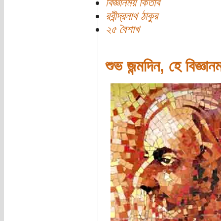
বিজ্ঞানময় কিতাব
রবীন্দ্রনাথ ঠাকুর
২৫ বৈশাখ
শুভ জন্মদিন, হে বিজ্ঞান