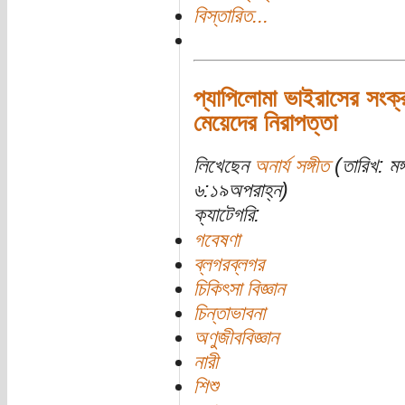
বিস্তারিত...
প্যাপিলোমা ভাইরাসের সংক্র
মেয়েদের নিরাপত্তা
লিখেছেন
অনার্য সঙ্গীত
(তারিখ: মঙ
৬:১৯অপরাহ্ন)
ক্যাটেগরি:
গবেষণা
ব্লগরব্লগর
চিকিৎসা বিজ্ঞান
চিন্তাভাবনা
অণুজীববিজ্ঞান
নারী
শিশু