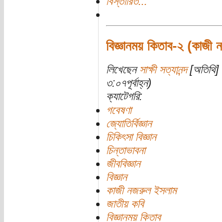
বিস্তারিত...
বিজ্ঞানময় কিতাব-২ (কাজী
লিখেছেন
সাক্ষী সত্যানন্দ
[অতিথি] 
৩:০৭পূর্বাহ্ন)
ক্যাটেগরি:
গবেষণা
জ্যোতির্বিজ্ঞান
চিকিৎসা বিজ্ঞান
চিন্তাভাবনা
জীববিজ্ঞান
বিজ্ঞান
কাজী নজরুল ইসলাম
জাতীয় কবি
বিজ্ঞানময় কিতাব