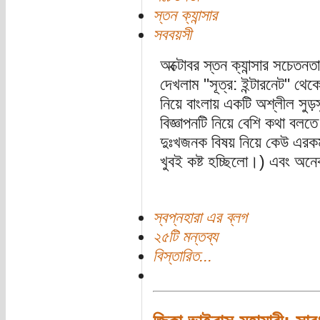
স্তন ক্যান্সার
সববয়সী
অক্টোবর স্তন ক্যান্সার সচেত
দেখলাম "সূত্র: ইন্টারনেট" থেকে
নিয়ে বাংলায় একটি অশ্লীল সুড়সু
বিজ্ঞাপনটি নিয়ে বেশি কথা বলতে
দুঃখজনক বিষয় নিয়ে কেউ এরকম
খুবই কষ্ট হচ্ছিলো।) এবং অন
স্বপ্নহারা এর ব্লগ
২৫টি মন্তব্য
বিস্তারিত...