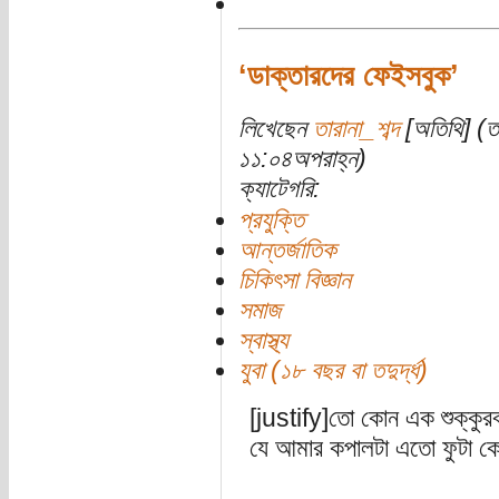
‘ডাক্তারদের ফেইসবুক’
লিখেছেন
তারানা_শব্দ
[অতিথি] (ত
১১:০৪অপরাহ্ন)
ক্যাটেগরি:
প্রযুক্তি
আন্তর্জাতিক
চিকিৎসা বিজ্ঞান
সমাজ
স্বাস্থ্য
যুবা (১৮ বছর বা তদুর্দ্ধ)
[justify]তো কোন এক শুক্কুর
যে আমার কপালটা এতো ফুটা ক