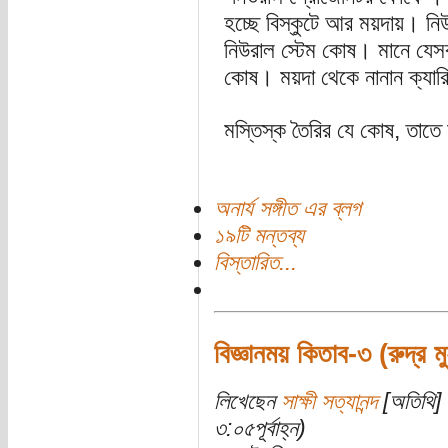
হচ্ছে বিস্কুটে আর ময়দায়। ন
নিউরাল স্টেম কোষ। মানে যেস
কোষ। ময়দা থেকে নানান ক্যারি
মস্তিস্ক তৈরির যে কোষ, তাতে
অনার্য সঙ্গীত এর ব্লগ
১৯টি মন্তব্য
বিস্তারিত...
বিজ্ঞানময় কিতাব-৩ (রুদ্র মু
লিখেছেন
সাক্ষী সত্যানন্দ
[অতিথি] 
৩:০৫পূর্বাহ্ন)