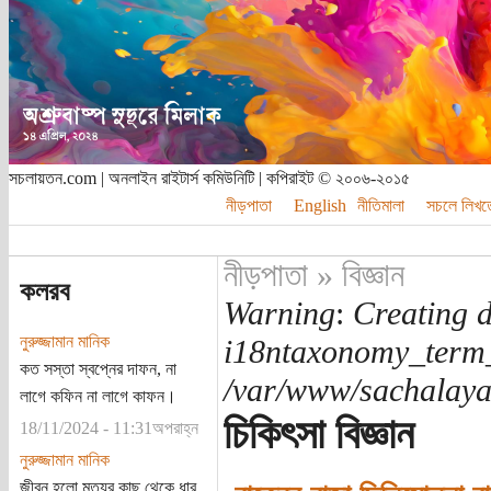
সচলায়তন.com | অনলাইন রাইটার্স কমিউনিটি | কপিরাইট © ২০০৬-২০১৫
নীড়পাতা
English
নীতিমালা
সচলে লিখত
নীড়পাতা
»
বিজ্ঞান
কলরব
Warning
:
Creating d
নুরুজ্জামান মানিক
i18ntaxonomy_term
কত সস্তা স্বপ্নের দাফন, না
/var/www/sachalayat
লাগে কফিন না লাগে কাফন।
চিকিৎসা বিজ্ঞান
18/11/2024 - 11:31অপরাহ্ন
নুরুজ্জামান মানিক
জীবন হলো মৃত্যুর কাছ থেকে ধার