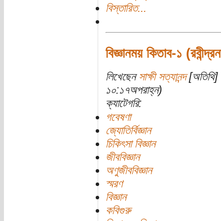
বিস্তারিত...
বিজ্ঞানময় কিতাব-১ (রবীন্দ্র
লিখেছেন
সাক্ষী সত্যানন্দ
[অতিথি] 
১০:১৭অপরাহ্ন)
ক্যাটেগরি:
গবেষণা
জ্যোতির্বিজ্ঞান
চিকিৎসা বিজ্ঞান
জীববিজ্ঞান
অণুজীববিজ্ঞান
স্মরণ
বিজ্ঞান
কবিগুরু