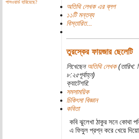
পাসওয়ার্ড হারিয়েছে?
অতিথি লেখক এর ব্লগ
১১টি মন্তব্য
বিস্তারিত...
তুরস্কের ফায়জার ছেলেটি
লিখেছেন
অতিথি লেখক
(তারিখ: ব
৮:২৫পূর্বাহ্ন)
ক্যাটেগরি:
সমসাময়িক
চিকিৎসা বিজ্ঞান
কবিতা
কবি ঝুলেখা ঠাকুর সনে কোথা প
এ ফিযুল প্রশ্ন করে খেয়ে দি