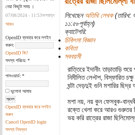
রাত্রের রাজা ছিলিমোল্লা ব
নেয়া কিছুটা সময় ।
লিখেছেন
অতিথি লেখক
(তারিখ: 
07/08/2024 - 11:53অপরাহ্ন
১১:৫৮পূর্বাহ্ন)
আরও
ক্যাটেগরি:
OpenID ব্যবহার করে লগইন
চিকিৎসা বিজ্ঞান
করুন:
কবিতা
OpenID কি?
সববয়সী
সদস্য পরিচয়:
*
রাত্তিরে ইদানীং তাড়াতাড়ি শুয়ে 
পাসওয়ার্ড:
*
নিমীলিত লেপ্টপ, বিস্ফারিত চক্ষু
ঘন্টা দেড়দুই গুনি মশারির ছিদ
ভুলোনা আমায়
মশা নয়, নয় কুন ফেসবুক-বান্ধ
OpenID ব্যবহার করে লগইন
রক্তে খেলা করে আরও গুরুতর বিপ
করুন
ভয় করি রাত্রের রাজা ছিলিমো
Cancel OpenID login
সদস্য নিবন্ধন