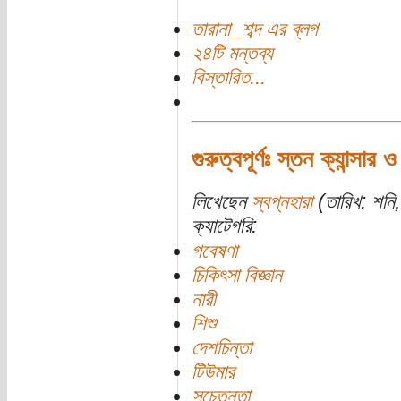
তারানা_শব্দ এর ব্লগ
২৪টি মন্তব্য
বিস্তারিত...
গুরুত্বপূর্ণঃ স্তন ক্যান্সার
লিখেছেন
স্বপ্নহারা
(তারিখ: শনি,
ক্যাটেগরি:
গবেষণা
চিকিৎসা বিজ্ঞান
নারী
শিশু
দেশচিন্তা
টিউমার
সচেতনতা