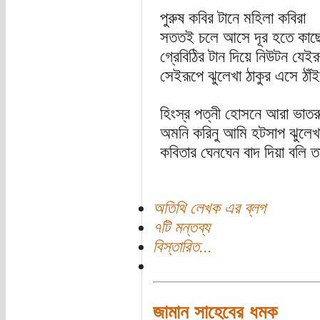
পুরুষ কবির টানে মহিলা কবিরা
সততই চলে আসে দূর হতে কাছ
গ্রেবিঠির টান দিয়ে নিউটন য
সেইরূপে ঝুলেখা ঠাকুর এসে ঠা
হিংস্র পত্নী হোসনে আরা ভাতর
অমনি করিনু আমি হটসাপ ঝুলেখা
কবিতার ঘেনঘেন বাদ দিয়া বলি 
অতিথি লেখক এর ব্লগ
৭টি মন্তব্য
বিস্তারিত...
জামান সাহেবের ধমক