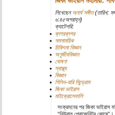
জিকা ভাইরাস মহামারী: সাব
লিখেছেন
অনার্য সঙ্গীত
(তারিখ: মঙ
৬:৪৫অপরাহ্ন)
ক্যাটেগরি:
ব্লগরব্লগর
সমসাময়িক
চিকিৎসা বিজ্ঞান
অণুজীববিজ্ঞান
ঘোষণা
স্বাস্থ্য
বিজ্ঞান
গিলিন-বারি সিন্ড্রোম
জিকা ভাইরাস
মাইক্রোসেফালি
সংক্রমনের পর জিকা ভাইরাস মস্
“নিউরাল প্রোজেনিটর কোষে”। মস