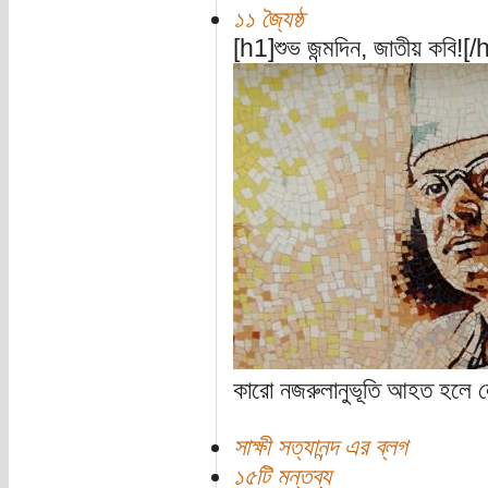
১১ জ্যৈষ্ঠ
[h1]শুভ জন্মদিন, জাতীয় কবি![/
কারো নজরুলানুভূতি আহত হলে ল
সাক্ষী সত্যানন্দ এর ব্লগ
১৫টি মন্তব্য