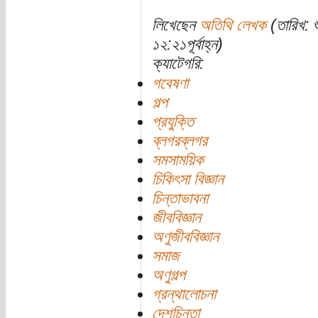
লিখেছেন
অতিথি লেখক
(তারিখ: 
১২:২১পূর্বাহ্ন)
ক্যাটেগরি:
গবেষণা
গল্প
প্রযুক্তি
ব্লগরব্লগর
সমসাময়িক
চিকিৎসা বিজ্ঞান
চিন্তাভাবনা
জীববিজ্ঞান
অণুজীববিজ্ঞান
সমাজ
অণুগল্প
গ্রন্থালোচনা
দেশচিন্তা