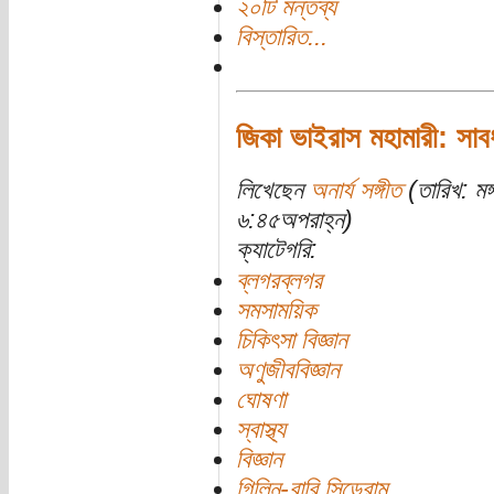
২০টি মন্তব্য
বিস্তারিত...
জিকা ভাইরাস মহামারী: সাব
লিখেছেন
অনার্য সঙ্গীত
(তারিখ: মঙ
৬:৪৫অপরাহ্ন)
ক্যাটেগরি:
ব্লগরব্লগর
সমসাময়িক
চিকিৎসা বিজ্ঞান
অণুজীববিজ্ঞান
ঘোষণা
স্বাস্থ্য
বিজ্ঞান
গিলিন-বারি সিন্ড্রোম