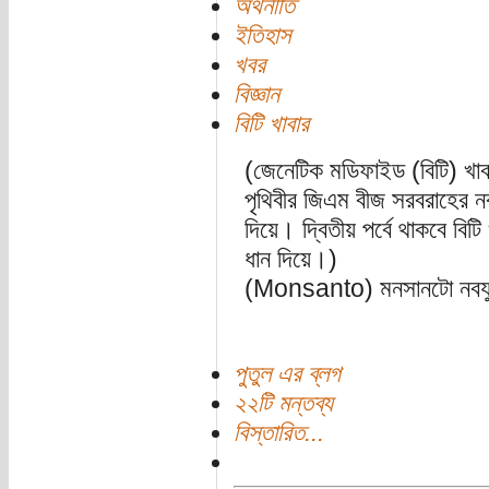
অর্থনীতি
ইতিহাস
খবর
বিজ্ঞান
বিটি খাবার
(জেনেটিক মডিফাইড (বিটি) খাবার
পৃথিবীর জিএম বীজ সরবরাহের ন
দিয়ে। দ্বিতীয় পর্বে থাকবে বিট
ধান দিয়ে।)
(Monsanto) মনসানটো নবযুগের
পুতুল এর ব্লগ
২২টি মন্তব্য
বিস্তারিত...