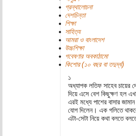
গ্রন্থালোচনা
দেশচিন্তা
শিক্ষা
সাহিত্য
আমরা ও বাংলাদেশ
উচ্চশিক্ষা
গবেষণার অবকাঠামো
কিশোর (১০ বছর বা তদুর্দ্ধ)
১
অধ্যাপক লতিফ সাহেব চায়ের 
দিয়ে এসে বেশ কিছুক্ষণ হল এ
এরই মধ্যে পাশের বাসার জামা
যোগ দিলেন। এক গলিতে থাকলে
এটা-সেটা নিয়ে কথা বলতে বল