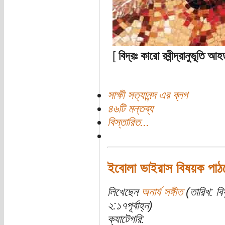
[
বিদ্রঃ কারো রবীন্দ্রানুভূতি
সাক্ষী সত্যানন্দ এর ব্লগ
৪৬টি মন্তব্য
বিস্তারিত...
ইবোলা ভাইরাস বিষয়ক পাঠক
লিখেছেন
অনার্য সঙ্গীত
(তারিখ: বি
২:১৭পূর্বাহ্ন)
ক্যাটেগরি: