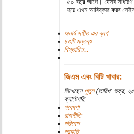
৫০ বছর আগে। যেসব সাধারণ রো
হয়ে এখন আবিষ্কার করব সেইসব
অনার্য সঙ্গীত এর ব্লগ
৪৩টি মন্তব্য
বিস্তারিত...
জিএম এবং বিটি খাবার:
লিখেছেন
পুতুল
(তারিখ: শুক্র, ২৫
ক্যাটেগরি:
গবেষণা
রাজনীতি
পরিবেশ
প্রকৃতি