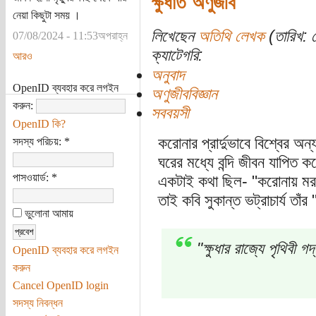
ক্ষুধার্ত অণুজীব
নেয়া কিছুটা সময় ।
লিখেছেন
অতিথি লেখক
(তারিখ: স
07/08/2024 - 11:53অপরাহ্ন
ক্যাটেগরি:
আরও
অনুবাদ
OpenID ব্যবহার করে লগইন
অণুজীববিজ্ঞান
করুন:
সববয়সী
OpenID কি?
করোনার প্রার্দুভাবে বিশ্বের 
সদস্য পরিচয়:
*
ঘরের মধ্যে বন্দি জীবন যাপিত কর
পাসওয়ার্ড:
*
একটাই কথা ছিল- "করোনায় মরতে
তাই কবি সুকান্ত ভট্রাচার্য তা
ভুলোনা আমায়
"ক্ষুধার রাজ্যে পৃথিবী গদ
OpenID ব্যবহার করে লগইন
করুন
Cancel OpenID login
সদস্য নিবন্ধন