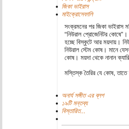
জিকা ভাইরাস
মাইক্রোসেফালি
সংক্রমনের পর জিকা ভাইরাস মস্
“নিউরাল প্রোজেনিটর কোষে”। মস
হচ্ছে বিস্কুটে আর ময়দায়। ন
নিউরাল স্টেম কোষ। মানে যেস
কোষ। ময়দা থেকে নানান ক্যারি
মস্তিস্ক তৈরির যে কোষ, তাতে
অনার্য সঙ্গীত এর ব্লগ
১৯টি মন্তব্য
বিস্তারিত...