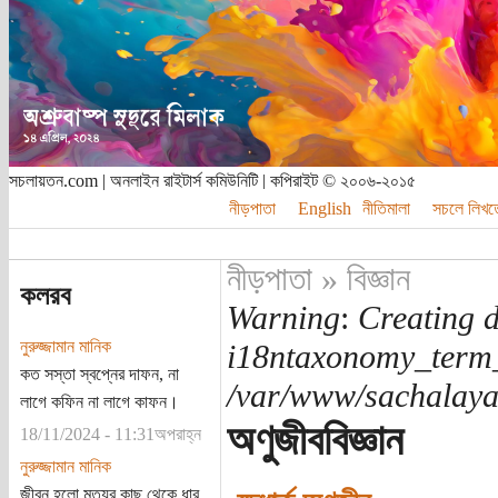
সচলায়তন.com | অনলাইন রাইটার্স কমিউনিটি | কপিরাইট © ২০০৬-২০১৫
নীড়পাতা
English
নীতিমালা
সচলে লিখত
নীড়পাতা
»
বিজ্ঞান
কলরব
Warning
:
Creating d
নুরুজ্জামান মানিক
i18ntaxonomy_term
কত সস্তা স্বপ্নের দাফন, না
/var/www/sachalayat
লাগে কফিন না লাগে কাফন।
অণুজীববিজ্ঞান
18/11/2024 - 11:31অপরাহ্ন
নুরুজ্জামান মানিক
জীবন হলো মৃত্যুর কাছ থেকে ধার