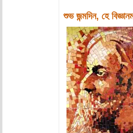
শুভ জন্মদিন, হে বিজ্ঞান