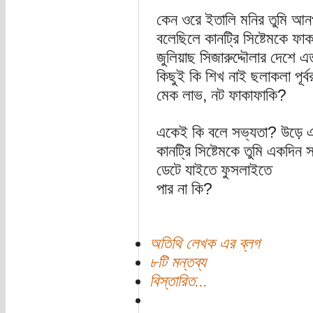
কেন ওরে ইতালি মনির তুমি আন
বলেছিলে কানট্রি সিষ্টেমকে ফ
জুলিয়াছ সিজারুদ্দৌলার দেশে 
কিছুই কি শিখ নাই ছলাকলা পূর্ব
মেক লাভ, নট ফাকাফাকি?
একেই কি বলে সভ্যতা? উড়ে এস
কানট্রি সিষ্টেমকে তুমি একদিন সন
ডেটে যাইতে ফুসলাইতে
পার না কি?
অতিথি লেখক এর ব্লগ
৮টি মন্তব্য
বিস্তারিত...