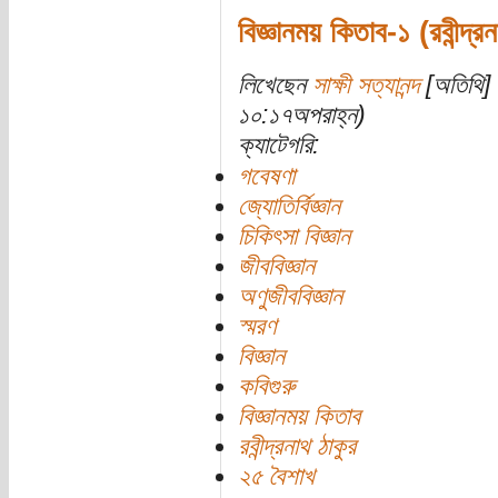
বিজ্ঞানময় কিতাব-১ (রবীন্দ্র
লিখেছেন
সাক্ষী সত্যানন্দ
[অতিথি] 
১০:১৭অপরাহ্ন)
ক্যাটেগরি:
গবেষণা
জ্যোতির্বিজ্ঞান
চিকিৎসা বিজ্ঞান
জীববিজ্ঞান
অণুজীববিজ্ঞান
স্মরণ
বিজ্ঞান
কবিগুরু
বিজ্ঞানময় কিতাব
রবীন্দ্রনাথ ঠাকুর
২৫ বৈশাখ