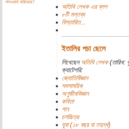
পাসওয়ার্ড হারিয়েছে?
অতিথি লেখক এর ব্লগ
৮টি মন্তব্য
বিস্তারিত...
ইতালির পচা ছেলে
লিখেছেন
অতিথি লেখক
(তারিখ: ব
ক্যাটেগরি:
জ্যোতির্বিজ্ঞান
সমসাময়িক
অণুজীববিজ্ঞান
কবিতা
গান
চলচ্চিত্র
যুবা (১৮ বছর বা তদুর্দ্ধ)