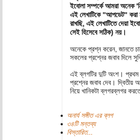
ইবোলা সম্পর্কে আমরা অনেক 'ন
এই লেখাটিকে "আপডেট" করা হ
রাখছি, এই লেখাটিতে দেয়া ইবোল
সেই হিসেবে সঠিক) নয়।
অনেকে প্রশ্ন করেন, জানতে চ
সকলের প্রশ্নের জবাব দিলে সু
এই ব্লগটির দুটি অংশ। প্রথম
প্রশ্নের জবাব দেব। দ্বিতীয় অ
নিয়ে খানিকটা ব্লগরব্লগর কর
অনার্য সঙ্গীত এর ব্লগ
৩৪টি মন্তব্য
বিস্তারিত...