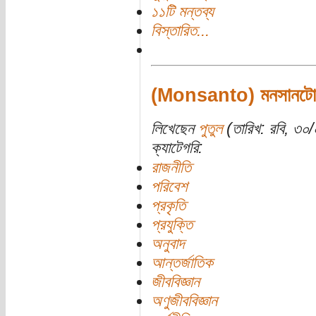
১১টি মন্তব্য
বিস্তারিত...
(Monsanto) মনসানটো নবয
লিখেছেন
পুতুল
(তারিখ: রবি, ৩০/০
ক্যাটেগরি:
রাজনীতি
পরিবেশ
প্রকৃতি
প্রযুক্তি
অনুবাদ
আন্তর্জাতিক
জীববিজ্ঞান
অণুজীববিজ্ঞান