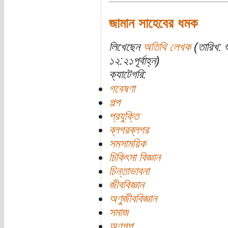
জামান সাহেবের ধমক
লিখেছেন
অতিথি লেখক
(তারিখ: 
১২:২১পূর্বাহ্ন)
ক্যাটেগরি:
গবেষণা
গল্প
প্রযুক্তি
ব্লগরব্লগর
সমসাময়িক
চিকিৎসা বিজ্ঞান
চিন্তাভাবনা
জীববিজ্ঞান
অণুজীববিজ্ঞান
সমাজ
অণুগল্প