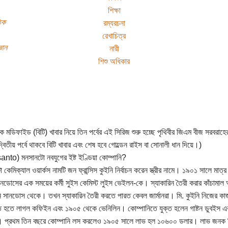
শিক্ষা
িক
রম্যরচনা
রেখাচিত্র
ঞান
নারী
শিশু অধিকার
ক মডিফাইড (বিটি) খাবার নিয়ে তিন পর্বের এই সিরিজ শুরু হচ্ছে পৃথিবীর জিএম বীজ সরবরাহ
্বিতীয় পর্বে থাকবে বিটি খাবার এবং শেষ হবে গোল্ডেন রাইস বা সোনালী ধান দিয়ে।)
to) মনসানটো নবযুগের ইষ্ট ইণ্ডিয়া কোম্পানি?
কেমিক্যাল ওয়ার্কস নামটি জন ফ্রান্সিস কুইনি নির্বাচন করেন স্ত্রীর নামে। ১৯০১ সালে মাত্
নডোসের এক সময়ের কর্মী সুইস কেমিস্ট লুইস ভেইলন-কে। স্যাকারিন তৈরী করার কাঁচাম
ি সানডোস থেকে। তখন স্যাকারিন তৈরী করতে পারত কেবল জার্মানরা। মি. কুইনি নিজের
 হতে লাগল কফিইন এবং ১৯০৫ থেকে ভেনিলিন। কোম্পানিতে যুক্ত হলেন গাষ্টন ডুবইস এ
ট। প্রথম তিন বছরে কোম্পানি লস করলেও ১৯০৫ সালে লাভ হল ১০৬০০ ডলার। লাভ জনক হ