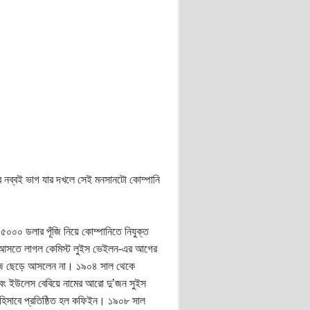
ের নব্বই ভাগ যার দখলে সেই মনসানটো কোম্পানি
র ৫০০০ ডলার পূঁজি নিয়ে কোম্পানিতে নিযুক্ত
াল আসতে লাগল কেমিস্ট লুইস ভেইলন-এর আগের
 কাজ ছেড়ে আসলেন না। ১৯০৪ সাল থেকে
বং ইউলেস বেবিয়ে নামের আরো দু’জন সুইস
িসাবে প্রতিষ্ঠিত হল কফিইন। ১৯০৮ সাল