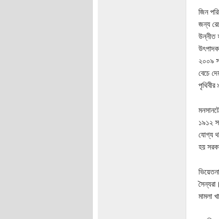
জিন পরি
জন্য রে
উন্নীত 
উৎপাদক 
২০০৯ সা
বেচে দ
পৃথিবীর
মনসানটো
১৯১২ সা
যোগ্য থ
হয় সরকা
ভিয়েতনা
সৈন্যরা
মামলা খ