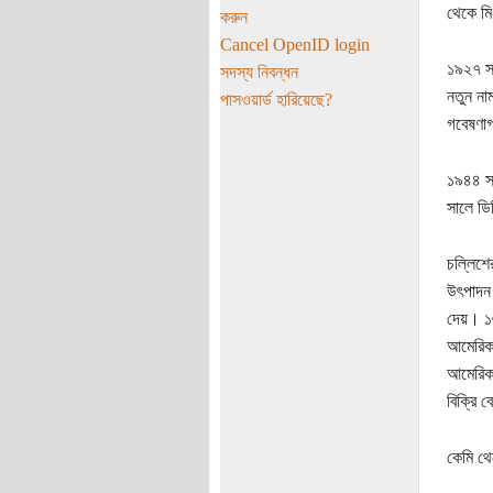
থেকে মি
করুন
Cancel OpenID login
১৯২৭ সা
সদস্য নিবন্ধন
নতুন না
পাসওয়ার্ড হারিয়েছে?
গবেষণা
১৯৪৪ সা
সালে ডি
চল্লিশে
উৎপাদন
দেয়। ১৬
আমেরিকা
আমেরিক
বিক্রি 
কেমি থে