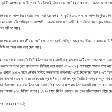
. কুইনি আগের কাজে ইস্তফা দিয়ে নিজেই নিজের কোম্পানির হাল ধরলেন। ১৯১৫ সালে কোম্
ল থেকে কোম্পানির শেয়ার কেনা-বেচা শুরু হল। মি. কুইনি ১৯২৮ সালে কোম্পানি বুঝিয়ে 
ম হল মনসানটো কেমিক্যাল কোম্পানি। ১৯৩৬ সালে মনসানটো কিনে নিলেন থমাস এন্ড হোকভাল্ড
গারে পরিণত হয়।
ল থেকে আরো এগারটি কোম্পানির সাথে মনসানটো লাইসেন্স ছাড়া আমেরিকান সরকারকে ডিড
ডিটি উৎপাদন বন্ধ করে দেয়া হয়।
র দশক থেকে মনসানটো পিসিবি উৎপাদন করে আসছিল। বর্তমানে ডার্টি ডজন নামে খ্যাত মনস
 করতো তা স্টক হোম কনভেনশন নিষিদ্ধ করে বাইশে মে ২০০১। মনসানটো অবশ্য তার আগ
 এপ্রিল ১৯৪৭ সালে টেক্সাস সিটিতে মনসানটোর কারখানায় একটি বিস্ফোরণ ঘটে। এই বিস
ন ভিসকোস এর সাথে জয়েন ভেঞ্চার প্রতিষ্ঠিত হয় নাইলন সূতা তৈরীর উদ্দেশ্য। নতুন শাখার 
ান ভিসকোসের অর্ধেক কিনে নেয় মনসানটো। তেল এবং গ্যাস উৎপাদনকারী লায়ন ওয়েল কে
বেড়ে দ্বারায় ৬৩২ মিলিয়ন ডলার। ১৯৭২ সালে ফিলিং স্টেশন এবং তেল পরিশোধাগার বেঁচে 
কে শঙ্কর কোম্পানি;