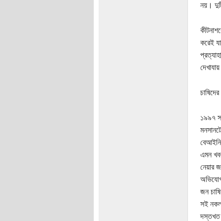
নয়। দুট
কীটনাশক
করেই যা
প্রত্যা
দেখাযায়
চাষিদের
১৯৯৭ সা
মনসানটো
বেআইনি।
এমন খবর
নেয়ার জ
অভিযোগ 
জন চাষি
সই নকল 
দস্তখত 