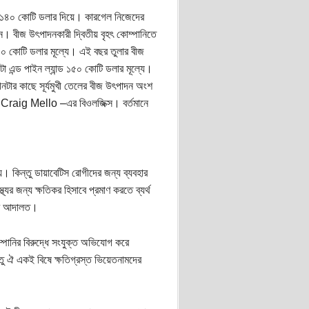
 ১৪০ কোটি ডলার দিয়ে। কারগেল নিজেদের
শন। বীজ উৎপাদনকারী দ্বিতীয় বৃহৎ কোম্পানিতে
০ কোটি ডলার মূল্যে। এই বছর তুলার বীজ
 এন্ড পাইন ল্যান্ড ১৫০ কোটি ডলার মূল্যে।
টার কাছে সূর্যমুখী তেলের বীজ উৎপাদন অংশ
Craig Mello –এর বিওলজিক্স। বর্তমানে
হয়। কিন্তু ডায়াবেটিস রোগীদের জন্য ব্যবহার
ের জন্য ক্ষতিকর হিসাবে প্রমাণ করতে ব্যর্থ
করে আদালত।
্পানির বিরুদ্ধে সংযুক্ত অভিযোগ করে
তু ঐ একই বিষে ক্ষতিগ্রস্ত ভিয়েতনামদের