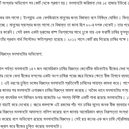
ি সংস্থার অভিযোগ সব কোর্ট থেকে প্রমাণ হয়। মনসানটো জরিমানা দেয় ১৫ হাজার ইউরো
ের নাম লাসো। ইংল্যান্ড এবং বেলজিয়ামে মানুষের জন্য বিষাক্ত বলে নিষিদ্ধ ঘোষিত। কিন্ত
চ্ছে। মানুষের স্বস্থের জন্য লাসো যে বিষাক্ত তা জানা ছিল ৮০-র দশক থেকেই। তার প
হার করেনি। সেই রকম একটা ড্রামের বাষ্প নিঃশ্বাসের সাথে ঢুকে যায় এক ফরাসী চাষির ফুসফ
 তাঁর প্রধান নার্ভ সিস্টেমও ক্ষতিগ্রস্ত হয়েছে। ২০১২ সালে কোর্ট রায় দিয়েছে চাষির পক
 বিরুদ্ধে মনসানটোর অভিযোগ:
ল পর্যন্ত মনসানটো ১৪৭ জন আমেরিকান চাষির বিরুদ্ধে জেনেটিক মডিফাইড বীজের মেধা 
র থেকে কেনা বীজের ফসলের একটা অংশ চাষিরা পরের বছর নিজের ক্ষেতে বীজ হিসাবে ব্যবহা
 এই ধরণের চুক্তি ভঙ্গের বিরুদ্ধে মনসানটো প্রতিবেশী চাষিদের সাহায্য কামনা করে। 
 জানার পর মনসানটো এগারজন চাষির বিরুদ্ধে মামলা করেছে। অবৈধ ভাবে মনসানটোর পণ্য ব্
ন্য বাৎসরিক দশ মিলিয়ন ডলার বাজেটের ৭৫ সদস্য বিশিষ্ট একটি শাখা রয়েছে মনসানটোর। ১
যাচাই করে দেখেছে। বছরে কমপক্ষে এই রকমের পাঁচ শত চাষির সন্দেহ জনক বীজ ব্যবহার 
র বিরুদ্ধে মনসানটো আদালতে নালিশ করেছে বলে জানায় আমেরিকান খাদ্য নিরাপত্তা সংস্থ
করেছে বলে অভিযোগ রয়েছে মনসানটোর বিরুদ্ধে। সেই ছয় জনের এক জন চাষি স্ট্রেটমা
জ্বাল করে বীজের চুক্তি করেছে মনসানটো।