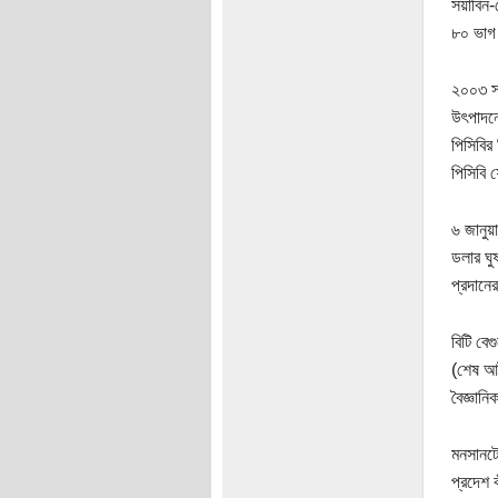
সয়াবিন-
৮০ ভাগ 
২০০৩ সা
উৎপাদনে
পিসিবির
পিসিবি 
৬ জানুয়
ডলার ঘু
প্রদানে
বিটি বে
(শেষ আট
বৈজ্ঞান
মনসানটো
প্রদেশ 