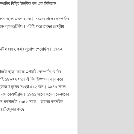
পানির বিক্রি উন্নীত হল এক মিলিয়নে।
দিলেন ছেলে এডগার-কে। ১৯৩৩ সালে কোম্পানির
 ল্যাবরেটরিস। এটাই পরে তাদের কেন্দ্রীয়
িটি সরবরাহ করার সুযোগ পেয়েছিল। ১৯৬২
ানটো ছাড়া আরো এগারটি কোম্পানি যে বিষ
েই ১৯৯৭৭ সালে ঐ বিষ উৎপাদন বন্ধ করে
্ফোরণে মৃতের সংখ্যা ৫১২ জন। ১৯৪৯ সালে
নাম কেমস্ট্রান্ড। ১৯৬১ সালে জয়েন ভেঞ্চারের
নে মনসানটো ১৯৫৫ সালে। তাদের বাৎসরিক
দেন টেস্কোর কাছে।