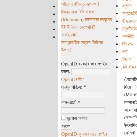
আঁচলের জীবন্ত রূপকথা!
অনুবাদ
জিএম এবং বিটি খাবার:
আন্তর্জাত
(Monsanto) মনসানটো নবযুগের
জীববিজ্ঞান
ইষ্ট ইণ্ডিয়া কোম্পানি?
অণুজীববিজ্
সাতই মার্চ।
অর্থনীতি
সাম্প্রদায়িক সন্ত্রাস নির্মূলের
ইতিহাস
উপায়!
খবর
বিজ্ঞান
OpenID ব্যবহার করে লগইন
বিটি খাবার
করুন:
OpenID কি?
(জেনেটি
সদস্য পরিচয়:
*
দিয়ে। দ
(Monsan
মনসানটো 
পাসওয়ার্ড:
*
করেন সা
কোম্পান
ভুলোনা আমায়
উৎপাদিত
কেমিস্
OpenID ব্যবহার করে লগইন