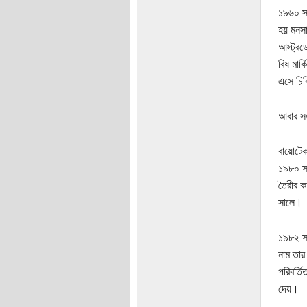
১৯৬০ সা
হয় মনসা
আস্ট্রড
বিষ মার
এসে চিক
আবার সত
বায়োটে
১৯৮০ সা
তৈরীর কা
সালে।
১৯৮২ সা
নাম তার
পরিবর্ত
দেয়।