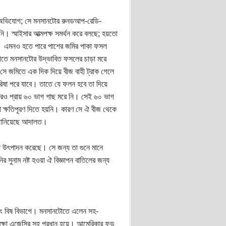
দ্ধে অভিযোগ; সে মনসানটোর রুনডআপ-রেডি-
। স্মাইসার আত্মপক্ষ সমর্থন করে বলছে; হয়তো
রে। এমনও হতে পারে পাশের জমির পাকা ফসল
 তাতে মনসানটোর উদ্ভাবিত ফসলের চাড়া মরে
সে জমিতে এক দিক দিয়ে বীজ বাহী ট্রাক গেলে
রিষা পরে যাবে। তাতে যে ফলন হবে তা দিয়ে
পরেও প্রায় ৬০ ভাগ গাছ মরে নি। সেই ৬০ ভাগ
া ক্ষতিপূরণ দিতে হয়নি। কারণ সে ঐ বীজ থেকে
ে জানিয়েছে আদালত।
দুধ উৎপাদন করেছে। সে জন্য তা গুনে মানে
সুনাম নষ্ট হওয়া ঐ বিজ্ঞাপন বাতিলের জন্য
 এবং বিষ বিভাগে। মনসানটোতে এলেন সহ-
্ষা এজেন্সির সহ প্রধান হয়ে। আমেরিকার ফুড