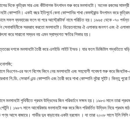
লের দিকে কৃত্রিম সার এবং কীটনাশক উৎপাদন শুরু করে মনসানটো। অনেক রকমের সামগ্রী
নটো কোম্পানি। একই বছর ইতিপূর্বে কেনা কোম্পানির শাখা কেমস্ট্রান্ড উৎপাদন করে কৃত্রি
োমে সফল ব্যবহারের ফলে যা পরে আস্ট্রোটার্ফ নামে পরিচিত হয়। ১৯৬৫ থেকে -৭০ পর্যন্ত ভ
্কিন সেনাবাহিনীকে সরবরাহ করতো মনসানটো। ভিয়েতনামের ঐ এলাকার জনগণ এবং ঐ এলাকায় যুদ
িৎসা করে সারানো সম্ভব নয় এমন স্বাস্থগত ক্ষতির শিকার হয়।
্তরের দশকে মনসানটো তৈরী করে এলইডি লাইট ইঅড। যার ফলে ডিজিটাল পদ্ধতিতে ঘড়ি 
কনোলজি;
লে বিওগেন-এর অংশ বিশেষ কিনে নেয় মনসানটো এবং সহযোগী গবেষণা শুরু করে জিনটেক-এর
রখানা গি.ডি. সেআর্ল এন্ড কোম্পানি এবং তৈরী করে শাখা কোম্পানি নুটরা সুইট। কিন্তু পুরো ম
লে মনসানটো পৃথিবীতে প্রথম উদ্ভিদের জিন পরিবর্তনে সক্ষম হয়। ১৯৮৩ সালে তারা প্রথম জ
 পেটুনি। ১৯৮৭ সালে আমেরিকায় মনসানটো শুরু করে জিন পরিবর্তিত উদ্ভিদ নিয়ে প্রথম মা
িত পণ্য আসে বাজারে। গাভীর দুধ বাড়ানোর একটা হরমোন । যা তারা ২০০৮ সালে ইলি লিলি ন