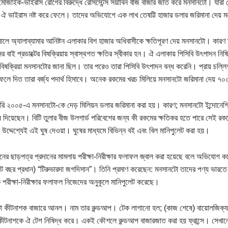
মোজাইক-ভাইরাস রোগের বিরুদ্ধে রেসিস্টেন্স সয়াবিন বীজ বাজার জাত করে মনসানটো। যারা 
ঐ ভাইরাস নষ্ট করে ফেলে। তাদের অভিযোগে এক লাখ তেষট্টি হাজার ডলার জরিমানা দেয়
লে অ্যালাব্যামার আনিষ্টন এলাকার বিশ হাজার অধিবাসীকে ক্ষতিপূরণ দেয় মনসানটো। কারণ
র বাই প্রডাক্টের বিষক্রিয়ায় স্বাস্থগত ক্ষতির স্বীকার হন। ঐ এলাকায় পিসিবি উৎপাদন 
 বিষক্রিয়া মনসানটোর জানা ছিল। তার পরেও তারা পিসিবি উৎপাদন বন্ধ করেনি। প্রায় চল্ল
ফেলে দিত তারা বর্জ্য পদার্থ হিসাবে। অনেক রকমের খরচ মিলিয়ে মনসানটো জরিমানা দেয় ৭
ারি ২০০৫-এ মনসানটো-কে দেড় মিলিয়ন ডলার জরিমানা করা হয়। কারণ; মনসানটো ইন্দোনেশিয়
ষ দিয়েছেন। বিটি তুলার বীজ উলগার্ড পরিবেশের জন্য কী রকমের ক্ষতিকর হতে পারে সেই র
র উদ্দেশ্যেই এই ঘুষ দেওয়া। ঘুষের মাধ্যমে বিভিন্ন বই এবং বিল মানিপুলেট করা হয়।
গুনের ছাড়পত্র প্রদানের মামলায় পরীক্ষা-নিরীক্ষার ফলাফল জ্বাল করা হয়েছে বলে অভিযোগ 
 বছর প্রধান) “টিরুভারদা জগদিসান”। তিনি প্রমাণ করেছেন: মনসানটো তাদের পণ্য ভারতে 
িক পরীক্ষা-নিরীক্ষার ফলাফল নিজেদের অনুকূলে মানিপুলেট করেছে।
 কীটনাশক বাজারে আনল। নাম তার রুন্ডআপ। টেক লাগানো হল; (কাজ শেষে) বায়োলজিক্যালি
কীটনাশকে ঐ টেগ নিষিদ্ধ করে। একই কৌশলে রুন্ডআপ বাজারজাত করা হয় ফ্রান্সে। সেখানে 