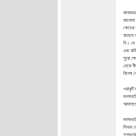
কানাডায়
কানোলা 
ক্ষেতের
বাতাসে 
নি। সে 
এবং বাহ
পুরো ক্
থেকে বী
বিশেষ ক
ওয়াকুর্
মনসানটো
আদালতের
মনসানটো
লিনডা জ
গণসংযোগ