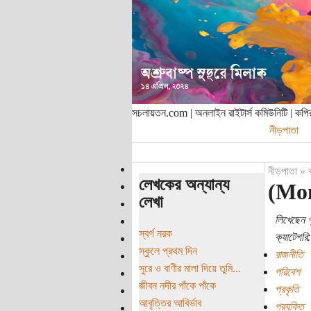
সচলায়তন.com | অনলাইন রাইটার্স কমিউনিটি | ক
নীড়পাতা
নীড়পাতা
»
লেখকের অন্যান্য
(Mons
লেখা
লিখেছেন
প
স্বর্গ নরক
ক্যাটেগরি:
স্কুলে প্রথম দিন
রাজনীতি
সুরে ও বাণীর মালা দিয়ে তুমি...
পরিবেশ
জীবন নদীর পাঁকে পাঁকে
প্রকৃতি
আবৃত্তির আবির্ভাব
প্রযুক্তি