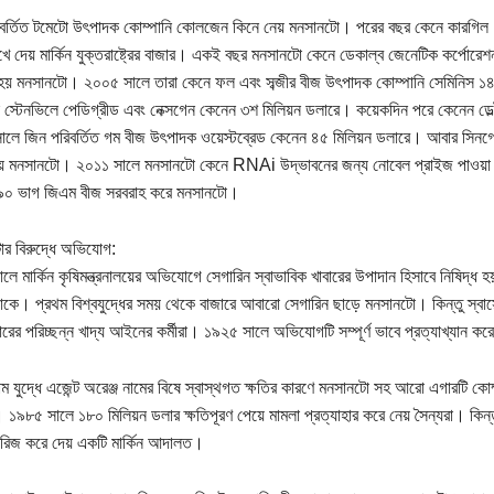
বর্তিত টমেটো উৎপাদক কোম্পানি কোলজেন কিনে নেয় মনসানটো। পরের বছর কেনে কারগিল
খে দেয় মার্কিন যুক্তরাষ্ট্রের বাজার। একই বছর মনসানটো কেনে ডেকাল্ব জেনেটিক কর্পোরে
হয় মনসানটো। ২০০৫ সালে তারা কেনে ফল এবং সব্জীর বীজ উৎপাদক কোম্পানি সেমিনিস ১৪
স্টেনভিলে পেডিগ্রীড এবং নেক্সগেন কেনেন ৩শ মিলিয়ন ডলারে। কয়েকদিন পরে কেনেন ডেল্টা
লে জিন পরিবর্তিত গম বীজ উৎপাদক ওয়েস্টব্রেড কেনেন ৪৫ মিলিয়ন ডলারে। আবার সিনগেন
েয় মনসানটো। ২০১১ সালে মনসানটো কেনে RNAi উদ্ভাবনের জন্য নোবেল প্রাইজ পাওয়া 
 ৯০ ভাগ জিএম বীজ সরবরাহ করে মনসানটো।
র বিরুদ্ধে অভিযোগ:
লে মার্কিন কৃষিমন্ত্রনালয়ের অভিযোগে সেগারিন স্বাভাবিক খাবারের উপাদান হিসাবে নিষিদ্ধ 
াকে। প্রথম বিশ্বযুদ্ধের সময় থেকে বাজারে আবারো সেগারিন ছাড়ে মনসানটো। কিন্তু স্বাস্থ্য
রের পরিচ্ছন্ন খাদ্য আইনের কর্মীরা। ১৯২৫ সালে অভিযোগটি সম্পূর্ণ ভাবে প্রত্যাখ্যান 
ম যুদ্ধে এজেন্ট অরেঞ্জ নামের বিষে স্বাস্থগত ক্ষতির কারণে মনসানটো সহ আরো এগারটি কোম
। ১৯৮৫ সালে ১৮০ মিলিয়ন ডলার ক্ষতিপূরণ পেয়ে মামলা প্রত্যাহার করে নেয় সৈন্যরা। কিন্
ারিজ করে দেয় একটি মার্কিন আদালত।