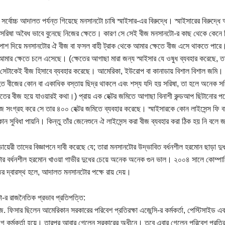
 সর্বোচ্চ আদালত পর্যন্ত গিয়েছে মনসানটো চাষি স্মাইসার-এর বিরুদ্ধে। স্মাইসারের বিরু
সরিষা অবৈধ ভাবে বুনেছে নিজের ক্ষেতে। কারণ সে সেই বীজ মনসানটো-র কাছ থেকে কেনে নি
 পাশ দিয়ে মনসানটোর ঐ বীজ বা ফসল বাহী ট্রাক থেকে আমার ক্ষেতে বীজ এসে থাকতে পা
আমার ক্ষেতে চলে এসেছে। (ক্ষেতের আগাছা মারা জন্য স্মাইসার যে ওষুধ ব্যবহার করেছে,
সেটাকেই বীজ হিসাবে ব্যবহার করেছে। আমেরিকা, ইউরোপ বা কানাডায় বিশাল বিশাল জমি। 
িত বীজের কোন বা একাধিক বস্তায় ছিদ্র থাকলে এবং শস্য যদি হয় সরিষা, তা হলে অনেক স
ষেতের বীজ হয়ে যাওয়ারই কথা।) প্রায় এক হেক্টর জমিতে আগাছা বিনাশী রুন্ডআপ ছিটানোর 
জ সংগ্রহ করে সে তার ৪০০ হেক্টর জমিতে ব্যবহার করেছে। স্মাইসারকে কোন লাইসেন্স ফি ব
োন সুবিধা পায়নি। কিন্তু তাঁর জেনেশুনে ঐ লাইসেন্স করা বীজ ব্যবহার করা ঠিক হয় নি বল
ট ডায়েরী তাদের বিজ্ঞাপনে দাবী করেছে যে; তারা মনসানটোর উদ্ভাবিত বর্ধনশীল হরমোন ছাড়া 
র বর্ধনশীল হরমোন খাওয়া গাভীর দুধের চেয়ে অনেক অনেক গুন ভাল। ২০০৪ সালে কোম্পানির 
 দ্বারস্থ হলে, আদালত মনসানটোর পক্ষে রায় দেয়।
-র রাজনৈতিক প্রভাব প্রতিপত্তি:
ে. ফিসার ছিলেন আমেরিকান সরকারের পরিবেশ প্রতিরক্ষা এজেন্সি-র কর্মকর্তা, পেস্টিসাইড
 কর্মকর্তা হয়ে। তারপর আবার গেলেন সরকারের অধীনে। তবে এবার গেলেন পরিবেশ প্রতিরক