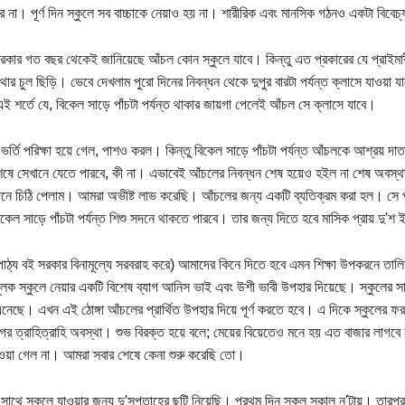
ে না। পূর্ণ দিন স্কুলে সব বাচ্চাকে নেয়াও হয় না। শারীরিক এবং মানসিক গঠনও একটা বিবেচ
 সরকার গত বছর থেকেই জানিয়েছে আঁচল কোন স্কুলে যাবে। কিন্তু এত প্রকারের যে প্রাইমার
থার চুল ছিড়ি। ভেবে দেখলাম পুরো দিনের নিবন্ধন থেকে দুপুর বারটা পর্যন্ত ক্লাসে যাওয়া 
ই শর্তে যে, বিকেল সাড়ে পাঁচটা পর্যন্ত থাকার জায়গা পেলেই আঁচল সে ক্লাসে যাবে।
ভর্তি পরিক্ষা হয়ে গেল, পাশও করল। কিন্তু বিকেল সাড়ে পাঁচটা পর্যন্ত আঁচলকে আশ্রয় দাতা
েষে সেখানে যেতে পারবে, কী না। এভাবেই আঁচলের নিবন্ধন শেষ হয়েও হইল না শেষ অবস্থায় ঝুল
িনে চিঠি পেলাম। আমরা অভীষ্ট লাভ করেছি। আঁচলের জন্য একটি ব্যতিক্রম করা হল। সে পুর
কেল সাড়ে পাঁচটা পর্যন্ত শিশু সদনে থাকতে পারবে। তার জন্য দিতে হবে মাসিক প্রায় দু'
পাঠ্য বই সরকার বিনামূল্যে সরবরাহ করে) আমাদের কিনে দিতে হবে এমন শিক্ষা উপকরনে তাল
মূলক স্কুলে নেয়ার একটি বিশেষ ব্যাগ আনিস ভাই এবং উশী ভাবী উপহার দিয়েছে। স্কুলের সারপ
এনেছে। এখন এই ঠোঙ্গা আঁচলের প্রার্থিত উপহার দিয়ে পূর্ণ করতে হবে। এ দিকে স্কুলে
াগের ত্রাহিত্রাহি অবস্থা। শুভ বিরক্ত হয়ে বলে; মেয়ের বিয়েতেও মনে হয় এত বাজার লাগবে 
য়া গেল না। আমরা সবার শেষে কেনা শুরু করেছি তো।
সাথে স্কুলে যাওয়ার জন্য দু'সপ্তাহের ছুটি নিয়েছি। প্রথম দিন স্কুল সকাল ন'টায়। তার