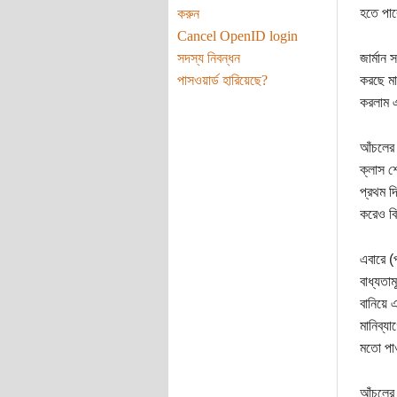
হতে পার
করুন
Cancel OpenID login
সদস্য নিবন্ধন
জার্মান
পাসওয়ার্ড হারিয়েছে?
করছে মা
করলাম এ
আঁচলের 
ক্লাস শ
প্রথম দ
করেও বি
এবারে (
বাধ্যতা
বানিয়ে 
মানিব্য
মতো পাও
আঁচলের 