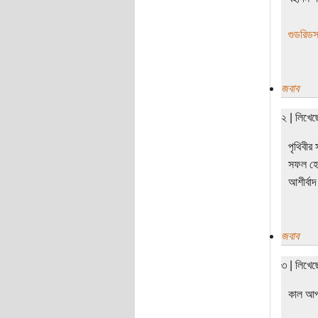
গুডরিড
জবাব
২ | লিখে
পৃথিবীর
সফল হোক
আশীর্বা
জবাব
৩ | লিখে
কাল আপ