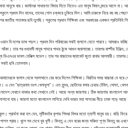
 মাথা মানুষে খায়। জার্মানরা সাধারণত বিদায় দিতে নিতেও এত মানুষ বিমান বন্দরে আসে ন
 স্কুলে প্রথম দিন যাদের, তাদের গোল চক্করে ঢুকিয়ে দিল। আমি চারুকে নিয়ে বহু বহু পেছন
শের জাতীয় পতাকার ছবি তুলছি। স্কুলের প্রধান শিক্ষিকা এবং সরকারের একজন প্রতিনিধি শিক্ষ
ওয়ান বি দলের ডাক পড়ল। প্রথম দিন পরিবারের সবাই ক্লাসে যেতে পারবে। আমরাও যাচ্ছি
 আঁকা। তার পর গুহাবসী মানুষ পাথরে পাথর ঠুকে আগুন জ্বালাচ্ছে। তারপর বাষ্পীয় ইঞ্জিন
নুষ ডিএনএর ডাবল হেলিক্স মডেল। তার পর বাচ্চাদের জ্যাকেট জুতা রাখার আলমারী। তারপর শ্রে
র সবাই ছবি তোললাম।
আমাদেরকে ক্লাস থেকে স্বসম্মানে বের করে দিলেন শিক্ষিকা। বিরতির সময় বাচ্চারা যে ঘরে
। এ যেন "ছাত্রনাম তঃপ খেলাধূলা"। এত সুন্দর, ছোটদের বসার চেয়ার টেবিল, সোফা, খেলন
াংলাদেশ যেখানে থাকার কথা সেখানে নেই। আছে অন্য জায়গায়। ঠিক জায়গায় বাংলাদেশ আনত
লাগানো যায়। জায়গা মতো বাংলাদেশ লাগিয়ে দেখি ভারত মহা সাগরের নীচে ঢাকা পড়ে আছে।
স্কুল। প্রার্থনা করা হল যেন, সৃষ্টিকর্তার কৃপায় শিশুরা যিশুর মতো ত্যাগী মানুষ হয়। বাড়ি ফ
াগল প্রায়। খুলে সব দেখে খুব খুশী। কিন্তু এ যেন বরের জন্য সঞ্চিত পূণ্য কিন্তু বর এখনো 