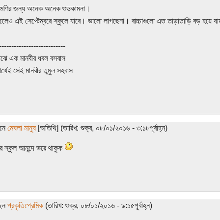
ামণির জন্য অনেক অনেক শুভকামনা।
লেও এই সেপ্টেম্বরে স্কুলে যাবে। ভালো লাগছেনা। বাচ্চাগুলো এত তাড়াতাড়ি বড় হয়ে য
---------------------------
ঝে এক মানবীর ধবল বসবাস
থেই সেই মানবীর তুমুল সহবাস
ছেন
মেঘলা মানুষ
[অতিথি] (তারিখ: শুক্র, ০৮/০১/২০১৬ - ৩:১৮পূর্বাহ্ন)
ার স্কুল আনন্দে ভরে থাকুক
ছেন
প্রকৃতিপ্রেমিক
(তারিখ: শুক্র, ০৮/০১/২০১৬ - ৯:১৫পূর্বাহ্ন)