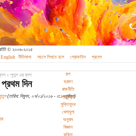
পিরাইট © ২০০৬-২০১৫
English
নীতিমালা
সচলে লিখতে হলে
প্রোফাইল
প্রবেশ
গল্প
ব্লগ
»
পুতুল এর ব্লগ
ে প্রথম দিন
ভ্রমণ
রাজনীতি
ুতুল
(তারিখ: বিষ্যুদ, ০৭/০১/২০১৬ - ৩:১৭পূর্বাহ্ন)
প্রযুক্তি
মুক্তিযুদ্ধ
খেলাধুলা
ার
অনুবাদ
বিজ্ঞান
কবিতা