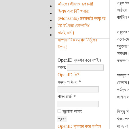
স্কুল শ
আঁচলের জীবন্ত রূপকথা!
আঠারো ব
জিএম এবং বিটি খাবার:
ধার্যদি
(Monsanto) মনসানটো নবযুগের
ইষ্ট ইণ্ডিয়া কোম্পানি?
স্কুলের
সাতই মার্চ।
এলো-মেল
সাম্প্রদায়িক সন্ত্রাস নির্মূলের
স্কুলের
উপায়!
সমাধান।
OpenID ব্যবহার করে লগইন
কতক্ষণ 
করুন:
OpenID কি?
সমস্যা 
সদস্য পরিচয়:
*
ফেলবে। 
পর্যন্ত
পাসওয়ার্ড:
*
জার্মান
ভুলোনা আমায়
কিন্তু স
খবর পেলা
হচ্ছে ন
OpenID ব্যবহার করে লগইন