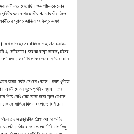
া। আমরা দেরী করে ফেলেছি। শুভ আঁচলকে কোন
ে পৃথিবীর বহু দেশের জাতীয় পতাকার ভীর ঠেলে
ার্থীদের স্বাগত জানিয়ে সংক্ষিপ্ত ভাষণ
। করিডোরে হাতের বাঁ দিকে ডাইনোসার-ঘাস-
, রেডিও, টেলিফোন। তারপর উড়ো জাহাজ, চাঁদের
ণী কক্ষ। সব শিশু তাদের জন্য নির্দিষ্ট চেয়ারে
 খেলবে আমরা সবাই সেখানে গেলাম। মনটা খুশীতে
া। একটা দেয়াল জুড়ে পৃথিবীর ম্যাপ। তার
ে গিয়ে দেখি সেটা ইচ্ছে মতো তুলে যেখানে
 ঢাকাকে লাগিয়ে দিলাম বাংলাদেশের নীচে।
িরে আঁচল তার সারপ্রইজিং ঠোঙ্গা খোলার অধীর
মেলেনি। ঠোঙ্গার সব চকলেট, মিষ্টি চারু কিছু