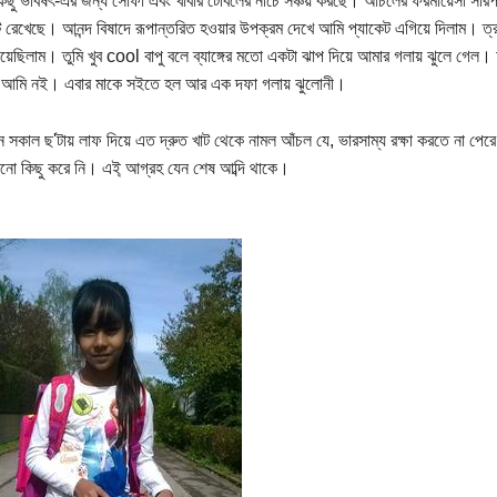
 কিছু ভবিষৎ-এর জন্য সোফা এবং খাবার টেবিলের নীচে সঞ্চয় করছে। আঁচলের ফরমায়েসী সারপ
ে রেখেছে। আনন্দ বিষাদে রূপান্তরিত হওয়ার উপক্রম দেখে আমি প্যাকেট এগিয়ে দিলাম। ত্রস্
য়েছিলাম। তুমি খুব cool বাপু বলে ব্যাঙ্গের মতো একটা ঝাপ দিয়ে আমার গলায় ঝুলে গেল।
, আমি নই। এবার মাকে সইতে হল আর এক দফা গলায় ঝুলোনী।
ন সকাল ছ'টায় লাফ দিয়ে এত দ্রুত খাট থেকে নামল আঁচল যে, ভারসাম্য রক্ষা করতে না 
নো কিছু করে নি। এই্ আগ্রহ যেন শেষ আব্দি থাকে।