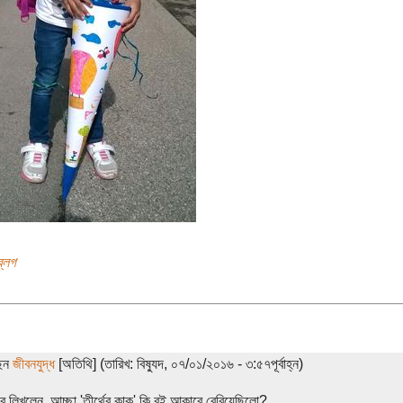
ব্লগ
ছেন
জীবনযুদ্ধ
[অতিথি] (তারিখ: বিষ্যুদ, ০৭/০১/২০১৬ - ৩:৫৭পূর্বাহ্ন)
পর লিখলেন, আচ্ছা 'তীর্থের কাক' কি বই আকারে বেরিয়েছিলো?