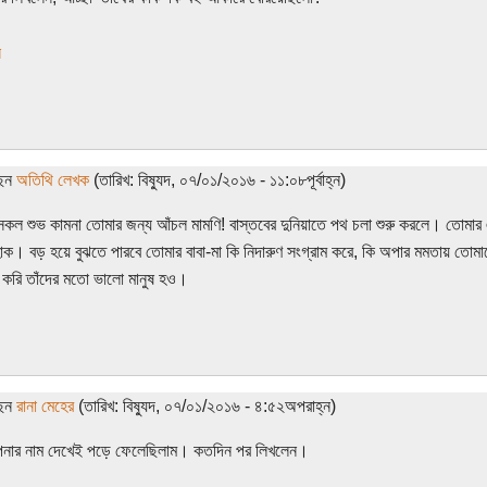
স
ছেন
অতিথি লেখক
(তারিখ: বিষ্যুদ, ০৭/০১/২০১৬ - ১১:০৮পূর্বাহ্ন)
 সকল শুভ কামনা তোমার জন্য আঁচল মামণি! বাস্তবের দুনিয়াতে পথ চলা শুরু করলে। তোমা
। বড় হয়ে বুঝতে পারবে তোমার বাবা-মা কি নিদারুণ সংগ্রাম করে, কি অপার মমতায় তো
দ করি তাঁদের মতো ভালো মানুষ হও।
ছেন
রানা মেহের
(তারিখ: বিষ্যুদ, ০৭/০১/২০১৬ - ৪:৫২অপরাহ্ন)
নার নাম দেখেই পড়ে ফেলেছিলাম। কতদিন পর লিখলেন।