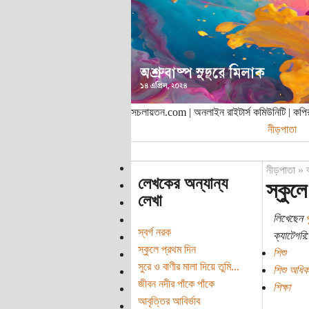
সচলায়তন.com | অনলাইন রাইটার্স কমিউনিটি | ক
নীড়পাতা
নীড়পাতা
»
লেখকের অন্যান্য
স্কুল
লেখা
লিখেছেন
প
স্বর্গ নরক
ক্যাটেগরি:
স্কুলে প্রথম দিন
শিশু
সুরে ও বাণীর মালা দিয়ে তুমি...
শিশু অধিক
জীবন নদীর পাঁকে পাঁকে
শিক্ষা
আবৃত্তির আবির্ভাব