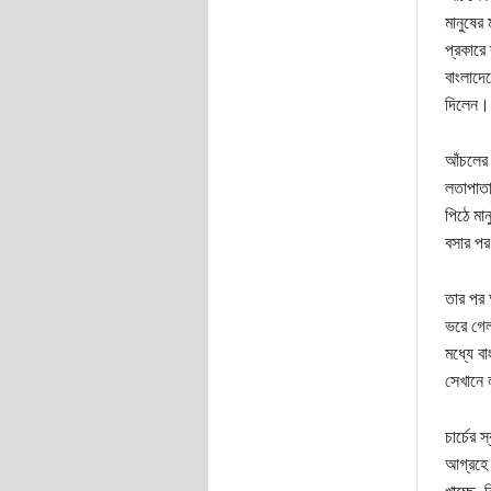
মানুষের
প্রকারে
বাংলাদে
দিলেন।
আঁচলের 
লতাপাতা
পিঠে মা
বসার প
তার পর 
ভরে গেল
মধ্যে ব
সেখানে 
চার্চের 
আগ্রহে প