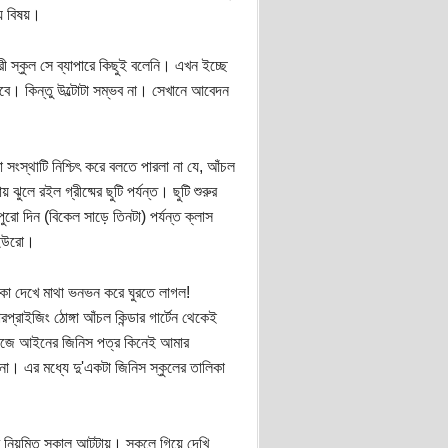
্য বিষয়।
ী স্কুল সে ব্যাপারে কিছুই বলেনি। এখন ইচ্ছে
যাবে। কিন্তু উল্টোটা সম্ভব না। সেখানে আবেদন
 সংস্থাটি নিশ্চিৎ করে বলতে পারলা না যে, আঁচল
ে রইল গ্রীষ্মের ছুটি পর্যন্ত। ছুটি শুরুর
ো দিন (বিকেল সাড়ে তিনটা) পর্যন্ত ক্লাস
শ ইউরো।
িকা দেখে মাথা ভনভন করে ঘুরতে লাগল!
্রাইজিং ঠোঙ্গা আঁচল কিন্ডার গার্টেন থেকেই
র ফরজে আইনের জিনিস পত্র কিনেই আমার
না। এর মধ্যে দু'একটা জিনিস স্কুলের তালিকা
পর নিয়মিত সকাল আটটায়। স্কুলে গিয়ে দেখি