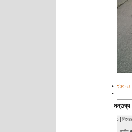
পুতুল এর 
মন্তব্য
১ | লিখে
বহুদিন 