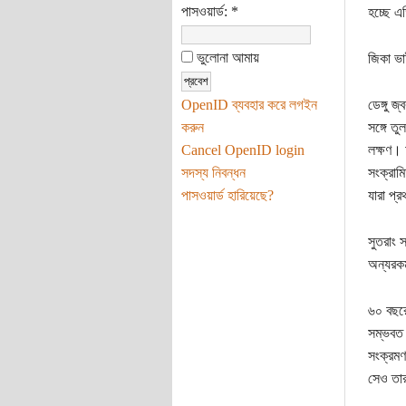
পাসওয়ার্ড:
*
হচ্ছে এ
ভুলোনা আমায়
জিকা ভা
OpenID ব্যবহার করে লগইন
ডেঙ্গু 
করুন
সঙ্গে ত
Cancel OpenID login
লক্ষণ। 
সদস্য নিবন্ধন
সংক্রাম
পাসওয়ার্ড হারিয়েছে?
যারা প্
সুতরাং 
অন্যরক
৬০ বছরে
সম্ভবত 
সংক্রমণ
সেও তার