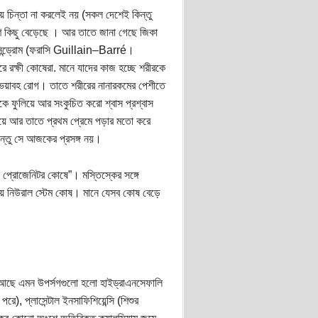
য়ে চিন্তা না করলেই নয় (সকল দেশেই কিন্তু
িমাণ কিছু বেড়েছে । আর তাতে জানা গেছে জিকা
 সিন্ড্রোম (ফরাসি Guillain–Barré।
রে রক্ষী কোষেরা. মানে যাদের কাজ হচ্ছে শরীরকে
ুব ভয়াবহ রোগ। তাতে শরীরের নানারকমের পেশীতে
ে ফুলিয়ে আর সংকুচিত করো শ্বাস প্রশ্বাস
হয়ে আর তাতে প্রথম প্রেমে পড়ার মতো করে
িন্তু সে আজকের প্রসঙ্গ নয়।
ল প্রোজেনিটর কোষে”। মস্তিস্কের সঙ্গে
থায় নিউরাল স্টেম কোষ। মানে যেসব কোষ বেড়ে
ক আছে এমন উপর্সগগুলো হলো হাইড্রাএনসেফালি
রে), প্লাসেন্টাল ইনসাফিশিয়েন্সি (শিশুর