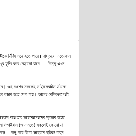
াকে র্নিবিষ মনে হতে পারে। বাস্তবে, এতোকাল
 র্ফূতি করে বেড়ানো যাবে...। কিন্তু এখন
র হবে। ওই বংশের সকলেই ভাইরাসঘটিত উটকো
” এর কারণ হতে দেখা যায়। তাদের বেশিরভাগেরই
 ভাইরাস আর তার ভাইবেরাদরদের স্বভাব হচ্ছে
্লাভিভাইরাস (জানামতে) সকলেই কোনো না
। ডেঙ্গু আর জিকা ভাইরাস দুটিরই বাহন