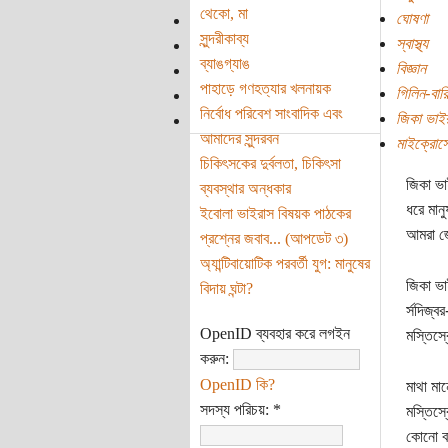
থেকো, মা
ঘোষণা
সুন্দরীকাব্য
স্বাস্থ্য
ব্যাঙগ্যাঙ
বিজ্ঞান
পাহাড়ে গণহত্যার খলনায়ক
গিলিন-বারি
নির্বোধ পরিবেশ সাংবাদিক এবং
জিকা ভাই
আমাদের সুন্দরবন
মাইক্রোস
চিকিৎসকের দুর্বলতা, চিকিৎসা
জিকা ভা
ব্যবস্থার অন্ধকার
ধরে মান
ইবোলা ভাইরাস বিষয়ক পাঠকের
আমরা জে
প্রশ্নের জবাব... (‌আপডেট ৩)
অ্যান্টিবায়োটিক পরবর্তী যুগ: মানুষের
জিকা ভা
বিদায় ঘন্টা?
র্সদিজ্
OpenID ব্যবহার করে লগইন
মস্তিস্ক
করুন:
OpenID কি?
মাথা মা
সদস্য পরিচয়:
*
মস্তিস্
কোনো বা