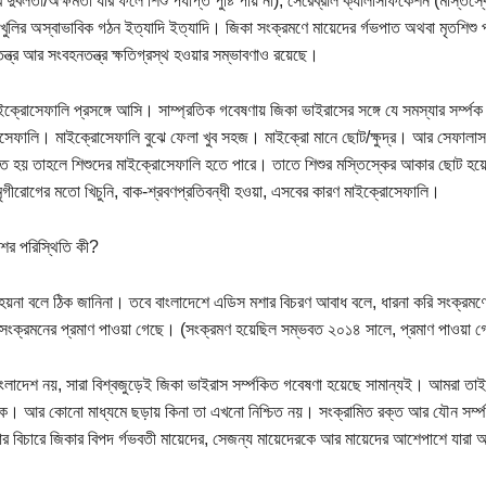
র র্দুবলতা/অক্ষমতা যার ফলে শিশু র্পযাপ্ত পুষ্টি পায় না), সেরেব্রাল ক্যালসিফিকেশন (মস
 খুলির অস্বাভাবিক গঠন ইত্যাদি ইত্যাদি। জিকা সংক্রমণে মায়েদের র্গভপাত অথবা মৃতশিশু প
ন্ত্র আর সংবহনতন্ত্র ক্ষতিগ্রস্থ হওয়ার সম্ভাবণাও রয়েছে।
ইক্রোসেফালি প্রসঙ্গে আসি। সাম্প্রতিক গবেষণায় জিকা ভাইরাসের সঙ্গে যে সমস্যার সর্ম্পক 
সেফালি। মাইক্রোসেফালি বুঝে ফেলা খুব সহজ। মাইক্রো মানে ছোট/ক্ষুদ্র। আর সেফালাস ম
িত হয় তাহলে শিশুদের মাইক্রোসেফালি হতে পারে। তাতে শিশুর মস্তিস্কের আকার ছোট হয়ে যা
মৃগীরোগের মতো খিচুনি, বাক-শ্রবণপ্রতিবন্ধী হওয়া, এসবের কারণ মাইক্রোসেফালি।
শের পরিস্থিতি কী?
হয়না বলে ঠিক জানিনা। তবে বাংলাদেশে এডিস মশার বিচরণ আবাধ বলে, ধারনা করি সংক্রমণে
সংক্রমনের প্রমাণ পাওয়া গেছে। (সংক্রমণ হয়েছিল সম্ভবত ২০১৪ সালে, প্রমাণ পাওয়া 
ংলাদেশ নয়, সারা বিশ্বজুড়েই জিকা ভাইরাস সর্ম্পকিত গবেষণা হয়েছে সামান্যই। আমরা তা
ে। আর কোনো মাধ্যমে ছড়ায় কিনা তা এখনো নিশ্চিত নয়। সংক্রামিত রক্ত আর যৌন সর্ম
ার বিচারে জিকার বিপদ র্গভবতী মায়েদের, সেজন্য মায়েদেরকে আর মায়েদের আশেপাশে যারা 