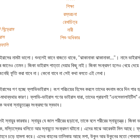
শিক্ষা
রম্যরচনা
রেখাচিত্র
 সিন্ড্রোম
নারী
রাস
শিশু অধিকার
েফালি
ইরাসের নামটা ভালো। শুনলেই কানে বাজতে থাকে, "ঝাকানাকা ঝাকানাকা..."। নামে ভাইরাসট
ুষ জানেও তেমন। জিকা ভাইরাস পাত্তা দেয়ার কিছু নাই। জিকা সংক্রমণ হলেও খেয়ে দেয়ে খুব
নেছি র্ফূতি করা যাবে না। কেনো যাবে না সেই কথা বলতে এই লেখা।
ইরাসের গণ হচ্ছে ফ্লাভিভাইরাস। বংশ পরিচয়ের হিসেব করলে তাদের বদনাম করে দিন পা
বর-মাথাব্যথার কারণ। ফ্লাভি-ভাইরাস গণের ভাইরাস যারা, তাদের প্রায়শই “এনসেফালাইটিস
ে অথবা স্নায়ুতন্ত্রে সংক্রমণের স্বভাব।
নেই স্নায়ুর কারবার। স্নায়ুর যে জাল শরীরের ছড়ানো, তাকে বলে শরীরের স্নায়ুতন্ত্র। জিকা
কে, মস্তিস্কের থলিতে আর স্নায়ুতে সংক্রমণ ঘটানো। এদের মাঝে আরেকটা মিল আছে। ফ
হনে চড়ে হামলা করে। এদের বাহনের তালিকায় আছে মশা, উকুন আর উকুনের মতো পোকামাকড়