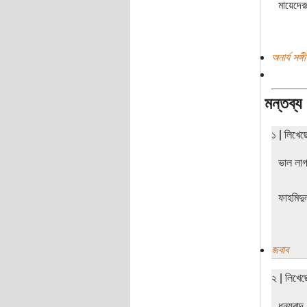
মায়েদের
অনার্য সঙ্
মন্তব্য
১ | লিখে
ভাল লা
ফাহমিদু
জবাব
২ | লিখে
ধন্যবাদ