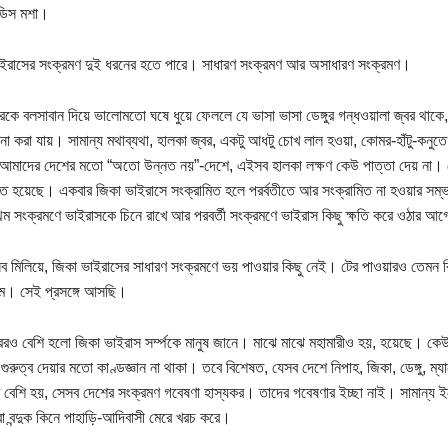
ডিস মশা।
ইরাসের সংক্রমণ দুই ধরনের হতে পারে। সাধারণ সংক্রমণ আর অসাধারণ সংক্রমণ।
জ্বরকে বলসাবান দিয়ে ভালোমতো ঘষে ধুয়ে ফেললে যে ভাসা ভাসা ডেঙ্গুর গন্ধওয়ালা জ্বর থাক
ুলনা করা যায়। সামান্য মথাব্যথা, হালকা জ্বর, একটু আধটু চোখ লাল হওয়া, কোমর-হাঁটু-কনুত
আমাদের দেশের মতো “অতো উন্নত নয়”-দেশে, এইসব হালকা লক্ষণ কেউ পাত্তা দেয় না। স
িত হয়েছে। একবার জিকা ভাইরাসে সংক্রামিত হলে পরর্বতীতে আর সংক্রামিত না হওয়ার সম্ভা
রথম সংক্রমণে ভাইরাসকে চিনে রাখে আর পরবর্তী সংক্রমণে ভাইরাস কিছু ক্ষতি করে ওঠার আ
সব মিলিয়ে, জিকা ভাইরাসের সাধারণ সংক্রমণে ভয় পাওয়ার কিছু নেই। টের পাওয়ারও তেমন কি
ম। সেই প্রসঙ্গে আসছি।
রও বেশি হলো জিকা ভাইরাস সর্ম্পকে মানুষ জানে। মাঝে মাঝে মহামারীও হয়, হয়েছে। কেউ 
গুরুত্ব দেয়ার মতো কাণ্ডজ্ঞান না থাকা। তবে বিশেষত, যেসব দেশে নিপাহ, জিকা, ডেঙ্গু, ম্
 বেশি হয়, সেসব দেশের সংক্রমণ গবেষণা হাস্যকর। তাদের গবেষণার ইচ্ছা নাই। সামান্য ই
া বন্দুক কিনে পাহাড়ি-আদিবাসী মেরে খরচ করে।