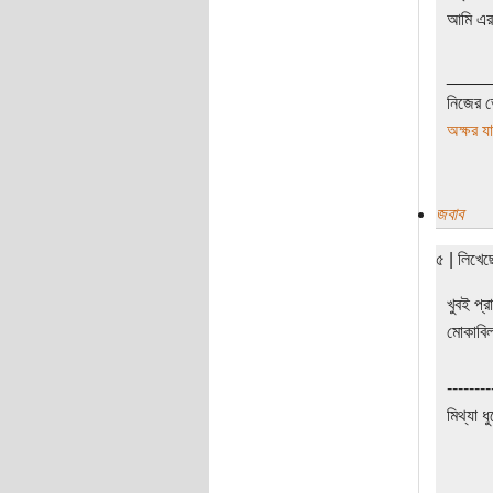
আমি এরক
____
নিজের ভ
অক্ষর য
জবাব
৫ | লিখে
খুবই প্
মোকাবিল
--------
মিথ্যা ধ