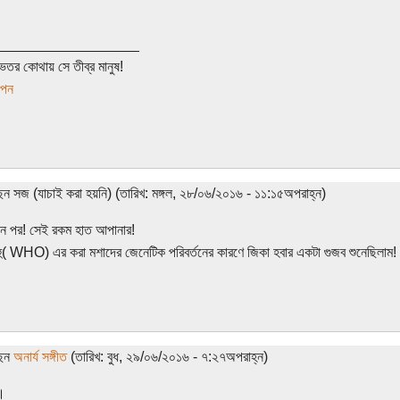
__________________
েতর কোথায় সে তীব্র মানুষ!
াপন
েন সজ (যাচাই করা হয়নি) (তারিখ: মঙ্গল, ২৮/০৬/২০১৬ - ১১:১৫অপরাহ্ন)
ন পর! সেই রকম হাত আপানার!
হু( WHO) এর করা মশাদের জেনেটিক পরিবর্তনের কারণে জিকা হবার একটা গুজব শুনেছিলাম!
ছেন
অনার্য সঙ্গীত
(তারিখ: বুধ, ২৯/০৬/২০১৬ - ৭:২৭অপরাহ্ন)
।