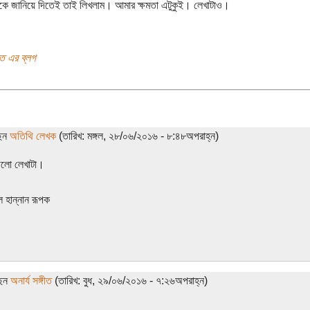
কে জানিয়ে দিতেই তাই লিখলাম। আমার ক্ষমতা এটুকুই। লেখাটাও।
গীত এর ব্লগ
ছেন
অতিথি লেখক
(তারিখ: মঙ্গল, ২৮/০৬/২০১৬ - ৮:৪৮অপরাহ্ন)
গলো লেখাটা।
ল হান্নান রূপক
ছেন
অনার্য সঙ্গীত
(তারিখ: বুধ, ২৯/০৬/২০১৬ - ৭:২৬অপরাহ্ন)