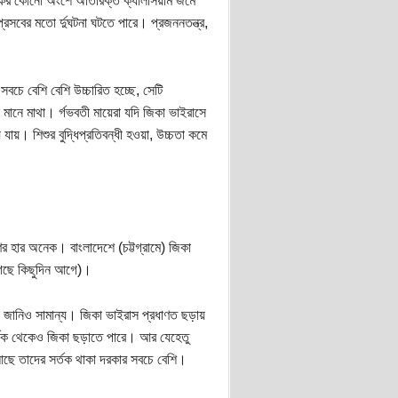
্তিস্কের কোনো অংশে অতিরিক্ত ক্যালসিয়াম জমে
্রসবের মতো র্দুঘটনা ঘটতে পারে। প্রজননতন্ত্র,
সবচে বেশি বেশি উচ্চারিত হচ্ছে, সেটি
ানে মাথা। র্গভবতী মায়েরা যদি জিকা ভাইরাসে
য়। শিশুর বুদ্ধিপ্রতিবন্ধী হওয়া, উচ্চতা কমে
র হার অনেক। বাংলাদেশে (চট্টগ্রামে) জিকা
গেছে কিছুদিন আগে)।
ই জানিও সামান্য। জিকা ভাইরাস প্রধাণত ছড়ায়
্পক থেকেও জিকা ছড়াতে পারে। আর যেহেতু
আছে তাদের সর্তক থাকা দরকার সবচে বেশি।