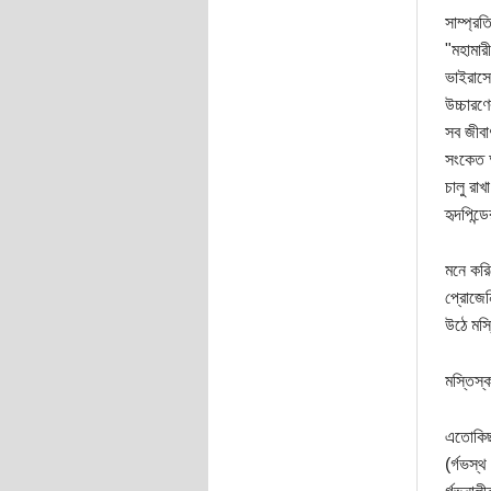
সাম্প্র
"মহামার
ভাইরাসে
উচ্চারণ
সব জীবা
সংকেত আ
চালু রা
হৃদপিন্
মনে করি
প্রোজেন
উঠে মস্
মস্তিস্
এতোকিছু
(র্গভস্থ