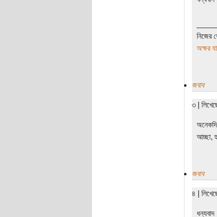
____
নিজের ভ
অক্ষর য
জবাব
৩ | লিখেছ
অনেকদি
আচ্ছা, 
জবাব
৪ | লিখে
ধন্যবাদ