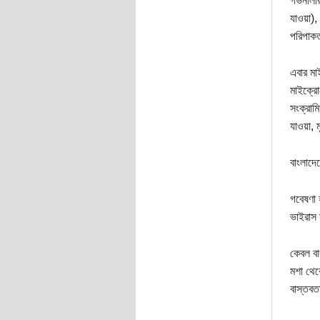
র্গভনালী
যাওয়া),
পরিপাকত
এবার মা
মাইক্রো
সংক্রাম
যাওয়া, 
বাংলাদে
গবেষণা 
ভাইরাস 
কেবল বা
মশা থেক
বাস্তবত