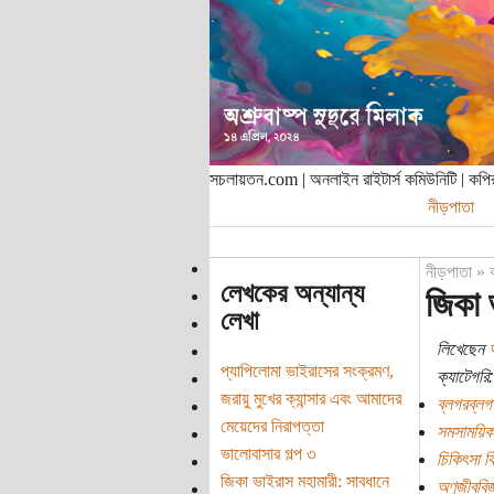
সচলায়তন.com | অনলাইন রাইটার্স কমিউনিটি | ক
নীড়পাতা
নীড়পাতা
»
লেখকের অন্যান্য
জিকা 
লেখা
লিখেছেন
অ
প্যাপিলোমা ভাইরাসের সংক্রমণ,
ক্যাটেগরি:
জরায়ু মুখের ক্যান্সার এবং আমাদের
ব্লগরব্লগ
মেয়েদের নিরাপত্তা
সমসাময়িক
ভালোবাসার গল্প ৩
চিকিৎসা বি
জিকা ভাইরাস মহামারী: সাবধানে
অণুজীববিজ্