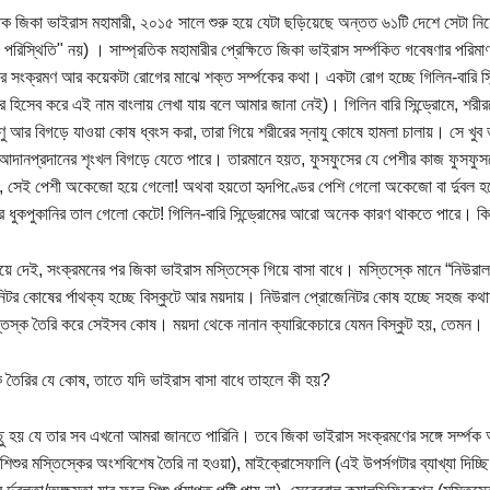
তিক জিকা ভাইরাস মহামারী, ২০১৫ সালে শুরু হয়ে যেটা ছড়িয়েছে অন্তত ৬১টি দেশে সেটা নি
ী পরিস্থিতি" নয়) । সাম্প্রতিক মহামারীর প্রেক্ষিতে জিকা ভাইরাস সর্ম্পকিত গবেষণার পর
র সংক্রমণ আর কয়েকটা রোগের মাঝে শক্ত সর্ম্পকের কথা। একটা রোগ হচ্ছে গিলিন-বারি
ের হিসেব করে এই নাম বাংলায় লেখা যায় বলে আমার জানা নেই)। গিলিন বারি সিন্ড্রোমে, শরীর
ণু আর বিগড়ে যাওয়া কোষ ধ্বংস করা, তারা গিয়ে শরীরের স্নাযু কোষে হামলা চালায়। সে খ
দানপ্রদানের শৃংখল বিগড়ে যেতে পারে। তারমানে হয়ত, ফুসফুসের যে পেশীর কাজ ফুসফুসক
খা, সেই পেশী অকেজো হয়ে গেলো! অথবা হয়তো হৃদপিণ্ডের পেশি গেলো অকেজো বা র্দুবল 
ডের ধুকপুকানির তাল গেলো কেটে! গিলিন-বারি সিন্ড্রোমের আরো অনেক কারণ থাকতে পারে। ক
য়ে দেই, সংক্রমনের পর জিকা ভাইরাস মস্তিস্কে গিয়ে বাসা বাধে। মস্তিস্কে মানে “নিউরা
িটর কোষের র্পাথক্য হচ্ছে বিস্কুটে আর ময়দায়। নিউরাল প্রোজেনিটর কোষ হচ্ছে সহজ ক
তিস্ক তৈরি করে সেইসব কোষ। ময়দা থেকে নানান ক্যারিকেচারে যেমন বিস্কুট হয়, তেমন।
ক তৈরির যে কোষ, তাতে যদি ভাইরাস বাসা বাধে তাহলে কী হয়?
 হয় যে তার সব এখনো আমরা জানতে পারিনি। তবে জিকা ভাইরাস সংক্রমণের সঙ্গে সর্ম্প
 শিশুর মস্তিস্কের অংশবিশেষ তৈরি না হওয়া), মাইক্রোসেফালি (এই উপর্সগটার ব্যাখ্যা দিচ্ছি প