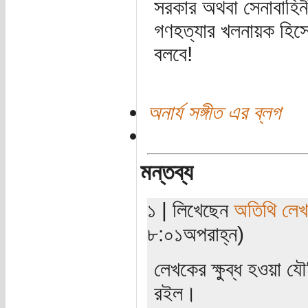
সরকার অথবা সেনাবাহিনী
গণহত্যার খলনায়ক হিসে
বলবে!
অনার্য সঙ্গীত এর ব্লগ
মন্তব্য
১ | লিখেছেন
অতিথি লে
৮:০১অপরাহ্ন)
লেখকের ক্ষুব্ধ হওয়া য
রইল।