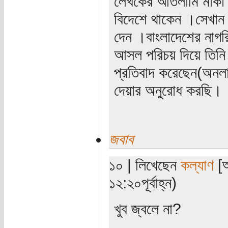
লেখকের আতলামি মার্কা 
বিদেশে থাকেন ।সেখান 
দেন ।বাংলাদেশের নাগর
আসল পরিচয় দিয়ে তিনি এ
প্রতিবাদ করেছেন(অনলা
দেয়ার অনুরোধ করছি।
জবাব
১০ | লিখেছেন
কল্যাণ
[অ
১২:২০পূর্বাহ্ন)
খুব জ্বলে না?