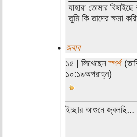
যাহারা তোমার বিষাইছে 
তুমি কি তাদের ক্ষমা কর
জবাব
১৫ | লিখেছেন
স্পর্শ
(তার
১০:১৯অপরাহ্ন)
ইচ্ছার আগুনে জ্বলছি...