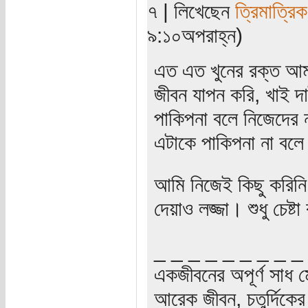
৭ | লিখেছেন
ত্রিমাত্রি
৯:১০অপরাহ্ন)
এত এত খুনের রক্ত আম
জীবন যাপন করি, খাই দা
পাকিপনা বলে নিজেদের ন
এটাকে পাকিপনা না বলে
আমি নিজেই কিছু করিনি, 
দেয়াও লজ্জা। শুধু চেষ্
_ _ _ _ _ _ _ _ _
একজীবনের অপূর্ণ সাধ ম
আরেক জীবন, চতুর্দিকের স