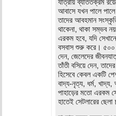
যাত্রায় ব্যতিতক্রম র
আবাসে যখন পালে পালে ভ
তাদের আবহমান সংস্কৃত
থাকেনা, থাকা সম্ভব ন
এরকম হবে, যদি সেখানে
বসবাস শুরু করে। ৫০০
দেন, জেলেদের জীবনযাত
তাঁতী বসিয়ে দেন, তাদ
হিসেবে কেবল একটি পেশ
বাদ্য-নৃত্য, ধর্ম, খা
পাহাড়ের মতো এরকম সে
হাতেই সেটলারের ছেলা চ