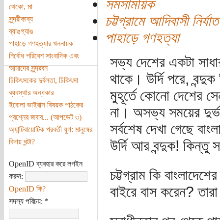
সমসাময়িক
থেকো, মা
চট্টগ্রামে আদিবাসী নির্যা
সুন্দরীকাব্য
ব্যাঙগ্যাঙ
পাহাড়ে গণহত্যা
পাহাড়ে গণহত্যার খলনায়ক
নির্বোধ পরিবেশ সাংবাদিক এবং
সভ্য দেশের একটা সাধা
আমাদের সুন্দরবন
থাকে। উর্দি পরে, বন্
চিকিৎসকের দুর্বলতা, চিকিৎসা
মুহূর্তে কোনো দেশের স
ব্যবস্থার অন্ধকার
ইবোলা ভাইরাস বিষয়ক পাঠকের
না। অসভ্য সময়ের দুর্
প্রশ্নের জবাব... (‌আপডেট ৩)
সর্বশেষ দেখা গেছে বাংল
অ্যান্টিবায়োটিক পরবর্তী যুগ: মানুষের
বিদায় ঘন্টা?
উর্দি আর বন্দুক! কিন্তু
OpenID ব্যবহার করে লগইন
চট্টগ্রাম কি বাংলাদেশ
করুন:
বাইরে বাস করেন? তারা 
OpenID কি?
সদস্য পরিচয়:
*