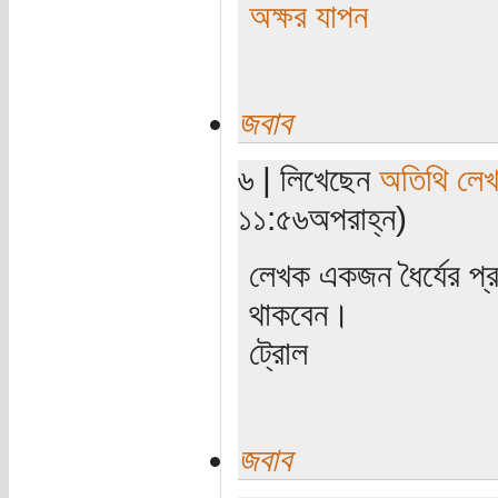
অক্ষর যাপন
জবাব
৬ | লিখেছেন
অতিথি লে
১১:৫৬অপরাহ্ন)
লেখক একজন ধৈর্যের প্রত
থাকবেন।
ট্রোল
জবাব