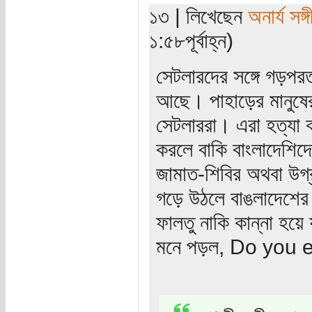
১৩ | লিখেছেন
অনার্য সঙ্
১:৫৮পূর্বাহ্ন)
সেটলারদের সঙ্গে গড়পর
আছে। পাহাড়ের মানুষের
সেটলাররা। এরা হত্যা ক
করলে বাকি বাংলাদেশিদ
জামাত-শিবির অথবা উগ্রব
গড়ে উঠলে বাঙলাদেশের ব
ফালতু নাকি কান্না হয়
মনে পড়ল, Do you 