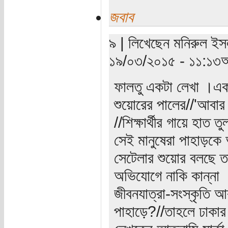
জবাব
৯ | লিখেছেন মনিরুল ইসল
১৯/০৩/২০১৫ - ১১:১৩অ
ফালতু একটা লেখা ।একব
শুয়োরের পালের//'আবার
//শিক্ষার্থীর গায়ে হাত 
সেই মানুষেরা পাহাড়কে 
সেটেলার শুয়োর বলছে 
অভিযোগে নাকি কান্না
জীবনযাত্রা-সংস্কৃতি আ
পাহাড়ে?//তাহলে ঢাকার 