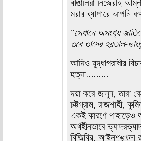
বাঙালিরা নিজেরাই আম্ল
মরার ব্যাপারে আপনি ক
"সেখানে অসংখ‌্য জাতিগো
তবে তাদের হরতাল-ভাংচুর
আমিও যুদ্ধাপরাধীর বিচ
হত্যা.........
দয়া করে জানুন, তারা 
চট্টগ্রাম, রাজশাহী, কু
একই কারণে পাহাড়েও আ
অর্থহীনভাবে ভ্যাদরভ্যা
বিজিবির, আইনশৃঙ্খলা র