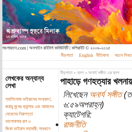
সচলায়তন.com | অনলাইন রাইটার্স কমিউনিটি | কপিরাইট © ২০০৬-২০১৫
নীড়পাতা
English
নীতিমালা
সচলে লিখত
নীড়পাতা
»
ব্লগ
»
অনার্য সঙ্গীত এর ব্লগ
লেখকের অন্যান্য
পাহাড়ে গণহত্যার খলনা
লেখা
লিখেছেন
অনার্য সঙ্গীত
(তা
প্যাপিলোমা ভাইরাসের সংক্রমণ,
৬:৫৯অপরাহ্ন)
জরায়ু মুখের ক্যান্সার এবং আমাদের
ক্যাটেগরি:
মেয়েদের নিরাপত্তা
ভালোবাসার গল্প ৩
রাজনীতি
জিকা ভাইরাস মহামারী: সাবধানে