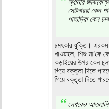
স্থানীয় জীবনযাত্
সেটলাররা কেন পা
পাহাড়িরা কেন ঢা
চমৎকার যুক্তি। এরকম
খাওয়ালে, শিশু মা'কে ক
কড়াইয়ের উপর কেন চুলা ব
গিয়ে বক্তৃতা দিতে পার
গিয়ে বক্তৃতা দিতে পা
লেখকের আতলামি মা