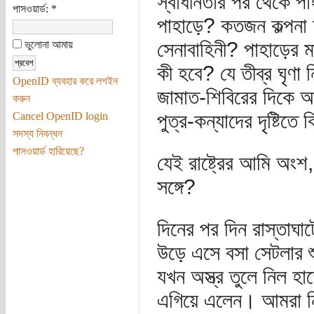
স্বাধীনতার পর থেকে পাহ
পাসওয়ার্ড:
*
পাহাড়ে? কতজন কল্পনা চ
সেনাবাহিনী? পাহাড়ের ম
ভুলোনা আমায়
কী হবে? যে তীব্র ঘৃণা
OpenID ব্যবহার করে লগইন
জামাত-শিবিরের দিকে 
করুন
পুত্র-কন্যাদের দৃষ্টিত
Cancel OpenID login
সদস্য নিবন্ধন
পাসওয়ার্ড হারিয়েছে?
যেই রাষ্ট্রের আমি অংশ,
সঙ্গে?
দিনের পর দিন রাস্তাঘা
উড়ে এসে বসা সেটলার শু
যখন অস্ত্র তুলে নিল হ
এগিয়ে এলেন। আমরা নির্ভ