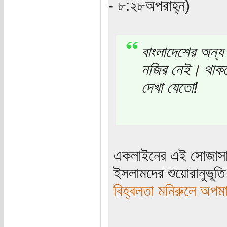
- ৮:২৮অপরাহ্ন)
বাংলাদেশের অন্য
নজির নেই। থাকলে
দেখা যেতো!
একলাইনের এই সোজাসাপ্ট
ইসলামদের শুয়োরানুভূতি
বিহ্বলতা মনিরুলে অপ
_____________