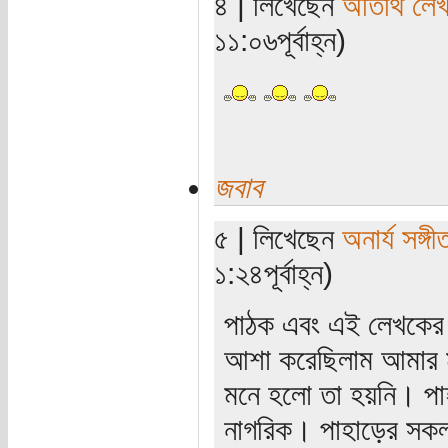
৪ | লিখেছেন
অতিথি লে
১১:০৬পূর্বাহ্ন)
জবাব
৫ | লিখেছেন
অনার্য সঙ্গী
১:২৪পূর্বাহ্ন)
পাঠক এবং এই লেখকের ম
আশা করেছিলাম আমার মূ
মনে হলো তা হয়নি। পাহ
নাগরিক। পাহাড়ের সকল 