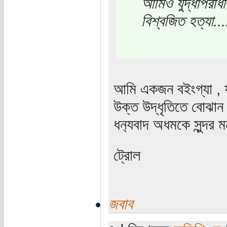
আমিও যুদ্ধাপরাধী
বিশ্বজিত হত্যা....
আমি একজন বইংগ্যা , 
উক্ত উদ্ধৃতিতে বোঝান
ধন‌্যবাদ অধমকে সুন্দর ম
ট্রোল
জবাব