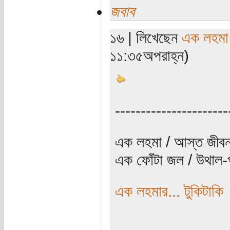
জবাব
১৬ | লিখেছেন
এক লহমা
১১:৩৫অপরাহ্ন)
----------------------
এক লহমা / আস্ত জীবন
এক ফোঁটা জল / উথাল-প
এক লহমার... টুকিটাকি