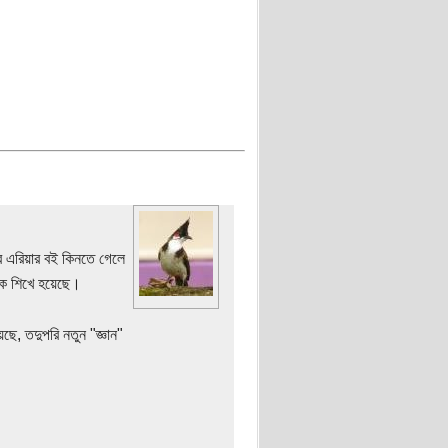
র এরিয়ার বই কিনতে গেলে
েকে শিখে হয়েছে।
ছে, তদুপরি নতুন "জ্ঞান"