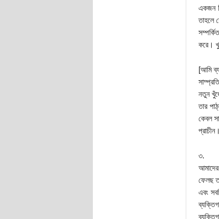
একজন চি
তাহলে স
সম্পর্ক
করে। খু
[আমি ব্
সাম্প্র
নতুন খু
তার পাঠ
কেবল সা
প্রাচীন
৩.
আমাদের 
ফেলছ তা
এবং সবম
ব্যক্তি
ব্যক্তি