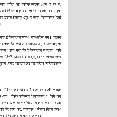
 পর্যায়ে সাম্প্রতিক জ্ঞানের খোঁজ না রাখেন,
বং বিভিন্ন ওষুধ কোম্পানির সরবরাহ করা ওষুধ-
েবল তাদের নিজস্ব ওষুধের জন্য বিশেষভাবে তৈরি
না।
েষ করা চিকিৎসকের জ্ঞানও সাম্প্রতিক নয়। অনেক
ততর পদ্ধতির কথা তারা জানেন না, অনেক ওষুধের
জ্ঞানের পশ্চাৎপদতা কি চিকিৎসকের অবহেলা, নাকি
সকেরা ঠিকই আত্মস্থ করেছেন, কেবল তাদের কাছে
ুষের সেবায় যাচ্ছেন তার অনেকটাই ক্ষতিকরভাবে
ক চিকিৎসাব্যবস্থায় এটি কতভাবে কতটা প্রভাব
েই। চিকিৎসাবিজ্ঞান শিক্ষাব্যবস্থা, চিকিৎসক
ীকার করা এবং গুরুত্ব দিয়ে বিবেচনা করা। আমার
মি বিশেষজ্ঞ নই, সমস্যার গভীরতা বিচার করাও
্রাথমিকভাবে বিবেচ্য হতে পারে।