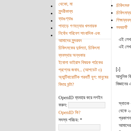
থেকো, মা
চিকিৎসক
সুন্দরীকাব্য
চিকিৎসাব্য
ব্যাঙগ্যাঙ
শিক্ষাব্যবস
পাহাড়ে গণহত্যার খলনায়ক
সববয়সী
নির্বোধ পরিবেশ সাংবাদিক এবং
এই লেখা
আমাদের সুন্দরবন
এই লেখা
চিকিৎসকের দুর্বলতা, চিকিৎসা
ব্যবস্থার অন্ধকার
ইবোলা ভাইরাস বিষয়ক পাঠকের
[১]
প্রশ্নের জবাব... (‌আপডেট ৩)
আধুনিক বি
অ্যান্টিবায়োটিক পরবর্তী যুগ: মানুষের
বিজ্ঞানের 
বিদায় ঘন্টা?
OpenID ব্যবহার করে লগইন
স্নাতক 
করুন:
থেকে ২০
OpenID কি?
প্রকাশন
সদস্য পরিচয়:
*
আমাদের 