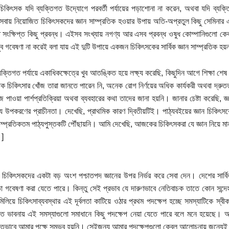
কিৎসক যদি ব্যক্তিগত উদ্যোগে পরবর্তী পর্যায়ের পড়াশোনা না করেন, অথবা যদি ব্যক্তিগত
েবায় নিয়োজিত চিকিৎসকদের জ্ঞান সাম্প্রতিক হওয়ার উপায় অতি-অপ্রতুল কিছু সেমিনার এ
িত সংক্ষিপ্ত কিছু প্রবন্ধ। এইসব সংখ্যায় নগণ্য আর এসব প্রবন্ধ ওষুধ কোম্পানিগুলো ক
ব গবেষণা না করেই বলা যায় এই দুটি উপায়ে একজন চিকিৎসকের সার্বিক জ্ঞান সাম্প্রতিক হয়
যক্তিগত পর্যায়ে একাধিকক্ষেত্রে খুব আতঙ্কিত হয়ে লক্ষ্য করেছি, কিছুদিন আগে শিক্ষা শ
তিক চিকিৎসার খোঁজ তারা জানতে পারেন নি, অনেক রোগ নির্ণয়ের অধিক কার্যকরী অথবা দ্রু
ঁজে পাওয়া পার্শপ্রতিক্রিয়া অথবা ব্যবহারের কথা তাদের জানা হয়নি। জানার চেষ্টা করেছি, 
্য উপকরণের প্রাচীনতা। দেখেছি, প্রাথমিক কারণ দ্বিতীয়টিই। পাঠ্যবইয়ের জ্ঞান চিকিৎ
ম্প্রতিকতম পাঠ্যপুস্তকটি পৌঁছায়নি। আমি দেখেছি, আজকের চিকিৎসকরা যে জ্ঞান নিয়ে মান
।]
চিকিৎসকদের একটা বড় অংশ পশ্চাতপদ জ্ঞানের উপর নির্ভর করে সেবা দেন। দেশের সার্বি
 গবেষণা করা যেতে পারে। কিন্তু সেই প্রভাব যে দারুণভাবে নেতিবাচক তাতে কোন সন্দেহ ন
িলিয়ে চিকিৎসাব্যবস্থার এই দূর্বলতা কাটিয়ে ওঠার প্রথম পদক্ষেপ হচ্ছে সমস্যাটিকে স্ব
গত ভাবনায় এই সমস্যাগুলো সমাধানে কিছু পদক্ষেপ নেয়া যেতে পারে বলে মনে হয়েছে। আ
গতভাবে আমার পক্ষে সম্ভব হয়নি। সেইজন্য আমার পদক্ষেপগুলো কেবল আলোচনায় জন্যেই প