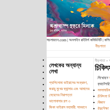
সচলায়তন.com | অনলাইন রাইটার্স কমিউনিটি | ক
নীড়পাতা
নীড়পাতা
»
লেখকের অন্যান্য
চিকিৎ
লেখা
লিখেছেন
অ
প্যাপিলোমা ভাইরাসের সংক্রমণ,
ক্যাটেগরি:
জরায়ু মুখের ক্যান্সার এবং আমাদের
সমসাময়িক
মেয়েদের নিরাপত্তা
চিকিৎসা বি
ভালোবাসার গল্প ৩
বিজ্ঞান
জিকা ভাইরাস মহামারী: সাবধানে
উচ্চশিক্ষা