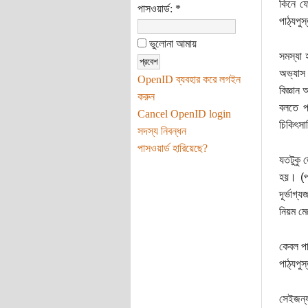
কিনে ফে
পাসওয়ার্ড:
*
পাঠ্যপু
ভুলোনা আমায়
সমস্যা 
অভ্যাস 
OpenID ব্যবহার করে লগইন
বিজ্ঞান
করুন
বলতে প
Cancel OpenID login
চিকিৎসা
সদস্য নিবন্ধন
পাসওয়ার্ড হারিয়েছে?
যতটুকু 
হয়। (পা
দূর্ভাগ
নিয়ম মে
কেবল পা
পাঠ্যপু
সেইজন্য