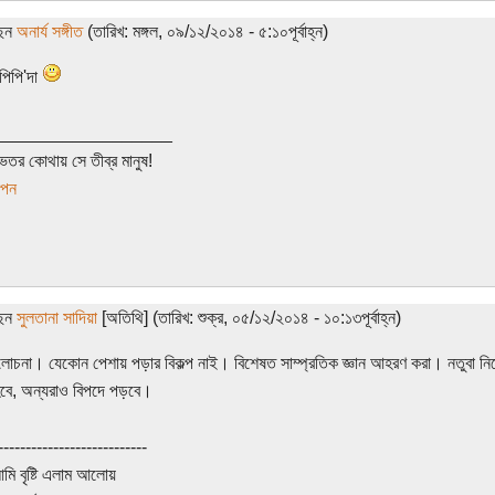
ছেন
অনার্য সঙ্গীত
(তারিখ: মঙ্গল, ০৯/১২/২০১৪ - ৫:১০পূর্বাহ্ন)
 পিপি'দা
__________________
েতর কোথায় সে তীব্র মানুষ!
াপন
ছেন
সুলতানা সাদিয়া
[অতিথি] (তারিখ: শুক্র, ০৫/১২/২০১৪ - ১০:১৩পূর্বাহ্ন)
আলোচনা। যেকোন পেশায় পড়ার বিকল্প নাই। বিশেষত সাম্প্রতিক জ্ঞান আহরণ করা। নতুবা ন
বে, অন্যরাও বিপদে পড়বে।
---------------------------
মি বৃষ্টি এলাম আলোয়