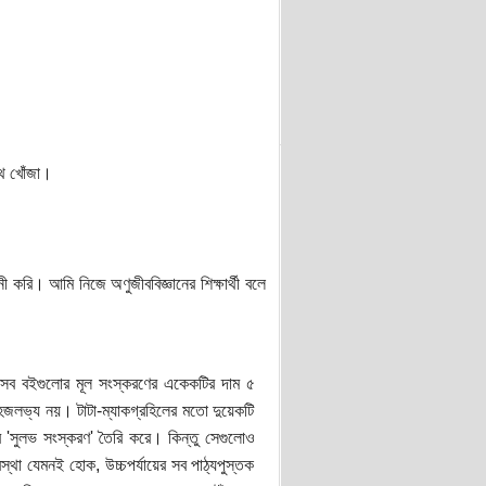
পথ খোঁজা।
 করি। আমি নিজে অণুজীববিজ্ঞানের শিক্ষার্থী বলে
সেইসব বইগুলোর মূল সংস্করণের একেকটির দাম ৫
জলভ্য নয়। টাটা-ম্যাকগ্রহিলের মতো দুয়েকটি
ের 'সুলভ সংস্করণ' তৈরি করে। কিন্তু সেগুলোও
স্থা যেমনই হোক, উচ্চপর্যায়ের সব পাঠ্যপুস্তক