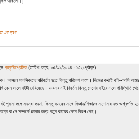
মুক্ত থাকলো।]
গীত এর ব্লগ
ছেন
প্রকৃতিপ্রেমিক
(তারিখ: শুক্র, ০৫/১২/২০১৪ - ৯:২১পূর্বাহ্ন)
টপিক। আসলে মানসিকতার পরিবর্তন হতে কিন্তু পরিবেশ লাগে। নিজের কথাই বলি--আমি আমা
ি কোন সালে বইটা বেরিয়েছে। ভাবনার এই বিবর্তন কিন্তু দেশের বাইরে এসে পরিস্থিতি থ
 বই পুরানা হলে সমস্যা হয়না, কিন্তু সময়ের সাথে বিজ্ঞান/শিক্ষা/জানাশোনায় যত অগ্রগতি হয়ে
 জন্য বা সে সম্পর্কে জানার জন্য নতুন বইয়ের কোন বিকল্প নেই।