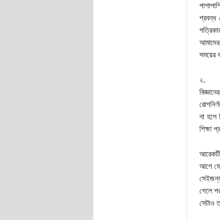
পাশাপাশ
প্রবন্ধ
পত্রিকার
আমাদের 
সময়ের ক
২.
বিজ্ঞান
রোগনির্
না হলে 
শিক্ষা 
আরেকটি 
আগে যে 
সেইজন্য
গেলে পর
সেটাও ত