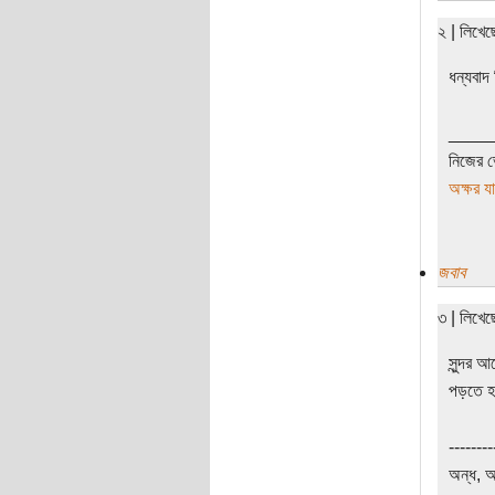
২ | লিখে
ধন্যবাদ
____
নিজের ভ
অক্ষর য
জবাব
৩ | লিখে
সুন্দর 
পড়তে হ
--------
অন্ধ, আ