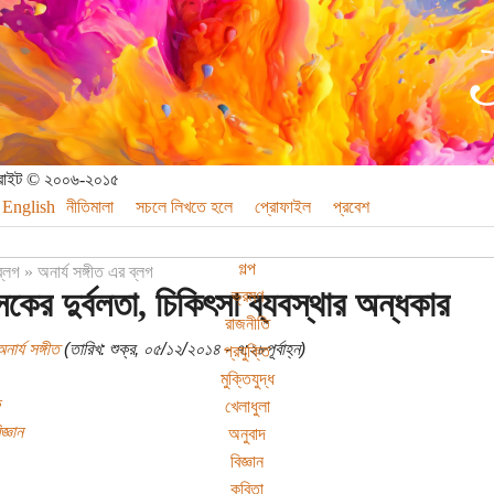
পিরাইট © ২০০৬-২০১৫
English
নীতিমালা
সচলে লিখতে হলে
প্রোফাইল
প্রবেশ
গল্প
ব্লগ
»
অনার্য সঙ্গীত এর ব্লগ
সকের দুর্বলতা, চিকিৎসা ব্যবস্থার অন্ধকার
ভ্রমণ
রাজনীতি
নার্য সঙ্গীত
(তারিখ: শুক্র, ০৫/১২/২০১৪ - ৭:২৮পূর্বাহ্ন)
প্রযুক্তি
মুক্তিযুদ্ধ
খেলাধুলা
জ্ঞান
অনুবাদ
বিজ্ঞান
কবিতা