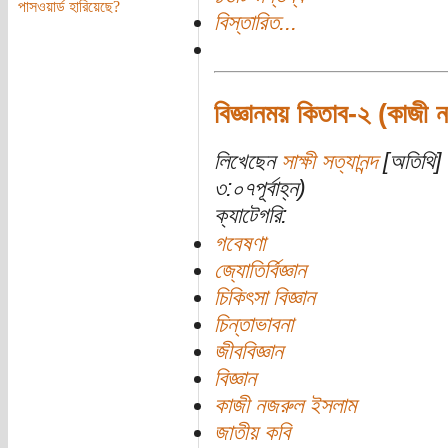
পাসওয়ার্ড হারিয়েছে?
বিস্তারিত...
বিজ্ঞানময় কিতাব-২ (কাজী
লিখেছেন
সাক্ষী সত্যানন্দ
[অতিথি] 
৩:০৭পূর্বাহ্ন)
ক্যাটেগরি:
গবেষণা
জ্যোতির্বিজ্ঞান
চিকিৎসা বিজ্ঞান
চিন্তাভাবনা
জীববিজ্ঞান
বিজ্ঞান
কাজী নজরুল ইসলাম
জাতীয় কবি