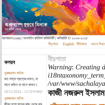
সচলায়তন.com | অনলাইন রাইটার্স কমিউনিটি | কপিরাইট © ২০০৬-২০১৫
নীড়পাতা
English
নীতিমালা
সচলে লিখত
নীড়পাতা
কলরব
Warning
:
Creating d
নুরুজ্জামান মানিক
i18ntaxonomy_term
কত সস্তা স্বপ্নের দাফন, না
/var/www/sachalayat
লাগে কফিন না লাগে কাফন।
কাজী নজরুল ইসলাম
18/11/2024 - 11:31অপরাহ্ন
নুরুজ্জামান মানিক
জীবন হলো মৃত্যুর কাছ থেকে ধার