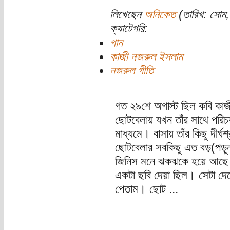
লিখেছেন
অনিকেত
(তারিখ: সোম, 
ক্যাটেগরি:
গান
কাজী নজরুল ইসলাম
নজরুল গীতি
গত ২৯শে অগাস্ট ছিল কবি কাজ
ছোটবেলায় যখন তাঁর সাথে পরি
মাধ্যমে। বাসায় তাঁর কিছু দীর
ছোটবেলার সবকিছু এত বড়(পড়ুন,
জিনিস মনে ঝকঝকে হয়ে আছে। এ
একটা ছবি দেয়া ছিল। সেটা দেখ
পেতাম। ছোট ...