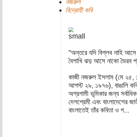
নজরুল
বিদ্রোহী কবি
"অন্তরে যদি বিপ্লব নাহি আসে
বৈশাখি ঝড় আসে নাকো ভৈরব প্
কাজী নজরুল ইসলাম (মে ২৫, ১
আগস্ট ২৯, ১৯৭৬), বাঙালি কবি, স
অগ্রগামী ভূমিকার জন্য সর্বাধ
দেশপ্রেমী এবং বাংলাদেশের জাতী
বাংলাতেই তাঁর কবিতা ও গ...