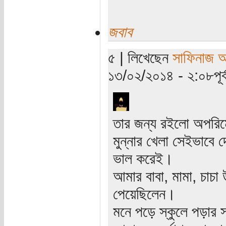
জবাব
৫ | লিখেছেন
সাফিনাজ 
১৩/০২/২০১৪ - ২:০৮পূর্ব
তার জন্য রইলো অপরিমে
মুন্নার খেলা সেইভাবে দ
ভাল করেই।
আমার বাবা, মামা, চাচা 
পেয়েছিলেন।
মনে পড়ে স্কুলে পড়ার 