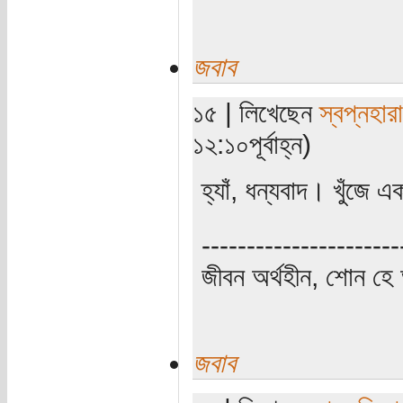
জবাব
১৫ | লিখেছেন
স্বপ্নহারা
১২:১০পূর্বাহ্ন)
হ্যাঁ, ধন্যবাদ। খুঁজে এক
----------------------
জীবন অর্থহীন, শোন হে অ
জবাব