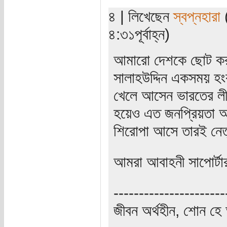
৪ | লিখেছেন
স্বপ্নহারা
(
৪:৩১পূর্বাহ্ন)
আমারো দেশকে ছোট করার
সালাহউদ্দিন একসময় হং
খেলে আসেন ভারতের লীগ
হয়েও এত জনপ্রিয়তা আ
শিরোপা আসে তারই নেত
আমরা আবাহনী সাপোর্টা
----------------------
জীবন অর্থহীন, শোন হে অ