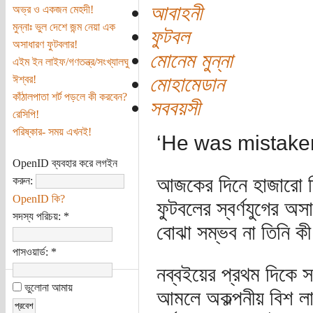
আবাহনী
অভ্র ও একজন মেহদী!
মুন্নাঃ ভুল দেশে জন্ম নেয়া এক
ফুটবল
অসাধারণ ফুটবলার!
মোনেম মুন্না
এইম ইন লাইফ/গণতন্ত্র/সংখ্যালঘু
মোহামেডান
ঈশ্বর!
কাঁঠালপাতা শর্ট পড়লে কী করবেন?
সববয়সী
রেসিপি!
পরিষ্কার- সময় এখনই!
‘He was mistaken
OpenID ব্যবহার করে লগইন
আজকের দিনে হাজারো ক্
করুন:
OpenID কি?
ফুটবলের স্বর্ণযুগের অস
সদস্য পরিচয়:
*
বোঝা সম্ভব না তিনি ক
পাসওয়ার্ড:
*
নব্বইয়ের প্রথম দিকে স
ভুলোনা আমায়
আমলে অকল্পনীয় বিশ লা