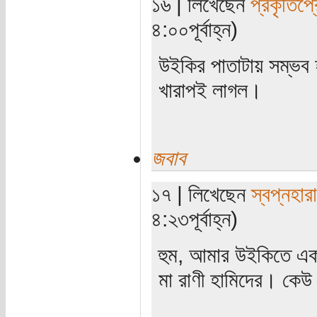
১৬ | লিখেছেন
প্রকৃতিপ্
৪:০০পূর্বাহ্ন)
উইকির পাতাটায় সম্ভব 
খারাপই লাগল।
জবাব
১৭ | লিখেছেন
স্বপ্নহারা
৪:২৩পূর্বাহ্ন)
হুম, আমার উইকিতে একা
মা রাণী হামিদের। কেউ