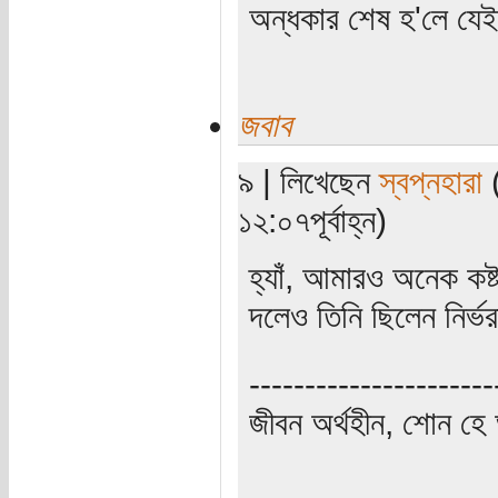
অন্ধকার শেষ হ'লে যে
জবাব
৯ | লিখেছেন
স্বপ্নহারা
(
১২:০৭পূর্বাহ্ন)
হ্যাঁ, আমারও অনেক কষ্
দলেও তিনি ছিলেন নির্ভ
----------------------
জীবন অর্থহীন, শোন হে অ