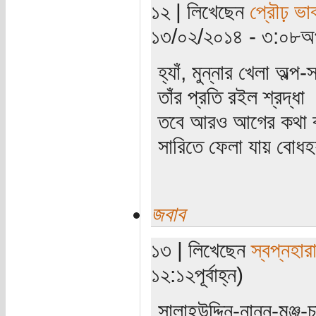
১২ | লিখেছেন
প্রৌঢ় ভা
১৩/০২/২০১৪ - ৩:০৮অপ
হ্যাঁ, মুন্নার খেলা অল্প
তাঁর প্রতি রইল শ্রদ্ধা
তবে আরও আগের কথা বলতে
সারিতে ফেলা যায় বোধ
জবাব
১৩ | লিখেছেন
স্বপ্নহার
১২:১২পূর্বাহ্ন)
সালাহউদ্দিন-নান্নু-মঞ্জ