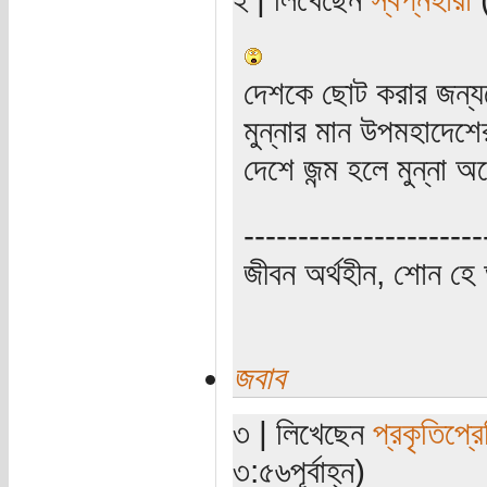
দেশকে ছোট করার জন্যত
মুন্নার মান উপমহাদে
দেশে জন্ম হলে মুন্না
----------------------
জীবন অর্থহীন, শোন হে অ
জবাব
৩ | লিখেছেন
প্রকৃতিপ্র
৩:৫৬পূর্বাহ্ন)