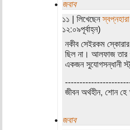
জবাব
১১ | লিখেছেন
স্বপ্নহারা
১২:০৯পূর্বাহ্ন)
নকীব সেইরকম স্কোরার 
ছিল না। আলফাজ তার প
একজন সুযোগসন্ধানী স
----------------------
জীবন অর্থহীন, শোন হে অ
জবাব