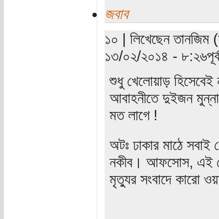
জবাব
১০ | লিখেছেন তানজিম (য
১৩/০২/২০১৪ - ৮:২৬পূর্ব
শুধু খেলোয়াড় হিসেবে
আবাহনীতে দুইজন মুন্না
মত লাগে !
অটঃ ঢাকার মাঠে সবাই 
নকীব। আফসোস, এই লো
মৃত্যুর সংবাদে কারো ওয়