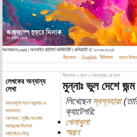
সচলায়তন.com | অনলাইন রাইটার্স কমিউনিটি | কপিরাইট © ২০০৬-২০১৫
নীড়পাতা
English
নীতিমালা
সচলে লিখত
নীড়পাতা
»
ব্লগ
»
স্বপ্নহারা এর ব্লগ
লেখকের অন্যান্য
মুন্নাঃ ভুল দেশে জন
লেখা
লিখেছেন
স্বপ্নহারা
(তারি
গুরুত্বপূর্ণঃ স্তন ক্যান্সার ও
ক্যাটেগরি:
সচেতনতা
যোগ্যতা / সুখীর অপেক্ষা
খেলাধুলা
আমদুধের ভিলেন!
স্মরণ
আটপৌরে দৌড়