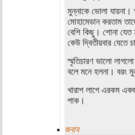
মুন্নাকে ভোলা যায়না
মোহামেডান করতাম তাদের
বেশি কিছু। শোনা যেত 
কেউ দ্বিতীয়বার যেতে 
স্মৃতিচারণ ভালো লাগল
বলে মনে হলনা। বরং মু
খারাপ লাগে এরকম একজন
পাক।
জবাব