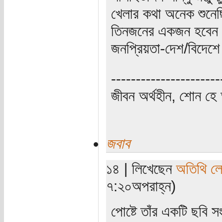
খেলার কথা অনেক শুনেছ
তিনজনের একজন হবেন মুন
জনপ্রিয়তা-দেশ/বিদেশে 
----------------------
জীবন অর্থহীন, শোন হে অ
জবাব
১৪ | লিখেছেন
অতিথি ল
৭:২০অপরাহ্ন)
পোষ্টে তাঁর একটি ছবি