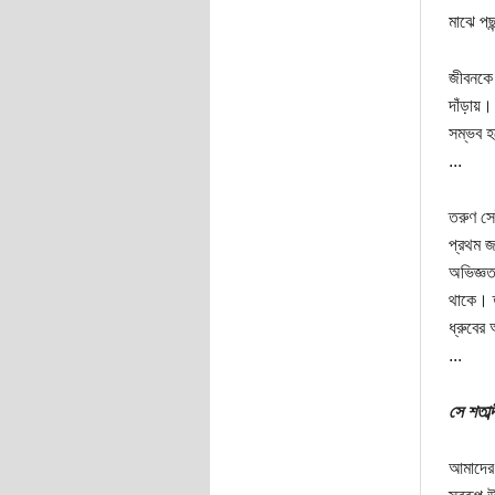
মাঝে পছন
জীবনকে 
দাঁড়ায়।
সম্ভব হ
...
তরুণ সেই
প্রথম জ
অভিজ্ঞত
থাকে। ত
ধ্রুবের
...
সে শতাব
আমাদের 