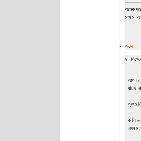
অনেক দূরে
যেখানে আক
জবাব
২ | লিখে
আপনার এ
যাচ্ছে 
প্রথম 
কঠিন ভা
বিষয়বস্ত