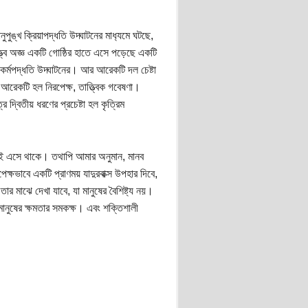
ানুপুঙ্খ ক্রিয়াপদ্ধতি উদ্ঘাটনের মাধ‍্যমে ঘটছে,
ত্বে অজ্ঞ একটি গোষ্ঠির হাতে এসে পড়েছে একটি
 কর্মপদ্ধতি উদ্ঘাটনের। আর আরেকটি দল চেষ্টা
, আরেকটি হল নিরপেক্ষ, তাত্ত্বিক গবেষণা।
 দ্বিতীয় ধরণের প্রচেষ্টা হল কৃত্রিম
েকেই এসে থাকে। তথাপি আমার অনুমান, মানব
েক্ষভাবে একটি প্রাণময় যাদুরবাক্স উপহার দিবে,
তার মাঝে দেখা যাবে, যা মানুষের বৈশিষ্ট‍্য নয়।
ে মানুষের ক্ষমতার সমকক্ষ। এবং শক্তিশালী