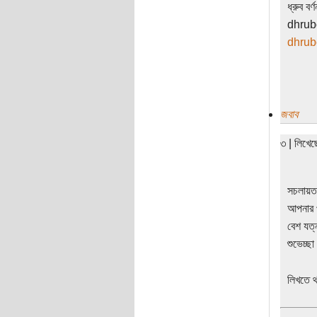
ধ্রুব বর্ণ
dhrub
dhrub
জবাব
৩ | লিখে
সচলায়ত
আপনার প
বেশ যত্
শুভেচ্ছ
লিখতে 