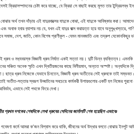
্দসই ক্রিয়াসম্পাদনের চেষ্টা করে যাচ্ছে, যে ক্রিয়া সে বাছাই করছে মূলত তার ইন্দ্রিয়লব্ধ
বোঝার অর্থ তখন দাঁড়ায় এই যাদুরবাক্সের যাদুকে বোঝা, এই যাদুকে আবিষ্কার করা। আমাদে
 এবং অবাক হবার ব‍্যাপার নয় যে, যখন এই যাদুর বাক্স করায়ত্ত হয়ে যাবে অনুপুঙ্খস্তরে, গ
বে সমাজ, দেশ, জাতি, কোন বিশেষ প্রাণীকূল - যেমন মানবজাতি এবং তদ্রুপ যেকোনকিছুর 
 ধ্রুব ও মধ‍্যবয়স্ক বিজ্ঞানী ধ্রুব নির্ঘাত একই সত্তা নয়। দুটি ভিন্ন ব‍্যক্তিত্ব। এমনক
নের সঞ্চিত অনেক স্মৃতি এখন দ্বিতীয়জনের কাছে বিলীয়মান, অন্তত অস্পষ্ট। অন‍্যদিকে
া। ছাত্র ধ্রুব নিজেকে যেভাবে চিনতেন, বিজ্ঞানী ধ্রুব অতীতের সেই ধ্রুবকে তাই সম্ভবত 
াই অতীত-সত্তার স্বরূপ উদ্ঘাটনের সবচেয়ে কার্যকরী উপায়গুলোর একটি হল নিজের পুরনো লে
 আবির্ভাব, এভাবে সেই পথকে ফিরে দেখা।
্দীর প্রথম দশকের শেষদিকে লেখা ধ্রুবের সেদিনের জার্নালটি শেষ হয়েছিল এভাবেঃ
গবেষণা কর্মে আমরা ক’জন বিশ্বাস করে থাকি, জীবনের অর্থ উদ্ধার বলতে বোঝায় ইনপুট আউটপ