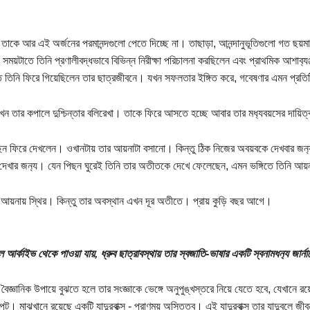
্তা তাকে আর এই অর্জনের পরমানন্দগুলো পেতে দিচ্ছে না। তাছাড়া, আনন্দানুভূতিগুলো গত ছয়
সময়টাতে তিনি প্রণালীবদ্ধভাবে বিভিন্ন নিরীক্ষা পরিচালনা করছিলেন এবং প্রাথমিক আশাব‍্
 তিনি ফিরে গিয়েছিলেন তার ছাত্রজীবনে। যখন সফলতার ইঙ্গিত করে, গবেষণার এমন প্রতি
এখন তার কপালে দুশ্চিন্তার বলিরেখা। তাকে ফিরে আসতে হচ্ছে আবার তার মধ‍্যবয়সের দায়িত্ব
িছন ফিরে দেখলেন। ওখানটায় তার আয়নাটা বসানো। কিন্তু ঠিক নিজের অবয়বকে দেখবার জন
 দেখার জন‍্য। যেন পিছন ঘুরেই তিনি তার অতীতকে দেখে ফেলেছেন, এমন ভঙ্গিতে তিনি আ
্টি আয়নায় স্থির। কিন্তু তার অবস্থান এখন দূর অতীতে। প্রায় কুড়ি বছর আগে।
ল আর্কাইভ থেকে পাওয়া যায়, ধ্রুব ছাত্রাবস্থায় তার স্বজাতি-ভাষার একটি স্বনামধন‍্য জার্ন
ৈজ্ঞানিক উপায়ে বুঝতে হলে তার সংজ্ঞাকে ভেঙ্গে অনুপুঙ্খস্তরে নিয়ে যেতে হবে, যেখানে রয়ে
ুট। মাঝখানে রয়েছে একটি যাদুরবাক্স - প্রাণময় অস্তিত্ব। এই যাদুরবাক্স তার যাদুবলে জ