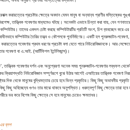
উদ্ঘাটন, অথবা অনুরূপ প্রাণময় অস্তিত্বের উদ্ভাবন।
রবাক্স করায়ত্তের প্রচেষ্টার ক্ষেত্রে অবদান যেমন মানুষ বা অন‍্যান‍্য প্রাণীর মস্তিষ্কের পুঙ্খ
িরপেক্ষ, তাত্ত্বিক গবেষণার মাধ‍্যমেও ঘটছে। অনেকটা এভাবে চিন্তা করা যায়, যেন গণনাতত্
কম্পিউটার। তাদের একদল চেষ্টা করছে কম্পিউটারটির প্রতিটি অংশ, চিপ ব‍্যবচ্ছেদ করে এর
াধীনভাবে কম্পিউটার তৈরির তত্ত্ব ও কৌশলকে পুনর্নির্মাণের। একটি হল পুনরুদ্ঘাটন-গবেষণা
্স করায়ত্তের গবেষণায় প্রথম ধরণের প্রচেষ্টা বলা যেতে পারে নিউরোবিজ্ঞানকে। আর সেক্ষেত্রে
্তার গবেষণা বা এ.আই. (আর্টিফিশল ইন্টেলিজান্স)।
্ষ’, তাত্ত্বিক গবেষণার দর্শন এবং অনুপ্রেরণা অনেক সময় পুনরুদ্ঘাটন-গবেষণার লব্ধফল থ
ের ক্রিয়াপদ্ধতি নিউরোবিজ্ঞান সম্পূর্ণরূপে বুঝে উঠার আগেই এআইয়ের তাত্ত্বিক গবেষণা নিরপ
্ট্যের দিক থেকে মানুষের বুদ্ধিমত্তার চেয়ে হবে ভিন্ন প্রকৃতির। কিছু কিছু অভাবনীয় প্রকৃতি 
কিছু কিছু অবিচ্ছেদ‍্য গুণও তার মাঝে থাকবে অনুপস্থিত। গুরুত্বপূর্ণ কিছু ক্ষেত্রে তারা হব
ক শরীরে ভর করে বিশেষ কিছু ক্ষেত্রে সে হবে মানুষের চেয়েও ক্ষমতাধর।
ন এর ব্লগ