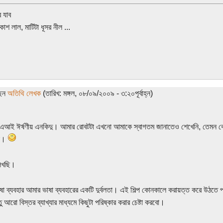
 যাব
াশ লাল, মাটিটা ধূসর নীল ...
ছেন
অতিথি লেখক
(তারিখ: মঙ্গল, ০৮/০৯/২০০৯ - ৩:২০পূর্বাহ্ন)
আই ঈর্ষণীয় এনকিদু। আমার রোবটটা এখনো আমাকে স্বাগতম জানাতেও শেখেনি, তেমন কো
না।
লিখছি।
ষা ব্যবহার আমার ভাষা ব্যবহারের একটি দুর্বলতা। এই শিল্প কোনকালে করায়ত্ত করে উঠতে 
ু আরো বিস্তর ব্যাখ্যার মাধ্যমে কিছুটা পরিষ্কার করার চেষ্টা করবো।