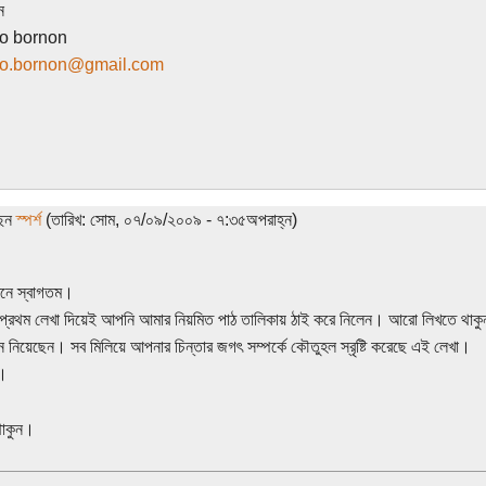
ন
o bornon
o.bornon@gmail.com
ছেন
স্পর্শ
(তারিখ: সোম, ০৭/০৯/২০০৯ - ৭:৩৫অপরাহ্ন)
নে স্বাগতম।
্রথম লেখা দিয়েই আপনি আমার নিয়মিত পাঠ তালিকায় ঠাই করে নিলেন। আরো লিখতে থাকুন
ন নিয়েছেন। সব মিলিয়ে আপনার চিন্তার জগৎ সম্পর্কে কৌতুহল স্রৃষ্টি করেছে এই লেখা।
া।
থাকুন।