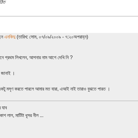
ঠিত
ছেন
এনকিদু
(তারিখ: সোম, ০৭/০৯/২০০৯ - ৭:২০অপরাহ্ন)
ে প্রথম লিখলেন, আপনার নাম আগে দেখি নি ?
 জানাই ।
একটু মসৃণ করতে পারলে আমার মত যারা, এআই নাই তারাও বুঝতে পারত ।
 যাব
াশ লাল, মাটিটা ধূসর নীল ...