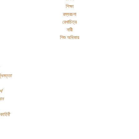
শিক্ষা
রম্যরচনা
রেখাচিত্র
নারী
শিশু অধিকার
্ধিমত্তা
্থ
ঞান
পকাহিনী