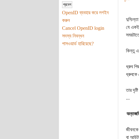
OpenID ব্যবহার করে লগইন
দুশ্চিন
করুন
যে একই 
Cancel OpenID login
সময়টাতে
সদস্য নিবন্ধন
পাসওয়ার্ড হারিয়েছে?
কিন্তু 
ধ্রুব প
ধ্রুবকে
তার দৃষ
...
অন্তর্জা
জীবনকে ব
বা আউটপ