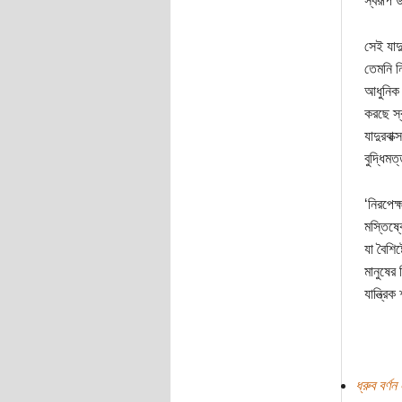
স্বরূপ 
সেই যাদু
তেমনি ন
আধুনিক 
করছে স্ব
যাদুরবাক
বুদ্ধিমত
‘নিরপেক
মস্তিষ্ক
যা বৈশিষ
মানুষের 
যান্ত্রি
ধ্রুব বর্ণ