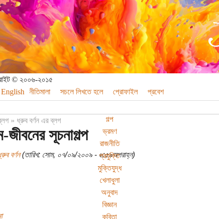
পিরাইট © ২০০৬-২০১৫
English
নীতিমালা
সচলে লিখতে হলে
প্রোফাইল
প্রবেশ
গল্প
ব্লগ
»
ধ্রুব বর্ণন এর ব্লগ
ম-জীবনের সূচনাগল্প
ভ্রমণ
রাজনীতি
্রুব বর্ণন
(তারিখ: সোম, ০৭/০৯/২০০৯ - ৬:৫৯অপরাহ্ন)
প্রযুক্তি
মুক্তিযুদ্ধ
খেলাধুলা
অনুবাদ
বিজ্ঞান
া
কবিতা