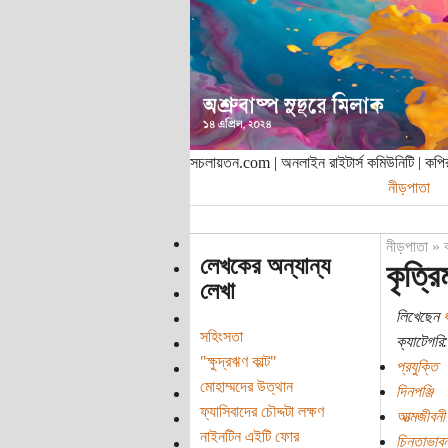
সচলায়তন.com | অনলাইন রাইটার্স কমিউনিটি | ক
নীড়পাতা
নীড়পাতা
»
লেখকের অন্যান্য
কৃত্রি
লেখা
লিখেছেন
ধ
সহিংসতা
ক্যাটেগরি:
"ক্ষুদ্রঋণ কাল্ট"
প্রযুক্তি
মোহাম্মদের উত্থান
দিনপঞ্জি
ফ্যাসিবাদের চৌদ্দটা লক্ষণ
আত্মজীবনী
নাইনটিন এইটি ফোর
চিন্তাভাবন