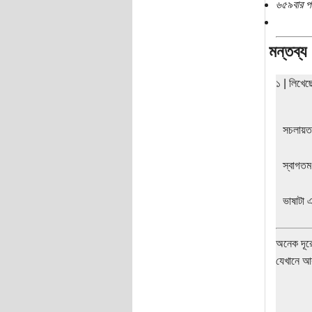
৬৫৯বার প
মন্তব্য
১ | লিখে
সচলায়তন
স্বাগতম
ভাষাটা 
অনেক দূরে
যেখানে আক