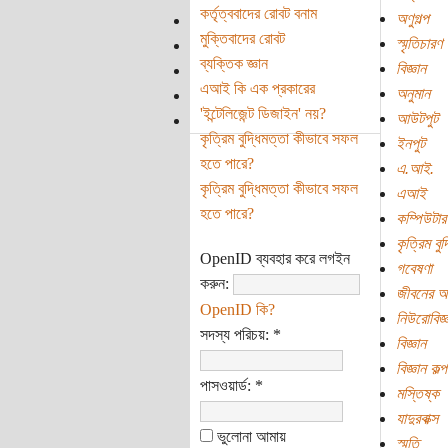
কর্তৃত্ববাদের রোবট বনাম
অণুগল্প
মুক্তিবাদের রোবট
স্মৃতিচারণ
ব্যক্তিক জ্ঞান
বিজ্ঞান
এআই কি এক প্রকারের
অনুমান
'ইন্টেলিজেন্ট ডিজাইন' নয়?
আউটপুট
কৃত্রিম বুদ্ধিমত্তা কীভাবে সফল
ইনপুট
হতে পারে?
এ.আই.
কৃত্রিম বুদ্ধিমত্তা কীভাবে সফল
এআই
হতে পারে?
কম্পিউটার
কৃত্রিম বুদ
OpenID ব্যবহার করে লগইন
গবেষণা
করুন:
জীবনের অর
OpenID কি?
নিউরোবিজ্
সদস্য পরিচয়:
*
বিজ্ঞান
বিজ্ঞান কল্
পাসওয়ার্ড:
*
মস্তিষ্ক
যাদুরবাক্স
ভুলোনা আমায়
স্মৃতি