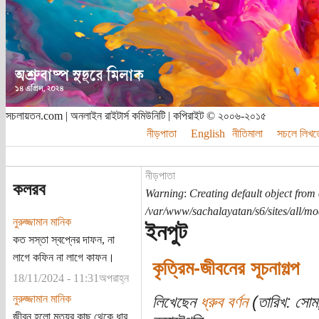
সচলায়তন.com | অনলাইন রাইটার্স কমিউনিটি | কপিরাইট © ২০০৬-২০১৫
নীড়পাতা
English
নীতিমালা
সচলে লিখত
নীড়পাতা
কলরব
Warning
:
Creating default object from
/var/www/sachalayatan/s6/sites/all/m
নুরুজ্জামান মানিক
ইনপুট
কত সস্তা স্বপ্নের দাফন, না
লাগে কফিন না লাগে কাফন।
কৃত্রিম-জীবনের সূচনাগল্প
18/11/2024 - 11:31অপরাহ্ন
নুরুজ্জামান মানিক
লিখেছেন
ধ্রুব বর্ণন
(তারিখ: সোম
জীবন হলো মৃত্যুর কাছ থেকে ধার