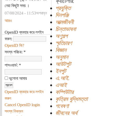
ক্যাটেগরি:
নেয়া কিছুটা সময় ।
প্রযুক্তি
07/08/2024 - 11:53অপরাহ্ন
দিনপঞ্জি
আরও
আত্মজীবনী
চিন্তাভাবনা
OpenID ব্যবহার করে লগইন
অণুগল্প
করুন:
স্মৃতিচারণ
OpenID কি?
বিজ্ঞান
সদস্য পরিচয়:
*
অনুমান
আউটপুট
পাসওয়ার্ড:
*
ইনপুট
এ.আই.
ভুলোনা আমায়
এআই
কম্পিউটার
OpenID ব্যবহার করে লগইন
কৃত্রিম বুদ্ধিমত্তা
করুন
Cancel OpenID login
গবেষণা
সদস্য নিবন্ধন
জীবনের অর্থ