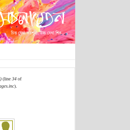
)
(line
34
of
ages.inc
).