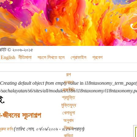
পিরাইট © ২০০৬-২০১৫
English
নীতিমালা
সচলে লিখতে হলে
প্রোফাইল
প্রবেশ
গল্প
ভ্রমণ
Creating default object from empty value
in
i18ntaxonomy_term_page(
রাজনীতি
sachalayatan/s6/sites/all/modules/i18n/i18ntaxonomy/i18ntaxonomy.p
.
প্রযুক্তি
মুক্তিযুদ্ধ
খেলাধুলা
ম-জীবনের সূচনাগল্প
অনুবাদ
বিজ্ঞান
্রুব বর্ণন
(তারিখ: সোম, ০৭/০৯/২০০৯ - ৬:৫৯অপরাহ্ন)
কবিতা