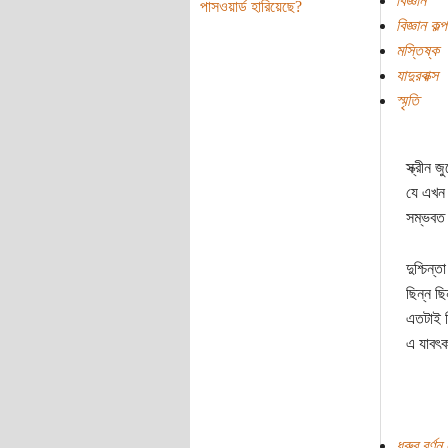
বিজ্ঞান
পাসওয়ার্ড হারিয়েছে?
বিজ্ঞান কল্
মস্তিষ্ক
যাদুরবাক্স
স্মৃতি
স্ক্রীন
যে এখন 
সম্ভবত 
দুশ্চিন্
ছিন্ন ছ
এতটাই ব
এ যাবৎক
ধ্রুব বর্ণ