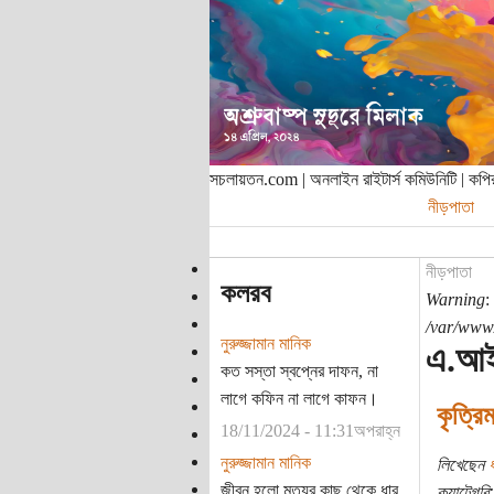
সচলায়তন.com | অনলাইন রাইটার্স কমিউনিটি | ক
নীড়পাতা
নীড়পাতা
কলরব
Warning
:
/var/www/
নুরুজ্জামান মানিক
এ.আই
কত সস্তা স্বপ্নের দাফন, না
লাগে কফিন না লাগে কাফন।
কৃত্রি
18/11/2024 - 11:31অপরাহ্ন
নুরুজ্জামান মানিক
লিখেছেন
ধ
জীবন হলো মৃত্যুর কাছ থেকে ধার
ক্যাটেগরি: