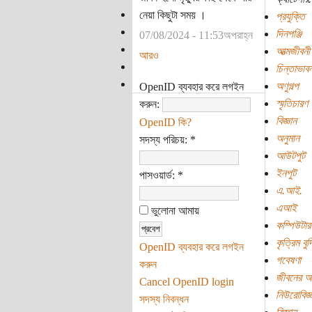
নেয়া কিছুটা সময় ।
প্রযুক্তি
দিনপঞ্জি
07/08/2024 - 11:53অপরাহ্ন
আত্মজীবনী
আরও
চিন্তাভাবন
অণুগল্প
OpenID ব্যবহার করে লগইন
স্মৃতিচারণ
করুন:
বিজ্ঞান
OpenID কি?
অনুমান
সদস্য পরিচয়:
*
আউটপুট
ইনপুট
পাসওয়ার্ড:
*
এ.আই.
এআই
ভুলোনা আমায়
কম্পিউটার
কৃত্রিম বুদ
OpenID ব্যবহার করে লগইন
গবেষণা
করুন
জীবনের অর
Cancel OpenID login
নিউরোবিজ্
সদস্য নিবন্ধন