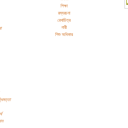
শিক্ষা
রম্যরচনা
রেখাচিত্র
নারী
া
শিশু অধিকার
্ধিমত্তা
্থ
ঞান