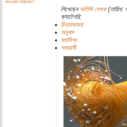
পাসওয়ার্ড হারিয়েছে?
লিখেছেন
অতিথি লেখক
(তারিখ: ম
ক্যাটেগরি:
চিন্তাভাবনা
অনুবাদ
মহাবিশ্ব
সববয়সী