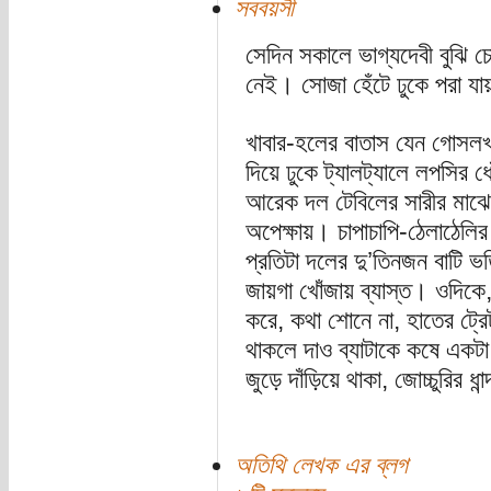
সববয়সী
সেদিন সকালে ভাগ্যদেবী বুঝি 
নেই। সোজা হেঁটে ঢুকে পরা য
খাবার-হলের বাতাস যেন গোসলখ
দিয়ে ঢুকে ট্যালট্যালে লপসির 
আরেক দল টেবিলের সারীর মাঝের
অপেক্ষায়। চাপাচাপি-ঠেলাঠেলির 
প্রতিটা দলের দু’তিনজন বাটি ভর
জায়গা খোঁজায় ব্যাস্ত। ওদিকে,
করে, কথা শোনে না, হাতের ট্র
থাকলে দাও ব্যাটাকে কষে এক
জুড়ে দাঁড়িয়ে থাকা, জোচ্চুরির ধান্
অতিথি লেখক এর ব্লগ