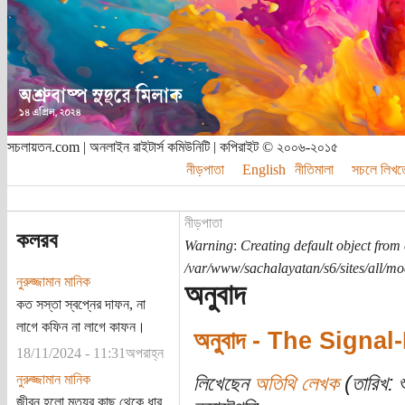
সচলায়তন.com | অনলাইন রাইটার্স কমিউনিটি | কপিরাইট © ২০০৬-২০১৫
নীড়পাতা
English
নীতিমালা
সচলে লিখত
নীড়পাতা
কলরব
Warning
:
Creating default object from
/var/www/sachalayatan/s6/sites/all/m
নুরুজ্জামান মানিক
অনুবাদ
কত সস্তা স্বপ্নের দাফন, না
লাগে কফিন না লাগে কাফন।
অনুবাদ - The Signa
18/11/2024 - 11:31অপরাহ্ন
নুরুজ্জামান মানিক
লিখেছেন
অতিথি লেখক
(তারিখ: শ
জীবন হলো মৃত্যুর কাছ থেকে ধার