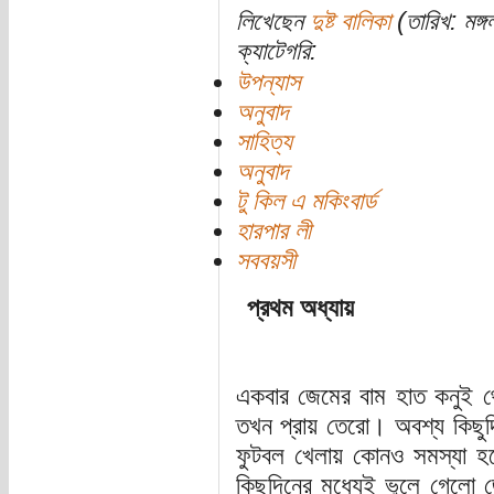
লিখেছেন
দুষ্ট বালিকা
(তারিখ: মঙ্গ
ক্যাটেগরি:
উপন্যাস
অনুবাদ
সাহিত্য
অনুবাদ
টু কিল এ মকিংবার্ড
হারপার লী
সববয়সী
প্রথম অধ্যায়
একবার জেমের বাম হাত কনুই 
তখন প্রায় তেরো। অবশ্য কিছু
ফুটবল খেলায় কোনও সমস্যা হ
কিছুদিনের মধ্যেই ভুলে গেলো