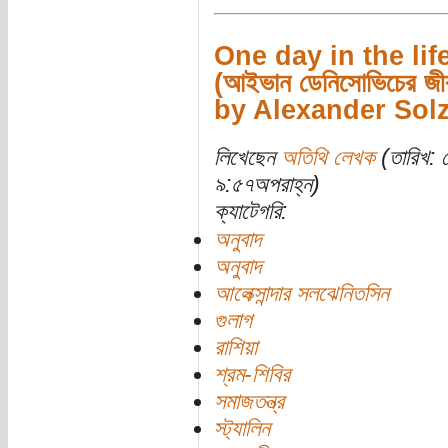
One day in the lif
(আইভান ডেনিসোভিচের জীব
by Alexander Sol
লিখেছেন
অতিথি লেখক
(তারিখ: 
৯:৫৭অপরাহ্ন)
ক্যাটেগরি:
অনুবাদ
অনুবাদ
আলেক্সান্দার সলঝেনিতসিন
গুলাগ
রাশিয়া
শ্রম-শিবির
সমাজতন্ত্র
স্ট্যালিন