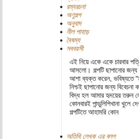
রম্যরচনা
অণুগল্প
অনুবাদ
নীল পাহাড়
বৈষম্য
সববয়সী
এই নিয়ে একে একে চারবার পত্রি
আসলো। গল্পটি ছাপানোর জন্য
আশা ব্যক্ত করেন, ভবিষ্যতে "ম
নিশ্চই ছাপানোর জন্য বিবেচন
বিদ্ধ হল আমার হৃদয়ের তরুন ল
কোনবারই পান্ডুলিপিখানা খুলে
গল্পটিতে আহামরি কোন
অতিথি লেখক এর ব্লগ