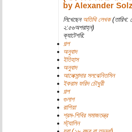
by Alexander Sol
লিখেছেন
অতিথি লেখক
(তারিখ: 
২:৫৬অপরাহ্ন)
ক্যাটেগরি:
গল্প
অনুবাদ
ইতিহাস
অনুবাদ
আলেক্সান্দার সলঝেনিতসিন
ইকরাম ফরিদ চৌধুরী
গল্প
গুলাগ
রাশিয়া
শ্রম-শিবির সমাজতন্ত্র
স্ট্যালিন
যুবা (১৮ বছর বা তদুর্দ্ধ)