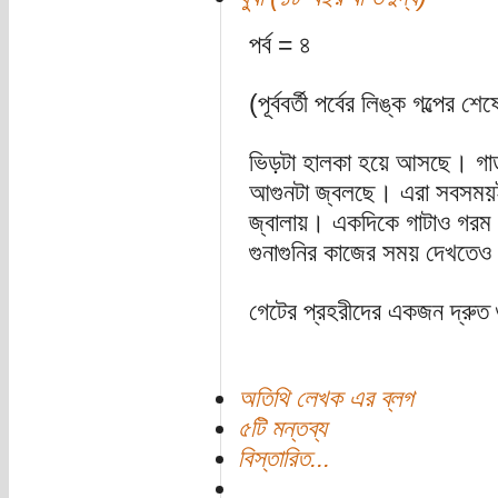
পর্ব = ৪
(পূর্ববর্তী পর্বের লিঙ্ক গল্পের শেষ
ভিড়টা হালকা হয়ে আসছে। গার্
আগুনটা জ্বলছে। এরা সবসময়ই 
জ্বালায়। একদিকে গাটাও গরম 
গুনাগুনির কাজের সময় দেখতেও 
গেটের প্রহরীদের একজন দ্রুত গ
অতিথি লেখক এর ব্লগ
৫টি মন্তব্য
বিস্তারিত...