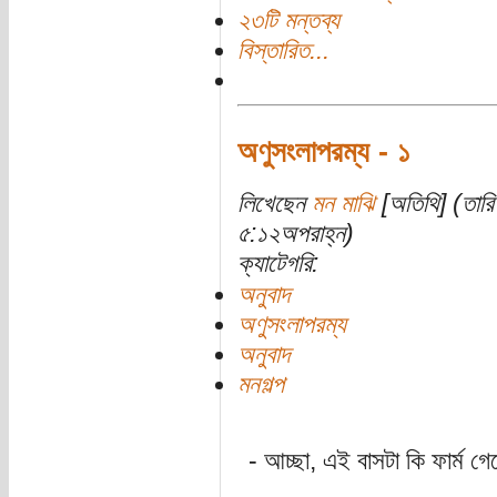
২৩টি মন্তব্য
বিস্তারিত...
অণুসংলাপরম্য - ১
লিখেছেন
মন মাঝি
[অতিথি] (তারি
৫:১২অপরাহ্ন)
ক্যাটেগরি:
অনুবাদ
অণুসংলাপরম্য
অনুবাদ
মনগল্প
- আচ্ছা, এই বাসটা কি ফার্ম গে