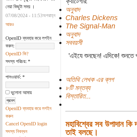
ক্যাটেগরি:
নেয়া কিছুটা সময় ।
অনুবাদ
07/08/2024 - 11:53অপরাহ্ন
Charles Dickens
আরও
The Signal-Man
অনুবাদ
OpenID ব্যবহার করে লগইন
সববয়সী
করুন:
OpenID কি?
'এইযে শুনছেন! এদিকে! শুনতে
সদস্য পরিচয়:
*
পাসওয়ার্ড:
*
অতিথি লেখক এর ব্লগ
৮টি মন্তব্য
ভুলোনা আমায়
বিস্তারিত...
OpenID ব্যবহার করে লগইন
করুন
মহাবিশ্বের সব উপাদান কি 
Cancel OpenID login
তাই বলছে।
সদস্য নিবন্ধন