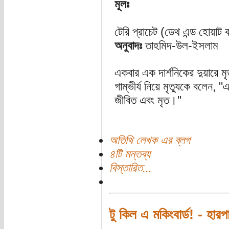
মূলঃ
টেরি প্রাচেট (ডেথ এন্ড হোয়াট 
অনুবাদঃ
তাহমিদ-উল-ইসলাম
একবার এক দার্শনিকের দুয়ারে ম
গাম্ভীর্য নিয়ে মৃত্যুকে বলেন
জীবিত এবং মৃত।"
অতিথি লেখক এর ব্লগ
৪টি মন্তব্য
বিস্তারিত...
টু কিল এ মকিংবার্ড! - হারপ