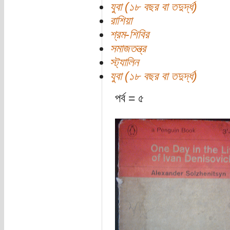
যুবা (১৮ বছর বা তদুর্দ্ধ)
রাশিয়া
শ্রম-শিবির
সমাজতন্ত্র
স্ট্যালিন
যুবা (১৮ বছর বা তদুর্দ্ধ)
পর্ব = ৫