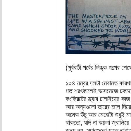
(পূর্ববর্তী পর্বের লিঙ্ক গল্পের শেষ
১০৪ নম্বর দলটা মেরামত কারখা
গত শরৎকালেই ঘসেমেজে চকচকে
কংক্রিটের স্ল্যাব ঢালাইয়ের কাজ
আর অন্যগুলো তারের জাল দিয়ে 
অনেক উঁচু আর মেঝেটা শুধুই ম
থাকতো, যদি না কয়লা জ্বালিয়ে 
জন্য নয়, স্ল্যাবগুলো যাতে তার