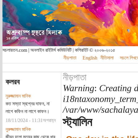
সচলায়তন.com | অনলাইন রাইটার্স কমিউনিটি | কপিরাইট © ২০০৬-২০১৫
নীড়পাতা
English
নীতিমালা
সচলে লিখত
নীড়পাতা
কলরব
Warning
:
Creating d
নুরুজ্জামান মানিক
i18ntaxonomy_term
কত সস্তা স্বপ্নের দাফন, না
/var/www/sachalayat
লাগে কফিন না লাগে কাফন।
স্ট্যালিন
18/11/2024 - 11:31অপরাহ্ন
নুরুজ্জামান মানিক
জীবন হলো মৃত্যুর কাছ থেকে ধার