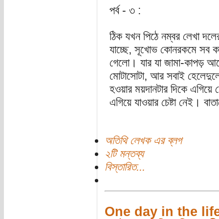
পর্ব - ৩ :
ঠিক যখন পিঠে নম্বর লেখা দলের
যাচ্ছে, সূখোভ কোনরকমে সব ক
গেলো। যার যা জামা-কাপড় আছে
মোটাসোটা, আর সবাই হেলেদু
হওয়ার ময়দানটার দিকে এগিয়ে
এগিয়ে যাওয়ার চেষ্টা নেই। বাত
অতিথি লেখক এর ব্লগ
২টি মন্তব্য
বিস্তারিত...
One day in the lif