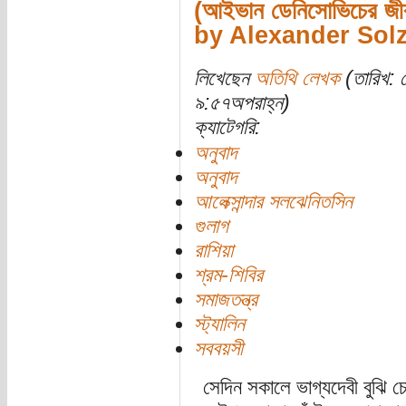
(আইভান ডেনিসোভিচের জীব
by Alexander Sol
লিখেছেন
অতিথি লেখক
(তারিখ: 
৯:৫৭অপরাহ্ন)
ক্যাটেগরি:
অনুবাদ
অনুবাদ
আলেক্সান্দার সলঝেনিতসিন
গুলাগ
রাশিয়া
শ্রম-শিবির
সমাজতন্ত্র
স্ট্যালিন
সববয়সী
সেদিন সকালে ভাগ্যদেবী বুঝি 