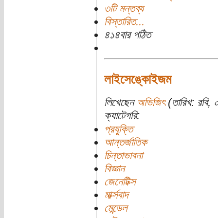
৩টি মন্তব্য
বিস্তারিত...
৪১৪বার পঠিত
লাইসেঙ্কোইজম
লিখেছেন
অভিজিৎ
(তারিখ: রবি, ০
ক্যাটেগরি:
প্রযুক্তি
আন্তর্জাতিক
চিন্তাভাবনা
বিজ্ঞান
জেনেটিক্স
মার্ক্সবাদ
মেন্ডেল