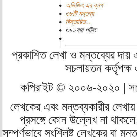
অভিজিৎ এর ব্লগ
৩৮টি মন্তব্য
বিস্তারিত...
৩৮৮বার পঠিত
প্রকাশিত লেখা ও মন্তব্যের দায় 
সচলায়তন কর্তৃপক্
কপিরাইট © ২০০৬-২০২০ | সচ
লেখকের এবং মন্তব্যকারীর লেখায়
প্রসঙ্গে কোন উল্লেখ না থাকলে স
সম্পূর্ণভাবে সংশ্লিষ্ট লেখকের বা মন