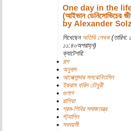
One day in the lif
(আইভান ডেনিসোভিচের জীব
by Alexander Sol
লিখেছেন
অতিথি লেখক
(তারিখ: 
১১:৪০অপরাহ্ন)
ক্যাটেগরি:
গল্প
অনুবাদ
আলেক্সান্দার সলঝেনিতসিন
ইকরাম ফরিদ চৌধুরী
গুলাগ
রাশিয়া
শ্রম-শিবির সমাজতন্ত্র
স্ট্যালিন
সববয়সী