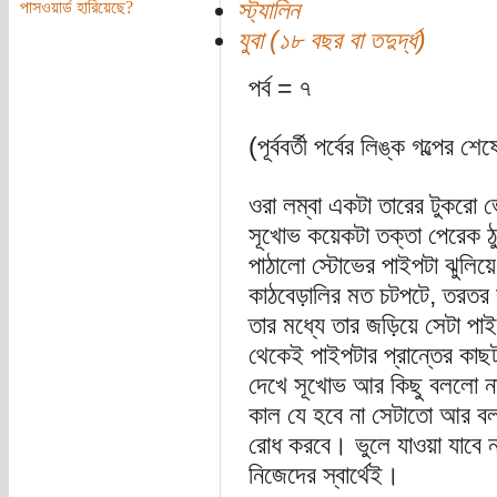
স্ট্যালিন
পাসওয়ার্ড হারিয়েছে?
যুবা (১৮ বছর বা তদুর্দ্ধ)
পর্ব = ৭
(পূর্ববর্তী পর্বের লিঙ্ক গল্পের শেষ
ওরা লম্বা একটা তারের টুকরো 
সূখোভ কয়েকটা তক্তা পেরেক ঠ
পাঠালো স্টোভের পাইপটা ঝুলিয়
কাঠবেড়ালির মত চটপটে, তরতর ক
তার মধ্যে তার জড়িয়ে সেটা পাই
থেকেই পাইপটার প্রান্তের কাছ
দেখে সূখোভ আর কিছু বললো ন
কাল যে হবে না সেটাতো আর বলা
রোধ করবে। ভুলে যাওয়া যাবে না
নিজেদের স্বার্থেই।