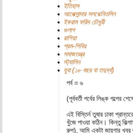
ইতিহাস
আলেক্সান্দার সলঝেনিতসিন
ইকরাম ফরিদ চৌধুরী
গুলাগ
রাশিয়া
শ্রম-শিবির
সমাজতন্ত্র
স্ট্যালিন
যুবা (১৮ বছর বা তদুর্দ্ধ)
পর্ব = ৬
(পূর্ববর্তী পর্বের লিঙ্ক গল্পের শেষ
এই বিস্তির্ন তুষার ঢাকা প্রান
খুঁজে পাওয়া কঠিন। কিন্তু কিল্
রুপ), আমি একটা জায়গার খবর জা