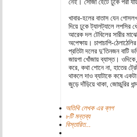
নেই। সোজা হেঁটে ঢুকে পরা য
খাবার-হলের বাতাস যেন গোসলখ
দিয়ে ঢুকে ট্যালট্যালে লপসির 
আরেক দল টেবিলের সারীর মাঝের
অপেক্ষায়। চাপাচাপি-ঠেলাঠেলির 
প্রতিটা দলের দু’তিনজন বাটি ভর
জায়গা খোঁজায় ব্যাস্ত। ওদিকে,
করে, কথা শোনে না, হাতের ট্র
থাকলে দাও ব্যাটাকে কষে এক
জুড়ে দাঁড়িয়ে থাকা, জোচ্চুরির ধান্
অতিথি লেখক এর ব্লগ
৮টি মন্তব্য
বিস্তারিত...