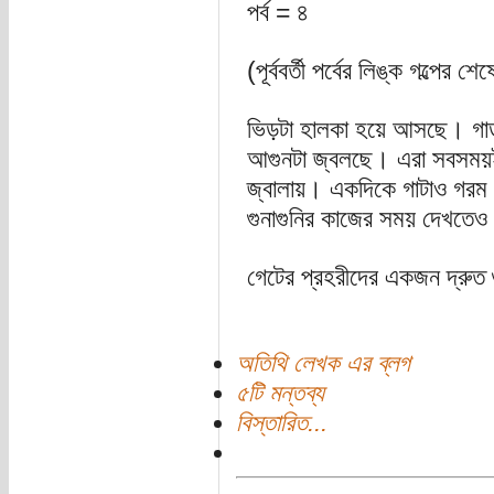
পর্ব = ৪
(পূর্ববর্তী পর্বের লিঙ্ক গল্পের শেষ
ভিড়টা হালকা হয়ে আসছে। গার্
আগুনটা জ্বলছে। এরা সবসময়ই 
জ্বালায়। একদিকে গাটাও গরম 
গুনাগুনির কাজের সময় দেখতেও 
গেটের প্রহরীদের একজন দ্রুত গ
অতিথি লেখক এর ব্লগ
৫টি মন্তব্য
বিস্তারিত...