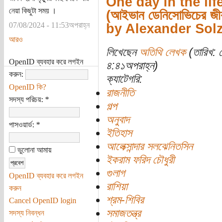
One day in the lif
নেয়া কিছুটা সময় ।
(আইভান ডেনিসোভিচের জীব
07/08/2024 - 11:53অপরাহ্ন
by Alexander Sol
আরও
লিখেছেন
অতিথি লেখক
(তারিখ: 
OpenID ব্যবহার করে লগইন
৪:৪১অপরাহ্ন)
করুন:
ক্যাটেগরি:
OpenID কি?
রাজনীতি
সদস্য পরিচয়:
*
গল্প
অনুবাদ
পাসওয়ার্ড:
*
ইতিহাস
আলেক্সান্দার সলঝেনিতসিন
ভুলোনা আমায়
ইকরাম ফরিদ চৌধুরী
গুলাগ
OpenID ব্যবহার করে লগইন
রাশিয়া
করুন
শ্রম-শিবির
Cancel OpenID login
সমাজতন্ত্র
সদস্য নিবন্ধন