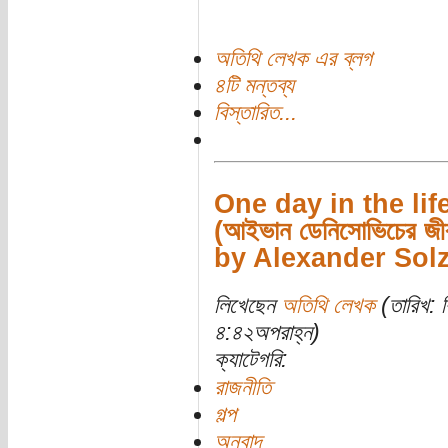
অতিথি লেখক এর ব্লগ
৪টি মন্তব্য
বিস্তারিত...
One day in the lif
(আইভান ডেনিসোভিচের জীব
by Alexander Sol
লিখেছেন
অতিথি লেখক
(তারিখ: ব
৪:৪২অপরাহ্ন)
ক্যাটেগরি:
রাজনীতি
গল্প
অনুবাদ