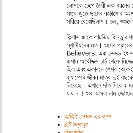
লোমকে চেপে তৈরী এক ধরনের 
সাথে জুড়ে ছাদের কাঠামোর অং
সরিয়ে রেখেছিলাম। চল, ওগুলো
কিল্গাস জাতে লাটভিয় কিন্তু রা
স্থানীয়দের মত। ওদের গ্রামের 
Believers, এরা ১৬৬৬ ইং সনে
রাশান অর্থোডক্স চার্চ থেকে ন
ছিল এবং একারনে শৈশব থেকেই 
ক্যাম্পের জীবন মাত্র দুই বছরে
নিয়েছে। এখানে দাঁত দিয়ে কাম
যায় না। ওর আসল নাম জোহান 
অতিথি লেখক এর ব্লগ
৪টি মন্তব্য
বিস্তারিত...