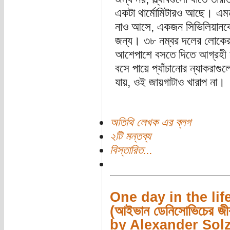
একটা থার্মোমিটারও আছে। এম
নাও আসে, একজন সিভিলিয়ানকে সে
জন্য। ৩৮ নম্বর দলের লোকেরা
আশেপাশে বসতে দিতে আগ্রহী 
বসে পায়ে প্যাঁচানোর ন্যাকরা
যায়, ওই জায়গাটাও খারাপ না।
অতিথি লেখক এর ব্লগ
২টি মন্তব্য
বিস্তারিত...
One day in the lif
(আইভান ডেনিসোভিচের জীব
by Alexander Sol