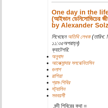
One day in the lif
(আইভান ডেনিসোভিচের জীব
by Alexander Sol
লিখেছেন
অতিথি লেখক
(তারিখ: ব
১১:৩৫অপরাহ্ন)
ক্যাটেগরি:
অনুবাদ
আলেক্সান্দার সলঝেনিতসিন
গুলাগ
রাশিয়া
শ্রম-শিবির
স্ট্যালিন
সববয়সী
বন্দী শিবিরের কথা =