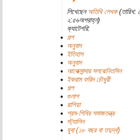
লিখেছেন
অতিথি লেখক
(তারিখ: 
২:৫৬অপরাহ্ন)
ক্যাটেগরি:
গল্প
অনুবাদ
ইতিহাস
অনুবাদ
আলেক্সান্দার সলঝেনিতসিন
ইকরাম ফরিদ চৌধুরী
গল্প
গুলাগ
রাশিয়া
শ্রম-শিবির সমাজতন্ত্র
স্ট্যালিন
যুবা (১৮ বছর বা তদুর্দ্ধ)