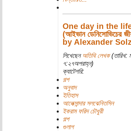
One day in the lif
(আইভান ডেনিসোভিচের জীব
by Alexander Sol
লিখেছেন
অতিথি লেখক
(তারিখ: 
৭:২৭অপরাহ্ন)
ক্যাটেগরি:
গল্প
অনুবাদ
ইতিহাস
আলেক্সান্দার সলঝেনিতসিন
ইকরাম ফরিদ চৌধুরী
গল্প
গুলাগ