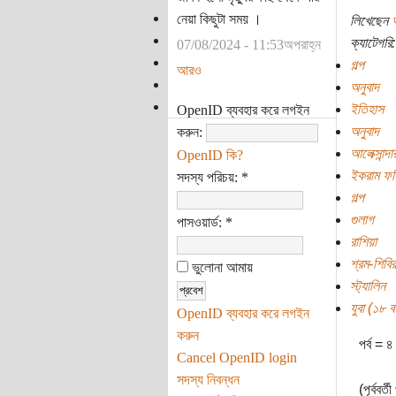
নেয়া কিছুটা সময় ।
লিখেছেন
ক্যাটেগরি:
07/08/2024 - 11:53অপরাহ্ন
গল্প
আরও
অনুবাদ
ইতিহাস
OpenID ব্যবহার করে লগইন
অনুবাদ
করুন:
আলেক্সান্
OpenID কি?
ইকরাম ফরি
সদস্য পরিচয়:
*
গল্প
গুলাগ
পাসওয়ার্ড:
*
রাশিয়া
শ্রম-শিবির
ভুলোনা আমায়
স্ট্যালিন
যুবা (১৮ বছ
OpenID ব্যবহার করে লগইন
করুন
পর্ব = ৪
Cancel OpenID login
সদস্য নিবন্ধন
(পূর্ববর্