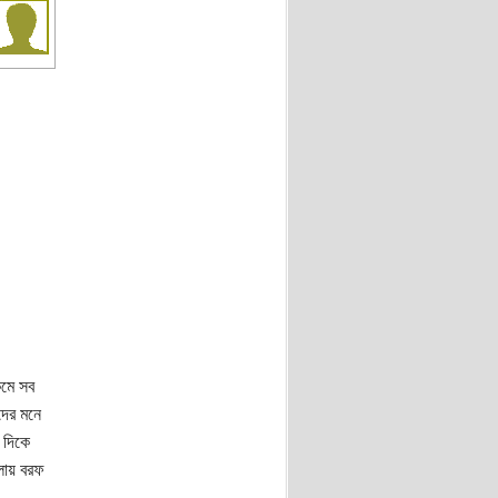
কমে সব
দের মনে
 দিকে
লায় বরফ