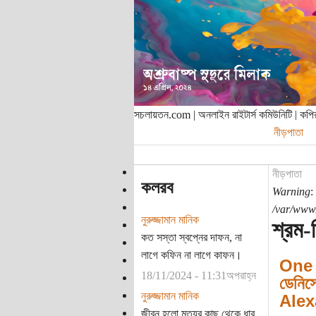
সচলায়তন.com | অনলাইন রাইটার্স কমিউনিটি | ক
নীড়পাতা
নীড়পাতা
কলরব
Warning
:
/var/www/
নুরুজ্জামান মানিক
শ্রম-শ
কত সস্তা স্বপ্নের দাফন, না
লাগে কফিন না লাগে কাফন।
One 
18/11/2024 - 11:31অপরাহ্ন
ডেনিস
নুরুজ্জামান মানিক
Alex
জীবন হলো মৃত্যুর কাছ থেকে ধার