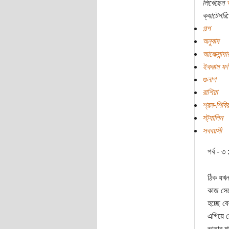
লিখেছেন
ক্যাটেগরি:
গল্প
অনুবাদ
আলেক্সান্
ইকরাম ফরি
গুলাগ
রাশিয়া
শ্রম-শিবির
স্ট্যালিন
সববয়সী
পর্ব - ৩ 
ঠিক যখন
কাজ সের
হচ্ছে ব
এগিয়ে য
ভাঙার শ