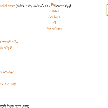
শিক্ষা
অতিথি লেখক
(তারিখ: সোম, ১৩/০২/২০১৭ - ২:৫৬অপরাহ্ন)
রম্যরচনা
রেখাচিত্র
নারী
শিশু অধিকার
দার সলঝেনিতসিন
দ চৌধুরী
 সমাজতন্ত্র
র বা তদুর্দ্ধ)
তী পর্বের লিঙ্ক গল্পের শেষে)