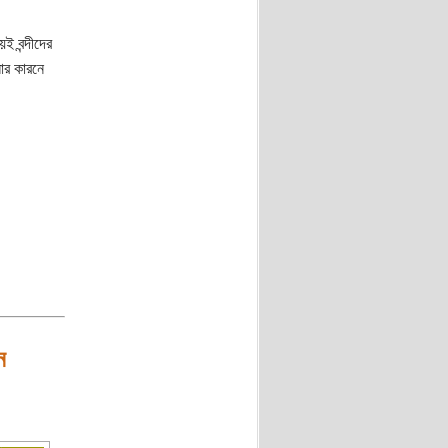
 বন্দীদের
োর কারনে
ন