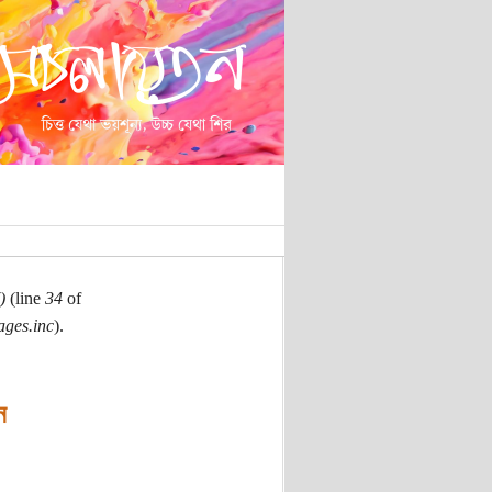
)
(line
34
of
ages.inc
).
ন