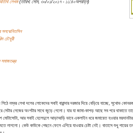
অতিথি লেখক
(তারিখ: সোম, ৩০/০১/২০১৭ - ১১:৪০অপরাহ্ন)
দার সলঝেনিতসিন
দ চৌধুরী
 সমাজতন্ত্র
:
 পিঠে নম্বর লেখা দলের লোকেদের সবাই বারান্দার দরজার দিয়ে বেড়িয়ে যাচ্ছে, সূখোভ কোনর
ে সেটার লেজের অংশটার সাথে জুড়ে গেলো। যার যা জামা-কাপড় আছে সব পরে থাকাতে তা
েশ মোটাসোটা, আর সবাই হেলেদুলে আড়াআড়ি ভাবে একলাইন ধরে জমায়েত হওয়ার ময়দানটার
েতে লাগলো। কেউ কাউকে পেছনে ফেলে এগিয়ে যাওয়ার চেষ্টা নেই। বাতাসে শুধু পায়ের ত
ব্দ।