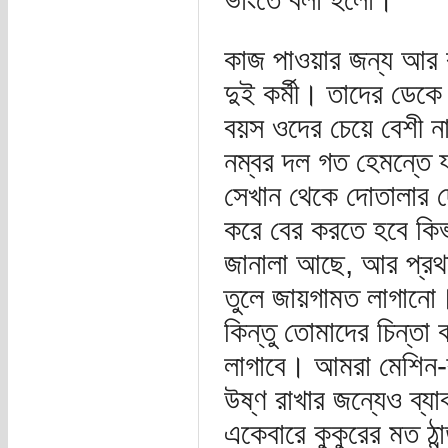
কাজ পাওয়ার জন্য আর ব
দুই কর্মী। তাদের ডেক
বয়স ওদের চেয়ে বেশী ন
নম্বর দল গত হেমন্তে 
সেখান থেকে দোতালার দে
করে বের করতে হবে কিভ
জানালা আছে, আর প্রথ
তুলে জায়গামত লাগানো
কিন্তু তোমাদের চিন্তা
লাগাবে। আমরা মেশিন-র
উষ্ণ রাখার জন্যেও ব্য
একেবারে কুকুরের মত ঠা