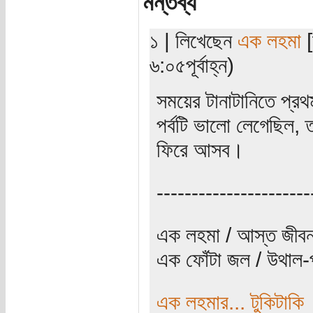
মন্তব্য
১ | লিখেছেন
এক লহমা
[
৬:০৫পূর্বাহ্ন)
সময়ের টানাটানিতে প্র
পর্বটি ভালো লেগেছিল, 
ফিরে আসব।
----------------------
এক লহমা / আস্ত জীবন
এক ফোঁটা জল / উথাল-প
এক লহমার... টুকিটাকি