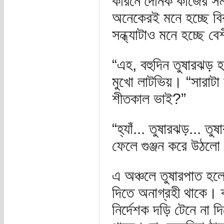
কারনে দৈনিক কাজের সময়
অনেকেরই মনে হচ্ছে বি
সন্ধ্যাটাও মনে হচ্ছে বে
“এহ, বহুদিন তুষারঝড় হ
মুখো লাটভিয়। “সারাটা
শীতকাল ভাই?”
“হ্যাঁ... তুষারঝড়... ত
ফেলে গুঞ্জন করে উঠল
এ অঞ্চলে তুষারপাত হল
দিতে অনাগ্রহী থাকে। 
নির্দেশক দড়ি টেনে না 