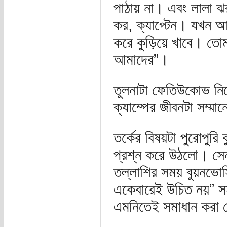
পাঠায় না। এবং লালা ঝর
কর, ক্যাপ্টেন। যখন আ
করে কুড়িয়ে খাবে। তো
আমাদের”।
তুলনাটা ফেতিউকোভ নি
ক্যাম্পের জীবনটা সম্ম
তর্কের বিষয়টা পুরোপুর
প্রশ্ন করে উঠলো। সে
তল্লাশির সময় বুয়নভোস্
একেবারেই উচিত নয়” স
এমনিতেই সমাধান করা