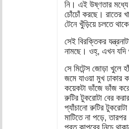
নি। এই উষ্ণতার মধ্যে 
চোঁচোঁ করছে। রাতের খা
টেনে খুঁড়িয়ে চলতে থাক
সেই বিরক্তিকর যন্ত্রন
নামছে। ওহ্, এখন যদি শ
সে মিটেন্স জোড়া খুলে হ
জমে যাওয়া মুখ ঢাকার 
কয়েকটা ভাঁজে ভাঁজ কর
রুটির টুকরোটা বের কর
প্যাঁচানো রুটির টুকরো
মাটিতে না পড়ে, তারপর 
পরত কাপরের নিচে থাকা