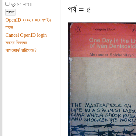
ভুলোনা আমায়
পর্ব = ৫
OpenID ব্যবহার করে লগইন
করুন
Cancel OpenID login
সদস্য নিবন্ধন
পাসওয়ার্ড হারিয়েছে?