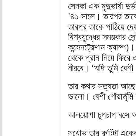
সেনকা এক মৃদুভাষী দুর
’৪১ সালে। তারপর তাক
তারপর তাকে পাঠিয়ে দ
বিশ্বযুদ্ধের সময়কার সেন
কন্সেনট্রেশান ক্যাম্প
থেকে প্রান নিয়ে ফিরে 
নীরবে। “যদি তুমি বেশী
তার কথার সত্যতা আছে।
ভালো। বেশী গোঁয়ার্তু
আলয়োশা চুপচাপ বসে আছ
সূখোভ তার রুটিটা একেবা