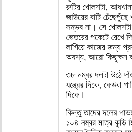
রুটির খোলশটা, আধখানা
জাউয়ের বাটি চেঁছেপুঁছে
সম্ভব না। সে খোলশটা 
ভেতরের পকেটে রেখে দি
লাগিয়ে কাজের জন্য প্
অবশ্য, আরো কিছুক্ষন
৩৮ নম্বর দলটা উঠে দা
যন্ত্রের দিকে, কেউবা 
দিকে।
কিন্তু তাদের দলের পা
১০৪ নম্বর মাত্র কুড়ি