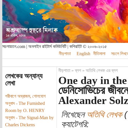
সচলায়তন.com | অনলাইন রাইটার্স কমিউনিটি | কপিরাইট © ২০০৬-২০১৫
নীড়পাতা
English
নীতিমালা
সচলে লিখত
নীড়পাতা
»
ব্লগ
»
অতিথি লেখক এর ব্লগ
লেখকের অন্যান্য
One day in the
লেখা
ডেনিসোভিচের জীবনে
পরীবাগে অঘ্রাজম, গোলযোগ
Alexander Solz
অনুবাদ - The Furnished
Room by O. HENRY
লিখেছেন
অতিথি লেখক
(
অনুবাদ - The Signal-Man by
ক্যাটেগরি:
Charles Dickens