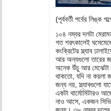
(পূর্ববর্তী পর্বের লিঙ্ক গ
১০৪ নম্বর দলটা মেরাম
গত শরৎকালেই ঘসেমেজে
কংক্রিটের স্ল্যাব ঢালা
আর অন্যগুলো তারের জা
অনেক উঁচু আর মেঝেটা 
থাকতো, যদি না কয়লা জ্
জন্য নয়, স্ল্যাবগুলো য
একটা থার্মোমিটারও আ
নাও আসে, একজন সিভিলিয়
জন্য। ৩৮ নম্বর দলের 