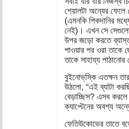
সবাই যার যার নিজস্ব 
শেয়ালটা অন্যের ফেলে 
(এমনকি পিকদানির মধ্য
নেই)। এখন সে সেগুলো
উপর জড়ো করতে ব্যাস্ত
পাওয়ার পর ওরা তাকে 
তাকে সাহায্য পাঠানোর
বুইনোভ্‌স্কি এতক্ষন 
উঠলো, “এই ব্যাটা করছি
বেড়াচ্ছিস? এসব করলে 
ক্যাপ্টেনের অবশ্য অন
ফেতিউকোভের তাতে বয়েই