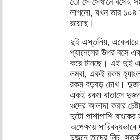
তো সে সেখানে বসেই সম
লাগলো, যখন তার ১০৪ ন
রয়েছে।
দুই এস্তনিয়, একেবার
প্যানেলের উপর বসে এক
করে টানছে। এই দুই এ
লম্বা, একই রকম হ্যা
রকম বড়বড় চোখ। দুজন 
একই রকম বাতাসে দুজন 
ওদের আলাদা করার চেষ্ট
দুটো পাশাপাশি বাংকের
অপেক্ষায় সারিবদ্ধভাবে
দুজনে তাদের নিচু, সতর্