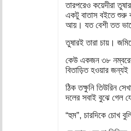
তারপরেও কয়েদীরা তুষা
একটু বাতাস বইতে শুর
আয়। যত বেশী তত ভ
তুষারই তারা চায়। জমি
কেউ একজন ৩৮ নম্বরের 
বিতাড়িত হওয়ার জন্যই
ঠিক তক্ষুনি তিউরিন সে
দলের সবাই বুঝে গেল য
“হুম”, চারদিকে চোখ ব