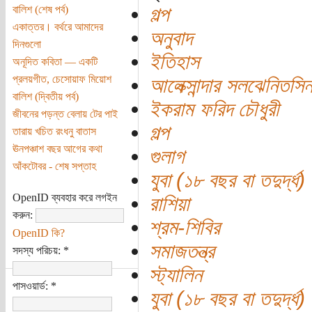
গল্প
বালিশ (শেষ পর্ব)
একাত্তর। বর্থরে আমাদের
অনুবাদ
দিনগুলো
ইতিহাস
অনূদিত কবিতা — একটি
প্রলয়গীত, চেসোয়াফ মিয়োশ
আলেক্সান্দার সলঝেনিতসি
বালিশ (দ্বিতীয় পর্ব)
ইকরাম ফরিদ চৌধুরী
জীবনের পড়ন্ত বেলায় টের পাই
গল্প
তারায় খচিত রংধনু বাতাস
ঊনপঞ্চাশ বছর আগের কথা
গুলাগ
আঁকটোবর - শেষ সপ্তাহ
যুবা (১৮ বছর বা তদুর্দ্ধ)
OpenID ব্যবহার করে লগইন
রাশিয়া
করুন:
শ্রম-শিবির
OpenID কি?
সমাজতন্ত্র
সদস্য পরিচয়:
*
স্ট্যালিন
পাসওয়ার্ড:
*
যুবা (১৮ বছর বা তদুর্দ্ধ)