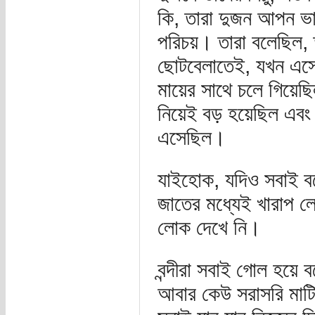
কি, তারা দুজন আপন ভ
পরিচয়। তারা বলেছিল
ছোটবেলাতেই, যখন এস্
মায়ের সাথে চলে গিয়েছ
নিয়েই বড় হয়েছিল এবং 
এসেছিল।
যাইহোক, যদিও সবাই ব
জাতের মধ্যেই খারাপ 
লোক দেখে নি।
বন্দীরা সবাই গোল হয়ে
আবার কেউ সরাসরি মাট