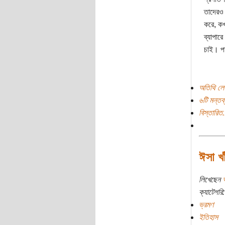
তাদেরও
করে, কখ
ব্যাপারে
চাই। পা
অতিথি লে
৬টি মন্তব্
বিস্তারিত.
ঈসা খা
লিখেছেন
ক্যাটেগরি:
ভ্রমণ
ইতিহাস