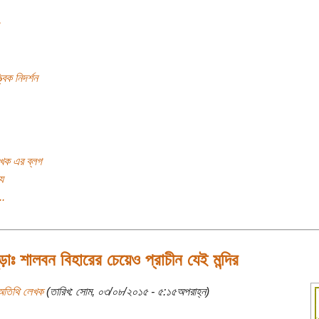
্বিক নিদর্শন
খক এর ব্লগ
য
..
ুড়াঃ শালবন বিহারের চেয়েও প্রাচীন যেই মন্দির
অতিথি লেখক
(তারিখ: সোম, ০৩/০৮/২০১৫ - ৫:১৫অপরাহ্ন)