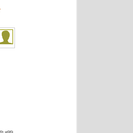
া
তি করিনি