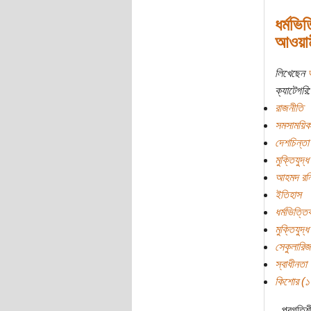
ধর্মভি
আওয়াম
লিখেছেন
ক্যাটেগরি:
রাজনীতি
সমসাময়িক
দেশচিন্তা
মুক্তিযুদ্ধ
আহমদ রন
ইতিহাস
ধর্মভিত্ত
মুক্তিযুদ্ধ
সেকুলারি
স্বাধীনতা
কিশোর (১০ 
প্রগতিশ