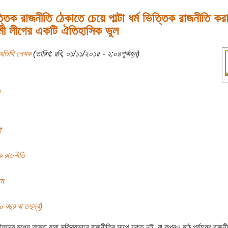
ত্তিক রাজনীতি ঠেকাতে চেয়ে পাল্টা ধর্ম ভিত্তিক রাজনীতি কর
ী লীগের একটি ঐতিহাসিক ভুল
অতিথি লেখক
(তারিখ: রবি, ০১/১১/২০১৫ - ২:০৪পূর্বাহ্ন)
ি
িক রাজনীতি
জম
বছর বা তদুর্দ্ধ)
ীলদের মধ্যে আমরা যারা সক্রিয়ভাবে রাজনীতির সাথে যুক্ত নই, বা কখনও মাঠ পর্যায়ের রাজনী