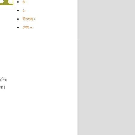
৪
৫
উত্তর ›
শেষ »
 যদিও
 না।