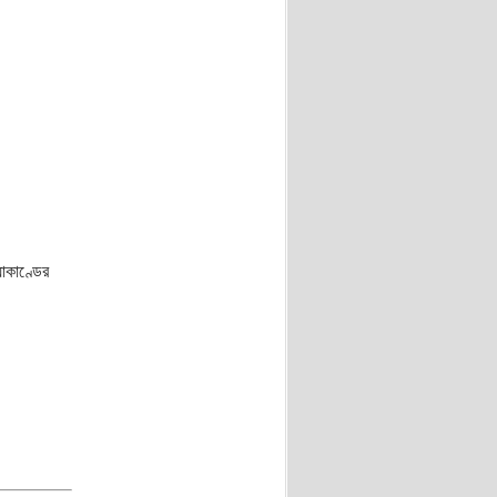
াকাণ্ডের