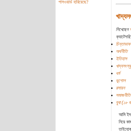
পাসওয়ার্ড হারিয়েছে?
খাদ্যস
লিখেছেন
ক্যাটেগরি:
চিন্তাভাবন
অর্থনীতি
ইতিহাস
খাদ্যসংস্ক
ধর্ম
ভূগোল
রসায়ন
সমাজনীতি
যুবা (১৮ বছ
আমি ইদা
নিয়ে কা
তাইহোক,