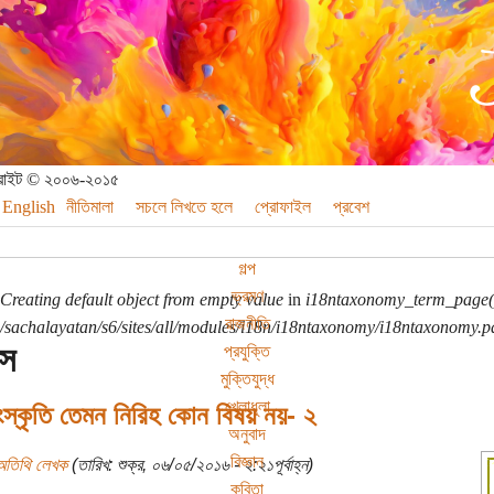
পিরাইট © ২০০৬-২০১৫
English
নীতিমালা
সচলে লিখতে হলে
প্রোফাইল
প্রবেশ
গল্প
ভ্রমণ
Creating default object from empty value
in
i18ntaxonomy_term_page(
রাজনীতি
sachalayatan/s6/sites/all/modules/i18n/i18ntaxonomy/i18ntaxonomy.p
াস
প্রযুক্তি
মুক্তিযুদ্ধ
খেলাধুলা
ংস্কৃতি তেমন নিরিহ কোন বিষয় নয়- ২
অনুবাদ
বিজ্ঞান
অতিথি লেখক
(তারিখ: শুক্র, ০৬/০৫/২০১৬ - ২:২১পূর্বাহ্ন)
কবিতা