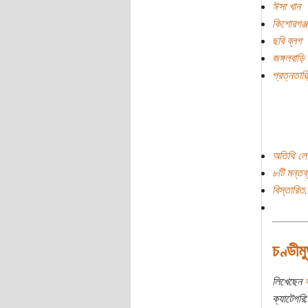
ঈসা খান
কিশোরগঞ্জ
ছবি ব্লগ
জঙ্গলবাড়ি
প্রত্নতাত্ত
অতিথি লে
৮টি মন্তব্
বিস্তারিত.
চণ্ডীম
লিখেছেন
ক্যাটেগরি: