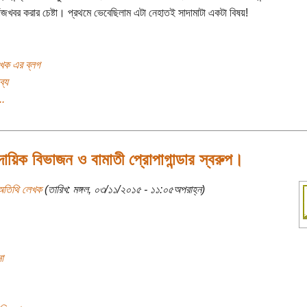
ঁজখবর করার চেষ্টা। প্রথমে ভেবেছিলাম এটা নেহাতই সাদামাটা একটা বিষয়!
খক এর ব্লগ
ব্য
..
রদায়িক বিভাজন ও বামাতী প্রোপাগান্ডার স্বরুপ।
অতিথি লেখক
(তারিখ: মঙ্গল, ০৩/১১/২০১৫ - ১১:০৫অপরাহ্ন)
া