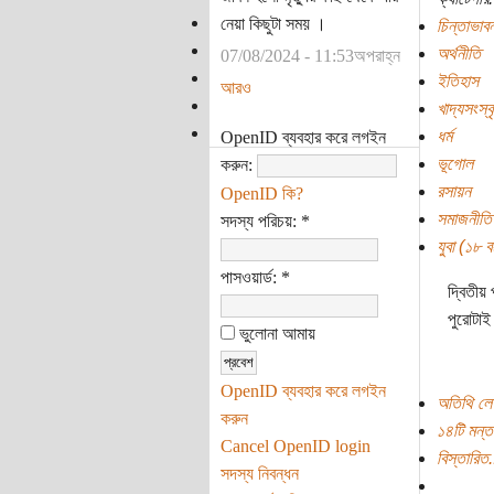
নেয়া কিছুটা সময় ।
চিন্তাভাবন
অর্থনীতি
07/08/2024 - 11:53অপরাহ্ন
ইতিহাস
আরও
খাদ্যসংস্ক
ধর্ম
OpenID ব্যবহার করে লগইন
ভূগোল
করুন:
রসায়ন
OpenID কি?
সমাজনীতি
সদস্য পরিচয়:
*
যুবা (১৮ বছ
পাসওয়ার্ড:
*
দ্বিতীয়
পুরোটাই
ভুলোনা আমায়
OpenID ব্যবহার করে লগইন
অতিথি লে
করুন
১৪টি মন্ত
Cancel OpenID login
বিস্তারিত.
সদস্য নিবন্ধন