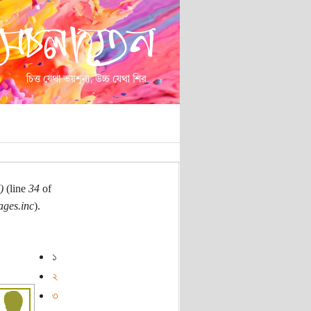
)
(line
34
of
ages.inc
).
১
২
৩