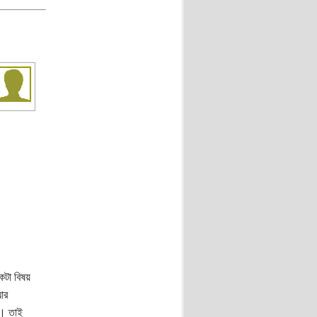
কটা বিষয়
আর
া। তাই