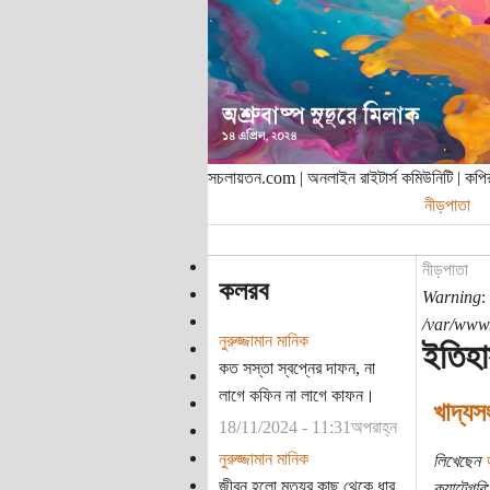
সচলায়তন.com | অনলাইন রাইটার্স কমিউনিটি | ক
নীড়পাতা
নীড়পাতা
কলরব
Warning
:
/var/www/
নুরুজ্জামান মানিক
ইতিহ
কত সস্তা স্বপ্নের দাফন, না
লাগে কফিন না লাগে কাফন।
খাদ্যস
18/11/2024 - 11:31অপরাহ্ন
নুরুজ্জামান মানিক
লিখেছেন
জীবন হলো মৃত্যুর কাছ থেকে ধার
ক্যাটেগরি: