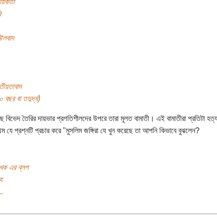
ায়িকতা
ি
ৌলবাদ
তীয়তাবাদ
বছর বা তদুর্দ্ধ)
ছে বিভেদ তৈরির দায়ভার প্রগতিশীলদের উপরে তারা মূলত বামাতী। এই বামাতীরা প্রতিটা হত্য
থম যে প্রশ্নটি প্রচার করে "মুসলিম জঙ্গিরা যে খুন করেছে তা আপনি কিভাবে বুঝলেন?
খক এর ব্লগ
য
..