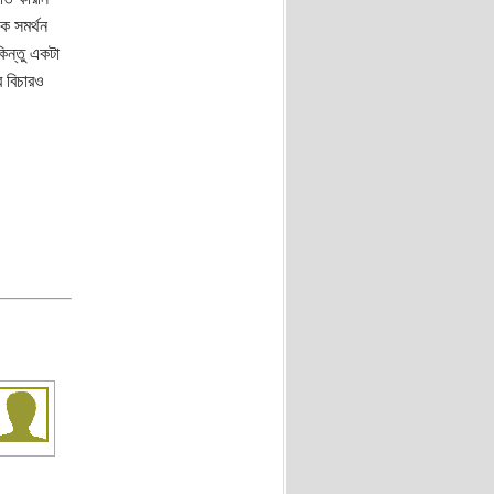
 সমর্থন
িন্তু একটা
র বিচারও