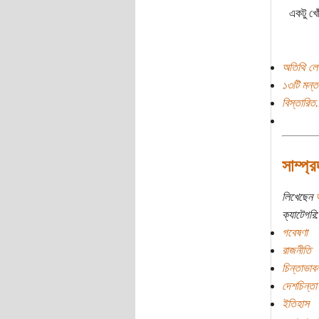
একটু খো
অতিথি লে
১৩টি মন্ত
বিস্তারিত.
সাম্প্
লিখেছেন
ক্যাটেগরি:
গবেষণা
রাজনীতি
চিন্তাভাবন
দেশচিন্তা
ইতিহাস