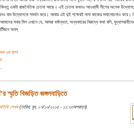
 কিন্তু একটা রাজনৈতিক চেতনা আছে। এই চেতনা কখনও আওয়ামী লীগের অনেক উদ্যোগকে
নও বাম উদ্যোগকে সমর্থন করে। আবার এই দুই পক্ষেরই নানা কাজের সমালোচনাও করে। ক
 আমাদের সবার মিল এখানে যে, আমরা ধর্মান্ধতা, অন্ধকারের বিরুদ্ধে কথা বলি, যুদ্ধাপরাধীদে
র্টিজান অবস্
খক এর ব্লগ
য
..
ঁ’র স্মৃতি বিজড়িত জঙ্গলবাড়িতে
অতিথি লেখক
(তারিখ: বুধ, ০৭/১০/২০১৫ - ১১:২৩অপরাহ্ন)