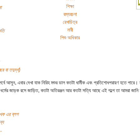
শিক্ষা
া
রম্যরচনা
রেখাচিত্র
নারী
ৃতি
শিশু অধিকার
র বা তদুর্দ্ধ)
 পর্বে আসুন, এবার দেখা যাক নিরিহ মশুর ডাল কতটা ধার্মীক এবং প্রতিশোধপরায়ণ হতে পারে।
 ধর্মের জাড়ক রসে জাড়িত, কতটা অতিরঞ্জন আর কতটা সত্যি আছে এই গল্পে তা আমরা জানি
খক এর ব্লগ
ব্য
..