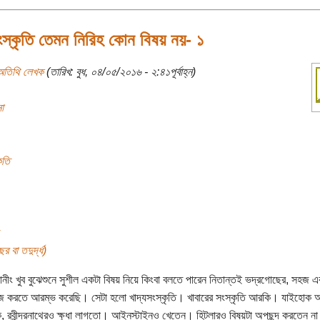
ংস্কৃতি তেমন নিরিহ কোন বিষয় নয়- ১
অতিথি লেখক
(তারিখ: বুধ, ০৪/০৫/২০১৬ - ২:৪১পূর্বাহ্ন)
া
ৃতি
র বা তদুর্দ্ধ)
নীং খুব বুঝেশুনে সুশীল একটা বিষয় নিয়ে কিংবা বলতে পারেন নিতান্তই ভদ্রগোছের, সহজ এ
জ করতে আরম্ভ করেছি। সেটা হলো খাদ্যসংস্কৃতি। খাবারের সংস্কৃতি আরকি। যাইহোক 
 রবীন্দ্রনাথেরও ক্ষুধা লাগতো। আইনস্টাইনও খেতেন। হিটলারও বিষয়টা অপছন্দ করতেন ন