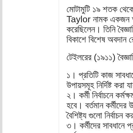
মোটামুটি ১৯ শতক থে
Taylor নামক একজন আমে
করেছিলেন। তিনি বৈজ্
বিকাশে বিশেষ অবদান 
টেইলরের (১৯১১) বৈজ্ঞা
১। প্রতিটি কাজ সাবধা
উপায়সমূহ নির্দিষ্ট করা 
২। কর্মী নির্বাচনে কর্মক
হবে। বর্তমান কর্মীদের 
বৈশিষ্ট্য গুলো নির্বাচন
৩। কর্মীদের সাবধানে প্