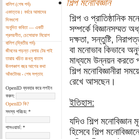
শিল্প মনোবিজ্ঞান
বালিশ (শেষ পর্ব)
একাত্তর। বর্থরে আমাদের
শিল্প ও প্রাতিষ্ঠানিক মনো
দিনগুলো
সম্পর্কে বিজ্ঞানসম্মত অধ
অনূদিত কবিতা — একটি
প্রলয়গীত, চেসোয়াফ মিয়োশ
দক্ষতা, সন্তুষ্টি, নির
বালিশ (দ্বিতীয় পর্ব)
বা মনোভাব কিভাবে অনুশ
জীবনের পড়ন্ত বেলায় টের পাই
মাধ্যমে উন্নয়ন করতে
তারায় খচিত রংধনু বাতাস
ঊনপঞ্চাশ বছর আগের কথা
শিল্প মনোবিজ্ঞানীরা সময়
আঁকটোবর - শেষ সপ্তাহ
রেখে আসছেন।
OpenID ব্যবহার করে লগইন
করুন:
ইতিহাস:
OpenID কি?
সদস্য পরিচয়:
*
যদিও শিল্প মনোবিজ্ঞান
পাসওয়ার্ড:
*
হিসেবে শিল্প মনোবিজ্ঞ