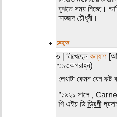
বুঝতে সময় নিচ্ছে। আম
সাজ্জাদ চৌধুরী।
জবাব
৩ | লিখেছেন
কল্যাণ
[অত
৭:১৩অপরাহ্ন)
লেখাটা কেমন যেন ফট 
"১৯২১ সালে , Carn
পি এইচ ডি
ড্রিগী
প্রদা