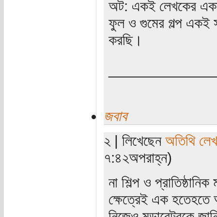
অট: একই লেখকের একাধ
ফুল ও গুমের গল্প একই স
করছি।
_____________
জবাব
২ | লিখেছেন
অতিথি লে
৭:৪২অপরাহ্ন)
না শিল্প ও প্রাতিষ্ঠানি
ক্ষেত্রেই এক হতেহতে
নিজেও মডারেটরকে জান