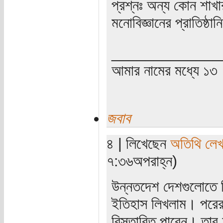
প্রশ্নঃ অন্য কোন শাখা
মনোবিজ্ঞানের প্রাতিষ্ঠা
_____________
আমার নামের মধ্যে ১৩
জবাব
৪ | লিখেছেন
অতিথি লে
৭:৩৬অপরাহ্ন)
উন্নতদেশ দেশগুলোতে শি
ইতিহাস লিখলাম। পরের পর
বিস্তারিত পাবেন। তার