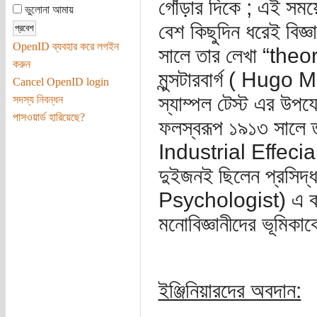
গোঁড়ার দিকে ; এই সময়
ভুলোনা আমায়
বেশ কিছুদিন ধরেই বিজ্
OpenID ব্যবহার করে লগইন
সালে তার লেখা “theo
করুন
মুন্সটারবার্গ ( Hugo M
Cancel OpenID login
স্যাম্পল টেস্ট এর উপ
সদস্য নিবন্ধন
পাসওয়ার্ড হারিয়েছে?
ফলস্বরূপ ১৯১৩ সা
Industrial Effecian
দুইজনই ছিলেন প্রসিদ্
Psychologist) এ কারণ
মনোবিজ্ঞানীদের ভূমিকাক
ইঞ্জিনিয়ারদের অবদান: