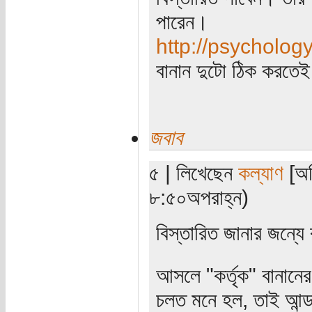
পারেন।
http://psycholog
বানান দুটো ঠিক করতে
জবাব
৫ | লিখেছেন
কল্যাণ
[অত
৮:৫০অপরাহ্ন)
বিস্তারিত জানার জন্যে 
আসলে "কর্তৃক" বানানের 
চলত মনে হল, তাই আন্ড