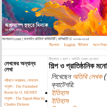
সচলায়তন.com | অনলাইন রাইটার্স কমিউনিটি | কপিরাইট © ২০০৬-২০১৫
নীড়পাতা
English
নীতিমালা
সচলে লিখত
নীড়পাতা
»
ব্লগ
»
অতিথি লেখক এর ব্লগ
লেখকের অন্যান্য
শিল্প ও প্রাতিষ্ঠানিক মন
লেখা
লিখেছেন
অতিথি লেখক
(ত
পরীবাগে অঘ্রাজম, গোলযোগ
ক্যাটেগরি:
অনুবাদ - The Furnished
ইতিহাস
Room by O. HENRY
অনুবাদ - The Signal-Man by
ইতিহাস
Charles Dickens