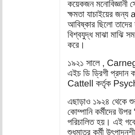
কয়েকজন মনোবিজ্ঞানী 
ক্ষমতা যাচাইয়ের জন
আবিষ্কার ছিলো তাদের
বিশ্বযুদ্ধ মাঝা মাঝি স
করে।
১৯২১ সালে , Carneg
এইচ ডি ড্রিগী প্রদ
Cattell কর্তৃক Ps
এছাড়াও ১৯২৪ থেকে শুরু
কোম্পানি কর্মীদের উ
পরিচালিত হয়। এই গবেষণা
শুধুমাত্র কর্মী উৎপাদনশী