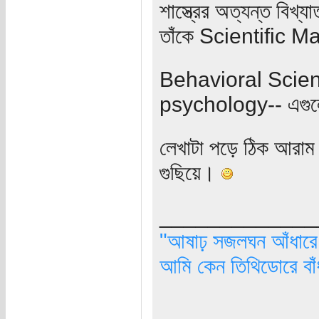
শাস্ত্রের অত্যন্ত বিখ
তাঁকে Scientific 
Behavioral Scien
psychology‎-- এগুলো
লেখাটা পড়ে ঠিক আরাম 
গুছিয়ে।
_____________
"আষাঢ় সজলঘন আঁধারে, 
আমি কেন তিথিডোরে বাঁ