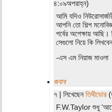
৪:০৯অপরাহ্ন)
আমি যদিও নিউরোসার্জা
আপনি তো শিল্প মনোবিজ্ঞ
পর্বের অপেক্ষায় আছি। 
সেগুলো নিয়ে কি লিখবে
-এস এম নিয়াজ মাওলা
জবাব
৭ | লিখেছেন
তিথীডোর
(ত
F.W.Taylor শুধু 'আমেরি