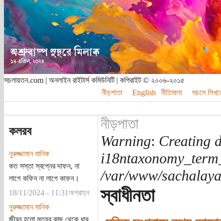
সচলায়তন.com | অনলাইন রাইটার্স কমিউনিটি | কপিরাইট © ২০০৬-২০১৫
নীড়পাতা
English
নীতিমালা
সচলে লিখত
নীড়পাতা
কলরব
Warning
:
Creating d
নুরুজ্জামান মানিক
i18ntaxonomy_term
কত সস্তা স্বপ্নের দাফন, না
/var/www/sachalayat
লাগে কফিন না লাগে কাফন।
স্বাধীনতা
18/11/2024 - 11:31অপরাহ্ন
নুরুজ্জামান মানিক
জীবন হলো মৃত্যুর কাছ থেকে ধার