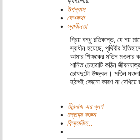
ক্যাটেগরি:
উপন্যাস
দেশকথা
স্বাধীনতা
প্রিয় বন্ধু রতিকান্ত, যে নয় মা
স্বাধীন হয়েছে, পৃথিবীর ইতি
আমার শিক্ষকের মতিন মওলার কথ
শানিত চেহারাটি কঠিন জীবনযাত্রা
চোখদুটো উজ্জ্বল। মতিন মওলা
হঠাৎই কোনো কারণ না দেখিয়ে
তীরন্দাজ এর ব্লগ
মন্তব্য করুন
বিস্তারিত...