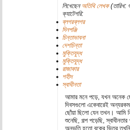
লিখেছেন
অতিথি লেখক
(তারিখ: শ
ক্যাটেগরি:
ব্লগরব্লগর
দিনপঞ্জি
চিন্তাভাবনা
দেশচিন্তা
মুক্তিযুদ্ধ
মুক্তিযুদ্ধ
রাজাকার
শহীদ
স্বাধীনতা
আমার মনে পড়ে, যখন অনেক ছো
দিবসগুলো একেবারেই অন্যরক
ছোঁয়া ছিলো যেন তখন। আমি নিজ
শুনেছি, গল্প পড়েছি, স্বাধীনত
অনুভূতি হতো বুকের ভিতর তখন