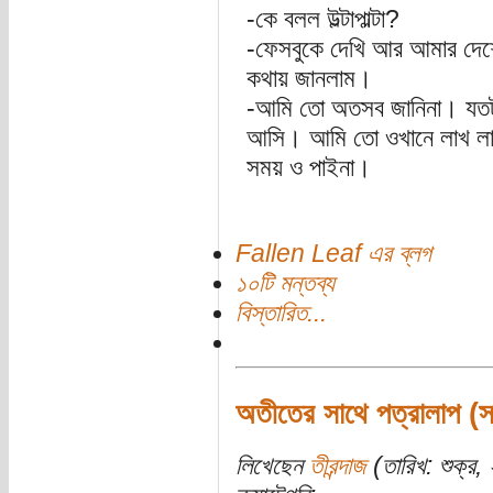
-কে বলল উল্টাপাল্টা?
-ফেসবুকে দেখি আর আমার দেশে
কথায় জানলাম।
-আমি তো অতসব জানিনা। যতটুক
আসি। আমি তো ওখানে লাখ লাখ
সময় ও পাইনা।
Fallen Leaf এর ব্লগ
১০টি মন্তব্য
বিস্তারিত...
অতীতের সাথে পত্রালাপ (স
লিখেছেন
তীরন্দাজ
(তারিখ: শুক্র