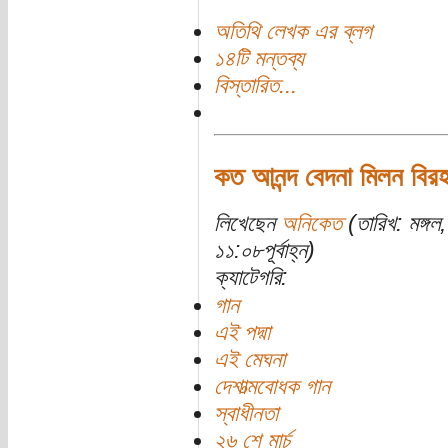
অতিথি লেখক এর ব্লগ
১৪টি মন্তব্য
বিস্তারিত...
কত আনন্দ বেদনা মিলন বির
লিখেছেন
অনিকেত
(তারিখ: মঙ্গ
১১:০৮পূর্বাহ্ন)
ক্যাটেগরি:
গান
এই পদ্মা
এই মেঘনা
দেশাত্মবোধক গান
স্বাধীনতা
২৬ শে মার্চ