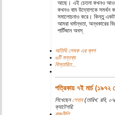
আছে। এই চেতনা কখনও আওয়াম
কখনও বাম উদ্যোগকে সমর্থন ক
সমালোচনাও করে। কিন্তু একটা 
আমরা ধর্মান্ধতা, অন্ধকারের বি
পার্টিজান অবস্
অতিথি লেখক এর ব্লগ
৬টি মন্তব্য
বিস্তারিত...
পত্রিকায় ৭ই মার্চ (১৯৭২
লিখেছেন
শেহাব
(তারিখ: রবি, ০
ক্যাটেগরি:
রাজনীতি