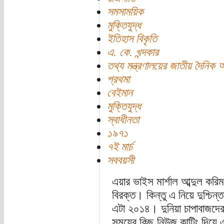
সমসাময়িক
মুক্তিযুদ্ধ
ইতিহাস বিকৃতি
এ. কে. খন্দকার
তথ্য মন্ত্রণালয়ের জাতীয় দৈনিক 
প্রথমা
বেইমান
মুক্তিযুদ্ধ
স্বাধীনতা
১৯৭১
৭ই মার্চ
সববয়সী
এয়ার ভাইস মার্শাল আব্দুল করিম
বিরক্ত। কিন্তু এ নিয়ে দুশ্চি
এটা ২০১৪। দুনিয়া চাপাবাজদ
সময়ের কিছু নিউজ কাটিং দিয়ে