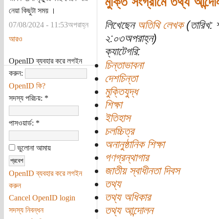
মুক্তি সংগ্রামে তথ্য আন্দো
নেয়া কিছুটা সময় ।
লিখেছেন
অতিথি লেখক
(তারিখ: 
07/08/2024 - 11:53অপরাহ্ন
২:০৩অপরাহ্ন)
আরও
ক্যাটেগরি:
OpenID ব্যবহার করে লগইন
চিন্তাভাবনা
করুন:
দেশচিন্তা
OpenID কি?
মুক্তিযুদ্ধ
সদস্য পরিচয়:
*
শিক্ষা
ইতিহাস
পাসওয়ার্ড:
*
চলচ্চিত্র
অনানুষ্ঠানিক শিক্ষা
ভুলোনা আমায়
গণগ্রন্থাগার
জাতীয় স্বাধীনতা দিবস
OpenID ব্যবহার করে লগইন
তথ্য
করুন
তথ্য অধিকার
Cancel OpenID login
তথ্য আন্দোলন
সদস্য নিবন্ধন