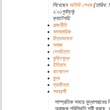
লিখেছেন
অতিথি লেখক
(তারিখ: ব
২:০১পূর্বাহ্ন)
ক্যাটেগরি:
রাজনীতি
সমসাময়িক
চিন্তাভাবনা
সমাজ
দেশচিন্তা
মুক্তিযুদ্ধ
ইতিহাস
বাংলাদেশ
যুদ্ধ
স্বাধীনতা
সববয়সী
সাম্প্রতিক সময়ে যুদ্ধাপরাধের 
অরাজক পরিস্থিতি সৃষ্টি করছে 