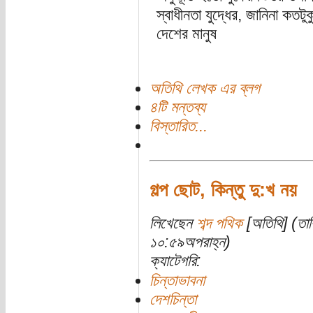
স্বাধীনতা যুদ্ধের, জানিনা কতটু
দেশের মানুষ
অতিথি লেখক এর ব্লগ
৪টি মন্তব্য
বিস্তারিত...
গল্প ছোট, কিন্তু দু:খ নয়
লিখেছেন
শব্দ পথিক
[অতিথি] (তার
১০:৫৯অপরাহ্ন)
ক্যাটেগরি:
চিন্তাভাবনা
দেশচিন্তা