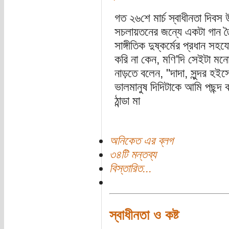
গত ২৬শে মার্চ স্বাধীনতা দিবস
সচলায়তনের জন্যে একটা গান ত
সাঙ্গীতিক দুষ্কর্মের প্রধান
করি না কেন, মণি'দি সেইটা মন
নাড়তে বলেন, "দাদা, সুন্দর হই
ভালমানুষ দিদিটাকে আমি পছন্দ 
ঠান্ডা মা
অনিকেত এর ব্লগ
৩৪টি মন্তব্য
বিস্তারিত...
স্বাধীনতা ও কষ্ট