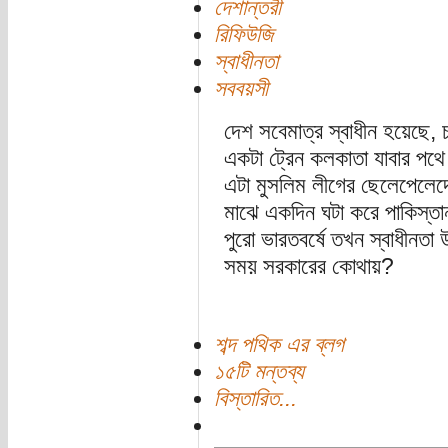
দেশান্তরী
রিফিউজি
স্বাধীনতা
সববয়সী
দেশ সবেমাত্র স্বাধীন হয়েছে,
একটা ট্রেন কলকাতা যাবার পথে
এটা মুসলিম লীগের ছেলেপেলেদ
মাঝে একদিন ঘটা করে পাকিস্তা
পুরো ভারতবর্ষে তখন স্বাধীনতা 
সময় সরকারের কোথায়?
শব্দ পথিক এর ব্লগ
১৫টি মন্তব্য
বিস্তারিত...