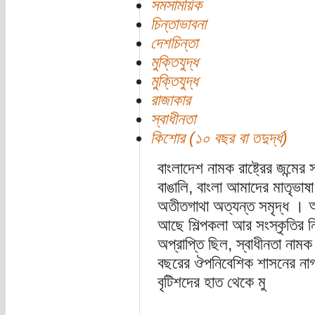
সমসাময়িক
চিন্তাভাবনা
দেশচিন্তা
মুক্তিযুদ্ধ
মুক্তিযুদ্ধ
রাজাকার
স্বাধীনতা
কিশোর (১০ বছর বা তদুর্দ্ধ)
বাংলাদেশ নামক রাষ্ট্রের জন্
বাঙালি, বাংলা আমাদের মাতৃভাষা
অতীতগাথা অত্যন্ত সমৃদ্ধ । আ
আছে শিল্পকলা আর সংস্কৃতির 
অপ্রাপ্তি ছিল, স্বাধীনতা নাম
বছরের ঔপনিবেশিক শাসনের নাগ
বৃটিশদের হাত থেকে মু