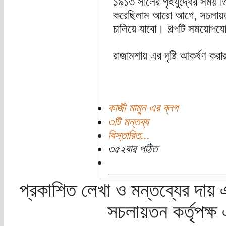
১৯১৩ সালের গৃহযুদ্ধের সময় তিন
করেছিলাম আরো আগে, সচলায়ত
চালিয়ে যাবো। গল্পটি সময়োপযোগ
রাজামশায় এর দৃষ্টি আকর্ষণ করা
কাজী মামুন এর ব্লগ
৩টি মন্তব্য
বিস্তারিত...
৩৫২বার পঠিত
প্রকাশিত লেখা ও মন্তব্যের দায় 
সচলায়তন কর্তৃপক্