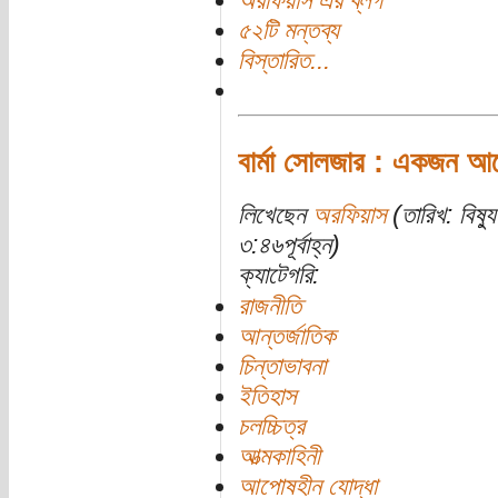
অরফিয়াস এর ব্লগ
৫২টি মন্তব্য
বিস্তারিত...
বার্মা সোলজার : একজন আ
লিখেছেন
অরফিয়াস
(তারিখ: বিষ্
৩:৪৬পূর্বাহ্ন)
ক্যাটেগরি:
রাজনীতি
আন্তর্জাতিক
চিন্তাভাবনা
ইতিহাস
চলচ্চিত্র
আত্মকাহিনী
আপোষহীন যোদ্ধা