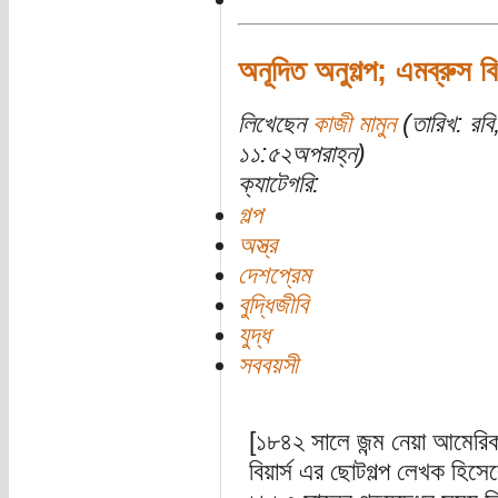
অনূদিত অনুগল্প; এমব্রুস বি
লিখেছেন
কাজী মামুন
(তারিখ: রব
১১:৫২অপরাহ্ন)
ক্যাটেগরি:
গল্প
অস্ত্র
দেশপ্রেম
বুদ্ধিজীবি
যুদ্ধ
সববয়সী
[১৮৪২ সালে জন্ম নেয়া আমেরিকা
বিয়ার্স এর ছোটগল্প লেখক হিসেব