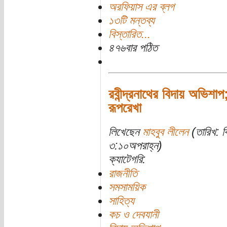
অরফিয়াস এর ব্লগ
১৩টি মন্তব্য
বিস্তারিত...
৪৭৬বার পঠিত
রবীন্দ্রনাথের বিদায় অভিশা
রূপরেখা
লিখেছেন
মাহবুব লীলেন
(তারিখ: ব
৩:১০অপরাহ্ন)
ক্যাটেগরি:
রাজনীতি
সমসাময়িক
সাহিত্য
কচ ও দেবযানী