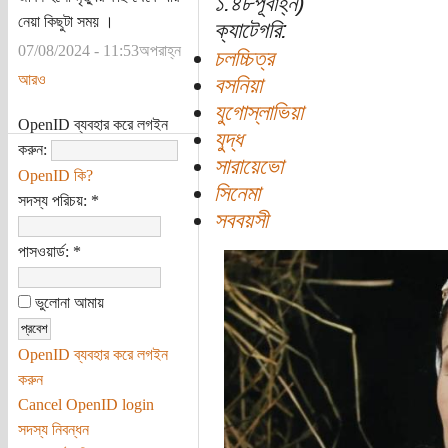
১:৪৮পূর্বাহ্ন)
নেয়া কিছুটা সময় ।
ক্যাটেগরি:
07/08/2024 - 11:53অপরাহ্ন
চলচ্চিত্র
আরও
বসনিয়া
যুগোস্লাভিয়া
OpenID ব্যবহার করে লগইন
যুদ্ধ
করুন:
সারায়েভো
OpenID কি?
সিনেমা
সদস্য পরিচয়:
*
সববয়সী
পাসওয়ার্ড:
*
ভুলোনা আমায়
OpenID ব্যবহার করে লগইন
করুন
Cancel OpenID login
সদস্য নিবন্ধন