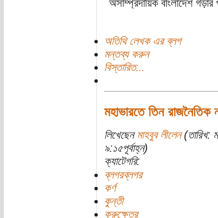
অসাম্প্রদায়িক বাংলাদেশ গড়ার 
অতিথি লেখক এর ব্লগ
মন্তব্য করুন
বিস্তারিত...
মহাভারতে তিন রাজনৈতিক ন
লিখেছেন
মাহবুব লীলেন
(তারিখ: ম
৯:১৫পূর্বাহ্ন)
ক্যাটেগরি:
ব্লগরব্লগর
কর্ণ
কুন্তী
কুরুক্ষেত্র