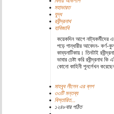
বিদায় অভিশাপ
মহাভারত
যুদ্ধ
রবীন্দ্রনাথ
হাবিজাবি
কয়েকদিন আগে নাট্যকর্মীদের এক
পড়ে গান্ধারীর আবেদন- কর্ণ-কু
কাব্যনাটিকায়। তিনটাই রবীন্দ্রন
ভাবার চেষ্টা করি রবীন্দ্রনাথ 
কোনো কাহিনী পুনর্লেখন করেছে
মাহবুব লীলেন এর ব্লগ
৩৩টি মন্তব্য
বিস্তারিত...
১২৪৮বার পঠিত