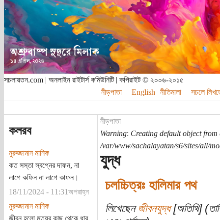
সচলায়তন.com | অনলাইন রাইটার্স কমিউনিটি | কপিরাইট © ২০০৬-২০১৫
নীড়পাতা
English
নীতিমালা
সচলে লিখত
নীড়পাতা
কলরব
Warning
:
Creating default object from
/var/www/sachalayatan/s6/sites/all/m
নুরুজ্জামান মানিক
যুদ্ধ
কত সস্তা স্বপ্নের দাফন, না
লাগে কফিন না লাগে কাফন।
চলচ্চিত্রঃ হালিমার পথ
18/11/2024 - 11:31অপরাহ্ন
নুরুজ্জামান মানিক
লিখেছেন
জীবনযুদ্ধ
[অতিথি] (তা
জীবন হলো মৃত্যুর কাছ থেকে ধার