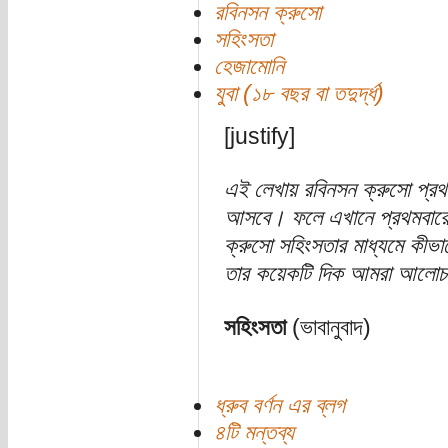
রবিনসন ক্রুসো
সহিংসতা
হেজামোনি
যুবা (১৮ বছর বা তদুর্দ্ধ)
[justify]
এই লেখায় রবিনসন ক্রুসো প্রথ
আসবে। ফলে এখানে প্রথমবারের
ক্রুসো সহিংসতার মাধ্যমে কীভা
তার কয়েকটি দিক আমরা আলোচ
সহিংসতা
(ভাবানুবাদ)
ধ্রুব বর্ণন এর ব্লগ
৪টি মন্তব্য