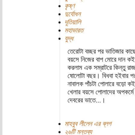
কৃষ্ণ
দুর্যোধন
দূতিয়ালি
মহাভারত
যুদ্ধ
তেরোটা বচ্ছর পর ভাতিজার কাছে
বয়সে নিজের বাপ মোরে দান কই
করলাম এক সম্রাটরে কিন্তু রাজ
ষোলোটা বছর। বিধবা হইবার পর 
নাবালক পাঁচটা পোলারে বড়ো কই
খেলার বয়সে পোলাদের অপকর্ম
দেবরের ভাতে...।
মাহবুব লীলেন এর ব্লগ
২৬টি মন্তব্য