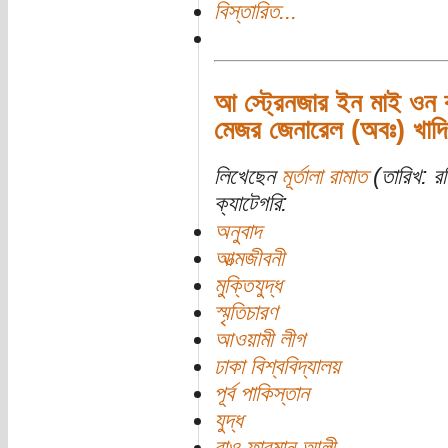
বিস্তারিত...
আ স্ট্রেনজার ইন মাই ওন ক
মেজর জেনারেল (অবঃ) খাদিম
লিখেছেন
মূর্তালা রামাত
(তারিখ: র
ক্যাটেগরি:
অনুবাদ
আত্মজীবনী
মুক্তিযুদ্ধ
স্মৃতিচারণ
আওয়ামী লীগ
ঢাকা বিশ্ববিদ্যালয়
পূর্ব পাকিস্তান
যুদ্ধ
রাও ফারমান আলী