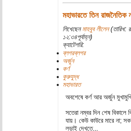
মহাভারতে তিন রাজনৈতিক না
লিখেছেন
মাহবুব লীলেন
(তারিখ: র
১২:৩৪পূর্বাহ্ন)
ক্যাটেগরি:
ব্লগরব্লগর
অর্জুন
কর্ণ
কুরুযুদ্ধ
মহাভারত
অবশেষে কর্ণ আর অর্জুন মুখামুখি
সতেরা নম্বর দিন শেষ বিকালে ব
যায়। কেউ কাউরে মারে না; সক
লড়াই দেখতে...