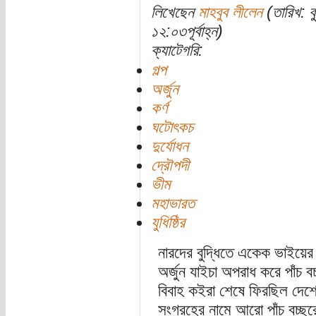
লিখেছেন
মাহবুব লীলেন
(তারিখ: ব
১২:০৩পূর্বাহ্ন)
ক্যাটেগরি:
গল্প
অর্জুন
কর্ণ
ঘটোৎকচ
দুর্যোধন
দ্রৌপদী
ভীম
মহাভারত
যুধিষ্ঠির
নারদের বুদ্ধিতে একেক ভাইয়ের 
অর্জুন যাইচা অপরাধ করে পাঁচ বচ
বিবাহ কইরা শেষে ফিরছিল দেশ
সংগ্রহের নামে আরো পাঁচ বচ্ছর