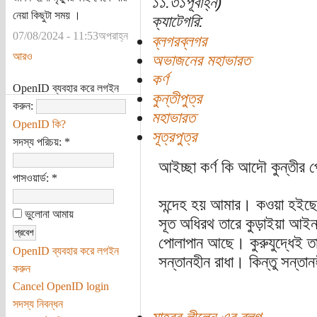
১১:৩১পূর্বাহ্ন)
নেয়া কিছুটা সময় ।
ক্যাটেগরি:
07/08/2024 - 11:53অপরাহ্ন
ব্লগরব্লগর
আরও
অভাজনের মহাভারত
কর্ণ
OpenID ব্যবহার করে লগইন
কুন্তীপুত্র
করুন:
মহাভারত
OpenID কি?
সূত্রপুত্র
সদস্য পরিচয়:
*
আইচ্ছা কর্ণ কি আদৌ কুন্তীর 
পাসওয়ার্ড:
*
সন্দেহ হয় আমার। কওয়া হইছে য
ভুলোনা আমায়
সূত অধিরথ তারে কুড়াইয়া আই
পোলাপান আছে। কুরুযুদ্ধেই তা
OpenID ব্যবহার করে লগইন
সন্তানহীন রাধা। কিন্তু সন্তান
করুন
Cancel OpenID login
সদস্য নিবন্ধন