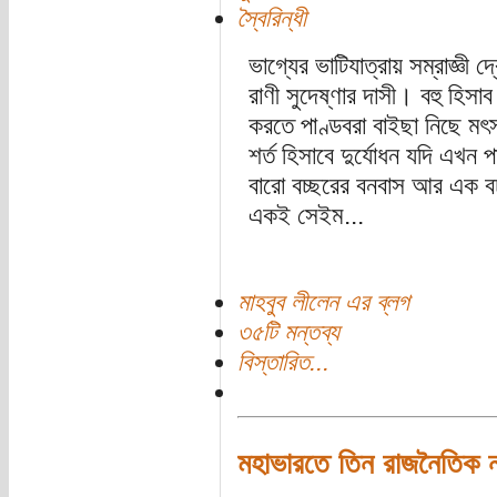
স্বৈরিন্ধী
ভাগ্যের ভাটিযাত্রায় সম্রাজ্ঞী দ
রাণী সুদেষ্ণার দাসী। বহু হিসা
করতে পাণ্ডবরা বাইছা নিছে মৎস
শর্ত হিসাবে দুর্যোধন যদি এখ
বারো বচ্ছরের বনবাস আর এক বচ
একই সেইম...
মাহবুব লীলেন এর ব্লগ
৩৫টি মন্তব্য
বিস্তারিত...
মহাভারতে তিন রাজনৈতিক ন