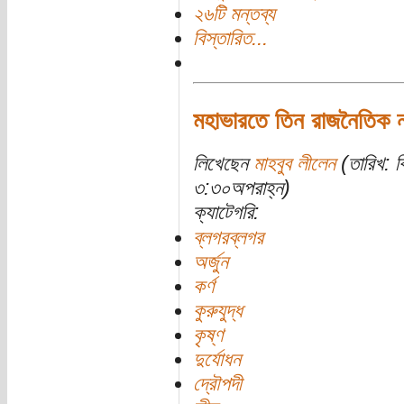
২৬টি মন্তব্য
বিস্তারিত...
মহাভারতে তিন রাজনৈতিক ন
লিখেছেন
মাহবুব লীলেন
(তারিখ: ব
৩:৩০অপরাহ্ন)
ক্যাটেগরি:
ব্লগরব্লগর
অর্জুন
কর্ণ
কুরুযুদ্ধ
কৃষ্ণ
দুর্যোধন
দ্রৌপদী