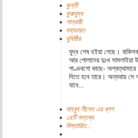
কুন্তী
কুরুযুদ্ধ
গান্ধারী
মহাভারত
যুধিষ্ঠির
যুদ্ধ শেষ হইয়া গেছে। বাকিস
আর পোলাদের দুঃখ সামলাইয়া উ
পাণ্ডবগো কাছে- অশ্বত্থামারে 
দিতে হবে তারে। অন্যথায় সে 
যাবে...
মাহবুব লীলেন এর ব্লগ
১৪টি মন্তব্য
বিস্তারিত...