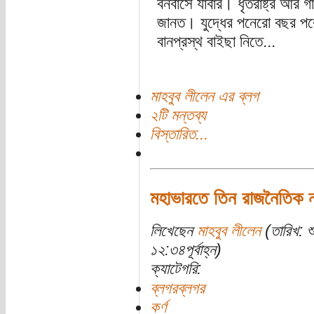
বনবাসে যাবার। ধৃতরাষ্ট্র আর গ
জানত। যুদ্ধের পনেরো বছর পরে 
বানপ্রস্থ বাইছা নিতে...
মাহবুব লীলেন এর ব্লগ
২টি মন্তব্য
বিস্তারিত...
মহাভারতে তিন রাজনৈতিক ন
লিখেছেন
মাহবুব লীলেন
(তারিখ: শ
১২:৩৪পূর্বাহ্ন)
ক্যাটেগরি:
ব্লগরব্লগর
কর্ণ