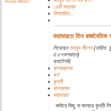
মাহবুব লীলেন এর ব্লগ
পাসওয়ার্ড হারিয়েছে?
১৪টি মন্তব্য
বিস্তারিত...
মহাভারতে তিন রাজনৈতিক ন
লিখেছেন
মাহবুব লীলেন
(তারিখ: ব
৪:৫৭অপরাহ্ন)
ক্যাটেগরি:
ব্লগরব্লগর
কর্ণ
কুন্তী
বানপ্রস্থ
মহাভারত
কাউরে কিছু না জানায়ে কুন্তী সিদ