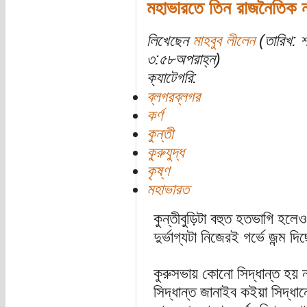
মহাভারতে তিন রাজনৈতিক না
লিখেছেন
মাহবুব লীলেন
(তারিখ: 
৩:৫৮অপরাহ্ন)
ক্যাটেগরি:
ব্লগরব্লগর
কর্ণ
কুন্তী
কুরুযুদ্ধ
কৃষ্ণ
মহাভারত
কুন্তীবুড়িটা বহুত হতভাগি হলে
দুর্ভাগ্যটা নিজেরই গর্ভে জন্ম দি
কুরুসভায় কোনো সিদ্ধান্ত হয় 
সিদ্ধান্ত জানাইব কইয়া সিদ্ধা