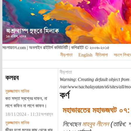
সচলায়তন.com | অনলাইন রাইটার্স কমিউনিটি | কপিরাইট © ২০০৬-২০১৫
নীড়পাতা
English
নীতিমালা
সচলে লিখত
নীড়পাতা
কলরব
Warning
:
Creating default object from
/var/www/sachalayatan/s6/sites/all/m
নুরুজ্জামান মানিক
কর্ণ
কত সস্তা স্বপ্নের দাফন, না
লাগে কফিন না লাগে কাফন।
মহাভারতের মহাভজঘট ০৭: ক
18/11/2024 - 11:31অপরাহ্ন
নুরুজ্জামান মানিক
লিখেছেন
মাহবুব লীলেন
(তারিখ: 
জীবন হলো মৃত্যুর কাছ থেকে ধার