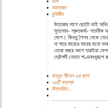
ভীম
মহাভারত
যুধিষ্ঠির
উত্তরার লাগে ছোটো ভাই অভিমন্য
সুতসোম- শ্রুতকর্মা- শতানীক
দেশে। কিন্তু শৈশব থেকে তের
না পারে মায়েরে মায়ের মতো ভা
তেরো বচ্ছর আগে হারাইয়া ফেলা
দ্রৌপদী নেহাত পাণ্ডববধূরূপে
মাহবুব লীলেন এর ব্লগ
২৬টি মন্তব্য
বিস্তারিত...