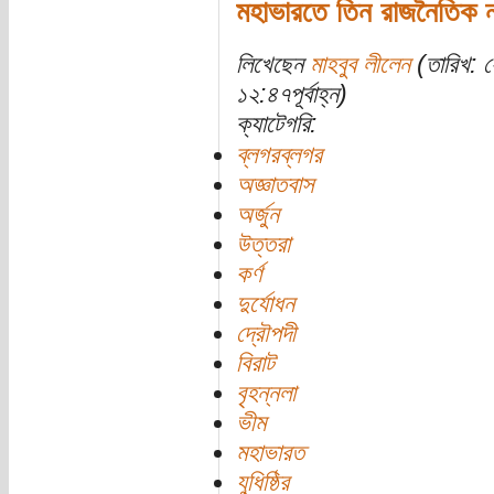
মহাভারতে তিন রাজনৈতিক ন
লিখেছেন
মাহবুব লীলেন
(তারিখ: 
১২:৪৭পূর্বাহ্ন)
ক্যাটেগরি:
ব্লগরব্লগর
অজ্ঞাতবাস
অর্জুন
উত্তরা
কর্ণ
দুর্যোধন
দ্রৌপদী
বিরাট
বৃহন্নলা
ভীম
মহাভারত
যুধিষ্ঠির