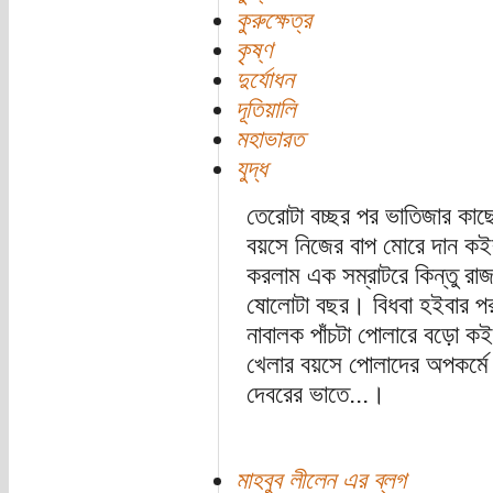
কুরুক্ষেত্র
কৃষ্ণ
দুর্যোধন
দূতিয়ালি
মহাভারত
যুদ্ধ
তেরোটা বচ্ছর পর ভাতিজার কাছে
বয়সে নিজের বাপ মোরে দান কই
করলাম এক সম্রাটরে কিন্তু রাজ
ষোলোটা বছর। বিধবা হইবার পর 
নাবালক পাঁচটা পোলারে বড়ো কই
খেলার বয়সে পোলাদের অপকর্ম
দেবরের ভাতে...।
মাহবুব লীলেন এর ব্লগ