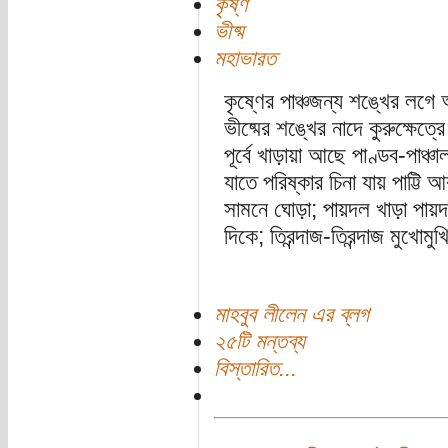
কৃষ্ণ
ভীষ্ম
মহাভারত
কৃষ্ণের পাঞ্চজন্য শঙ্খের লগে
ভীষ্মের শঙ্খের নাদে কুরুক্ষেত্র
পূর্বে খাড়ায়া আছে পাণ্ডব-পাঞ্
যাতে পরিষ্কার চিনা যায় পাট্ট
সামনে ঘোড়া; পায়দল খাড়া পায়দল
দিকে; তিরন্দাজ-তিরন্দাজ মুখোমু
মাহবুব লীলেন এর ব্লগ
২৫টি মন্তব্য
বিস্তারিত...