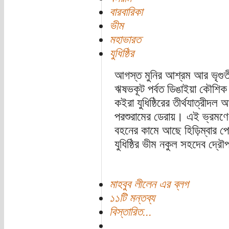
বারবারিকা
ভীম
মহাভারত
যুধিষ্ঠির
আগস্ত মুনির আশ্রম আর ভৃগুতীর্
ঋষভকূট পর্বত ডিঙাইয়া কৌশিক ন
কইরা যুধিষ্ঠিরের তীর্থযাত্রীদল 
পরশুরামের ডেরায়। এই ভ্রমণে
বহনের কামে আছে হিড়িম্বার পো
যুধিষ্ঠির ভীম নকুল সহদেব দ্রৌ
মাহবুব লীলেন এর ব্লগ
১১টি মন্তব্য
বিস্তারিত...