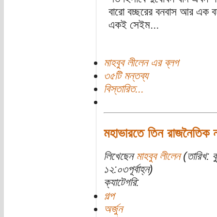
বারো বচ্ছরের বনবাস আর এক বচ
একই সেইম...
মাহবুব লীলেন এর ব্লগ
৩৫টি মন্তব্য
বিস্তারিত...
মহাভারতে তিন রাজনৈতিক ন
লিখেছেন
মাহবুব লীলেন
(তারিখ: ব
১২:০৩পূর্বাহ্ন)
ক্যাটেগরি:
গল্প
অর্জুন