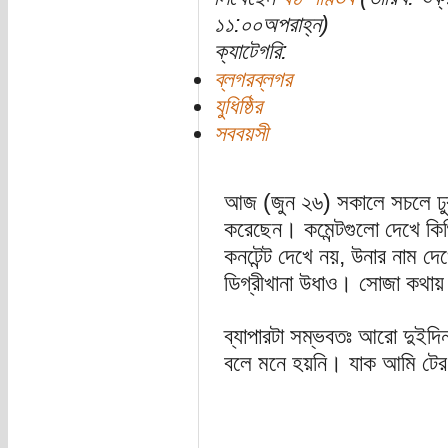
১১:০০অপরাহ্ন)
ক্যাটেগরি:
ব্লগরব্লগর
যুধিষ্ঠির
সববয়সী
আজ (জুন ২৬) সকালে সচলে ঢুকতে 
করেছেন। কমেন্টগুলো দেখে কিঞ্
কনটেন্ট দেখে নয়, উনার নাম দেখ
ডিগ্রীখানা উধাও। সোজা কথায়
ব্যাপারটা সম্ভবতঃ আরো দুইদ
বলে মনে হয়নি। যাক আমি টের 