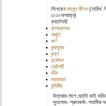
লিখেছেন
মাহবুব লীলেন
(তারিখ: ব
৩:৩০অপরাহ্ন)
ক্যাটেগরি:
ব্লগরব্লগর
অর্জুন
কর্ণ
কুরুযুদ্ধ
কৃষ্ণ
দুর্যোধন
দ্রৌপদী
ভীম
মহাভারত
যুধিষ্ঠির
উত্তরার লাগে ছোটো ভাই অভিমন্য
সুতসোম- শ্রুতকর্মা- শতানীক