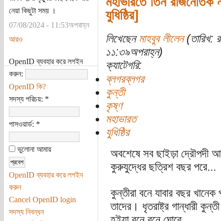
মহাভারতে তিন রাজনৈতিক না
নেয়া কিছুটা সময় ।
যুধিষ্ঠির]
07/08/2024 - 11:53অপরাহ্ন
লিখেছেন
মাহবুব লীলেন
(তারিখ: র
আরও
১১:৩৯অপরাহ্ন)
OpenID ব্যবহার করে লগইন
ক্যাটেগরি:
করুন:
ব্লগরব্লগর
OpenID কি?
কুন্তী
সদস্য পরিচয়:
*
কৃষ্ণ
মহাভারত
পাসওয়ার্ড:
*
যুধিষ্ঠির
ভুলোনা আমায়
অবশেষে সব ছাইড়া দ্রৌপদী আর
কুরুযুদ্ধের ছত্রিশ বছর পরে...
OpenID ব্যবহার করে লগইন
করুন
কুন্তীরা বনে যাবার বছর খানেক
Cancel OpenID login
তাদের। ধৃতরাষ্ট্র গান্ধারী কুন্ত
সদস্য নিবন্ধন
হইয়া বনে বনে ঘোরে...