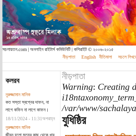
সচলায়তন.com | অনলাইন রাইটার্স কমিউনিটি | কপিরাইট © ২০০৬-২০১৫
নীড়পাতা
English
নীতিমালা
সচলে লিখত
নীড়পাতা
কলরব
Warning
:
Creating d
নুরুজ্জামান মানিক
i18ntaxonomy_term
কত সস্তা স্বপ্নের দাফন, না
/var/www/sachalayat
লাগে কফিন না লাগে কাফন।
যুধিষ্ঠির
18/11/2024 - 11:31অপরাহ্ন
নুরুজ্জামান মানিক
জীবন হলো মৃত্যুর কাছ থেকে ধার