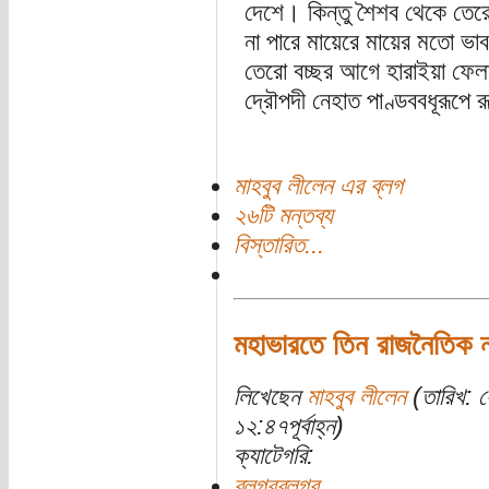
দেশে। কিন্তু শৈশব থেকে তের
না পারে মায়েরে মায়ের মতো ভা
তেরো বচ্ছর আগে হারাইয়া ফেলা
দ্রৌপদী নেহাত পাণ্ডববধূরূপে
মাহবুব লীলেন এর ব্লগ
২৬টি মন্তব্য
বিস্তারিত...
মহাভারতে তিন রাজনৈতিক ন
লিখেছেন
মাহবুব লীলেন
(তারিখ: 
১২:৪৭পূর্বাহ্ন)
ক্যাটেগরি:
ব্লগরব্লগর