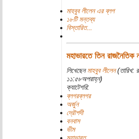
মাহবুব লীলেন এর ব্লগ
১৮টি মন্তব্য
বিস্তারিত...
মহাভারতে তিন রাজনৈতিক ন
লিখেছেন
মাহবুব লীলেন
(তারিখ: 
১১:৫৮অপরাহ্ন)
ক্যাটেগরি:
ব্লগরব্লগর
অর্জুন
দ্রৌপদী
বনবাস
ভীম
মহাভারত