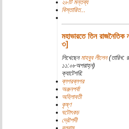
২৮টি মন্তব্য
বিস্তারিত...
মহাভারতে তিন রাজনৈতিক 
৩]
লিখেছেন
মাহবুব লীলেন
(তারিখ: 
১১:০৮অপরাহ্ন)
ক্যাটেগরি:
ব্লগরব্লগর
অঞ্জনপর্বা
অহিলাবতী
কৃষ্ণ
ঘটোৎকচ
দ্রৌপদী
বলরাম