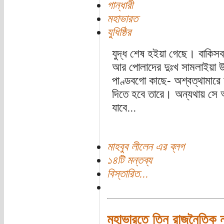
গান্ধারী
মহাভারত
যুধিষ্ঠির
যুদ্ধ শেষ হইয়া গেছে। বাকিস
আর পোলাদের দুঃখ সামলাইয়া উ
পাণ্ডবগো কাছে- অশ্বত্থামারে 
দিতে হবে তারে। অন্যথায় সে 
যাবে...
মাহবুব লীলেন এর ব্লগ
১৪টি মন্তব্য
বিস্তারিত...
মহাভারতে তিন রাজনৈতিক ন