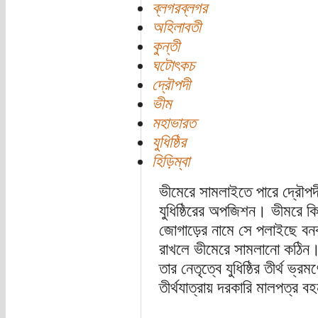
ব্লগরব্লগর
অহিলাবতী
কুন্তী
ঘটোৎকচ
দ্রৌপদী
ভীম
মহাভারত
যুধিষ্ঠির
হিড়িম্বা
ভীমেরে সামলাইতে পারে দ্রৌপদ
যুধিষ্ঠিরের অপজিশন। ভীমরে কিছ
জোগাড়ের নামে সে পলাইছে বন
রাখলে ভীমেরে সামলানো কঠিন।
তার নেতৃত্বে যুধিষ্ঠির তীর্থ ভ্
তীর্থযাত্রায় দরকারি মালপত্র 