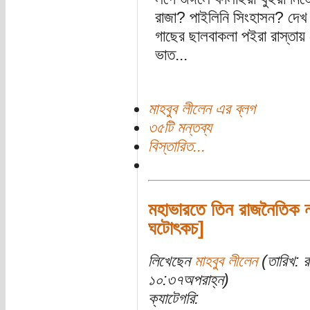
রাজা? পাইলিনি সিংহাসন? দেখ
গাছের ছালবাকলা পইরা রাস্তায়
ভাত...
মাহবুব লীলেন এর ব্লগ
৩৫টি মন্তব্য
বিস্তারিত...
মহাভারতে তিন রাজনৈতিক ন
ঘটোৎকচ]
লিখেছেন
মাহবুব লীলেন
(তারিখ: 
১০:৩৭অপরাহ্ন)
ক্যাটেগরি: