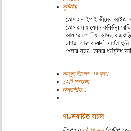
যুধিষ্ঠির
তোমার লাইগাই ভীমের আইজ না
তোমার মায় যেমন ফকিন্নি আছি
আমারে তো নিয়া আসছ রাজবাড়ি 
মাইয়া আজ বনবাসী; এইটা তুমি 
খেলার সময় তোমার ধর্মবুদ্ধি
মাহবুব লীলেন এর ব্লগ
১২টি মন্তব্য
বিস্তারিত...
পাণ্ডবায়িত সচল
লিখেছেন
ষষ্ঠ পাণ্ডব
(তারিখ: শুক