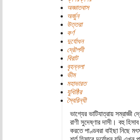
অজ্ঞাতবাস
অর্জুন
উত্তরা
কর্ণ
দুর্যোধন
দ্রৌপদী
বিরাট
বৃহন্নলা
ভীম
মহাভারত
যুধিষ্ঠির
স্বৈরিন্ধী
ভাগ্যের ভাটিযাত্রায় সম্রাজ্ঞী দ
রাণী সুদেষ্ণার দাসী। বহু হিসা
করতে পাণ্ডবরা বাইছা নিছে মৎস
শর্ত হিসাবে দুর্যোধন যদি এখ