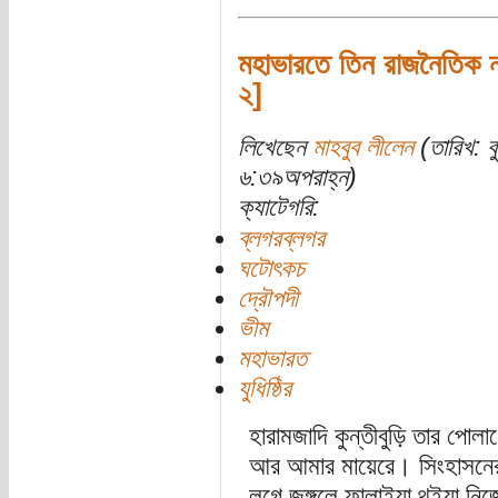
মহাভারতে তিন রাজনৈতিক ন
২]
লিখেছেন
মাহবুব লীলেন
(তারিখ: ব
৬:৩৯অপরাহ্ন)
ক্যাটেগরি:
ব্লগরব্লগর
ঘটোৎকচ
দ্রৌপদী
ভীম
মহাভারত
যুধিষ্ঠির
হারামজাদি কুন্তীবুড়ি তার পোল
আর আমার মায়েরে। সিংহাসনে
লগে জঙ্গলে ফালাইয়া থুইয়া নি