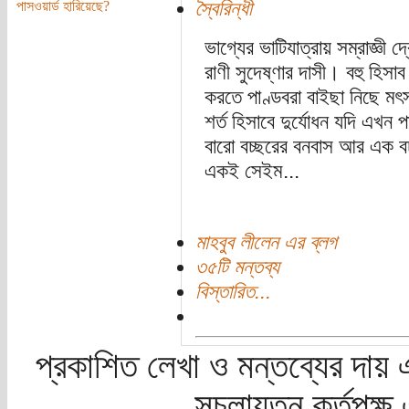
স্বৈরিন্ধী
পাসওয়ার্ড হারিয়েছে?
ভাগ্যের ভাটিযাত্রায় সম্রাজ্ঞী দ
রাণী সুদেষ্ণার দাসী। বহু হিসা
করতে পাণ্ডবরা বাইছা নিছে মৎস
শর্ত হিসাবে দুর্যোধন যদি এখ
বারো বচ্ছরের বনবাস আর এক বচ
একই সেইম...
মাহবুব লীলেন এর ব্লগ
৩৫টি মন্তব্য
বিস্তারিত...
প্রকাশিত লেখা ও মন্তব্যের দায় 
সচলায়তন কর্তৃপক্