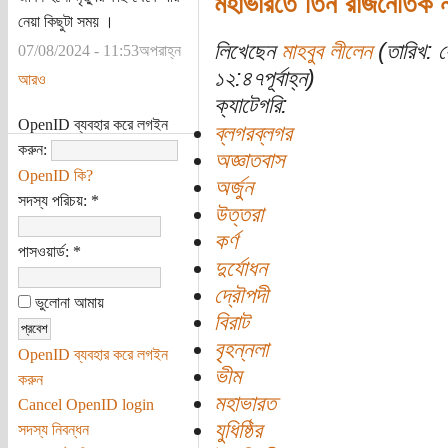
মহাভারতে তিন রাজনৈতিক ন
নেয়া কিছুটা সময় ।
লিখেছেন
মাহবুব লীলেন
(তারিখ: 
07/08/2024 - 11:53অপরাহ্ন
১২:৪৭পূর্বাহ্ন)
আরও
ক্যাটেগরি:
OpenID ব্যবহার করে লগইন
ব্লগরব্লগর
করুন:
অজ্ঞাতবাস
OpenID কি?
অর্জুন
সদস্য পরিচয়:
*
উত্তরা
কর্ণ
পাসওয়ার্ড:
*
দুর্যোধন
দ্রৌপদী
ভুলোনা আমায়
বিরাট
বৃহন্নলা
OpenID ব্যবহার করে লগইন
ভীম
করুন
মহাভারত
Cancel OpenID login
যুধিষ্ঠির
সদস্য নিবন্ধন