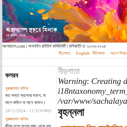
সচলায়তন.com | অনলাইন রাইটার্স কমিউনিটি | কপিরাইট © ২০০৬-২০১৫
নীড়পাতা
English
নীতিমালা
সচলে লিখত
নীড়পাতা
কলরব
Warning
:
Creating d
নুরুজ্জামান মানিক
i18ntaxonomy_term
কত সস্তা স্বপ্নের দাফন, না
/var/www/sachalayat
লাগে কফিন না লাগে কাফন।
বৃহন্নলা
18/11/2024 - 11:31অপরাহ্ন
নুরুজ্জামান মানিক
জীবন হলো মৃত্যুর কাছ থেকে ধার