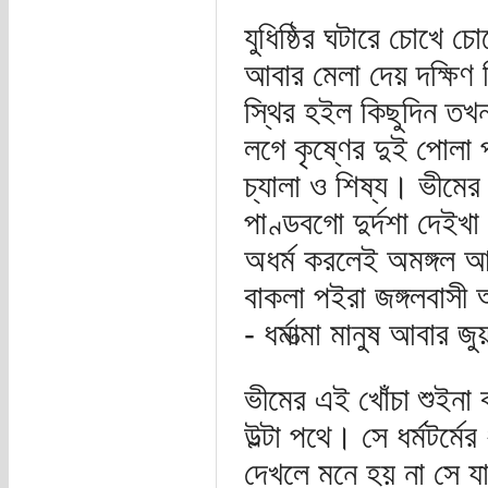
যুধিষ্ঠির ঘটারে চোখে চ
আবার মেলা দেয় দক্ষিণ 
স্থির হইল কিছুদিন তখ
লগে কৃষ্ণের দুই পোলা 
চ্যালা ও শিষ্য। ভীমে
পাণ্ডবগো দুর্দশা দেইখা
অধর্ম করলেই অমঙ্গল আসে
বাকলা পইরা জঙ্গলবাসী আ
- ধর্মাত্মা মানুষ আবার 
ভীমের এই খোঁচা শুইনা
উল্টা পথে। সে ধর্মটর্ম
দেখলে মনে হয় না সে য