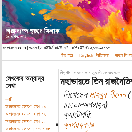
সচলায়তন.com | অনলাইন রাইটার্স কমিউনিটি | কপিরাইট © ২০০৬-২০১৫
নীড়পাতা
English
নীতিমালা
সচলে লিখত
নীড়পাতা
»
ব্লগ
»
মাহবুব লীলেন এর ব্লগ
লেখকের অন্যান্য
মহাভারতে তিন রাজনৈতি
লেখা
লিখেছেন
মাহবুব লীলেন
(
নবালি
১১:০৮অপরাহ্ন)
অভাজনের রামায়ণ: রাবণ ০৩
ক্যাটেগরি:
অভাজনের রামায়ণ: রাবণ ০২
অভাজনের রামায়ণ: রাবণ ০১
ব্লগরব্লগর
অভাজনের রামায়ণ। বনবাস ০৫