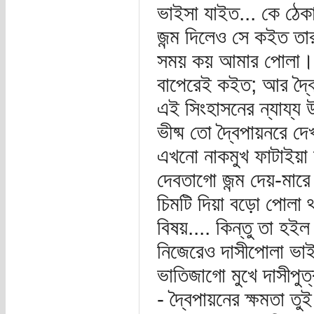
ভাইসা যাইত... কে ঠেকা
জন্ম দিলেও সে কইত তা
সময় কয় আমার পোলা। তা
বাপেরেই কইত; আর দ্বৈ
এই সিংহাসনের ন্যায্য
ভীষ্ম তো দ্বৈপায়নরে দে
এখনো নাকমুখ ফাটাইয়া
দেবতাগো জন্ম দেয়-মার
চিমটি দিয়া বড়ো পোলা 
বিষয়.... কিন্তু তা হই
নিজেরেও দাসীপোলা ভা
ভাতিজাগো মুখে দাসীপুত
- দ্বৈপায়নের ক্ষমতা 