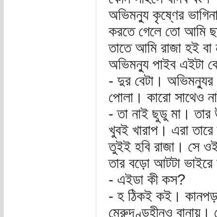
অভিমন্যু কৃষ্ণের ভাগ
করতে গেলে তো আমি ছাই
তাতে আমি রাজা হই বা না 
অভিমন্যু পাইব এইটা 
- দুর বেটা। অভিমন্য
পোলা। কারো সাথেও না
- তা নাই ছুডু মা। তা
খুবই খারাপ। এরা তারে দ
তুইই হবি রাজা। সে ও
তার বড়ো আটটা ভাইরে ঘু
- এইডা কী কস?
- হ ঠিকই কই। কানপড়ায়
মেরুদণ্ডহীনও বানায়। দ