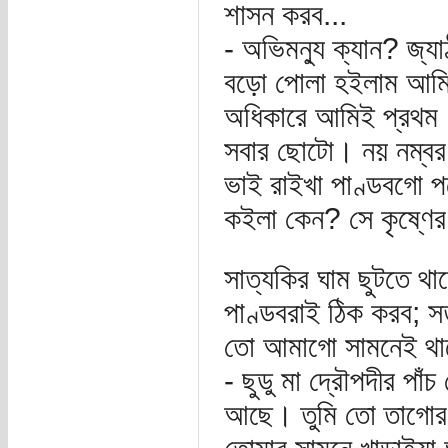
শাসন করব...
- অভিমন্যু ক্যান? জ্য
বড়ো পোলা হইলাম আমি; 
অধিকারে আমিই প্রথম।
সবার ছোটো। নয় নম্বর
ভাই রাইখা পাণ্ডবগো পক
কইলা কেন? সে কৃষ্ণের
সাত্যকির ঘাম ছুটতে থা
পাণ্ডবরাই ঠিক করব; স
তো আমাগো সামনেই থাক
- ছুডু মা দ্রৌপদীর পা
আছে। তুমি তো তাগোর