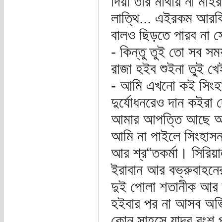
দিয়া তার মাথায় না মাই
লাত্থি... এইরকম আরকি
বালও ছিড়তে পারব না সে
- কিন্তু তুই তো সব স
রাজা হইব শুইনা তুই খ
- আমি এখনো কই সিংহা
দুর্যোধনরেও দান কইর
আমার আপত্তি আছে অভি
আমি না পাইলে সিংহাসন
আর শ্র“তকর্মা। সিরিয়া
ইরাবান আর বভ্রুবাহন
দুই পোলা শতানীক আর
হইবার পর না আসব অভি
কোন সাহসে যাদব বংশ প