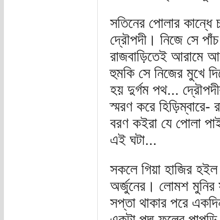
সতিনের পোলার কান্ধে 
দ্রৌপদী। নিজে সে পাঁচ 
রাজবাড়িতেই আরামে আছ
হুমকি সে নিজের মুখে 
হয় দুর্গম পথ... দ্রৌ
স্মরণ করে হিড়িম্বারে-
বরণ কইরা যে পোলা পাইছ
এই ঘটা...
সকলে গিয়া হাজির হইল
অর্জুনের। লোমশ মুন
সপ্তা থাকার পরে একদ
একটা পদ্ম ফুলের পাপড়ি