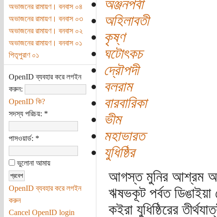
অঞ্জনপর্বা
অভাজনের রামায়ণ। বনবাস ০৪
অহিলাবতী
অভাজনের রামায়ণ। বনবাস ০৩
অভাজনের রামায়ণ। বনবাস ০২
কৃষ্ণ
অভাজনের রামায়ণ। বনবাস ০১
ঘটোৎকচ
পিতৃপুরাণ ০১
দ্রৌপদী
OpenID ব্যবহার করে লগইন
বলরাম
করুন:
বারবারিকা
OpenID কি?
সদস্য পরিচয়:
*
ভীম
মহাভারত
পাসওয়ার্ড:
*
যুধিষ্ঠির
ভুলোনা আমায়
আগস্ত মুনির আশ্রম আর ভ
OpenID ব্যবহার করে লগইন
ঋষভকূট পর্বত ডিঙাইয়া 
করুন
কইরা যুধিষ্ঠিরের তীর্থয
Cancel OpenID login