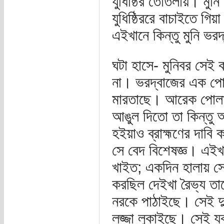
যুধিষ্ঠির তোতলায়। মু
যুধিষ্ঠিররে বাচাইতে গি
এইখানে কিন্তু মুনি ভর
ঘটা হাসে- মুনিবর সেই
না। ভরদ্বাজের এক পোল
মারতাছে। আরেক পোলা 
আঙুল দিতো তা কিন্তু আ
হইয়াও ব্রাহ্মণের দাবি
সে বেদ বিশেষজ্ঞ। এইখ
খাইত; একদিন হালায় সে
করছিল দেইখা রৈভ্য তা
নরকে পাঠাইছে। সেই দু
লজ্জা লুকাইছে। সেই যব