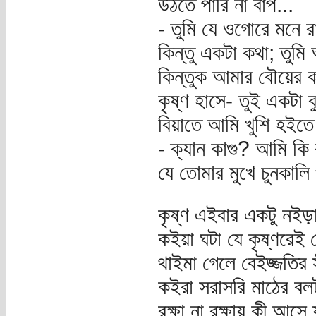
উঠতে পারি না বাপ...
- তুমি যে ওগোরে মনে
কিন্তু একটা কথা; তুম
কিন্তুক আমার বৌয়ের ক
কৃষ্ণ হাসে- তুই একটা
বিয়াতে আমি খুশি হইতে 
- ক্যান কাগু? আমি কি 
যে তোমার মুখে চুনকাল
কৃষ্ণ এইবার একটু নইড়
কইয়া ঘটা যে কৃষ্ণরেই 
থাইমা গেলে বেইজ্জতির স
কইরা সরাসরি মাঠের বলট
রক্ষা না রক্ষায় কী আসে