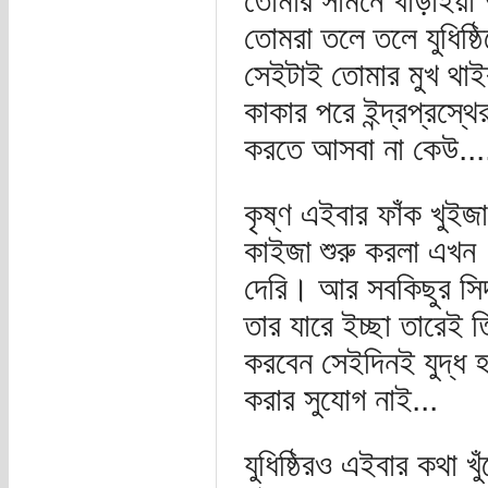
তোমার সামনে খাড়াইয়া
তোমরা তলে তলে যুধিষ্ঠ
সেইটাই তোমার মুখ থাই
কাকার পরে ইন্দ্রপ্রস্থ
করতে আসবা না কেউ...
কৃষ্ণ এইবার ফাঁক খুইজ
কাইজা শুরু করলা এখন।
দেরি। আর সবকিছুর সিদ্
তার যারে ইচ্ছা তারেই 
করবেন সেইদিনই যুদ্ধ
করার সুযোগ নাই...
যুধিষ্ঠিরও এইবার কথা খ