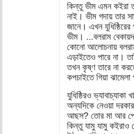
কিন্তু ভীম এমন কইরা ত
নাই। ভীম গদায় তার সা
জানে। এখন যুধিষ্ঠিরের
ভীম। ...বলরাম বেকায়দ
কোনো আলোচনায় বলরামরে
এড়াইতেও পারে না। ত
তখন কৃষ্ণ তারে না করত
কপচাইতে গিয়া ঝামেলা 
যুধিষ্ঠিরও ভ্যাবাচ্যা
অন্যদিকে নেওয়া দরকার
আছস? তোর মা আর পোল
কিন্তু যামু যামু কইর