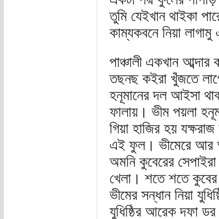
তুমি যেইখান থাইকা প
কাম্যকবনে নিয়া লাগামু 
পাঞ্চালী একখান আব্দার
তছনছ কইরা খুঁজতে লাগ
হনূমানের দল আইসা থাব
ফালায়। ভীম পয়লা হনূম
গিয়া হাজির হয় যক্ষরা
এই ফুল। ভীমেরে আর আ
অমনি কুবেরের সেপাইরা
খেলা। শতে শতে কুবের
ভীমের সন্ধান নিয়া যুধ
যুধিষ্ঠির আরেক দফা ড