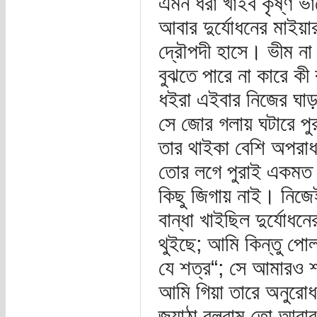
এমন ধরা খাইব কৃষ্ণ ভা
আবার দুর্যোধনের মাইয়
দ্রৌপদী হাসে। ভীম না
বুঝতে পারে না কারে ক
ধইরা এইবার নিজের ঘাড়
সে জোর গলায় ঘটারে পু
তার থাইকা বেশি অপরাধ 
তোর লগে পুরাই একমত।
কিছু জিগায় নাই। নিজেই 
বান্ধা খাইছিল দুর্যোধ
থুইছে; আমি কিন্তু পোল
যে শত্র“; সে আমারও 
আমি গিয়া তারে অনুরোধ
জ্যাঠা বলরাম তো আবার