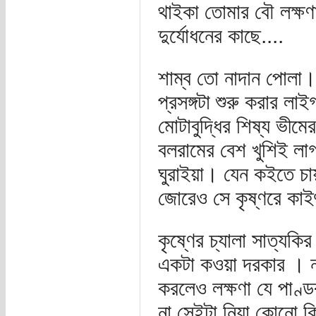
থাইকা তোমার বৌ লক্ষণা
দুর্যোধনের কাছে....
শাম্ব তো নাদান পোলা। 
প্রসঙ্গটা শুরু করার লা
মোটাবুদ্ধির শিষ্য ভীমে
বলরামের বেশ খুশিই লাগ
ঘুরাইয়া। যেন কইতে চা
জোরেও সে কৃষ্ণরে কাই
কৃষ্ণের চ্যালা সাত্যকি
একটা কওয়া দরকার । না 
করলেও লক্ষণা যে পাণ্ডব
না সেইটা নিয়া কোনো ক