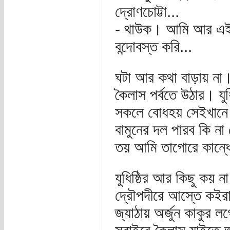
দ্রোণচোট্টা...
- থাউক। আমি আর এই ব
বন্দোবস্ত করি...
ঘটা আর কথা বাড়ায় না।
কৈলাস পর্বতে উঠার। য
সকলে বোধহয় সেইখানে 
বামুনের দল পারব কি না
তয় আমি তাগোরে কান্ধে 
যুধিষ্ঠির আর কিছু কয় 
দ্রৌপদীরে আস্তে কইরা
জ্যাঠায় অর্জুন কাকুর ল