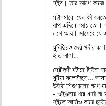
হইব। তার আগে কারো কি
ঘটা আরো যেন কী বলতে 
বাপ এদিকে আয় তো। অ
লগে আয়। মায়েরে যে একট
যুধিষ্ঠিরও দ্রৌপদীর ক
হাত লাগা...
দ্রৌপদী ঘটারে টাইনা র
ধুইয়া ফালাইছস... আমা
উইঠা শিশুপালের লগে য
- ওইগুলার ধার ধারি ন
হইলে আমিও তারে ছাইড়