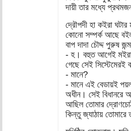
দায়ী তার মধ্যে প্রথমজ
দ্রৌপদী হা কইরা ঘটার 
কোনো সম্পর্ক আছে বই
বাপ দাদা চৌদ্দ পুরুষ জ
- হ। বহুত আগেই মইরা ভ
গেছে সেই সিস্টেমেরই ব
- মানে?
- মানে এই বেডায়ই পয়লা
অধীন। সেই বিধানরে আ
আছিল তোমার দ্রোণচোট্
কিন্তু জ্যাঠায় তোমারে 