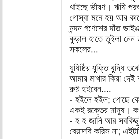
খাইছে ভীষণ। ঋষি পরশ
গোস্বা মনে হয় আর কার
নন্দন গণেশের দাঁত ভাই
কুড়াল হাতে তুইলা নেন 
সকলের...
যুধিষ্ঠির যুক্তি বুদ্ধি
আমার মাথার কিরা দেই ব
রুষ্ট হইবেন....
- হইলে হইল; পোছে কেড
একই রক্তের মানুষ। কথা
- হ হ জানি আর সবকিছ
বেয়াদবি করিস না; এইট