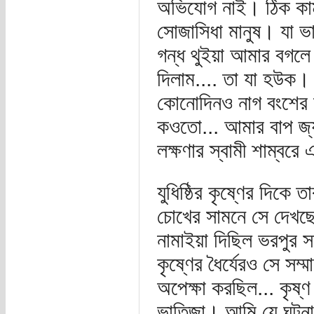
অভিযোগ নাই। ঠিক কামট
সোজাসিধা মানুষ। যা ভ
গন্ধ থুইয়া আমার বগলে
দিলাম.... তা যা হউক। ক
কোনোদিনও নাগ বংশের ল
কওতো... আমার বাপ জ্য
লক্ষণার স্বামী শাম্বর
যুধিষ্ঠির কৃষ্ণের দিকে
চোখের সামনে সে দেখছে
নামাইয়া দিছিল ভরপুর স
কৃষ্ণের ধৈর্যেরও সে সম
অপেক্ষা করছিল... কৃষ্
ভাতিজা। আমি যে ঘটনা