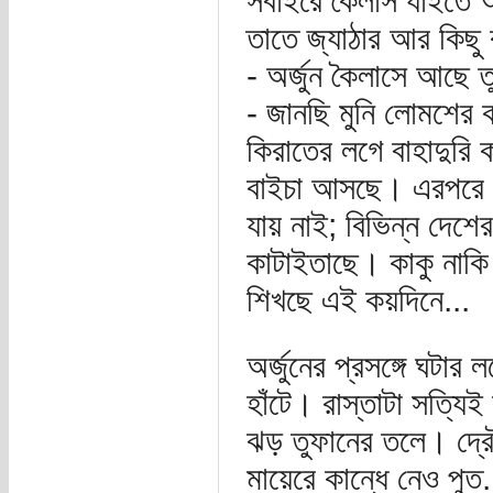
সবাইরে কৈলাস যাইতে আপ
তাতে জ্যাঠার আর কিছু 
- অর্জুন কৈলাসে আছে 
- জানছি মুনি লোমশের
কিরাতের লগে বাহাদুরি
বাইচা আসছে। এরপরে 
যায় নাই; বিভিন্ন দেশ
কাটাইতাছে। কাকু নাকি অ
শিখছে এই কয়দিনে...
অর্জুনের প্রসঙ্গে ঘটার
হাঁটে। রাস্তাটা সত্যিই
ঝড় তুফানের তলে। দ্র
মায়েরে কান্ধে নেও পুত.