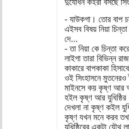
দুর্যোধন কইরা বসছে সি
- যাউকগা। তোর বাপ চা
এইসব বিষয় নিয়া চিন্ত
দে...
- তা নিয়া কে চিন্তা ক
লাইগা তারা বিভিন্ন রা
কাকারে বাপকাকা হিসাব
ওই সিংহাসনে মুতনেরও
মাইনসে কয় কৃষ্ণ আর অ
হইল কৃষ্ণ আর যুধিষ্
দেখলা না কৃষ্ণ কইল যু
কৃষ্ণ যখন মনে করব তখন
যুধিষ্ঠিরের একটা যৌথ 