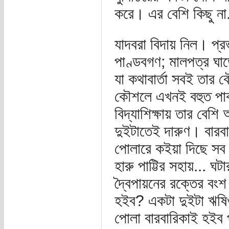
করে। এর বেশি কিছু না.
যাদবরা বিদায় নিল। প্
পাণ্ডবগণ; মালপত্র ঘাড়ে
যা কথাবার্তা সবই তার
কৌশলে এখনই বহুত পাক
বিদ্যাশিক্ষায় তার বেশ
দুইটাতেই দারুণ। বারব
পোলারে কইয়া দিছে সব 
হারু পাট্টির সহায়... 
দ্বৈপায়নের রক্তের বং
হইব? একটা দুইটা ঋষি
পোলা বারবারিকাই হইব প