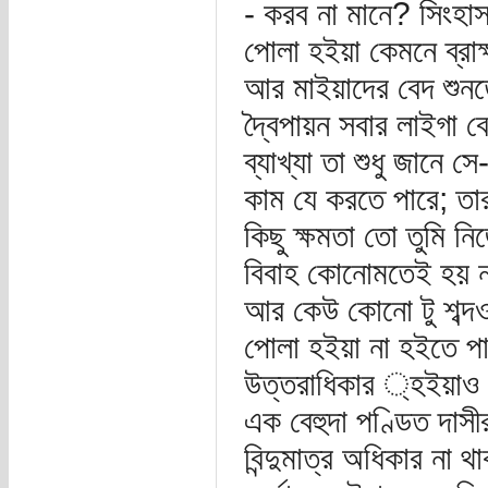
- করব না মানে? সিংহা
পোলা হইয়া কেমনে ব্রাহ
আর মাইয়াদের বেদ শুনত
দ্বৈপায়ন সবার লাইগা ব
ব্যাখ্যা তা শুধু জানে
কাম যে করতে পারে; ত
কিছু ক্ষমতা তো তুমি 
বিবাহ কোনোমতেই হয় না
আর কেউ কোনো টু শব্দও
পোলা হইয়া না হইতে পার
উত্তরাধিকার ্হইয়াও 
এক বেহুদা পণ্ডিত দাসী
বিন্দুমাত্র অধিকার না 