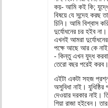
কয়- আমি কই কি; যুদ্ধে
বিষয়ে যে সন্দেহ করছ 
চিনি। আমি বিশ্বাস কর
দুর্যোধনের চর হইব ন
এখনই আমরা দুর্যোধনের
পক্ষে আছে আর কে নাই.
- কিন্তু এখন যুদ্ধ করব
তেরো বছর পরেই করব। 
এইটা একটা সহজ প্রশ্ন
অসুবিধা নাই। যুধিষ্ঠির 
দেওয়ার দরকার নাই। তিন
গিয়া রাজা হইবেন। তার আ