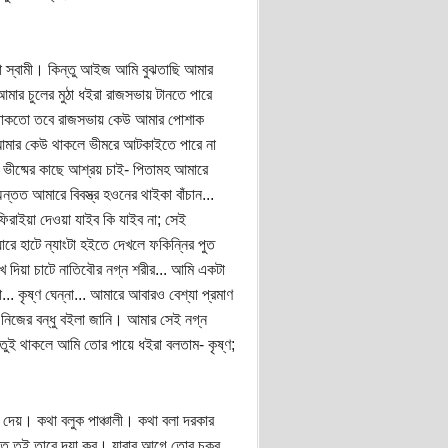
টা স্বামী। কিন্তু আইজ আমি বুঝতাছি আমার
আমার চুলের মুঠা ধইরা রাজসভায় টানতে পারে
েউ থাকতো তবে রাজসভায় কেউ আমার পোশাক
। আমার কেউ থাকলে ভীমরে আটকাইতে পারে না
 ভীষ্মের কাছে আশ্রয় চাই- পিতামহ আমারে
 অন্তত আমারে বিবস্ত্র হওনের থাইকা বাঁচান...
াক ফিরাইয়া দেওয়া যাইব কি যাইব না; সেই
য়ারে হাটে ন্যাংটা হইতে দেখলে ফকিন্নির পুত
োখ দিয়া চাটে নাতিবৌর নগ্ন শরীর... আমি একটা
া... কৃষ্ণ ঘেন্না... আমারে আবারও বেশ্যা প্রমাণ
নিজের বন্ধু বইলা জানি। আমার সেই নগ্ন
ুই থাকলে আমি তোর পায়ে ধইরা বলতাম- কৃষ্ণ;
 দেয়। কথা বলুক পাঞ্চালী। কথা বলা দরকার
তত তুই তারে দয়া কর। যাবার আগে তোর চক্র