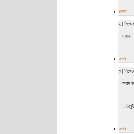
জবাব
২ | লিখে
ধন্যবাদ
জবাব
৩ | লিখে
সেরাম ভ
--------
'..দ্রিমু
জবাব