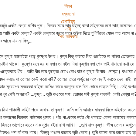
শিক্ষা
রম্যরচনা
রেখাচিত্র
র্জুন একটা বেশ্যা মাগির পুত। নিজের মায়ে তার শুইছে বারো মাইনসের লগে তাই আমারেও সে 
নারী
কয় আমি একটা বেশ্যা? একটা বেশ্যারে জুয়ার দানে তুইলা দিতে যুধিষ্ঠিরের যেমন যায় আসে না 
শিশু অধিকার
রও আসে যায় না কিছু...
নে কৃষ্ণা হামলাইয়া পড়ে কৃষ্ণের উপর। কৃষ্ণ কিছু কইতে গিয়া গুছাইতে না পাইরা তোতলায়।
াড়াইয়া থাকে। কৃষ্ণের মনে হয় যা বলার তা বইলা দিয়া কৃষ্ণার বলা শেষ তাই থামানো কথা সে
ক্কেবারে ধীর। অতি ধীর লয়ে কৃষ্ণের চোখে চোখ রাইখা কৃষ্ণা জিগায়- দোস্ত। কওতো দে
 এমন করছে যা তোমরা কেউ করো নাই? তোমরা তারে অর্জুনের লগে লড়াই করতে দেও নাই; নম
মান সুযোগের স্বয়ংবরা থাইকা আমিও তারে নমশূদ্র বলে বিনা দোষে তাড়ান দিছি। সেই অপম
 খুব বেশি অপরাধ? ...কৃষ্ণ... তুমি কওতো সখা; তোমার সখী কৃষ্ণা পাঞ্চালী একটা বেশ্যা না
 নিয়া পাঞ্চালী ফাইটা পড়ে আবার- হা কৃষ্ণ। আমি জানি আমারে সান্ত্বনা দিতে এইখানে আ
ো বনবাসের বিছানায় পাঠানোর ধান্দায়। পাঁচ পাণ্ডবের নয়টা বৌ থাকতে একলা আমারেই বনবা
 হিসাবে তাগোরে হাতের এক মুঠায় ধইরা রাখি আমি। ...তুমি যাও কৃষ্ণ। ভীষ্ম তোমার অর্জুনের
ীমেরও গদা কাঁপতে পারে। কিন্তু পাঞ্চাল রাজারে তুমি চেনো। তুমি ভালো করে জানো তার দুই 