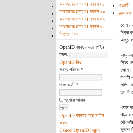
অভাজনের রামায়ণ। বনবাস ০৪
পাঞ্চালী
অভাজনের রামায়ণ। বনবাস ০৩
মহাভারত
অভাজনের রামায়ণ। বনবাস ০২
তোমার অ
অভাজনের রামায়ণ। বনবাস ০১
মিথ্যা 
পিতৃপুরাণ ০১
অর্জুনে
OpenID ব্যবহার করে লগইন
করুন:
কাম্যকব
OpenID কি?
স্থির খ
সদস্য পরিচয়:
*
খোলে। এ
কর্ণ কী
পাসওয়ার্ড:
*
লাইগা স
তয় কি তা
ভুলোনা আমায়
একটা দম
পাণ্ডবগ
OpenID ব্যবহার করে লগইন
যৌনসঙ্গী
করুন
তুলতে ভ
Cancel OpenID login