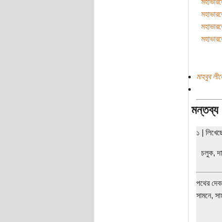
মহাভারত
মহাভারত
মহাভারত
মহাভারত
মাহবুব লী
মন্তব্য
১ | লিখে
চলুক, দ
পথের দেবত
সামনে, সা