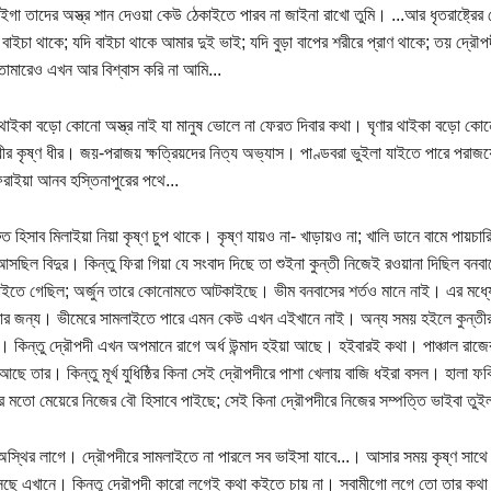
লাইগা তাদের অস্ত্র শান দেওয়া কেউ ঠেকাইতে পারব না জাইনা রাখো তুমি। ...আর ধৃতরাষ্ট্রে
 বাইচা থাকে; যদি বাইচা থাকে আমার দুই ভাই; যদি বুড়া বাপের শরীরে প্রাণ থাকে; তয় দ্রৌপদ
মারেও এখন আর বিশ্বাস করি না আমি...
াইকা বড়ো কোনো অস্ত্র নাই যা মানুষ ভোলে না ফেরত দিবার কথা। ঘৃণার থাইকা বড়ো কোনো
ীর কৃষ্ণ ধীর। জয়-পরাজয় ক্ষত্রিয়দের নিত্য অভ্যাস। পাণ্ডবরা ভুইলা যাইতে পারে পরাজয়
রাইয়া আনব হস্তিনাপুরের পথে...
ুত হিসাব মিলাইয়া নিয়া কৃষ্ণ চুপ থাকে। কৃষ্ণ যায়ও না- খাড়ায়ও না; খালি ডানে বামে পায়
সছিল বিদুর। কিন্তু ফিরা গিয়া যে সংবাদ দিছে তা শুইনা কুন্তী নিজেই রওয়ানা দিছিল বনবাসে
াইতে গেছিল; অর্জুন তারে কোনোমতে আটকাইছে। ভীম বনবাসের শর্তও মানে নাই। এর মধ্যে
বার জন্য। ভীমেরে সামলাইতে পারে এমন কেউ এখন এইখানে নাই। অন্য সময় হইলে কুন্তী
। কিন্তু দ্রৌপদী এখন অপমানে রাগে অর্ধ উন্মাদ হইয়া আছে। হইবারই কথা। পাঞ্চাল রাজের ম
ছে তার। কিন্তু মূর্খ যুধিষ্ঠির কিনা সেই দ্রৌপদীরে পাশা খেলায় বাজি ধইরা বসল। হালা ফক
র মতো মেয়েরে নিজের বৌ হিসাবে পাইছে; সেই কিনা দ্রৌপদীরে নিজের সম্পত্তি ভাইবা তুইল
 অস্থির লাগে। দ্রৌপদীরে সামলাইতে না পারলে সব ভাইসা যাবে...। আসার সময় কৃষ্ণ সাথে
ছে এখানে। কিন্তু দ্রৌপদী কারো লগেই কথা কইতে চায় না। স্বামীগো লগে তো তার কথা 