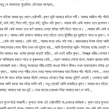
ন্তু সে থাকতাছে পুরোহিত ধৌম্যের আশ্রমে...
 চুপ থাইকা আবার মুখ খোলে দ্রৌপদী- কৃষ্ণ তুমি আমারে কইতা সখী। আমার আছিল পাঁচ পাঁচ
নাই; ভাই নাই; পিতা নাই; পুত্র নাই; তুমিও নাই কৃষ্ণ। আমার যদি কেউ থাকত তবে দুঃশাসন 
র যদি কেউ থাকত তবে কর্ণ আমারে বেশ্যা কইয়া গালি দিতে পারে না। ...আমার যদি ক
ারে না। আমার কেউ থাকলে আমারে নগ্ন হইতে দেখে যুধিষ্ঠির মুখ ঘুরাইতে পারে না কৃষ্ণ
 ...কেউ নাই আমার। কেউ নাই... আমার জন্য ধর্মও নাই সখা। রাজদরবারে উলঙ্গ হইয়া আমি
. গঙ্গাবেশ্যার পোলা ভীষ্ম তখন ধর্ম ভুইলা যায়... আমি চিল্লাইয়া কান্দি- পিতামহ ধর্মের দোহাই
ভীষ্ম আমারে কয়- ধর্মের ব্যাখ্যা বড়োই কঠিন... ধর্ম এতই কঠিন কৃষ্ণ... বিবস্ত্রা নারীর পোশ
খ্যা আবিষ্কার করতে পারে না কুরুসভার কেউ... দ্রোণ আমারে দেইখা হাসে; পাঞ্চাল রাজের মাই
 হাসবারই কথা। কিন্তু সৎমায়ের শরীর চাইটা খাওয়া নির্বংশ ভীষ্মও তখন ফ্যালফ্যাল কইরা চ
 কৃষ্ণ... আমার নগ্ন শরীর দেখে দেবর শ্বশুর দাদাশ্বশুর আর নিজের পাঁচ পাঁচটা পোলা... ঘেন্ন
ইগা কি সাথে কইরা আমার পাঁচটা পোলারে এইখানে নিয়া আসছ তুমি? দোহাই। তোমারে আমি 
ময় আমি কারো নাম ধইরা ডাকি নাই। শুধু তোরেই আমি ডাকছিরে কৃষ্ণ। আমার মনে হইছে ত
মার; আমারে দয়া কর তুই। তোর হাতের চক্রখান দিয়া আমারে মরণ দে ভাই...
মে ফুসে উঠে পাঞ্চালী। ফুসতে থাকা এই দ্রৌপদীই পাণ্ডবদের ভবিষ্যৎ। কৃষ্ণ তারে ফুসতে
ঞ্চালী বলতেই থাকে- আমারে তুই একটা মরণ দে কৃষ্ণ। হতভাগি অনাথ; যার কেউ নাই অন্