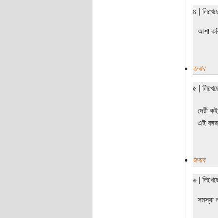
৪ | লিখে
আশা কর
জবাব
৫ | লিখেছ
দেরী কই
এই রঙ্গ
জবাব
৬ | লিখে
সমস্যা 