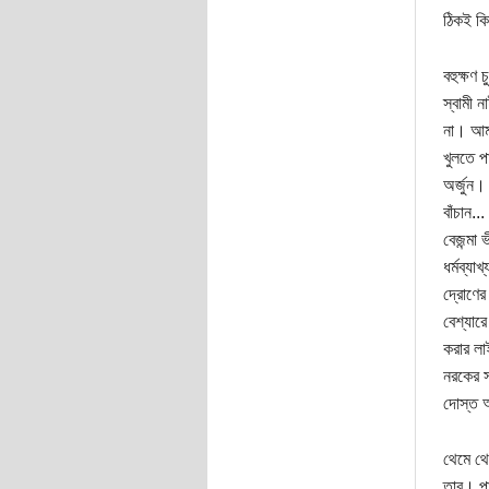
ঠিকই কি
বহুক্ষণ
স্বামী 
না। আমা
খুলতে প
অর্জুন।
বাঁচান..
বেজন্মা 
ধর্মব্যা
দ্রোণের
বেশ্যারে
করার লা
নরকের স
দোস্ত আ
থেমে থে
তার। পা