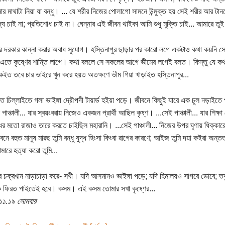
ার মাথাটা নিয়া যা বন্ধু। ... যে শরীর নিজের পোলাগো সামনে উন্মুক্ত হয় সেই শরীর আর টান
্য চাই না; প্রতিশোধ চাই না। ঘেন্নার এই জীবন থাইকা আমি শুধু মুক্তি চাই... আমারে তুই 
র দরকার কান্না করার অবাধ সুযোগ। হস্তিনাপুর ছাড়ার পর কারো লগে একটাও কথা কয়নি 
এতে কৃষ্ণের শান্তি লাগে। কথা বললে সে সকলের আগে ভীমের লগেই বলত। কিন্তু যে কথাগ
কইত তবে চার ভাইরে খুন করে হয়ত অতক্ষণে ভীম গিয়া খাড়াইত হস্তিনাপুর...
তে চিল্লাইতে গলা ভাইঙ্গা দ্রৌপদী টায়ার্ড হইয়া পড়ে। জীবনে কিছুই যারে এক চুল নড়াইতে 
াঞ্চালী... যার স্বয়ংবরায় নিজেও একজন প্রার্থী আছিল কৃষ্ণ। ...সেই পাঞ্চালী... যার শিক্ষা
ের মতো রাজাও তারে করতে চাইছিল মহারানি। ...সেই পাঞ্চালী... নিজের উপর ঘৃণায় ধিক্কারে 
বনে বহুত মানুষ মারছ তুমি বন্ধু যুদ্ধ হিংসা কিংবা রাগের কারণে; আইজ তুমি দয়া কইরা অন
মারে হত্যা করো তুমি...
ার চক্রখান নাড়াচাড়া করে- সখী। যদি আসমানও ভাইঙ্গা পড়ে; যদি হিমালয়ও সাগরে ডোবে; তব
ে ফিরত পাইতেই হবে। কসম। এই কসম তোমার সখা কৃষ্ণের...
১১.১৯ সোমবার