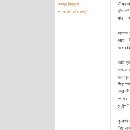
ভীষ্মর 
সদস্য নিবন্ধন
ভীম যদি
পাসওয়ার্ড হারিয়েছে?
যাও। তো
অপমান থ
পারে। ধ
আবার ফি
অতি দ্র
দেখতে আ
হাত পুড়
ফিরা যা
দ্রৌপদী
পোলাও আ
দ্রৌপদী
কৃষ্ণের
নিয়া আস