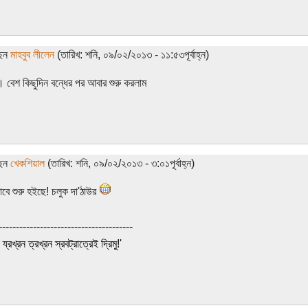
ছেন
মাহবুব লীলেন
(তারিখ: শনি, ০৯/০২/২০১৩ - ১১:৫৩পূর্বাহ্ন)
। বেশ কিছুদিন বন্ধের পর আবার শুরু করলাম
ছেন
খেকশিয়াল
(তারিখ: শনি, ০৯/০২/২০১৩ - ৩:০১পূর্বাহ্ন)
াবে শুরু হইছে! চলুক দা'ঠাউর
---------------------------------------
ই য্রখ্রন ত্রখ্রন স্রবট্রাত্রেই দ্রিমু!'