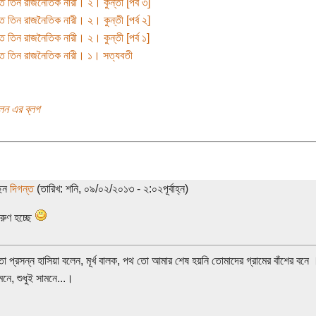
ে তিন রাজনৈতিক নারী। ২। কুন্তী [পর্ব ৩]
ে তিন রাজনৈতিক নারী। ২। কুন্তী [পর্ব ২]
ে তিন রাজনৈতিক নারী। ২। কুন্তী [পর্ব ১]
ে তিন রাজনৈতিক নারী। ১। সত্যবতী
লেন এর ব্লগ
ছেন
দিগন্ত
(তারিখ: শনি, ০৯/০২/২০১৩ - ২:০২পূর্বাহ্ন)
ারুণ হচ্ছে
া প্রসন্ন হাসিয়া বলেন, মূর্খ বালক, পথ তো আমার শেষ হয়নি তোমাদের গ্রামের বাঁশের বন
মনে, শুধুই সামনে...।