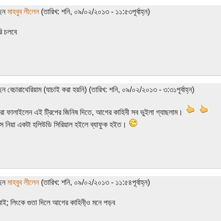
ছেন
মাহবুব লীলেন
(তারিখ: শনি, ০৯/০২/২০১৩ - ১১:৫৩পূর্বাহ্ন)
ি চলবে
েন বেচারাথেরিয়াম (যাচাই করা হয়নি) (তারিখ: শনি, ০৯/০২/২০১৩ - ৩:৩১পূর্বাহ্ন)
রা ফালাইলেন এই ট্রিপের জিনিষ দিতে, আগের কাহিনী সব ভুইলা গ্যাছলাম।
রস নিয়া একটা হলিউডি সিরিয়াল হইলে ব্যাফুক হইত।
ছেন
মাহবুব লীলেন
(তারিখ: শনি, ০৯/০২/২০১৩ - ১১:৫৪পূর্বাহ্ন)
নাই; লিংকে গুতা দিলে আগের কাহিনী্ও মনে পড়ব