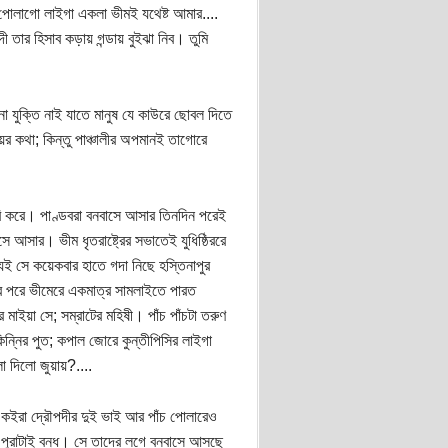
র পোলাগো লাইগা একলা ভীমই যথেষ্ট আমার....
ী তার হিসাব কড়ায় গন্ডায় বুইঝা নিব। তুমি
 যুক্তি নাই যাতে মানুষ যে কাউরে ছোবল দিতে
ের কথা; কিন্তু পাঞ্চালীর অপমানই তাগোরে
চারি করে। পাণ্ডবরা বনবাসে আসার তিনদিন পরেই
 আসার। ভীম ধৃতরাষ্ট্রের সভাতেই যুধিষ্ঠিররে
ই সে কয়েকবার হাতে গদা নিছে হস্তিনাপুর
র পরে ভীমেরে একমাত্র সামলাইতে পারত
াইয়া সে; সম্রাটের মহিষী। পাঁচ পাঁচটা তরুণ
িন্নির পুত; কপাল জোরে কুন্তীপিসির লাইগা
া দিলো জুয়ায়?....
 কইরা দ্রৌপদীর দুই ভাই আর পাঁচ পোলারেও
পুরাটাই বন্ধ। সে তাদের লগে বনবাসে আসছে