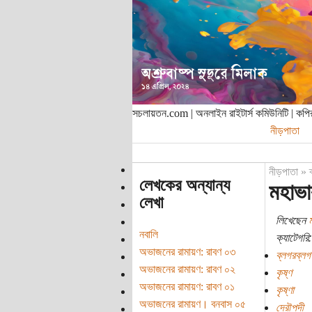
সচলায়তন.com | অনলাইন রাইটার্স কমিউনিটি | ক
নীড়পাতা
নীড়পাতা
»
লেখকের অন্যান্য
মহাভা
লেখা
লিখেছেন
ম
নবালি
ক্যাটেগরি:
অভাজনের রামায়ণ: রাবণ ০৩
ব্লগরব্লগ
অভাজনের রামায়ণ: রাবণ ০২
কৃষ্ণ
অভাজনের রামায়ণ: রাবণ ০১
কৃষ্ণা
অভাজনের রামায়ণ। বনবাস ০৫
দ্রৌপদী