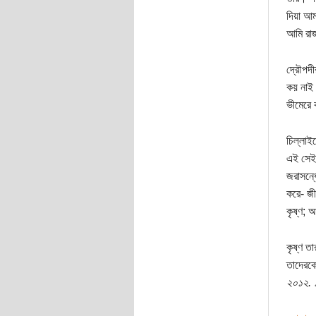
দিয়া আম
আমি রাজ
দ্রৌপদী
কয় নাই 
ভীমেরে 
চিল্লাই
এই সেই প
জরাসন্ধ
করে- জী
কৃষ্ণ; আ
কৃষ্ণ ত
তাদেরক
২০১২. 