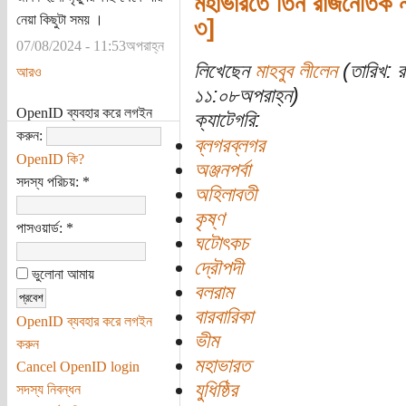
মহাভারতে তিন রাজনৈতিক 
নেয়া কিছুটা সময় ।
৩]
07/08/2024 - 11:53অপরাহ্ন
লিখেছেন
মাহবুব লীলেন
(তারিখ: 
আরও
১১:০৮অপরাহ্ন)
OpenID ব্যবহার করে লগইন
ক্যাটেগরি:
করুন:
ব্লগরব্লগর
OpenID কি?
অঞ্জনপর্বা
সদস্য পরিচয়:
*
অহিলাবতী
কৃষ্ণ
পাসওয়ার্ড:
*
ঘটোৎকচ
দ্রৌপদী
ভুলোনা আমায়
বলরাম
বারবারিকা
OpenID ব্যবহার করে লগইন
ভীম
করুন
মহাভারত
Cancel OpenID login
যুধিষ্ঠির
সদস্য নিবন্ধন