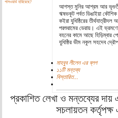
পাসওয়ার্ড হারিয়েছে?
আগস্ত মুনির আশ্রম আর ভৃগুতীর্
ঋষভকূট পর্বত ডিঙাইয়া কৌশিক ন
কইরা যুধিষ্ঠিরের তীর্থযাত্রীদল 
পরশুরামের ডেরায়। এই ভ্রমণে
বহনের কামে আছে হিড়িম্বার পো
যুধিষ্ঠির ভীম নকুল সহদেব দ্রৌ
মাহবুব লীলেন এর ব্লগ
১১টি মন্তব্য
বিস্তারিত...
প্রকাশিত লেখা ও মন্তব্যের দায় 
সচলায়তন কর্তৃপক্