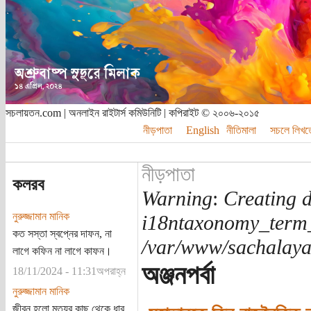
সচলায়তন.com | অনলাইন রাইটার্স কমিউনিটি | কপিরাইট © ২০০৬-২০১৫
নীড়পাতা
English
নীতিমালা
সচলে লিখত
নীড়পাতা
কলরব
Warning
:
Creating d
নুরুজ্জামান মানিক
i18ntaxonomy_term
কত সস্তা স্বপ্নের দাফন, না
/var/www/sachalayat
লাগে কফিন না লাগে কাফন।
অঞ্জনপর্বা
18/11/2024 - 11:31অপরাহ্ন
নুরুজ্জামান মানিক
জীবন হলো মৃত্যুর কাছ থেকে ধার