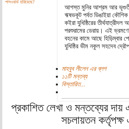
পাসওয়ার্ড হারিয়েছে?
আগস্ত মুনির আশ্রম আর ভৃগুতীর্
ঋষভকূট পর্বত ডিঙাইয়া কৌশিক ন
কইরা যুধিষ্ঠিরের তীর্থযাত্রীদল 
পরশুরামের ডেরায়। এই ভ্রমণে
বহনের কামে আছে হিড়িম্বার পো
যুধিষ্ঠির ভীম নকুল সহদেব দ্রৌ
মাহবুব লীলেন এর ব্লগ
১১টি মন্তব্য
বিস্তারিত...
প্রকাশিত লেখা ও মন্তব্যের দায় 
সচলায়তন কর্তৃপক্