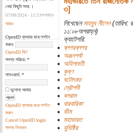
মহাভারতে তিন রাজনৈতিক 
নেয়া কিছুটা সময় ।
৩]
07/08/2024 - 11:53অপরাহ্ন
লিখেছেন
মাহবুব লীলেন
(তারিখ: 
আরও
১১:০৮অপরাহ্ন)
OpenID ব্যবহার করে লগইন
ক্যাটেগরি:
করুন:
ব্লগরব্লগর
OpenID কি?
অঞ্জনপর্বা
সদস্য পরিচয়:
*
অহিলাবতী
কৃষ্ণ
পাসওয়ার্ড:
*
ঘটোৎকচ
দ্রৌপদী
ভুলোনা আমায়
বলরাম
বারবারিকা
OpenID ব্যবহার করে লগইন
ভীম
করুন
মহাভারত
Cancel OpenID login
যুধিষ্ঠির
সদস্য নিবন্ধন