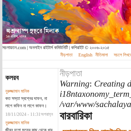
সচলায়তন.com | অনলাইন রাইটার্স কমিউনিটি | কপিরাইট © ২০০৬-২০১৫
নীড়পাতা
English
নীতিমালা
সচলে লিখত
নীড়পাতা
কলরব
Warning
:
Creating d
নুরুজ্জামান মানিক
i18ntaxonomy_term
কত সস্তা স্বপ্নের দাফন, না
/var/www/sachalayat
লাগে কফিন না লাগে কাফন।
বারবারিকা
18/11/2024 - 11:31অপরাহ্ন
নুরুজ্জামান মানিক
জীবন হলো মৃত্যুর কাছ থেকে ধার