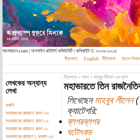
সচলায়তন.com | অনলাইন রাইটার্স কমিউনিটি | কপিরাইট © ২০০৬-২০১৫
নীড়পাতা
English
নীতিমালা
সচলে লিখত
নীড়পাতা
»
ব্লগ
»
মাহবুব লীলেন এর ব্লগ
লেখকের অন্যান্য
মহাভারতে তিন রাজনৈতি
লেখা
লিখেছেন
মাহবুব লীলেন
(ত
নবালি
ক্যাটেগরি:
অভাজনের রামায়ণ: রাবণ ০৩
ব্লগরব্লগর
অভাজনের রামায়ণ: রাবণ ০২
অভাজনের রামায়ণ: রাবণ ০১
ঘটোৎকচ
অভাজনের রামায়ণ। বনবাস ০৫