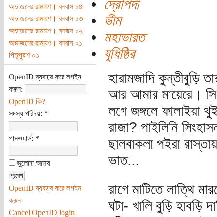
দ্রৌপদী
অভাজনের রামায়ণ। বনবাস ০৪
ভীম
অভাজনের রামায়ণ। বনবাস ০৩
অভাজনের রামায়ণ। বনবাস ০২
মহাভারত
অভাজনের রামায়ণ। বনবাস ০১
যুধিষ্ঠির
পিতৃপুরাণ ০১
হারামজাদি কুন্তীবুড়ি 
OpenID ব্যবহার করে লগইন
করুন:
আর আমার মায়েরে। সি
OpenID কি?
লগে জঙ্গলে ফালাইয়া থ
সদস্য পরিচয়:
*
রাজা? পাইলিনি সিংহাস
পাসওয়ার্ড:
*
ছালবাকলা পইরা রাস্তা
ভাত...
ভুলোনা আমায়
রাগে মাটিতে লাত্থি মার
OpenID ব্যবহার করে লগইন
করুন
ঘটা- খালি বুড়ি হাবড়ি 
Cancel OpenID login