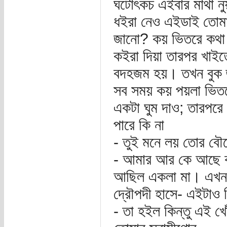
ঘটোৎকচ এইবার মাথা নুয়
ধইরা নেও এইডাই তোমা
জানো? কয় ভিতরে কথা 
কইরা দিয়া তারপর খাই
বদহজম হয়। তখন বুক জ
সব সময় কয় পয়লা ভিতর
একটা ঘুম দাও; তারপরে
পারে কি না
- তুই মনে লয় তোর বৌ
- আমার আর কে আছে ক
আছিল একলা মা। এখন 
দ্রৌপদী হাসে- এইটাও ক
- তা হইল কিন্তু এই খ