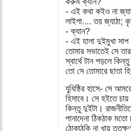
করুম ক্যান?
- এই কথা কইও না জ্যাঠ
লাইগা.... তয় জ্যাঠা; 
- ক্যান?
- এই হালা দুইমুখা সাপ
তোমার সভাতেই সে তার
স্বার্থে টান পড়লে কিন
তো সে তোমারে ছাতা হিস
যুধিষ্ঠির হাসে- সে আম
হিসাবে। সে হইতে চায়
কিন্তু দুইটা। রাজনীত
পানাদেনা ঠিকঠাক মতো
ঠোকাঠুকি না খায় ততক্ষণ