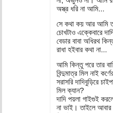
না; অর্জুনও না। আমি রাধ
অস্ত্র ধরি না আমি...
সে কথা কয় আর আমি তা
চোখটাও এক্কেবারে দা
বেডার বাবা অধিরথ কিন্ত
রাধা হইবার কথা না...
আমি কিন্তু পরে তার বা
বিন্দুমাত্র মিল নাই কর্
সরাসরি দাদিবুড়িরে চাই
মিল ক্যান?
দাদি পয়লা গাইগুই করল
না ভাই। তাইলে আবার স