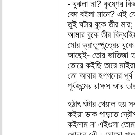
- বুঝলা না? কৃষ্ণের কিছ
বেদ বইলা মানে? এই যে
তুই ঘটার বুকে তীর মার; 
আমার বুকে তীর বিন্ধাই
মোর ভ্রাতুষ্পুত্রের বু
আছেই- তোর ভাতিজা হই
তোরে কইছি তারে মাইরা
তো আবার হগগলের পূর্ব 
পূর্বজন্মের রাক্ষস আর ত
হঠাৎ ঘটার খেয়াল হয় সব
কইয়া ডাক পাড়তে দ্রৌপ
কইলাম না এইগুলা তোমা
পোলার বৌ। আসো খা