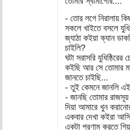
তোমার স্বামীগোর....
- তোর লগে নিরালায় ক
সকলে খাইতে বসলে যুধিষ
জ্যাঠা কইয়া ক্যান ডা
চাইলি?
ঘটা সরাসরি যুধিষ্ঠিরের
কইছি আর সে তোমার মা
জানতে চাইছি...
- তুই কেমনে জানলি এ
- জানছি তোমার রাজসূয়
দিয়া আমারে খুন করান
একবার দেখা কইরা আসি
একটা প্রণাম করতে গিয়