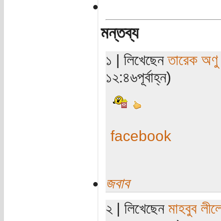
মন্তব্য
১ | লিখেছেন
তারেক অণু
১২:৪৬পূর্বাহ্ন)
facebook
জবাব
২ | লিখেছেন
মাহবুব লীল