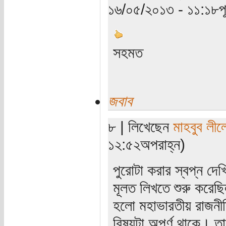
১৬/০৫/২০১৩ - ১১:১৮পূর্
সহমত
জবাব
৮ | লিখেছেন
মাহবুব লীল
১২:৫২অপরাহ্ন)
পুরোটা করার স্বপ্ন দে
মূলত লিখতে শুরু করেছ
হলো মহাভারতীয় রাজনীত
বিষয়টা অপূর্ণ থাকে। 