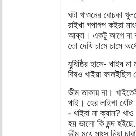
ঘটা খাওনের বোচকা খুলত
রাইখা গপাগপ কইরা মা
আব্বা। একটু আগে না 
তো দেখি চামে চামে অর্
যুধিষ্ঠির হাসে- খাইব ন
বিষও খাইয়া ফালইছিল 
ভীম তাকায় না। খাইতে
খাই। হের লাইগা খোঁটা 
- খাইবা না ক্যান? খাও
হয় ভালো কি মন্দ হইছে.
ভীম মুখে মাংস নিয়া চ