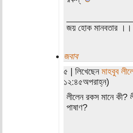
_____________
জয় হোক মানবতার ।। 
জবাব
৫ | লিখেছেন
মাহবুব লীল
১২:৪৫অপরাহ্ন)
লীলেন রকস মানে কী? লী
পাষাণ?