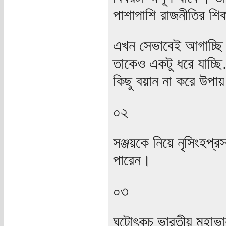
পাশাপাশি রাজনীতির শিক
এখন সেভাবেই আগাচ্ছি।
তাকেও একটু ধরে যাচ্ছি
কিছু বয়ান না করে উপায় 
০২
সঞ্জয়কে নিয়ে নৃসিংহপ
পারেন।
০৩
ঘটোৎকচ ভারতীয় মহাভার