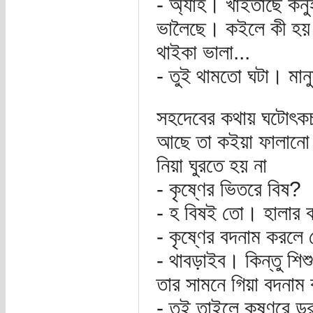
- অ্যাহ। খাইতাছে কনু
ভালৈছে। কইলে কী হয় য
থাইকা ভালা...
- তুই থামতো ঘটা। মান
সহদেবের কথায় ঘটোৎকচ
আছে তা কইয়া ফালানো
নিয়া ঘুরতে হয় না
- কৃষ্ণের ভিতরে বিষ?
- হ বিষই তো। হালার ব
- কৃষ্ণের বদনাম করলে 
- থাবড়াইব। কিন্তু শি
তার সামনে গিয়া বদনাম 
- তুই তাইলে কৃষ্ণরে ড