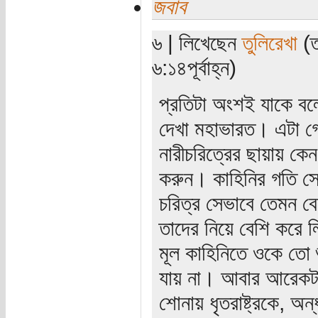
জবাব
৬ | লিখেছেন
তুলিরেখা
(ত
৬:১৪পূর্বাহ্ন)
প্রতিটা অংশই যাকে বল
দেখা মহাভারত। এটা গোটা
নারীচরিত্রের ছায়ায় কেন
করুন। কাহিনির গতি সে
চরিত্র সেভাবে তেমন ব
তাদের নিয়ে বেশি করে 
মূল কাহিনিতে ওকে তো 
যায় না। আবার আরেকটা অস
শোনায় ধৃতরাষ্ট্রকে, অ