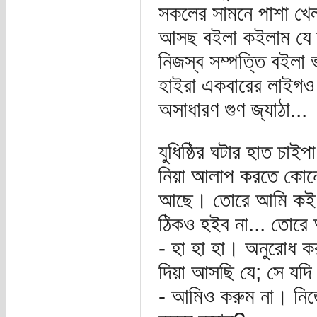
সকলের সামনে পাশা খেল
আসছ বইলা কইলাম যে তু
নিজস্ব সম্পত্তি বইলা 
হাইরা একবারের লাইগও 
অসাধারণ গুণ জ্যাঠা...
যুধিষ্ঠির ঘটার হাত চাই
নিয়া আলাপ করতে কোন
আছে। তোরে আমি কই; ক
ঠিকও হইব না... তোরে 
- হা হা হা। অনুরোধ 
দিয়া আসছি যে; সে যদি
- আমিও করুম না। নিজে