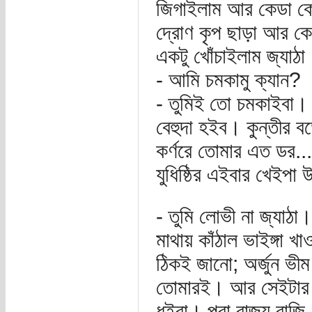
জিগাইলাম আর কেডা কেডা 
দ্রোণ কৃপ ছাড়া আর কে
একটু খোঁচাইলাম জ্যাঠ
- আমি চমকামু ক্যান?
- তুমিই তো চমকাইবা। 
বেহুদা হইব। কুন্তীর ব
কর্ণরে তোমার এত ডর...
যুধিষ্ঠির এইবার খেইপ
- তুমি লোভী না জ্যাঠা
মাথায় কাঁঠাল ভাইঙ্গা
ঠিকই জানো; অর্জুন ভীম
তোমারই। আর সেইটার প্
ধইরা। পুরা রাজ্য বাজি