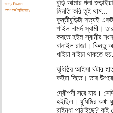
বুড়ি আমার গলা জড়াইয়
সদস্য নিবন্ধন
মিনতি করি তুই থাম...
পাসওয়ার্ড হারিয়েছে?
কুন্তীবুড়িটা সত্যই এক
পাইল নামর্দ স্বামী। ত
করতে হইল স্বামীর সং
বানাইল রাজা। কিন্তু 
খাইয়া বাইচা থাকতে হয়.
যুধিষ্ঠির আইসা ঘটার 
কইরা দিতে। তার উপরে
দ্রৌপদী সরে যায়। সেদি
হইছিল। যুধিষ্ঠির কথা
রাইন্ধা পাঠাইছে? কই 