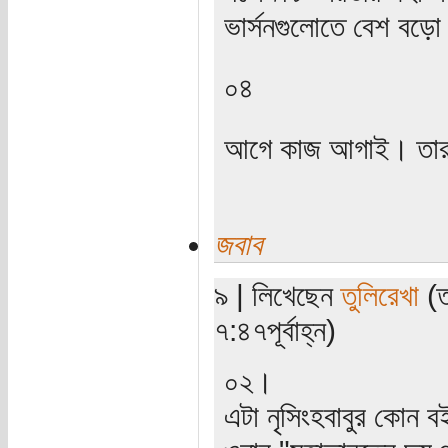
ভার্সনগুলোতে বেশ বড়ো
০৪
আগে কাজ আগাই। তারপর
জবাব
৯ | লিখেছেন
তুলিরেখা
(ত
৭:৪৭পূর্বাহ্ন)
০২।
এটা নৃসিংহবাবুর কোন 