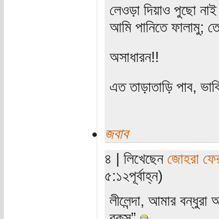
লেওড়া দিয়াও পুছো না
আমি পানিতে ফালামু; 
অসাধারন!!
এত তাড়াতাড়ি পাব, ভাব
জবাব
৪ | লিখেছেন
জোহরা ফে
৫:১২পূর্বাহ্ন)
লীলেন্দা, আমার বন্ধুর
রকস্‌”