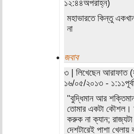
১২:৪৪অপরাহ্ন)
মহাভারতে কিন্তু একখা
না
জবাব
৩ | লিখেছেন আরাফাত (যা
১৬/০৫/২০১৩ - ১:১১পূর্বা
"বুদ্ধিমান আর শক্তিমা
তোমার একটা কৌশল। তুম
করুক না ক্যান; রাজ্যট
দেশটারেই পাশা খেলায় ব