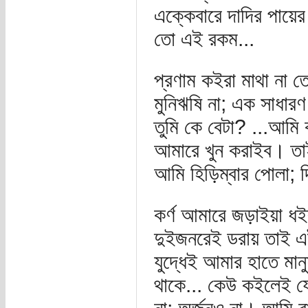
এক্কেবারে দাদির পায়
তো এই রকম...
প্রণাম কইরা মাথা না
মুনিঋষি না; এক সাধার
তুমি কে বেটা? ...আম
আমারে খুন করাইব। তা
আমি হিড়িম্বার পোলা; দ
কর্ণ আমারে জড়াইয়া ধ
দুইজনরেই ডরায় তাই এ
যুদ্ধেই আমার হাতে মান
থাকে... কেউ কইলেই যে