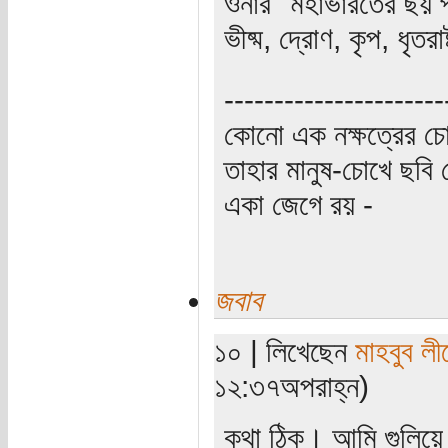
ওনার "মহাভারতের ছয় প
ভীষ্ম, দ্রোণ, কৃপ, ধৃত
----------------------
কোনো এক নক্ষত্রের চো
তাহার মানুষ-চোখে ছবি 
একা জেগে রয় -
জবাব
১০ | লিখেছেন
মাহবুব লী
১২:৩৭অপরাহ্ন)
কথা ঠিক। আমি গুলিয়