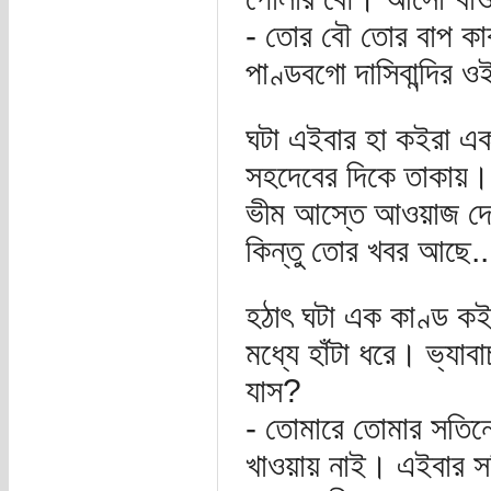
- তোর বৌ তোর বাপ কা
পাণ্ডবগো দাসিবান্দির ও
ঘটা এইবার হা কইরা এক
সহদেবের দিকে তাকায়। 
ভীম আস্তে আওয়াজ দেয়-
কিন্তু তোর খবর আছে..
হঠাৎ ঘটা এক কাণ্ড কই
মধ্যে হাঁটা ধরে। ভ্যা
যাস?
- তোমারে তোমার সতিনের
খাওয়ায় নাই। এইবার স