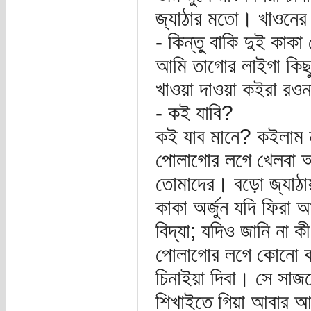
জ্যাঠার মতো। খাওনের ধ
- কিন্তু বাকি দুই কাক
আমি তাগোর লাইগা কিছ
খাওয়া দাওয়া কইরা রওন
- কই যাবি?
কই যাব মানে? কইলাম 
পোলাগোর লগে খেলবা আর
তোমাদের। বড়ো জ্যাঠায়
কাকা অর্জুন যদি ফিরা
বিদ্যা; যদিও জানি না 
পোলাগোর লগে কোনো কাম
চিনাইয়া দিবা। সে সাজতে
শিখাইতে গিয়া আবার আম