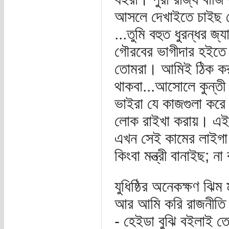
আসলে দেখাইতে চাইছ য
...তুমি বহুত ধুরন্ধর জ
গৌরবের ভাগীদার হইতে 
তোমরা। আমিই ঠিক করু
থাকবা...আসোলে কুন্তী 
ভাইরা যে কাজগুলা করে 
লোক রাইখা করায়। এই যে
এখন সেই কামের লাইগা
কিংবা মন্ত্রী বানাইছ; 
যুধিষ্ঠির অনেকক্ষণ ঝি
আর আমি করি রাজনীতি।
- হেইডা বুঝি বইলাই 