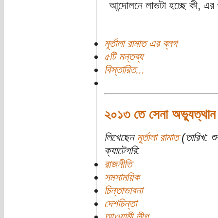
আন্দোলনে লাভটা হচ্ছে কী, এর 
মূর্তালা রামাত এর ব্লগ
৫টি মন্তব্য
বিস্তারিত...
২০১৩ তে সেনা অভ্যুত্থান ব
লিখেছেন
মূর্তালা রামাত
(তারিখ: শু
ক্যাটেগরি:
রাজনীতি
সমসাময়িক
চিন্তাভাবনা
দেশচিন্তা
আওয়ামী লীগ