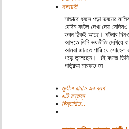
সববয়সী
সাভারে ধ্বসে পড়া ভবনের মাল
যেদিন ফাটল দেখা দেয় সেদিনও 
ভবন ঠিকই আছে। ঘটনার দিনও ভা
আসতে তিনি ভয়ভীতি দেখিয়ে ব
আমরা জানতে পারি যে সোহেল র
গড়ে তুলেছেন। এই কাজে তিনি
পত্রিকা মারফত জা
মূর্তালা রামাত এর ব্লগ
৬টি মন্তব্য
বিস্তারিত...