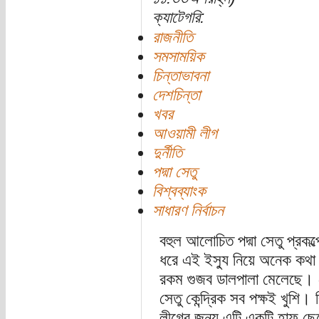
ক্যাটেগরি:
রাজনীতি
সমসাময়িক
চিন্তাভাবনা
দেশচিন্তা
খবর
আওয়ামী লীগ
দুর্নীতি
পদ্মা সেতু
বিশ্বব্যাংক
সাধারণ নির্বাচন
বহুল আলোচিত পদ্মা সেতু প্রক
ধরে এই ইস্যু নিয়ে অনেক কথ
রকম গুজব ডালপালা মেলেছে। শেষ
সেতু কেন্দ্রিক সব পক্ষই খুশি।
লীগের জন্য এটি একটি হাফ ছেড