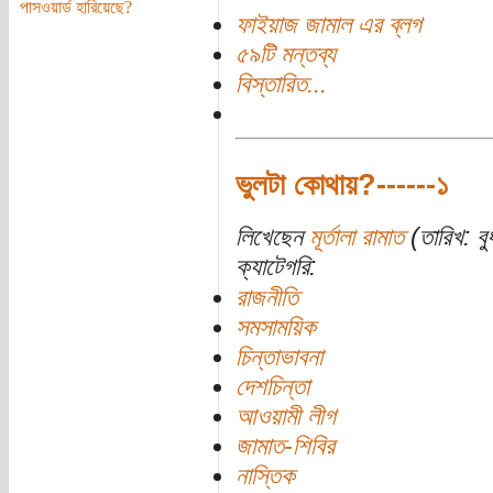
পাসওয়ার্ড হারিয়েছে?
ফাইয়াজ জামাল এর ব্লগ
৫৯টি মন্তব্য
বিস্তারিত...
ভুলটা কোথায়?------১
লিখেছেন
মূর্তালা রামাত
(তারিখ: বু
ক্যাটেগরি:
রাজনীতি
সমসাময়িক
চিন্তাভাবনা
দেশচিন্তা
আওয়ামী লীগ
জামাত-শিবির
নাস্তিক