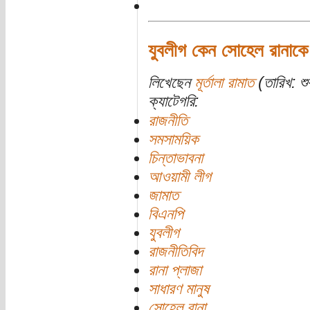
যুবলীগ কেন সোহেল রানাকে 
লিখেছেন
মূর্তালা রামাত
(তারিখ: শু
ক্যাটেগরি:
রাজনীতি
সমসাময়িক
চিন্তাভাবনা
আওয়ামী লীগ
জামাত
বিএনপি
যুবলীগ
রাজনীতিবিদ
রানা প্লাজা
সাধারণ মানুষ
সোহেল রানা