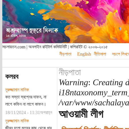
সচলায়তন.com | অনলাইন রাইটার্স কমিউনিটি | কপিরাইট © ২০০৬-২০১৫
নীড়পাতা
English
নীতিমালা
সচলে লিখত
নীড়পাতা
কলরব
Warning
:
Creating d
নুরুজ্জামান মানিক
i18ntaxonomy_term
কত সস্তা স্বপ্নের দাফন, না
/var/www/sachalayat
লাগে কফিন না লাগে কাফন।
আওয়ামী লীগ
18/11/2024 - 11:31অপরাহ্ন
নুরুজ্জামান মানিক
জীবন হলো মৃত্যুর কাছ থেকে ধার