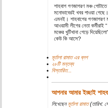
শাহবাগ গণজাগরণ মঞ্চ গোটাতে 
মনোভাবেরই খবর পাওয়া গেছে। ম
এমনই। শাহবাগের গণজাগরণ মঞ্
আওয়ামী লীগের নেতা কর্মীরাই 
মঞ্চের খুটিখানা গেড়ে দিয়ে
কেউ কি আসে?
মূর্তালা রামাত এর ব্লগ
২৮টি মন্তব্য
বিস্তারিত...
আপনার আমার ইচ্ছাই শাহবা
লিখেছেন
মূর্তালা রামাত
(তারিখ: স