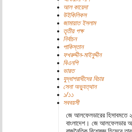
আল কায়েদা
উইকিলিকস
জামায়াত ইসলাম
তৃতীয় পক্ষ
নির্বাচন
পাকিস্তান
ফখরুদ্দীন-মাইনুদ্দীন
বিএনপি
ভারত
যুদ্ধাপরাধীদের বিচার
সেনা অভ্যুত্থান
১/১১
সববয়সী
জে আলফেলডারের হিসাবমতে ২০১
বাংলাদেশ। জে আলফেলডার আম
রাজনৈতিক বিশেষজ্ঞ হিসেবে তার