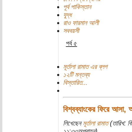
পূর্ব পাকিস্তান
যুদ্ধ
রাও ফারমান আলী
সববয়সী
পর্ব ৫
মূর্তালা রামাত এর ব্লগ
১২টি মন্তব্য
বিস্তারিত...
বিশ্বব্যাংকের ফিরে আসা, আ
লিখেছেন
মূর্তালা রামাত
(তারিখ: বি
১১:৩৩অপরাহ্ন)