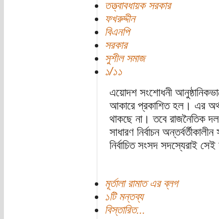
তত্ত্বাবধায়ক সরকার
ফখরুদ্দীন
বিএনপি
সরকার
সুশীল সমাজ
১/১১
এয়োদশ সংশোধনী আনুষ্ঠানিকভাবে
আকারে প্রকাশিত হল। এর অর্থ
থাকছে না। তবে রাজনৈতিক দলগ
সাধারণ নির্বাচন অন্তর্বর্তীকা
নির্বাচিত সংসদ সদস্যেরাই সে
মূর্তালা রামাত এর ব্লগ
১টি মন্তব্য
বিস্তারিত...