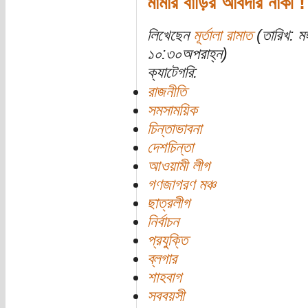
মামার বাড়ির আবদার নাকী !
লিখেছেন
মূর্তালা রামাত
(তারিখ: ম
১০:৩০অপরাহ্ন)
ক্যাটেগরি:
রাজনীতি
সমসাময়িক
চিন্তাভাবনা
দেশচিন্তা
আওয়ামী লীগ
গণজাগরণ মঞ্চ
ছাত্রলীগ
নির্বাচন
প্রযুক্তি
ব্লগার
শাহবাগ
সববয়সী