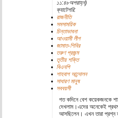
১১:৪৮অপরাহ্ন)
ক্যাটেগরি:
রাজনীতি
সমসাময়িক
চিন্তাভাবনা
আওয়ামী লীগ
জামাত-শিবির
তরুণ প্রজন্ম
তৃতীয় শক্তি
বিএনপি
শাহবাগ আন্দোলন
সাধারণ মানুষ
সববয়সী
গত কদিনে বেশ কয়েকজনকে শাহ
দেখলাম।এদের অনেকেই প্রথম 
আসছিলেন। এখন তারা প্রশ্ন ত