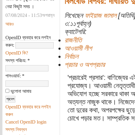
বিলবোর্ড বিপর্যয়: দীর্ঘায়িত দ
নেয়া কিছুটা সময় ।
লিখেছেন
ফাইয়াজ জামাল
[অতিথি]
07/08/2024 - 11:53অপরাহ্ন
৩:১১পূর্বাহ্ন)
আরও
ক্যাটেগরি:
OpenID ব্যবহার করে লগইন
রাজনীতি
করুন:
আওয়ামী লীগ
OpenID কি?
নির্বাচন
সদস্য পরিচয়:
*
প্রচার ও অপপ্রচার
পাসওয়ার্ড:
*
'প্রচারেই প্রসার': বাণিজ্যের এই
প্রযোজ্য। আওয়ামী নেতৃত্তাধী
ভুলোনা আমায়
অভিযোগ হচ্ছে সরকারে থাকা অব
অত্যন্ত নাজুক থাকে। নিজেদের
OpenID ব্যবহার করে লগইন
তো দুরের কথা, অপরপক্ষের ছুড়ে
করুন
চোখে পড়ার মত। সাম্প্রতিক সময
Cancel OpenID login
সদস্য নিবন্ধন