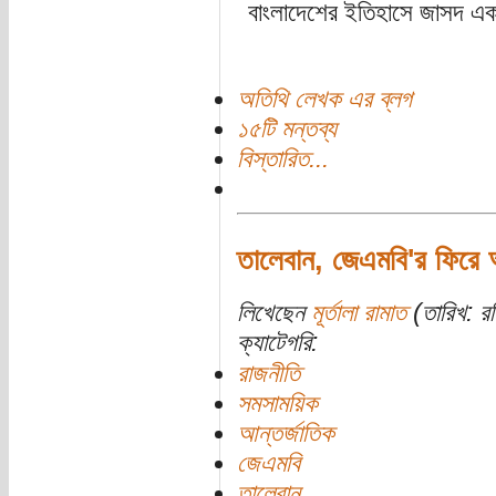
বাংলাদেশের ইতিহাসে জাসদ এক 
অতিথি লেখক এর ব্লগ
১৫টি মন্তব্য
বিস্তারিত...
তালেবান, জেএমবি'র ফিরে
লিখেছেন
মূর্তালা রামাত
(তারিখ: র
ক্যাটেগরি:
রাজনীতি
সমসাময়িক
আন্তর্জাতিক
জেএমবি
তালেবান