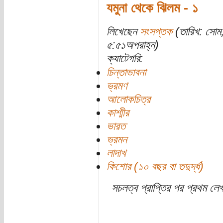
যমুনা থেকে ঝিলম - ১
লিখেছেন
সংসপ্তক
(তারিখ: সোম
৫:৫১অপরাহ্ন)
ক্যাটেগরি:
চিন্তাভাবনা
ভ্রমণ
আলোকচিত্র
কাশ্মীর
ভারত
ভ্রমন
লাদাখ
কিশোর (১০ বছর বা তদুর্দ্ধ)
সচলত্ব প্রাপ্তির পর প্রথম লেখ