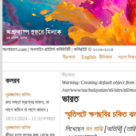
সচলায়তন.com | অনলাইন রাইটার্স কমিউনিটি | কপিরাইট © ২০০৬-২০১৫
নীড়পাতা
English
নীতিমালা
সচলে লিখত
নীড়পাতা
কলরব
Warning
:
Creating default object from
/var/www/sachalayatan/s6/sites/all/m
নুরুজ্জামান মানিক
ভারত
কত সস্তা স্বপ্নের দাফন, না
লাগে কফিন না লাগে কাফন।
স্মৃতিপটে ক্ষণছবির চকিত 
18/11/2024 - 11:31অপরাহ্ন
নুরুজ্জামান মানিক
লিখেছেন
মন মাঝি
[অতিথি] (তারি
জীবন হলো মৃত্যুর কাছ থেকে ধার