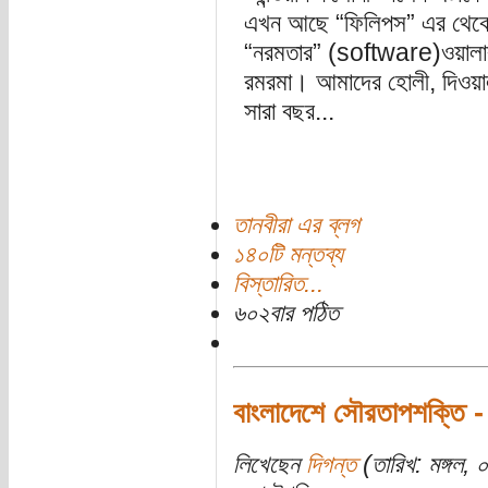
এখন আছে “ফিলিপস” এর থেকে ছু
“নরমতার” (software)ওয়ালার
রমরমা। আমাদের হোলী, দিওয়ালী, ড
সারা বছর...
তানবীরা এর ব্লগ
১৪০টি মন্তব্য
বিস্তারিত...
৬০২বার পঠিত
বাংলাদেশে সৌরতাপশক্তি - 
লিখেছেন
দিগন্ত
(তারিখ: মঙ্গল,