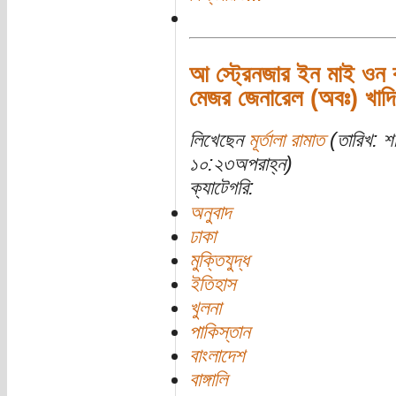
আ স্ট্রেনজার ইন মাই ওন ক
মেজর জেনারেল (অবঃ) খাদিম 
লিখেছেন
মূর্তালা রামাত
(তারিখ: শ
১০:২৩অপরাহ্ন)
ক্যাটেগরি:
অনুবাদ
ঢাকা
মুক্তিযুদ্ধ
ইতিহাস
খুলনা
পাকিস্তান
বাংলাদেশ
বাঙ্গালি