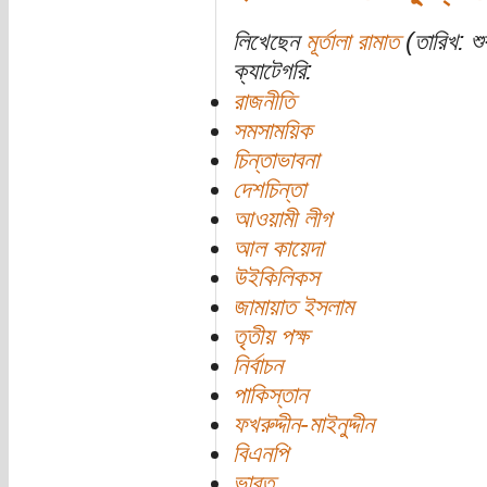
লিখেছেন
মূর্তালা রামাত
(তারিখ: শু
ক্যাটেগরি:
রাজনীতি
সমসাময়িক
চিন্তাভাবনা
দেশচিন্তা
আওয়ামী লীগ
আল কায়েদা
উইকিলিকস
জামায়াত ইসলাম
তৃতীয় পক্ষ
নির্বাচন
পাকিস্তান
ফখরুদ্দীন-মাইনুদ্দীন
বিএনপি
ভারত