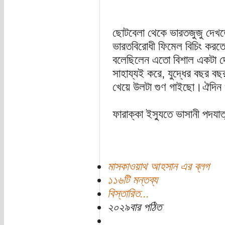
ছোটবেলা থেকে ভারতজুজু দেখত
ভারতবিরোধী ফিমেল বিচিং করতে
বলেছিলেন এতো বিশাল একটা দেশ
সাহায্যই করে, যুদ্ধের বছর বছর
খেয়ে উলটা গুণ গাইছো।ঐদিন খা
ফারাক্কা ইস্যুতে ভাসানী পদযাত
মাসকাওয়াথ আহসান এর ব্লগ
১১৬টি মন্তব্য
বিস্তারিত...
২০২৯বার পঠিত