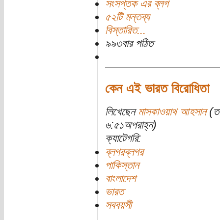
সংসপ্তক এর ব্লগ
৫২টি মন্তব্য
বিস্তারিত...
৯৯৩বার পঠিত
কেন এই ভারত বিরোধিতা
লিখেছেন
মাসকাওয়াথ আহসান
(তা
৬:৫১অপরাহ্ন)
ক্যাটেগরি:
ব্লগরব্লগর
পাকিস্তান
বাংলাদেশ
ভারত
সববয়সী