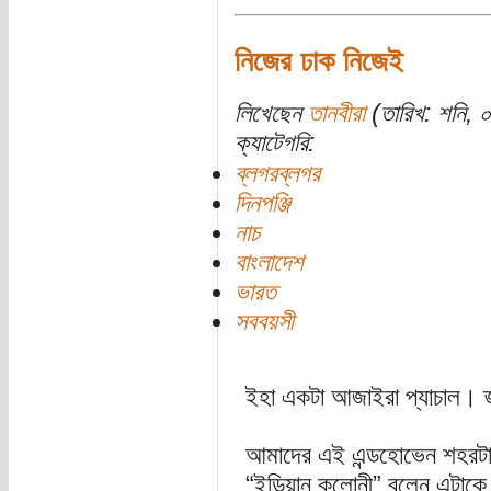
নিজের ঢাক নিজেই
লিখেছেন
তানবীরা
(তারিখ: শনি, ০
ক্যাটেগরি:
ব্লগরব্লগর
দিনপঞ্জি
নাচ
বাংলাদেশ
ভারত
সববয়সী
ইহা একটা আজাইরা প্যাচাল। জ্
আমাদের এই এন্ডহোভেন শহরটা
“ইন্ডিয়ান কলোনী” বলেন এটাক