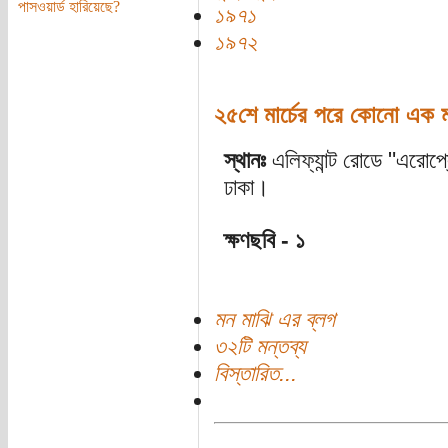
পাসওয়ার্ড হারিয়েছে?
১৯৭১
১৯৭২
২৫শে মার্চের পরে কোনো এক
স্থানঃ
এলিফ্যান্ট রোডে "এরো
ঢাকা।
ক্ষণছবি - ১
মন মাঝি এর ব্লগ
৩২টি মন্তব্য
বিস্তারিত...