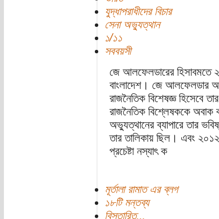
যুদ্ধাপরাধীদের বিচার
সেনা অভ্যুত্থান
১/১১
সববয়সী
জে আলফেলডারের হিসাবমতে ২০১
বাংলাদেশ। জে আলফেলডার আম
রাজনৈতিক বিশেষজ্ঞ হিসেবে তার
রাজনৈতিক বিশ্লেষককে অবাক কর
অভ্যুত্থানের ব্যাপারে তার ভবি
তার তালিকায় ছিল। এবং ২০১২ 
প্রচেষ্টা নস্যাৎ ক
মূর্তালা রামাত এর ব্লগ
১৮টি মন্তব্য
বিস্তারিত...