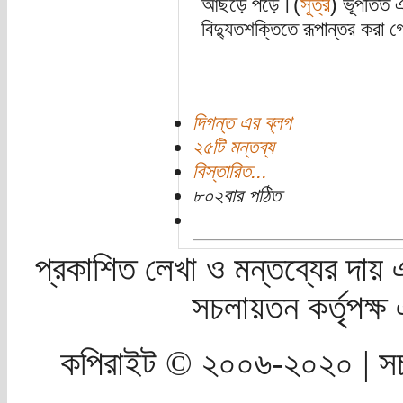
আছড়ে পড়ে।(
সূত্র
) ভূপতিত 
বিদ্যুতশক্তিতে রূপান্তর করা গ
দিগন্ত এর ব্লগ
২৫টি মন্তব্য
বিস্তারিত...
৮০২বার পঠিত
প্রকাশিত লেখা ও মন্তব্যের দায় 
সচলায়তন কর্তৃপক্
কপিরাইট © ২০০৬-২০২০ | সচ