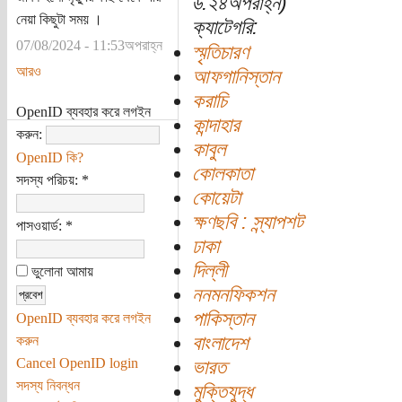
৬:২৪অপরাহ্ন)
নেয়া কিছুটা সময় ।
ক্যাটেগরি:
07/08/2024 - 11:53অপরাহ্ন
স্মৃতিচারণ
আরও
আফগানিস্তান
করাচি
OpenID ব্যবহার করে লগইন
কান্দাহার
করুন:
কাবুল
OpenID কি?
কোলকাতা
সদস্য পরিচয়:
*
কোয়েটা
ক্ষণছবি : স্ন্যাপশট
পাসওয়ার্ড:
*
ঢাকা
দিল্লী
ভুলোনা আমায়
ননমনফিকশন
পাকিস্তান
OpenID ব্যবহার করে লগইন
বাংলাদেশ
করুন
Cancel OpenID login
ভারত
সদস্য নিবন্ধন
মুক্তিযুদ্ধ