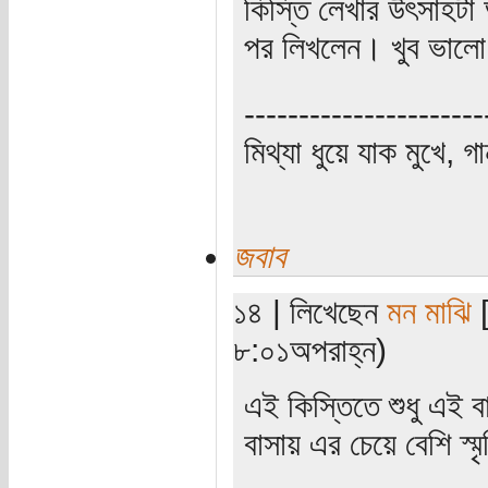
কিস্তি লেখার উৎসাহট
পর লিখলেন। খুব ভাল
----------------------
মিথ্যা ধুয়ে যাক মুখে, গ
জবাব
১৪ | লিখেছেন
মন মাঝি
[
৮:০১অপরাহ্ন)
এই কিস্তিতে শুধু এই ব
বাসায় এর চেয়ে বেশি স