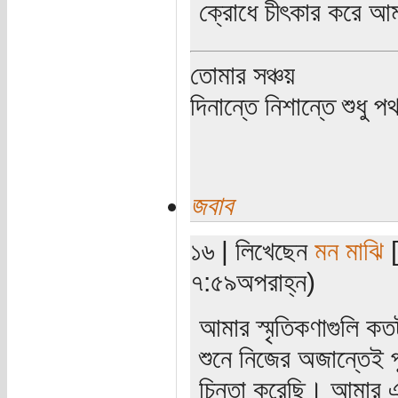
ক্রোধে চীৎকার করে আম
তোমার সঞ্চয়
দিনান্তে নিশান্তে শুধু 
জবাব
১৬ | লিখেছেন
মন মাঝি
[
৭:৫৯অপরাহ্ন)
আমার স্মৃতিকণাগুলি ক
শুনে নিজের অজান্তেই প
চিন্তা করেছি। আমার এই