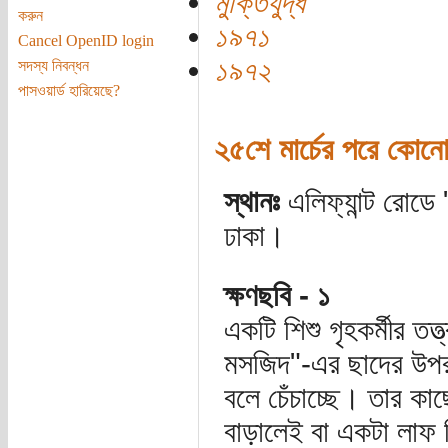
মুক্তিযুদ্ধ
করুন
১৯৭১
Cancel OpenID login
১৯৭২
সদস্য নিবন্ধন
পাসওয়ার্ড হারিয়েছে?
২৫শে মার্চের পরে ক
স্থানঃ
এলিফ্যান্ট রোড
ঢাকা।
ক্ষণছবি - ১
একটি শিশু গৃহকর্মীর তত
মসজিদ"-এর ছাদের উপর 
বলে চেঁচাচ্ছে। তার ক
বাড়ালেই বা একটা লাফ দ