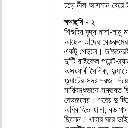
চড়ে নীল আসমান বেয়ে উ
ক্ষণছবি - ২
শিশুটির বৃদ্ধ নানা-নানু
আছেন তাঁদের বেডরুমের
একটু পেছনে। দু'জনেরই
দু'টি রাইফেল পয়েন্ট-
অস্ত্রধারী সৈনিক, ফ্ল্
ফ্ল্যাটের সদর দরজা দি
সারিবদ্ধভাবে সম্ভবত ত
বেডরুমের। পরের দু'টি
অবিবাহিত খালা, বড় খাল
ছিলেন। খাবার ঘরে ডাই