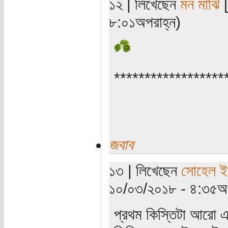
১২ | লিখেছেন
মন মাঝি
[
৮:০১অপরাহ্ন)
******************
জবাব
১৩ | লিখেছেন
সোহেল ই
১০/০৩/২০১৮ - ৪:৩৫অপ
প্রথম কিস্তিটা আরো 