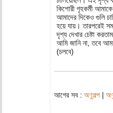
চালিয়েছিল। এই দৃশ্য ব
কিশোরী গৃহকর্মী আমাকে 
আমাদের দিকেও গুলি চা
হয়ে যায়। তারপরেই সম
দৃশ্য দেখার চেষ্টা কর
আমি জানি না, তবে আম
(চলবে)
আগের সব :
অণুগল্প
|
অণ