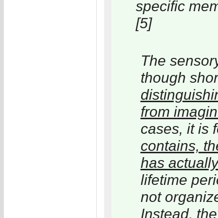
specific me
[5]
The sensory
though shor
distinguish
from imagin
cases, it is
contains, th
has actuall
lifetime pe
not organize
Instead, the