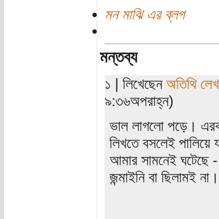
মন মাঝি এর ব্লগ
মন্তব্য
১ | লিখেছেন
অতিথি লে
৯:৩৬অপরাহ্ন)
ভাল লাগলো পড়ে। এরকম
লিখতে বসলেই পালিয়ে যা
আমার সামনেই ঘটেছে -
জন্মাইনি বা ছিলামই না