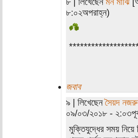
৮ | লিখেছেন
মন মাঝি
[অ
৮:০২অপরাহ্ন)
******************
জবাব
৯ | লিখেছেন
সৈয়দ নজরু
০৯/০৩/২০১৮ - ২:০৩পূর্ব
মুক্তিযুদ্ধের সময় নিয়