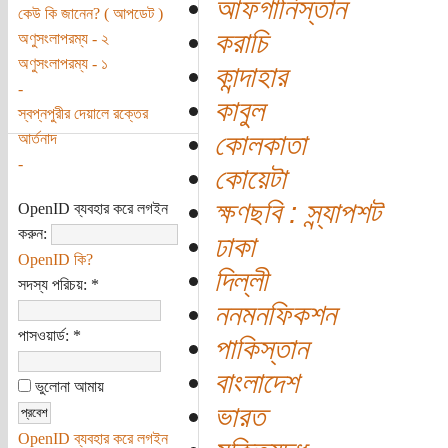
আফগানিস্তান
কেউ কি জানেন? ( আপডেট )
করাচি
অণুসংলাপরম্য - ২
অণুসংলাপরম্য - ১
কান্দাহার
-
কাবুল
স্বপ্নপুরীর দেয়ালে রক্তের
কোলকাতা
আর্তনাদ
-
কোয়েটা
ক্ষণছবি : স্ন্যাপশট
OpenID ব্যবহার করে লগইন
করুন:
ঢাকা
OpenID কি?
দিল্লী
সদস্য পরিচয়:
*
ননমনফিকশন
পাসওয়ার্ড:
*
পাকিস্তান
বাংলাদেশ
ভুলোনা আমায়
ভারত
OpenID ব্যবহার করে লগইন