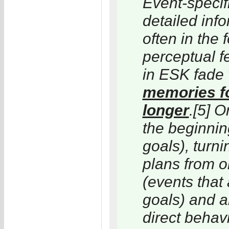
Event-specif
detailed inf
often in the
perceptual fe
in ESK fade 
memories fo
longer
.[5] O
the beginnin
goals), turni
plans from o
(events that 
goals) and a
direct behavi