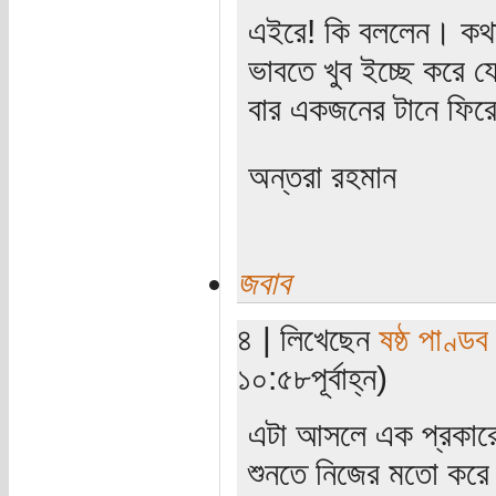
এইরে! কি বললেন। কথাট
ভাবতে খুব ইচ্ছে করে য
বার একজনের টানে ফি
অন্তরা রহমান
জবাব
৪ | লিখেছেন
ষষ্ঠ পাণ্ডব
১০:৫৮পূর্বাহ্ন)
এটা আসলে এক প্রকারের 
শুনতে নিজের মতো করে