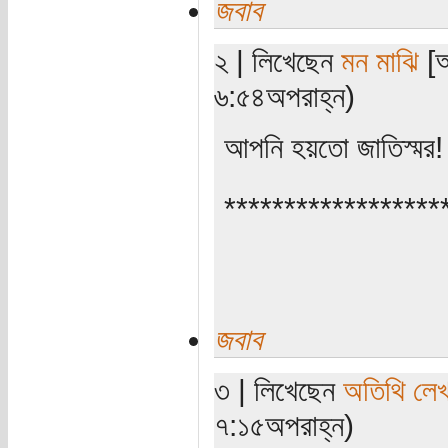
জবাব
২ | লিখেছেন
মন মাঝি
[অ
৬:৫৪অপরাহ্ন)
আপনি হয়তো জাতিস্মর
******************
জবাব
৩ | লিখেছেন
অতিথি লে
৭:১৫অপরাহ্ন)