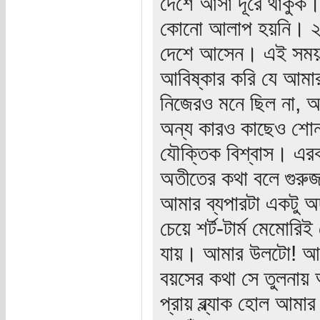
দেশে আসা দূরে থাকুক। 
কোনো আলাপ হয়নি। ২০০
দেশে আসেন। এই সময় তা
আবিষ্কার করি যে আমার
নিজেরও মনে ছিল না, আ
অন্য কারও কাছেও শোনা
যৌক্তিক বিশ্বাস। এ
অতীতের কথা বলে গুরুজ
আমার ব্যপারটা একটু অদ্
চেয়ে শর্ট-টার্ম মেমোরি
যায়। আমার উলটো! আম
বয়সের কথা সে তুলনা
প্রায় ব্ল্যাক হোল আমা