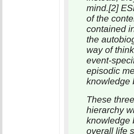
mind.[2] ES
of the cont
contained i
the autobio
way of think
event-specif
episodic me
knowledge ba
These three
hierarchy w
knowledge 
overall life