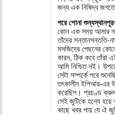
জন্য এক নিষিদ্ধ জগ
পরে শোনা শুন্যস্থানপূর
কোন এক সময় আমার নানা-ন
তাঁদের সন্তানসন্ততি-ন
মসজিদের পেছনের কোনো 
কারন, ঠিক কবে তাঁরা 
আমি নিশ্চিত নই। উপরে
সেটা সম্পর্কে পরে শুন
তৎকালীন ইপিআর-এর উর
করেছিল। প্রচণ্ড ক্রুদ
সেই জুটিকে হন্যে হয়ে খ
কাছে খবর পায় যে ঐ জ