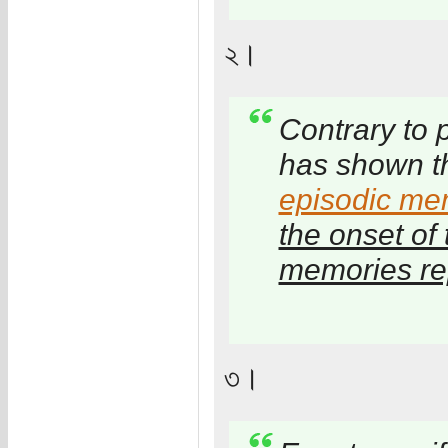
২।
Contrary to 
has shown t
episodic me
the onset of 
memories re
৩।