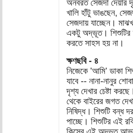
অনবরত সেজদা দেয়ার দৃশ
খালি হাঁটু ভাঙছেন, সে
সেজদায় যাচ্ছেন। মাঝখ
একটু অদ্ভূত। শিশুটির 
করতে সাহস হয় না।
ক্ষণছবি - ৪
নিজেকে 'আমি' ডাকা শি
যাবে -- নানা-নানুর শো
দৃশ্য দেখার চেষ্টা করছ
থেকে বাইরের জগত দেখা
নিষিদ্ধ। শিশুটি বন্ধ 
পাচ্ছে। শিশুটির এই র
কিসের এই অদ্ভূত আভা,