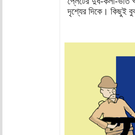
প্লেটের দুধ-কলা-ভাত 
দৃশ্যের দিকে। কিছুই ব