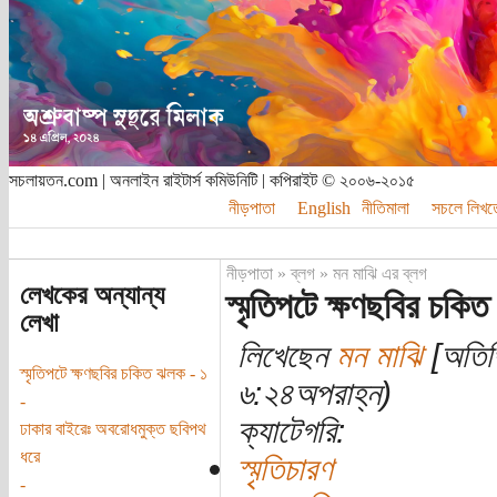
সচলায়তন.com | অনলাইন রাইটার্স কমিউনিটি | কপিরাইট © ২০০৬-২০১৫
নীড়পাতা
English
নীতিমালা
সচলে লিখত
নীড়পাতা
»
ব্লগ
»
মন মাঝি এর ব্লগ
লেখকের অন্যান্য
স্মৃতিপটে ক্ষণছবির চকি
লেখা
লিখেছেন
মন মাঝি
[অতিথি
স্মৃতিপটে ক্ষণছবির চকিত ঝলক - ১
৬:২৪অপরাহ্ন)
-
ক্যাটেগরি:
ঢাকার বাইরেঃ অবরোধমুক্ত ছবিপথ
ধরে
স্মৃতিচারণ
-