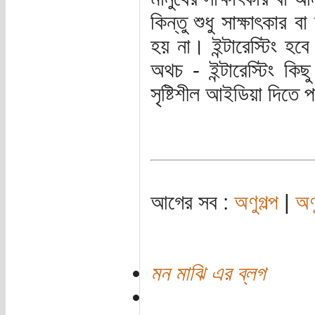
কিন্তু শুধু সাক্ষাৎকার 
হয় না। ইন্টারেস্টিং হব
অথচ - ইন্টারেস্টিং ক
সৃষ্টিশীল আইডিয়া দিতে 
আগের সব :
অণুগল্প
|
অণ
মন মাঝি এর ব্লগ