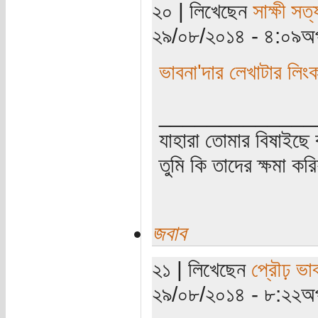
২০ | লিখেছেন
সাক্ষী সত্য
২৯/০৮/২০১৪ - ৪:০৯অপ
ভাবনা'দার লেখাটার লিং
_____________
যাহারা তোমার বিষাইছে 
তুমি কি তাদের ক্ষমা কর
জবাব
২১ | লিখেছেন
প্রৌঢ় ভা
২৯/০৮/২০১৪ - ৮:২২অপ