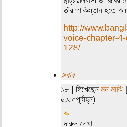
মন্ট্রিয়ালবাসী ড: রবের
তাঁর পাকিস্তান হতে পলা
http://www.bang
voice-chapter-4
128/
জবাব
১৮ | লিখেছেন
মন মাঝি
[
৫:৩০পূর্বাহ্ন)
দারুন লেখা।