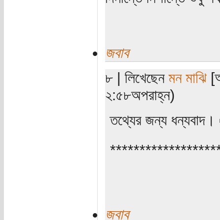
জবাব
৮ | লিখেছেন
মন মাঝি
[অ
২:৫৮অপরাহ্ন)
তথ্যের জন্য ধন্যবাদ।
******************
জবাব