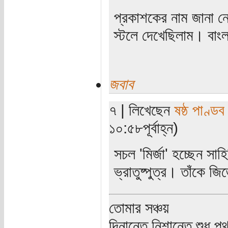
প্রকাশকের নাম জানা
স্টলে দেখেছিলাম। বাংল
জবাব
৭ | লিখেছেন
ষষ্ঠ পাণ্ডব
১০:৫৮পূর্বাহ্ন)
সচল 'মির্জা' হচ্ছেন সা
ভ্রাতুষ্পুত্র। তাঁকে জ
তোমার সঞ্চয়
দিনান্তে নিশান্তে শুধু 