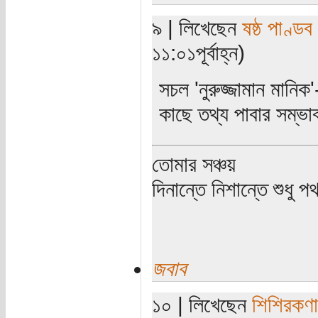
৯ | লিখেছেন
ষষ্ঠ পাণ্ডব
১১:০১পূর্বাহ্ন)
সচল 'নুরুজ্জামান মানি
কাছে তথ্য পাবার সম্ভ
তোমার সঞ্চয়
দিনান্তে নিশান্তে শুধু 
জবাব
১০ | লিখেছেন
শিশিরকণা