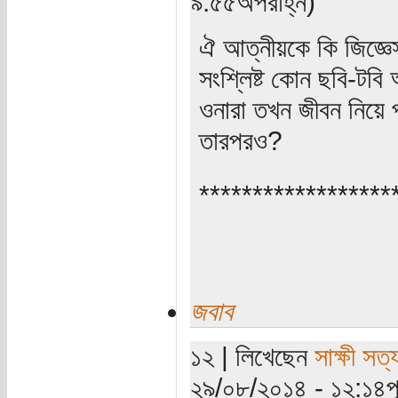
৯:৫৫অপরাহ্ন)
ঐ আত্নীয়কে কি জিজ্ঞে
সংশ্লিষ্ট কোন ছবি-টবি
ওনারা তখন জীবন নিয়ে 
তারপরও?
******************
জবাব
১২ | লিখেছেন
সাক্ষী সত্য
২৯/০৮/২০১৪ - ১২:১৪পূর্