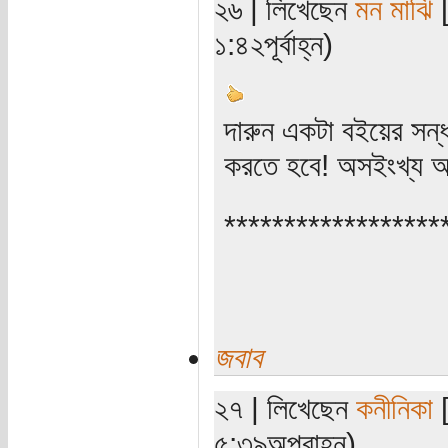
২৬ | লিখেছেন
মন মাঝি
[
১:৪২পূর্বাহ্ন)
দারুন একটা বইয়ের সন্
করতে হবে! অসইংখ্য অ
******************
জবাব
২৭ | লিখেছেন
কনীনিকা
[
৫:৩৯অপরাহ্ন)