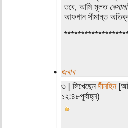
তবে, আমি মূলত
বেসাম
আফগান সীমান্ত অতিক্
******************
জবাব
৩ | লিখেছেন
দীনহিন
[অত
১২:৪৮পূর্বাহ্ন)
............................