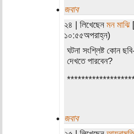
জবাব
২৪ | লিখেছেন
মন মাঝি
[
১০:৫৫অপরাহ্ন)
ঘটনা সংশ্লিষ্ট কোন ছ
দেখতে পারবেন?
******************
জবাব
২৫ | লিখেছেন
আয়নামত