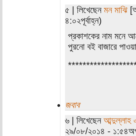
৫ | লিখেছেন
মন মাঝি
[অ
৪:০২পূর্বাহ্ন)
প্রকাশকের নাম মনে আ
পুরনো বই বাজারে পাওয়
******************
জবাব
৬ | লিখেছেন
আব্দুল্লাহ
২৯/০৮/২০১৪ - ১:৫৪অপ