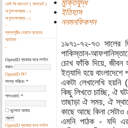
মুক্তিযুদ্ধ
কেউ কি জানেন? ( আপডেট )
ইতিহাস
অণুসংলাপরম্য - ২
অণুসংলাপরম্য - ১
ননমনফিকশন
-
স্বপ্নপুরীর দেয়ালে রক্তের
আর্তনাদ
১৯৭১-৭২-৭৩ সালের দ
-
পাকিস্তান-আফগানিস্তানে
OpenID ব্যবহার করে লগইন
চোখ ফাঁকি দিয়ে, জীবন
করুন:
ইত্যাদি হয়ে বাংলাদেশে
OpenID কি?
একটা লেখালেখি হয়নি 
সদস্য পরিচয়:
*
কিছু লিখতে চাচ্ছি, ঐ ঘ
পাসওয়ার্ড:
*
তাছাড়া ঐ সময়, ঐ স্থা
কাছে আছে কিনা সেটাও 
ভুলোনা আমায়
এমনি পাঠক - যদি এর
OpenID ব্যবহার করে লগইন