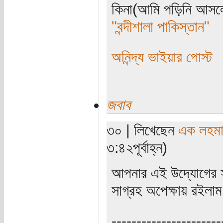
কিনা(আমি পড়িনি আসলে
"বন্দীশালা পাকিস্তান"
অনিন্দ্য ভাইয়ার পোস্ট
জবাব
৩০ | লিখেছেন
এক লহম
৩:৪২পূর্বাহ্ন)
আপনার এই উদ্যোগের স
সাগ্রহ অপেক্ষায় রইলা
----------------------