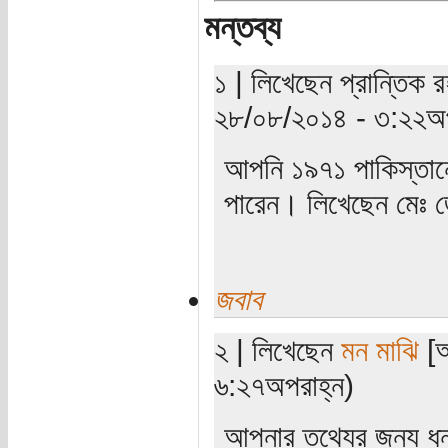
মন্তব্য
১ | লিখেছেন প্রান্তিক র
২৮/০৮/২০১৪ - ৩:২২অপ
আপনি ১৯৭১ পাকিস্তানে
পারেন। লিখেছেন মেঃ জ
জবাব
২ | লিখেছেন
মন মাঝি
[অ
৬:২৭অপরাহ্ন)
আপনার তথ্যের জন্য ধ