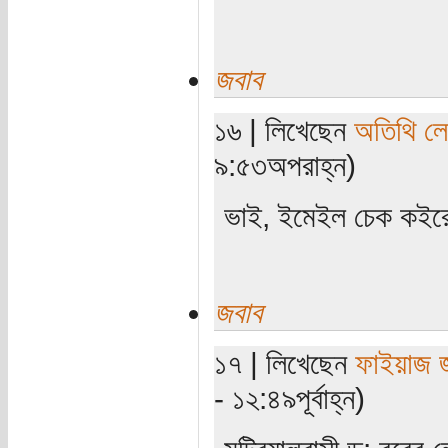
জবাব
১৬ | লিখেছেন
অতিথি ল
৯:৫৩অপরাহ্ন)
ভাই, ইমেইল চেক কইরে
জবাব
১৭ | লিখেছেন
ফাইয়াজ 
- ১২:৪৯পূর্বাহ্ন)