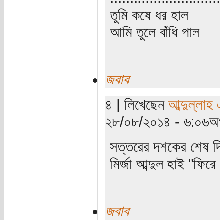
তুমি কষে ধর হাল
আমি তুলে বাঁধি পাল
জবাব
৪ | লিখেছেন
আব্দুল্লাহ
২৮/০৮/২০১৪ - ৬:০৬অপ
সত্তরের দশকের শেষ দি
মির্জা আব্দুল হাই "ফি
জবাব