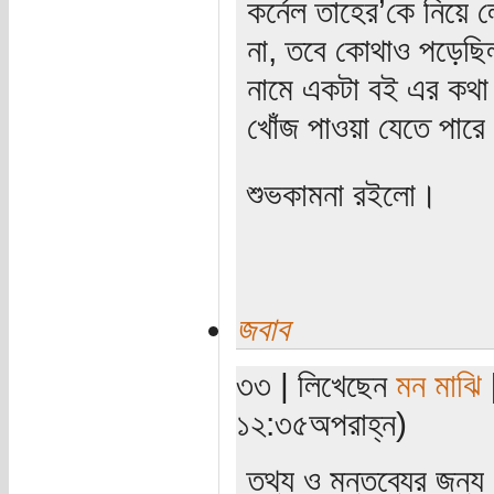
কর্নেল তাহের’কে নিয়ে 
না, তবে কোথাও পড়েছিল
নামে একটা বই এর কথ
খোঁজ পাওয়া যেতে পার
শুভকামনা রইলো।
জবাব
৩৩ | লিখেছেন
মন মাঝি
১২:৩৫অপরাহ্ন)
তথ্য ও মন্তব্যের জন্য