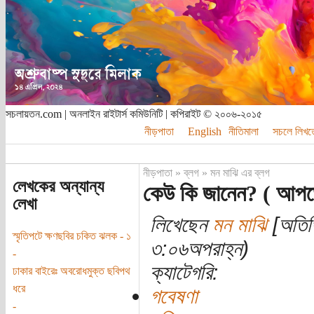
সচলায়তন.com | অনলাইন রাইটার্স কমিউনিটি | কপিরাইট © ২০০৬-২০১৫
নীড়পাতা
English
নীতিমালা
সচলে লিখত
নীড়পাতা
»
ব্লগ
»
মন মাঝি এর ব্লগ
লেখকের অন্যান্য
কেউ কি জানেন? ( আপড
লেখা
লিখেছেন
মন মাঝি
[অতিথি
স্মৃতিপটে ক্ষণছবির চকিত ঝলক - ১
৩:০৬অপরাহ্ন)
-
ক্যাটেগরি:
ঢাকার বাইরেঃ অবরোধমুক্ত ছবিপথ
ধরে
গবেষণা
-