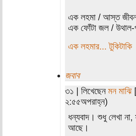
এক লহমা / আস্ত জীবন
এক ফোঁটা জল / উথাল-প
এক লহমার... টুকিটাকি
জবাব
৩১ | লিখেছেন
মন মাঝি
[
২:৫৫অপরাহ্ন)
ধন্যবাদ। শুধু লেখা না
আছে।