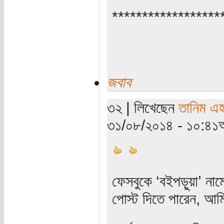
******************
জবাব
৩২ | লিখেছেন
তানিম এ
৩১/০৮/২০১৪ - ১০:৪১অ
ফেসবুকে ‘বইপড়ুয়া’ না
পোস্ট দিতে পারেন, আমি 